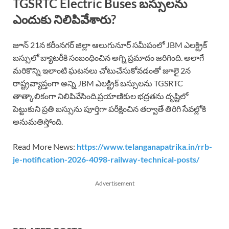
TGSRTC Electric Buses బస్సులను
ఎందుకు నిలిపివేశారు?
జూన్ 21న కరీంనగర్ జిల్లా ఆలుగునూర్ సమీపంలో JBM ఎలక్ట్రిక్
బస్సులో బ్యాటరీకి సంబంధించిన అగ్ని ప్రమాదం జరిగింది. అలాగే
మరికొన్ని ఇలాంటి ఘటనలు చోటుచేసుకోవడంతో జూలై 2న
రాష్ట్రవ్యాప్తంగా అన్ని JBM ఎలక్ట్రిక్ బస్సులను TGSRTC
తాత్కాలికంగా నిలిపివేసింది.ప్రయాణికుల భద్రతను దృష్టిలో
పెట్టుకుని ప్రతి బస్సును పూర్తిగా పరీక్షించిన తర్వాతే తిరిగి సేవల్లోకి
అనుమతిస్తోంది.
Read More News:
https://www.telanganapatrika.in/rrb-
je-notification-2026-4098-railway-technical-posts/
Advertisement