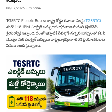
08/07/2026
-
by
Shiva
TGSRTC Electric Buses: రాష్ట్ర రోడ్డు రవాణా సంస్థ
(TGSRTC)
మరో 118 JBM ఎలక్ట్రిక్ బస్సులకు భద్రతా అనుమతి (ఫిట్‌నెస్
క్లియరెన్స్) ఇచ్చింది. దీంతో ఇప్పటికే సేవల్లోకి వచ్చిన బస్సులతో కలిపి
మొత్తం 268 ఎలక్ట్రిక్ బస్సులు రాష్ట్రవ్యాప్తంగా తిరిగి ప్రయాణికులకు
సేవలు అందిస్తున్నాయి.