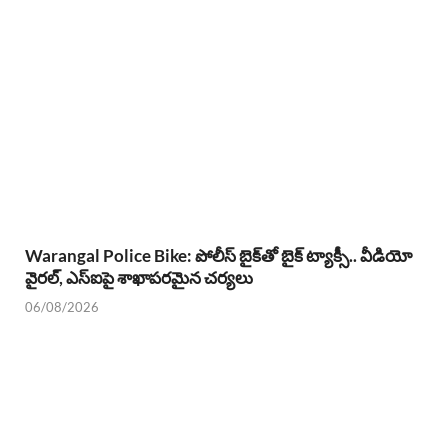
Warangal Police Bike: పోలీస్ బైక్‌తో బైక్ ట్యాక్సీ.. వీడియో
వైరల్, ఎస్‌ఐపై శాఖాపరమైన చర్యలు
06/08/2026