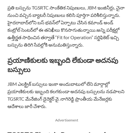
ప్రతి బస్సును TGSRTC సాంకేతిక నిపుణులు, JBM ఇంజినీర్లు, చైనా
నుంచి వచ్చిన బ్యాటరీ నిపుణులు కలిసి పూర్తిగా పరిశీలిస్తున్నారు.
హైదరాబాద్‌లోని బస్ భవన్‌లో ఏర్పాటు చేసిన కమాండ్ అండ్
కంట్రోల్ సెంటర్‌లో ఈ తనిఖీలు కొనసాగుతున్నాయి.అన్ని పరీక్షల్లో
ఉత్తీర్ణత సాధించిన తర్వాతే “Fit for Operation” సర్టిఫికెట్ ఇచ్చి
బస్సును తిరిగి సేవల్లోకి అనుమతిస్తున్నారు.
ప్రయాణికులకు ఇబ్బంది లేకుండా అదనపు
బస్సులు
JBM ఎలక్ట్రిక్ బస్సులు ఇంకా అందుబాటులో లేని మార్గాల్లో
ప్రయాణికులకు ఇబ్బంది కలగకుండా అదనపు బస్సులను నడపాలని
TGSRTC మేనేజింగ్ డైరెక్టర్ వై. నాగిరెడ్డి ప్రాంతీయ మేనేజర్లకు
ఆదేశాలు జారీ చేశారు.
Advertisement