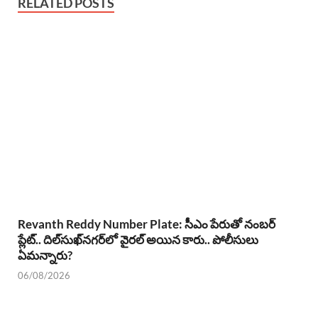
RELATED POSTS
Revanth Reddy Number Plate: సీఎం పేరుతో నంబర్
ప్లేట్.. దిల్‌సుఖ్‌నగర్‌లో వైరల్ అయిన కారు.. పోలీసులు
ఏమన్నారు?
06/08/2026