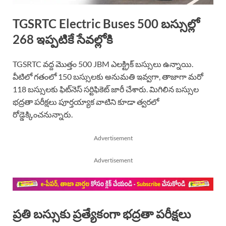
TGSRTC Electric Buses 500 బస్సుల్లో
268 ఇప్పటికే సేవల్లోకి
TGSRTC వద్ద మొత్తం 500 JBM ఎలక్ట్రిక్ బస్సులు ఉన్నాయి.
వీటిలో గతంలో 150 బస్సులకు అనుమతి ఇవ్వగా, తాజాగా మరో
118 బస్సులకు ఫిట్‌నెస్ సర్టిఫికెట్ జారీ చేశారు. మిగిలిన బస్సుల
భద్రతా పరీక్షలు పూర్తయ్యాక వాటిని కూడా త్వరలో
రోడ్డెక్కించనున్నారు.
Advertisement
Advertisement
ప్రతి బస్సుకు ప్రత్యేకంగా భద్రతా పరీక్షలు