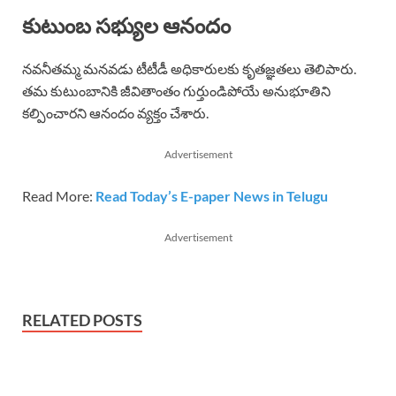
కుటుంబ సభ్యుల ఆనందం
నవనీతమ్మ మనవడు టీటీడీ అధికారులకు కృతజ్ఞతలు తెలిపారు.
తమ కుటుంబానికి జీవితాంతం గుర్తుండిపోయే అనుభూతిని
కల్పించారని ఆనందం వ్యక్తం చేశారు.
Advertisement
Read More:
Read Today’s E-paper News in Telugu
Advertisement
RELATED POSTS