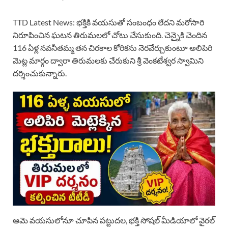
TTD Latest News: భక్తికి వయసుతో సంబంధం లేదని మరోసారి
నిరూపించిన ఘటన తిరుమలలో చోటు చేసుకుంది. చెన్నైకి చెందిన
116 ఏళ్ల నవనీతమ్మ తన చిరకాల కోరికను నెరవేర్చుకుంటూ అలిపిరి
మెట్ల మార్గం ద్వారా తిరుమలకు చేరుకుని శ్రీ వెంకటేశ్వర స్వామిని
దర్శించుకున్నారు.
ఆమె వయసులోనూ చూపిన పట్టుదల, భక్తి సోషల్ మీడియాలో వైరల్