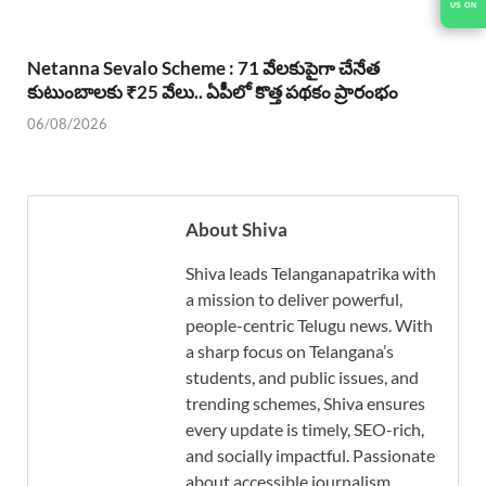
US ON
Netanna Sevalo Scheme : 71 వేలకుపైగా చేనేత
కుటుంబాలకు ₹25 వేలు.. ఏపీలో కొత్త పథకం ప్రారంభం
06/08/2026
About Shiva
Shiva leads Telanganapatrika with
a mission to deliver powerful,
people-centric Telugu news. With
a sharp focus on Telangana’s
students, and public issues, and
trending schemes, Shiva ensures
every update is timely, SEO-rich,
and socially impactful. Passionate
about accessible journalism,