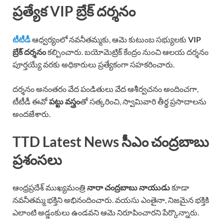
ప్రత్యేక VIP బ్రేక్ దర్శనం
టీటీడీ
ఆధ్వర్యంలో నవనీతమ్మకు, ఆమె కుటుంబ సభ్యులకు
VIP
బ్రేక్ దర్శనం
కల్పించారు. బయోమెట్రిక్ కేంద్రం నుంచి ఆలయ దర్శనం
పూర్తయ్యే వరకు అధికారులు ప్రత్యేకంగా సహకరించారు.
దర్శనం అనంతరం వేద పండితులు వేద ఆశీర్వచనం అందించగా,
టీటీడీ ఈవో
పట్టు వస్త్రం
తో సత్కరించి, స్వామివారి తీర్థ ప్రసాదాలను
అందజేశారు.
TTD Latest News సీఎం చంద్రబాబు
ప్రశంసలు
ఆంధ్రప్రదేశ్ ముఖ్యమంత్రి
నారా చంద్రబాబు నాయుడు
కూడా
నవనీతమ్మ భక్తిని అభినందించారు. వయసు ఎంతైనా, నిజమైన భక్తికి
ఎలాంటి అడ్డంకులు ఉండవని ఆమె నిరూపించారని పేర్కొన్నారు.