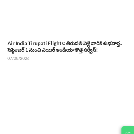
Air India Tirupati Flights: తిరుపతి వెళ్లే వారికి శుభవార్త..
సెప్టెంబర్ 1 నుంచి ఎయిర్ ఇండియా కొత్త సర్వీస్!
07/08/2026
JOIN