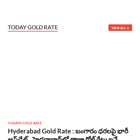
TODAY GOLD RATE
VIEW ALL
TODAYS GOLD RATE
Hyderabad Gold Rate : బంగారం ధరలపై భారీ
అప్‌డేట్.. హైదరాబాద్‌లో తాజా గోల్డ్ రేట్లు ఇవే