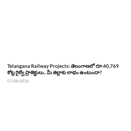
Telangana Railway Projects: తెలంగాణలో రూ.40,769
కోట్ల రైల్వే ప్రాజెక్టులు.. మీ జిల్లాకు లాభం ఉంటుందా?
07/08/2026