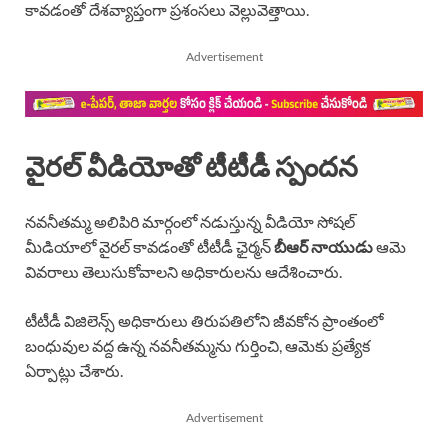
కావడంతో దేశవ్యాప్తంగా ప్రశంసలు వెల్లువెత్తాయి.
Advertisement
వైరల్ వీడియోతో టీటీడీ స్పందన
నవనీతమ్మ అలిపిరి మార్గంలో నడుస్తున్న వీడియో సోషల్
మీడియాలో వైరల్ కావడంతో టీటీడీ ఛైర్మన్
బీఆర్ నాయుడు
ఆమె
వివరాలు తెలుసుకోవాలని అధికారులను ఆదేశించారు.
టీటీడీ విజిలెన్స్ అధికారులు తిరుపతిలోని జీవకోన ప్రాంతంలో
బంధువుల వద్ద ఉన్న నవనీతమ్మను గుర్తించి, ఆమెకు ప్రత్యేక
ఏర్పాట్లు చేశారు.
Advertisement