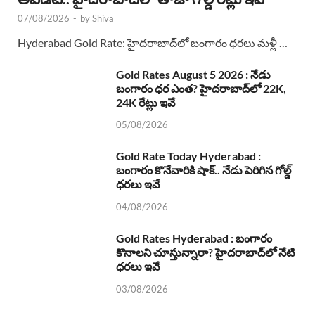
07/08/2026
-
by
Shiva
Hyderabad Gold Rate: హైదరాబాద్‌లో బంగారం ధరలు మళ్లీ …
Gold Rates August 5 2026 : నేడు
బంగారం ధర ఎంత? హైదరాబాద్‌లో 22K,
24K రేట్లు ఇవే
05/08/2026
Gold Rate Today Hyderabad :
బంగారం కొనేవారికి షాక్.. నేడు పెరిగిన గోల్డ్
ధరలు ఇవే
04/08/2026
Gold Rates Hyderabad : బంగారం
కొనాలని చూస్తున్నారా? హైదరాబాద్‌లో నేటి
ధరలు ఇవే
03/08/2026