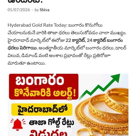
05/07/2026
-
by
Shiva
Hyderabad Gold Rate Today: బంగారం కొనుగోలు
చేయాలనుకునే వారికి తాజా ధరలు తెలుసుకోవడం చాలా ముఖ్యం.
హైదరాబాద్ మార్కెట్‌లో ఈరోజు
22 క్యారెట్, 24 క్యారెట్ బంగారం
ధరలు పెరిగాయి
. అంతర్జాతీయ మార్కెట్‌లో బంగారం ధరలు, డాలర్
విలువ, డిమాండ్ వంటి అంశాల ప్రభావంతో రేట్లు ప్రతిరోజూ
మారుతూ ఉంటాయి.