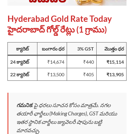
Hyderabad Gold Rate Today
హైదరాబాద్ గోల్డ్ రేట్లు (1 గ్రాము)
క్యారెట్
బంగారం ధర
3% GST
మొత్తం ధర
24 క్యారెట్
₹14,674
₹440
₹15,114
22 క్యారెట్
₹13,500
₹405
₹13,905
గమనిక:
పై ధరలు సూచన కోసం మాత్రమే. నగల
తయారీ ఛార్జీలు (Making Charges), GST మరియు
ఇతర స్థానిక చార్జీలు జ్యువెలరీ షాపును బట్టి
మారవచ్చు.