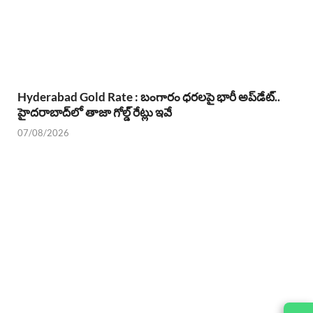
Hyderabad Gold Rate : బంగారం ధరలపై భారీ అప్‌డేట్..
హైదరాబాద్‌లో తాజా గోల్డ్ రేట్లు ఇవే
07/08/2026