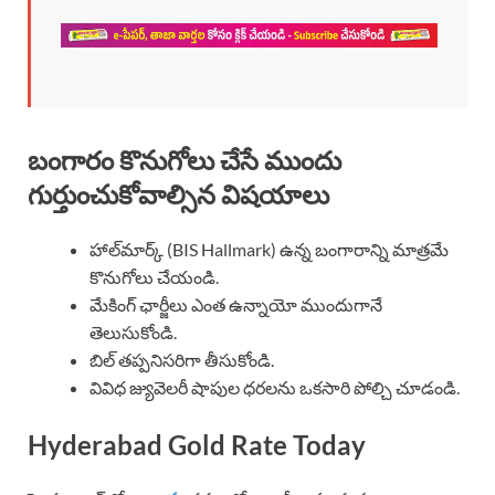
బంగారం కొనుగోలు చేసే ముందు
గుర్తుంచుకోవాల్సిన విషయాలు
హాల్‌మార్క్ (BIS Hallmark) ఉన్న బంగారాన్ని మాత్రమే
కొనుగోలు చేయండి.
మేకింగ్ ఛార్జీలు ఎంత ఉన్నాయో ముందుగానే
తెలుసుకోండి.
బిల్ తప్పనిసరిగా తీసుకోండి.
వివిధ జ్యువెలరీ షాపుల ధరలను ఒకసారి పోల్చి చూడండి.
Hyderabad Gold Rate Today