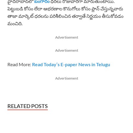
హైదరాబాద్‌లో
బంగారం
ధరలు రోజువారీగా మారుతుంటాయి.
పెట్టుబడి కోసం లేదా ఆభరణాల కొనుగోలు కోసం ప్లాన్ చేస్తున్నవారు
తాజా మార్కెట్ ధరలను పరిశీలించిన తర్వాతే నిర్ణయం తీసుకోవడం
మంచిది.
Advertisement
Advertisement
Read More:
Read Today’s E-paper News in Telugu
Advertisement
RELATED POSTS