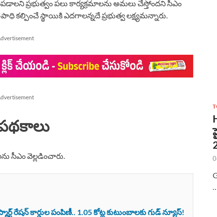
డాలని ప్రభుత్వం పలు కార్యక్రమాలను అమలు చేస్తోందని సీఎం
ి కల్పించే స్థాయికి ఎదగాలన్నదే ప్రభుత్వ లక్ష్యమన్నారు.
dvertisement
dvertisement
T
క పథకాలు
ు సీఎం వెల్లడించారు.
0
G
ర్ట్ రేషన్ కార్డుల పంపిణీ.. 1.05 కోట్ల కుటుంబాలకు గుడ్ న్యూస్!