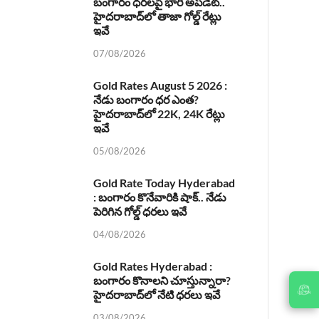
బంగారం ధరలపై భారీ అప్‌డేట్..
హైదరాబాద్‌లో తాజా గోల్డ్ రేట్లు
ఇవే
07/08/2026
Gold Rates August 5 2026 :
నేడు బంగారం ధర ఎంత?
హైదరాబాద్‌లో 22K, 24K రేట్లు
ఇవే
05/08/2026
Gold Rate Today Hyderabad
: బంగారం కొనేవారికి షాక్.. నేడు
పెరిగిన గోల్డ్ ధరలు ఇవే
04/08/2026
Gold Rates Hyderabad :
బంగారం కొనాలని చూస్తున్నారా?
JOIN
హైదరాబాద్‌లో నేటి ధరలు ఇవే
US ON
03/08/2026