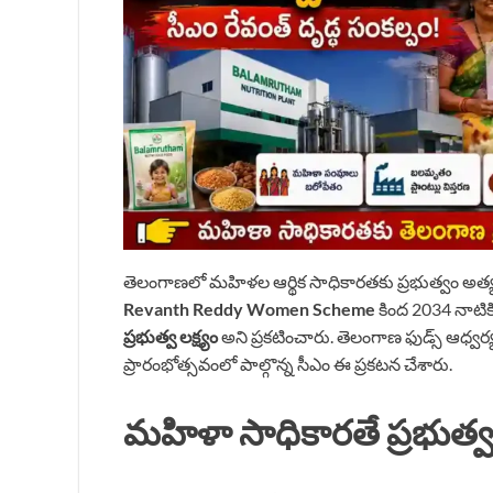
తెలంగాణలో మహిళల ఆర్థిక సాధికారతకు ప్రభుత్వం అత్యంత ప
Revanth Reddy Women Scheme
కింద 2034 నాటికి
ప్రభుత్వ లక్ష్యం
అని ప్రకటించారు. తెలంగాణ ఫుడ్స్ ఆధ్వర్
ప్రారంభోత్సవంలో పాల్గొన్న సీఎం ఈ ప్రకటన చేశారు.
మహిళా సాధికారతే ప్రభుత్వ ప