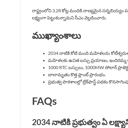
రాష్ట్రంలోని 3.28 కోట్ల మందికి నాణ్యమైన సన్నబియ్యం పం
లక్ష్యంగా పెట్టుకున్నామని సీఎం వెల్లడించారు.
ముఖ్యాంశాలు
2034 నాటికి కోటి మంది మహిళలను కోటీశ్వరు
మహిళలకు ఉచిత బస్సు ప్రయాణం, ఇందిరమ్మ ఇళ్
1000 RTC బస్సులు, 1000MW సోలార్ ప్రాజె
బాలామృతం కొత్త ప్లాంట్ ప్రారంభం.
ప్రభుత్వ పాఠశాలల్లో బ్రేక్‌ఫాస్ట్ పథకం కొనసాగింప
FAQs
2034 నాటికి ప్రభుత్వం ఏ లక్ష్యాన