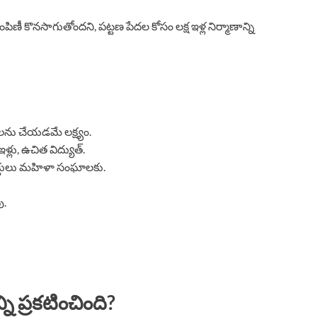
పిణీ కొనసాగుతోందని, పట్టణ పేదల కోసం లక్ష ఇళ్ల నిర్మాణాన్ని
లను చేయడమే లక్ష్యం.
లు, ఉచిత విద్యుత్.
క్టులు మహిళా సంఘాలకు.
ు.
్ని ప్రకటించింది?