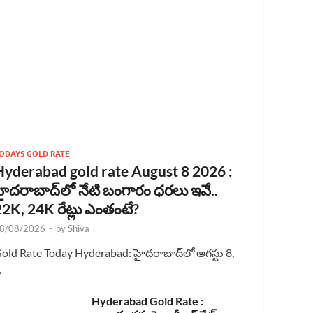
ODAYS GOLD RATE
Hyderabad gold rate August 8 2026 :
హైదరాబాద్‌లో నేటి బంగారం ధరలు ఇవే..
22K, 24K రేట్లు ఎంతంటే?
8/08/2026
-
by
Shiva
old Rate Today Hyderabad: హైదరాబాద్‌లో ఆగస్టు 8,
…
Hyderabad Gold Rate :