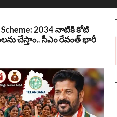
cheme: 2034 నాటికి కోటి
ు చేస్తాం.. సీఎం రేవంత్ భారీ