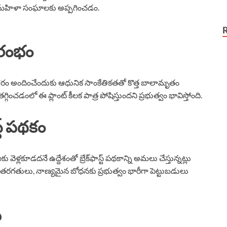
లను మహిళా సంఘాలకు అప్పగించడం.
రారంభం
హారం అందించేందుకు ఆధునిక సాంకేతికతతో కొత్త బాలామృతం
గ్గించడంలో ఈ ప్లాంట్ కీలక పాత్ర పోషిస్తుందని ప్రభుత్వం భావిస్తోంది.
స్ట్ పథకం
వెళ్లకూడదనే ఉద్దేశంతో బ్రేక్‌ఫాస్ట్ పథకాన్ని అమలు చేస్తున్నట్లు
ల్ తరగతులు, నాణ్యమైన బోధనకు ప్రభుత్వం భారీగా పెట్టుబడులు
ీ