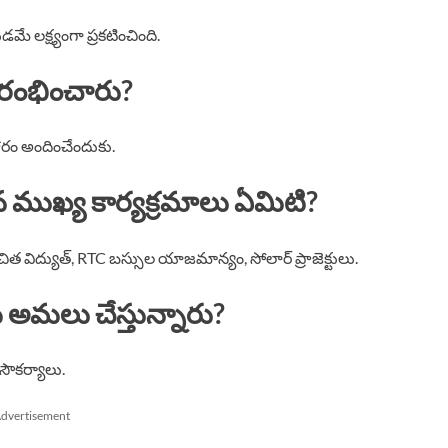
లక్ష్యంగా ప్రకటించింది.
ారంభించారు?
ారం అందించేందుకు.
న ముఖ్య కార్యక్రమాలు ఏమిటి?
త విద్యుత్, RTC బస్సుల యాజమాన్యం, సోలార్ ప్రాజెక్టులు.
మి అమలు చేస్తున్నారు?
 సౌకర్యాలు.
dvertisement