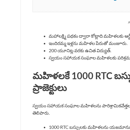
A
మహాలక్ష్మి పథకం ద్వారా కోట్లాది మహిళలకు ఆర్
ఇందిరమ్మ ఇళ్లను మహిళల పేరుతో మంజూరు.
200 యూనిట్ల వరకు ఉచిత విద్యుత్.
స్వయం సహాయక సంఘాల మహిళలకు పరిశ్రమ
మహిళలకే 1000 RTC బస్సుల
ప్రాజెక్టులు
స్వయం సహాయక సంఘాల మహిళలను పారిశ్రామికవేత్తలుగా తీర
తెలిపారు.
1000 RTC బస్సులకు మహిళలను యజమానులుగా