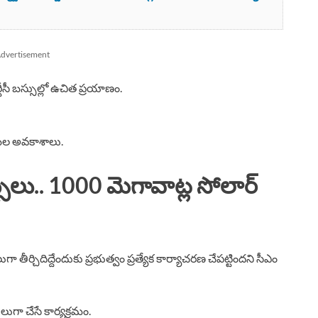
dvertisement
టీసీ బస్సుల్లో ఉచిత ప్రయాణం.
ల అవకాశాలు.
ు.. 1000 మెగావాట్ల సోలార్
్చిదిద్దేందుకు ప్రభుత్వం ప్రత్యేక కార్యాచరణ చేపట్టిందని సీఎం
 చేసే కార్యక్రమం.