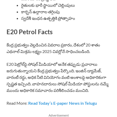
రైతులకు భారీ స్థాయిలో చెల్లింపులు
కార్బన్ ఉద్గారాల తగ్గింపు
స్వదేశీ ఇంధన ఉత్పత్తికి ప్రోత్సాహం
E20 Petrol Facts
కేంద్ర ప్రభుత్వం వెల్లడించిన వివరాల ప్రకారం, దేశంలో 20 శాతం
ఎథనాల్ మిశ్రమ లక్ష్యం 2025 చివర్లోనే సాధించబడింది.
E20 పెట్రోల్‌పై సోషల్ మీడియాలో అనేక తప్పుడు ప్రచారాలు
జరుగుతున్నాయని కేంద్ర ప్రభుత్వం పేర్కొంది. ఇంజిన్ డ్యామేజ్,
వారంటీ రద్దు, అధిక నీటి వినియోగం వంటి అంశాలపై అధికారికంగా
స్పష్టత ఇచ్చింది. వాహనదారులు సోషల్ మీడియా పోస్టులను నమ్మే
ముందు అధికారిక సమాచారం పరిశీలించడం మంచిది.
Read More:
Read Today’s E-paper News in Telugu
Advertisement