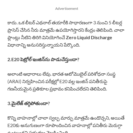
Advertisement
కాదు. ఒక లీటర్ ఎథనాల్ తయారీకి సాధారణంగా 3 నుంచి 5 లీటర్ల
ప్రాసెస్ చేసిన నీరు మాత్రమే ఉపయోగిస్తారని కేంద్రం తెలిపింది. చాలా
ప్లాంట్లు నీటిని తిరిగి వినియోగించే
Zero Liquid Discharge
విధానాన్ని అనుసరిస్తున్నాయని పేర్కొంది.
2.E20 పెట్రోల్ ఇంజిన్‌ను పాడుచేస్తుందా?
అలాంటి ఆధారాలు లేవు. భారత ఆటోమొబైల్ పరిశోధనా సంస్థ
(ARAI) నిర్వహించిన పరీక్షల్లో E20 వల్ల ఇంజిన్ పనితీరుపై
గణనీయమైన ప్రతికూల ప్రభావం కనిపించలేదని తెలిపింది.
3.మైలేజ్ తగ్గిపోతుందా?
కొన్ని వాహనాల్లో చాలా స్వల్ప మార్పు మాత్రమే ఉండొచ్చని, అయితే
E20కు అనుగుణంగా రూపొందించిన వాహనాల్లో పనితీరు మెరుగ్గా
ఉంటుందని ప్రభుత్వం వెల్లడించింది.