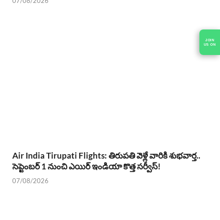
07/08/2026
Air India Tirupati Flights: తిరుపతి వెళ్లే వారికి శుభవార్త..
సెప్టెంబర్ 1 నుంచి ఎయిర్ ఇండియా కొత్త సర్వీస్!
07/08/2026