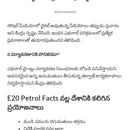
Advertisement
సోషల్ మీడియాలో వైరల్ అవుతున్న వీడియోలు తప్పుడు ప్రచారం
అని కేంద్రం స్పష్టం చేసింది. ఇంధన ఎథనాల్ పరిశ్రమలలో ప్రత్యేక
ప్రమాణాలతో తయారవుతుందని తెలిపింది.
8.పర్యావరణానికి హానికరమా?
ఎథనాల్ ప్లాంట్లు పర్యావరణ నిబంధనలకు లోబడి పనిచేస్తాయని,
అవసరమైన అన్ని అనుమతులు తీసుకున్న తర్వాతే కార్యకలాపాలు
నిర్వహిస్తాయని కేంద్రం తెలిపింది.
E20 Petrol Facts వల్ల దేశానికి కలిగిన
ప్రయోజనాలు
ముడి చమురు దిగుమతులు తగ్గడం
విదేశీ మారక ద్రవ్య ఆదా