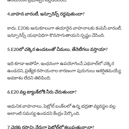
4.వాహన వారంటీ, ఇన్సూరెన్స్ రద్దవుతుందా?
కాదు. E20కు అనుకూలంగా తయారైన వాహనాలకు కంపెనీ వారంటీ,
ఇన్సూరెన్స్ యథావిధిగా కొనసాగుతాయని స్పష్టం చేసింది.
5.E20లో చక్కెర ఉండటంతో చీమలు, తేనెటీగలు వస్తాయా?
ఇది కూడా అపోహే. ఇంధనంగా ఉపయోగించే ఎథనాల్‌లో చక్కెర
ఉండదని, ప్రత్యేక రసాయనాల కారణంగా పురుగులు ఆకర్షితమయ్యే
అవకాశం లేదని తెలిపింది.
6.E20 వల్ల ట్యాంక్‌లోకి నీరు చేరుతుందా?
ఆధునిక వాహనాలు, పెట్రోల్ బంక్‌లలో ఉన్న భద్రతా వ్యవస్థల వల్ల
అలాంటి సమస్య ఉండదని కేంద్రం పేర్కొంది.
7.చెరకు రసాన్ని నేరుగా పెట్రోల్‌లో కలుపుతున్నారా?