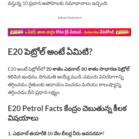
వస్తున్న 10 ప్రధాన అపోహలకు సమాధానాలు ఇచ్చింది.
Advertisement
E20 పెట్రోల్ అంటే ఏమిటి?
E20 అంటే పెట్రోల్‌లో
20 శాతం ఎథనాల్
,
80 శాతం సాధారణ పెట్రోల్
కలిపిన ఇంధనం. దిగుమతి అయ్యే ముడి చమురు వినియోగాన్ని
తగ్గించడం, రైతులకు ఆదాయం పెంచడం మరియు కాలుష్యాన్ని
తగ్గించడం దీని ప్రధాన లక్ష్యం.
E20 Petrol Facts కేంద్రం చెబుతున్న కీలక
విషయాలు
1. ఎథనాల్ తయారీకి 10 వేల లీటర్ల నీరు అవసరమా?