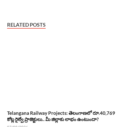
RELATED POSTS
Telangana Railway Projects: తెలంగాణలో రూ.40,769
కోట్ల రైల్వే ప్రాజెక్టులు.. మీ జిల్లాకు లాభం ఉంటుందా?