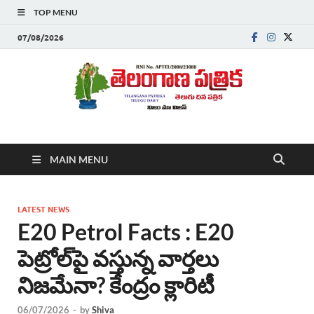
TOP MENU
07/08/2026
Telanganapatrika
Telangana News, Telugu News Today, Breaking News Telugu
MAIN MENU
,Latest Telangana News, Rajanna Sircilla News, Telangana
Breaking News, Telugu Newspaper Online, Today Telugu News,
Telangana Politics News, Hyderabad Breaking News , తాజా వార్తలు ,
తెలుగు వార్తలు , బ్రేకింగ్ న్యూస్ తెలుగులో , తెలంగాణ లో తాజా అప్‌డేట్స్ ,
LATEST NEWS
తెలుగు న్యూస్ పేపర్
E20 Petrol Facts : E20
పెట్రోల్‌పై వస్తున్న వార్తలు
నిజమేనా? కేంద్రం క్లారిటీ
06/07/2026
-
by
Shiva