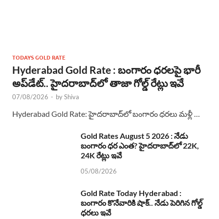
TODAYS GOLD RATE
Hyderabad Gold Rate : బంగారం ధరలపై భారీ
అప్‌డేట్.. హైదరాబాద్‌లో తాజా గోల్డ్ రేట్లు ఇవే
07/08/2026
-
by
Shiva
Hyderabad Gold Rate: హైదరాబాద్‌లో బంగారం ధరలు మళ్లీ …
Gold Rates August 5 2026 : నేడు
బంగారం ధర ఎంత? హైదరాబాద్‌లో 22K,
24K రేట్లు ఇవే
05/08/2026
Gold Rate Today Hyderabad :
బంగారం కొనేవారికి షాక్.. నేడు పెరిగిన గోల్డ్
ధరలు ఇవే