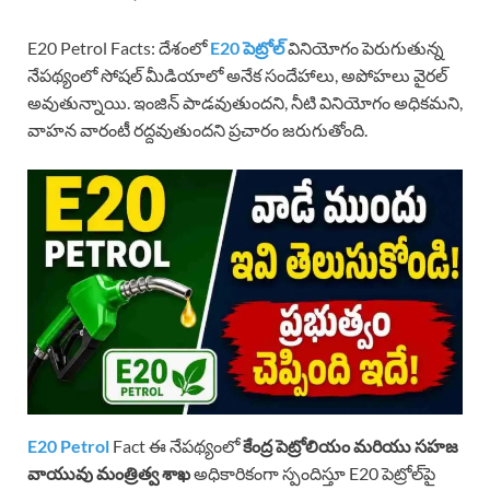
E20 Petrol Facts: దేశంలో
E20 పెట్రోల్
వినియోగం పెరుగుతున్న
నేపథ్యంలో సోషల్ మీడియాలో అనేక సందేహాలు, అపోహలు వైరల్
అవుతున్నాయి. ఇంజిన్ పాడవుతుందని, నీటి వినియోగం అధికమని,
వాహన వారంటీ రద్దవుతుందని ప్రచారం జరుగుతోంది.
E20 Petrol
Fact ఈ నేపథ్యంలో
కేంద్ర పెట్రోలియం మరియు సహజ
వాయువు మంత్రిత్వ శాఖ
అధికారికంగా స్పందిస్తూ E20 పెట్రోల్‌పై