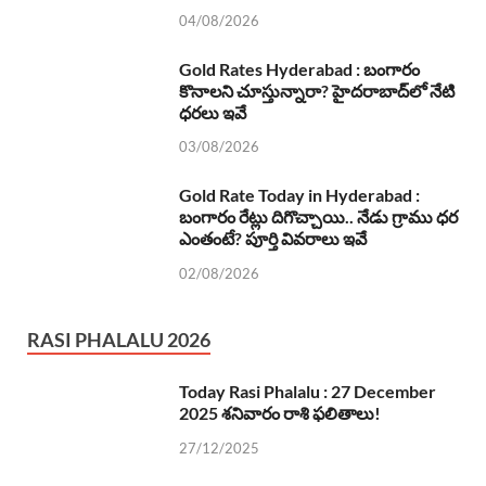
04/08/2026
Gold Rates Hyderabad : బంగారం
కొనాలని చూస్తున్నారా? హైదరాబాద్‌లో నేటి
ధరలు ఇవే
03/08/2026
Gold Rate Today in Hyderabad :
బంగారం రేట్లు దిగొచ్చాయి.. నేడు గ్రాము ధర
ఎంతంటే? పూర్తి వివరాలు ఇవే
02/08/2026
RASI PHALALU 2026
Today Rasi Phalalu : 27 December
2025 శనివారం రాశి ఫలితాలు!
27/12/2025