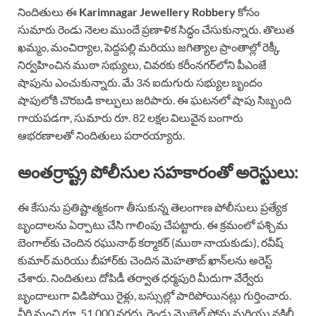
నిందితులు ఈ
Karimnagar Jewellery Robbery
కోసం
సుమారు రెండు నెలల ముందే ప్రణాళిక సిద్ధం చేసుకున్నారు. తొలుత
ఖమ్మం, మంచిర్యాల, పెద్దపల్లి మరియు జగిత్యాల ప్రాంతాల్లో రెక్కీ
నిర్వహించిన ముఠా సభ్యులు, చివరకు కరీంనగర్‌లోని పీఎంజే
షాపును ఎంచుకున్నారు. మే 3న ఐదుగురు సభ్యుల బృందం
షాపులోకి చొరబడి కాల్పులు జరిపారు. ఈ ఘటనలో షాపు సిబ్బంది
గాయపడగా, సుమారు రూ. 82 లక్షల విలువైన బంగారు
ఆభరణాలతో నిందితులు పరారయ్యారు.
అంతర్రాష్ట్ర పోలీసుల సహకారంతో అరెస్టులు:
ఈ కేసును ప్రతిష్టాత్మకంగా తీసుకున్న తెలంగాణ పోలీసులు ప్రత్యేక
బృందాలను ఏర్పాటు చేసి గాలింపు చేపట్టారు. ఈ క్రమంలో పశ్చిమ
బెంగాల్‌కు చెందిన రఘునాథ్ కర్మాకర్ (ముఠా నాయకుడు), రవీష్
కుమార్ మరియు బీహార్‌కు చెందిన మెహతాబ్ ఖాన్‌లను అరెస్ట్
చేశారు. నిందితులు దోపిడీ తర్వాత ధర్మపురి మీదుగా వేర్వేరు
బృందాలుగా విడిపోయి రైళ్లు, బస్సుల్లో పారిపోయినట్లు గుర్తించారు.
వీరి నుంచి రూ. 51,000 నగదు, రెండు మొబైల్ ఫోన్లు మరియు నకిలీ