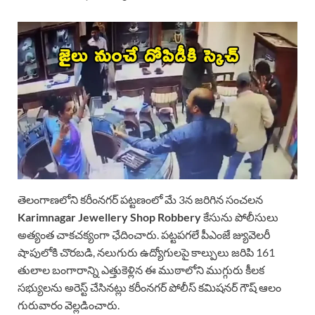
తెలంగాణలోని కరీంనగర్ పట్టణంలో మే 3న జరిగిన సంచలన
Karimnagar Jewellery Shop Robbery
కేసును పోలీసులు
అత్యంత చాకచక్యంగా ఛేదించారు. పట్టపగలే పీఎంజే జ్యువెలరీ
షాపులోకి చొరబడి, నలుగురు ఉద్యోగులపై కాల్పులు జరిపి 161
తులాల బంగారాన్ని ఎత్తుకెళ్లిన ఈ ముఠాలోని ముగ్గురు కీలక
సభ్యులను అరెస్ట్ చేసినట్లు కరీంనగర్ పోలీస్ కమిషనర్ గౌష్ ఆలం
గురువారం వెల్లడించారు.