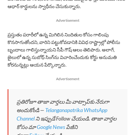
ఆధార్ కార్డులను స్వాధీనం చేసుకున్నారు.
Advertisement
ప్రస్తుతం పరారీలో ఉన్న మిగిలిన నిందితుల కోసం గాలింపు
కొనసాగుతోందని, వారిని పట్టుకోవడానికి వివిధ రాష్ట్రాల్లో పోలీసు
బృందాలు గాలిస్తున్నాయని సీపీ గౌష్ ఆలం తెలిపారు. అలాగే,
జైలులో ఉన్న సుబోధ్ సింగ్‌ను విచారించేందుకు కోర్టు అనుమతి
కోరనున్నట్లు ఆయన పేర్కొన్నారు.
Advertisement
ప్రతిరోజూ తాజా వార్తలు మీ వాట్సాప్‌కు నేరుగా
అందుకోండి —
Telanganapatrika WhatsApp
Channel
ని ఇప్పుడే Follow చేయండి. తాజా వార్తల
కోసం మా
Google News
పేజీని