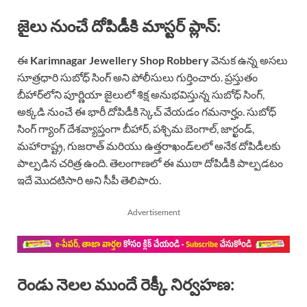
జైలు నుంచే దోపిడీకి మాస్టర్ ప్లాన్:
ఈ
Karimnagar Jewellery Shop Robbery
వెనుక ఉన్న అసలు
సూత్రధారి సుబోధ్ సింగ్ అని పోలీసులు గుర్తించారు. ప్రస్తుతం
బీహార్‌లోని పూర్ణియా జైలులో శిక్ష అనుభవిస్తున్న సుబోధ్ సింగ్,
అక్కడి నుంచే ఈ భారీ దోపిడీకి స్కెచ్ వేయడం గమనార్హం. సుబోధ్
సింగ్ గ్యాంగ్ దేశవ్యాప్తంగా బీహార్, పశ్చిమ బెంగాల్, జార్ఖండ్,
మహారాష్ట్ర, గుజరాత్ మరియు ఉత్తరాఖండ్‌లలో అనేక దోపిడీలకు
పాల్పడిన చరిత్ర ఉంది. తెలంగాణలో ఈ ముఠా దోపిడీకి పాల్పడటం
ఇదే మొదటిసారి అని సీపీ తెలిపారు.
Advertisement
రెండు నెలల ముందే రెక్కీ నిర్వహణ: