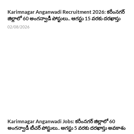
Karimnagar Anganwadi Recruitment 2026: కరీంనగర్
జిల్లాలో 60 అంగన్వాడీ పోస్టులు.. ఆగస్టు 15 వరకు దరఖాస్తు
02/08/2026
Karimnagar Anganwadi Jobs: కరీంనగర్ జిల్లాలో 60
అంగన్వాడీ టీచర్ పోస్టులు.. ఆగస్టు 5 వరకు దరఖాస్తు అవకాశం