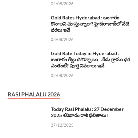
04/08/2026
Gold Rates Hyderabad : బంగారం
కొనాలని చూస్తున్నారా? హైదరాబాద్‌లో నేటి
ధరలు ఇవే
03/08/2026
Gold Rate Today in Hyderabad :
బంగారం రేట్లు దిగొచ్చాయి.. నేడు గ్రాము ధర
ఎంతంటే? పూర్తి వివరాలు ఇవే
02/08/2026
RASI PHALALU 2026
Today Rasi Phalalu : 27 December
2025 శనివారం రాశి ఫలితాలు!
27/12/2025