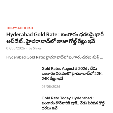
TODAYS GOLD RATE
Hyderabad Gold Rate : బంగారం ధరలపై భారీ
అప్‌డేట్.. హైదరాబాద్‌లో తాజా గోల్డ్ రేట్లు ఇవే
07/08/2026
-
by
Shiva
Hyderabad Gold Rate: హైదరాబాద్‌లో బంగారం ధరలు మళ్లీ …
Gold Rates August 5 2026 : నేడు
బంగారం ధర ఎంత? హైదరాబాద్‌లో 22K,
24K రేట్లు ఇవే
05/08/2026
Gold Rate Today Hyderabad :
బంగారం కొనేవారికి షాక్.. నేడు పెరిగిన గోల్డ్
ధరలు ఇవే