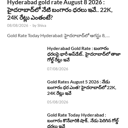
Hyderabad gold rate August 8 2026 :
హైదరాబాద్‌లో నేటి బంగారం ధరలు ఇవే.. 22K,
24K రేట్లు ఎంతంటే?
08/08/2026
-
by
Shiva
Gold Rate Today Hyderabad: హైదరాబాద్‌లో ఆగస్టు 8, …
Hyderabad Gold Rate : బంగారం
ధరలపై భారీ అప్‌డేట్.. హైదరాబాద్‌లో తాజా
గోల్డ్ రేట్లు ఇవే
07/08/2026
Gold Rates August 5 2026 : నేడు
బంగారం ధర ఎంత? హైదరాబాద్‌లో 22K,
24K రేట్లు ఇవే
05/08/2026
Gold Rate Today Hyderabad :
బంగారం కొనేవారికి షాక్.. నేడు పెరిగిన గోల్డ్
ధరలు ఇవే