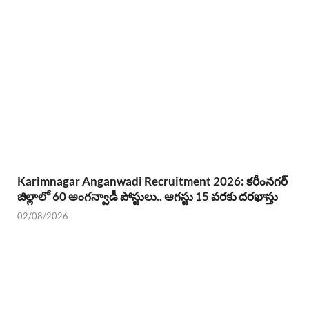
Karimnagar Anganwadi Recruitment 2026: కరీంనగర్
జిల్లాలో 60 అంగన్వాడీ పోస్టులు.. ఆగస్టు 15 వరకు దరఖాస్తు
02/08/2026