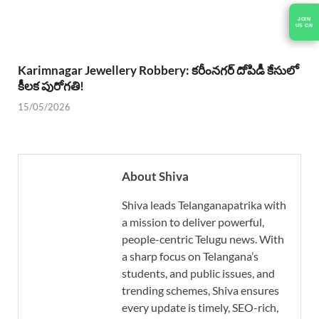
JOIN
US ON
Karimnagar Jewellery Robbery: కరీంనగర్ దోపిడీ కేసులో
కీలక పురోగతి!
15/05/2026
About Shiva
Shiva leads Telanganapatrika with
a mission to deliver powerful,
people-centric Telugu news. With
a sharp focus on Telangana’s
students, and public issues, and
trending schemes, Shiva ensures
every update is timely, SEO-rich,