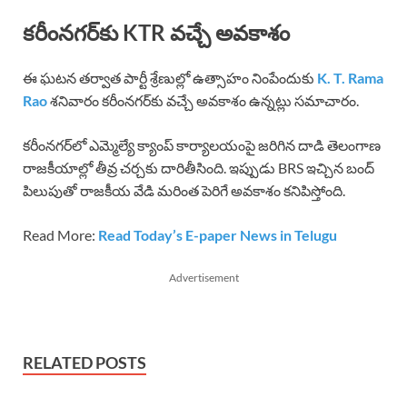
కరీంనగర్‌కు KTR వచ్చే అవకాశం
ఈ ఘటన తర్వాత పార్టీ శ్రేణుల్లో ఉత్సాహం నింపేందుకు
K. T. Rama
Rao
శనివారం కరీంనగర్‌కు వచ్చే అవకాశం ఉన్నట్లు సమాచారం.
కరీంనగర్‌లో ఎమ్మెల్యే క్యాంప్ కార్యాలయంపై జరిగిన దాడి తెలంగాణ
రాజకీయాల్లో తీవ్ర చర్చకు దారితీసింది. ఇప్పుడు BRS ఇచ్చిన బంద్
పిలుపుతో రాజకీయ వేడి మరింత పెరిగే అవకాశం కనిపిస్తోంది.
Read More:
Read Today’s E-paper News in Telugu
Advertisement
RELATED POSTS