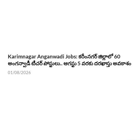
Karimnagar Anganwadi Jobs: కరీంనగర్ జిల్లాలో 60
అంగన్వాడీ టీచర్ పోస్టులు.. ఆగస్టు 5 వరకు దరఖాస్తు అవకాశం
01/08/2026