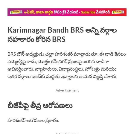
Karimnagar Bandh BRS అన్ని వర్గాల
సహకారం కోరిన BRS
BRS టౌన్ అధ్యక్షుడు చల్లా హరిశంకర్ మాట్లాడుతూ, ఈ దాడి కేవలం
ఎమ్మెల్యేపై కాదు, మొత్తం కరీంనగర్ ప్రజలపై జరిగిన దాడిగా
అభివర్ణించారు. వ్యాపారులు, విద్యాసంస్థలు, హోటళ్లు మరియు
ఇతర వర్గాలు బంద్‌కు మద్దతు ఇవ్వాలని ఆయన విజ్ఞప్తి చేశారు.
Advertisement
బీజేపీపై తీవ్ర ఆరోపణలు
హరిశంకర్ ఆరోపణల ప్రకారం: