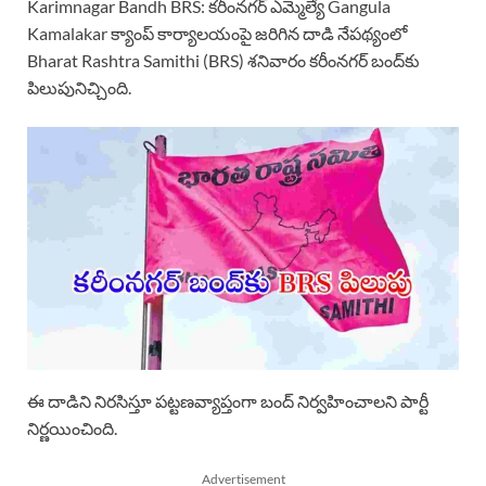
Karimnagar Bandh BRS: కరీంనగర్ ఎమ్మెల్యే Gangula
Kamalakar క్యాంప్ కార్యాలయంపై జరిగిన దాడి నేపథ్యంలో
Bharat Rashtra Samithi (BRS) శనివారం కరీంనగర్ బంద్‌కు
పిలుపునిచ్చింది.
ఈ దాడిని నిరసిస్తూ పట్టణవ్యాప్తంగా బంద్ నిర్వహించాలని పార్టీ
నిర్ణయించింది.
Advertisement