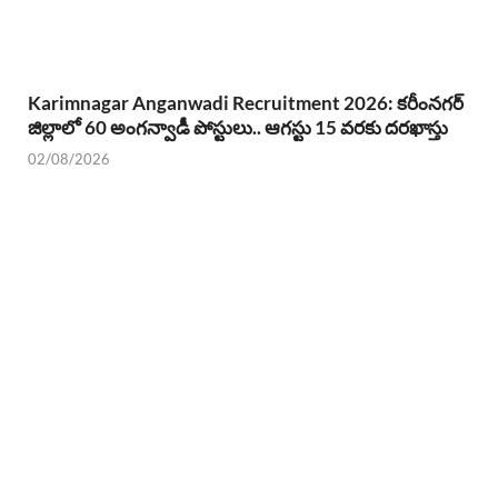
Karimnagar Anganwadi Recruitment 2026: కరీంనగర్
జిల్లాలో 60 అంగన్వాడీ పోస్టులు.. ఆగస్టు 15 వరకు దరఖాస్తు
02/08/2026