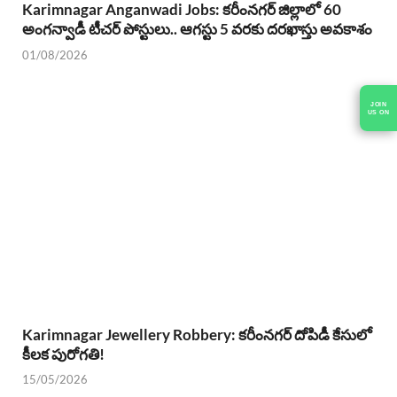
Karimnagar Anganwadi Jobs: కరీంనగర్ జిల్లాలో 60
అంగన్వాడీ టీచర్ పోస్టులు.. ఆగస్టు 5 వరకు దరఖాస్తు అవకాశం
01/08/2026
JOIN
US ON
Karimnagar Jewellery Robbery: కరీంనగర్ దోపిడీ కేసులో
కీలక పురోగతి!
15/05/2026