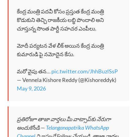
కేంద్ర మంత్రి పదవీ కోసం ప్రస్తుత కేంద్ర మంత్రి
కొడుకుని తెచ్చి రాజకీయ లబ్ధి పొందాలి అని
చూస్తున్న సొంత పార్టీ సహచర ఎంపీలు.
మోదీ పర్యటన వేళ లీక్ అయిన కేంద్ర మంత్రి
కుమారుడి పై నమోదైన కేసు.
మరో వైపు తన…
pic.twitter.com/JhhBuzlSsP
— Vennela Kishore Reddy (@Kishoreddyk)
May 9, 2026
ప్రతిరోజూ తాజా వార్తలు మీ వాట్సాప్‌కు నేరుగా
అందుకోండి —
Telanganapatrika WhatsApp
Channel
ని ఇప్పుడే Follow చేయండి. తాజా వార్తల