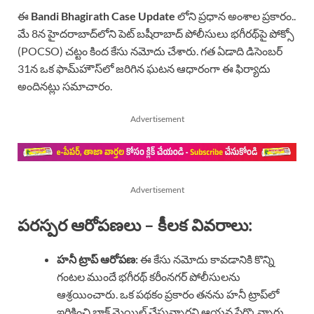
ఈ
Bandi Bhagirath Case Update
లోని ప్రధాన అంశాల ప్రకారం..
మే 8న హైదరాబాద్‌లోని పెట్ బషీరాబాద్ పోలీసులు భగీరథ్‌పై పోక్సో
(POCSO) చట్టం కింద కేసు నమోదు చేశారు. గత ఏడాది డిసెంబర్
31న ఒక ఫామ్‌హౌస్‌లో జరిగిన ఘటన ఆధారంగా ఈ ఫిర్యాదు
అందినట్లు సమాచారం.
Advertisement
Advertisement
పరస్పర ఆరోపణలు – కీలక వివరాలు:
హనీ ట్రాప్ ఆరోపణ:
ఈ కేసు నమోదు కావడానికి కొన్ని
గంటల ముందే భగీరథ్ కరీంనగర్ పోలీసులను
ఆశ్రయించారు. ఒక పథకం ప్రకారం తనను హనీ ట్రాప్‌లో
ఇరికించి బ్లాక్ మెయిల్ చేస్తున్నారని ఆయన పేర్కొన్నారు.