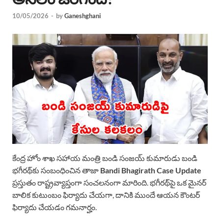
10/05/2026
-
by
Ganeshghani
కేంద్ర హోం శాఖ సహాయ మంత్రి బండి సంజయ్ కుమారుడు బండి
భగీరథ్‌కు సంబంధించిన తాజా
Bandi Bhagirath Case Update
ప్రస్తుతం రాష్ట్రవ్యాప్తంగా సంచలనంగా మారింది. భగీరథ్‌పై ఒక మైనర్
బాలిక కుటుంబం ఫిర్యాదు చేయగా, దానికి ముందే ఆయన కౌంటర్
ఫిర్యాదు చేయడం గమనార్హం.