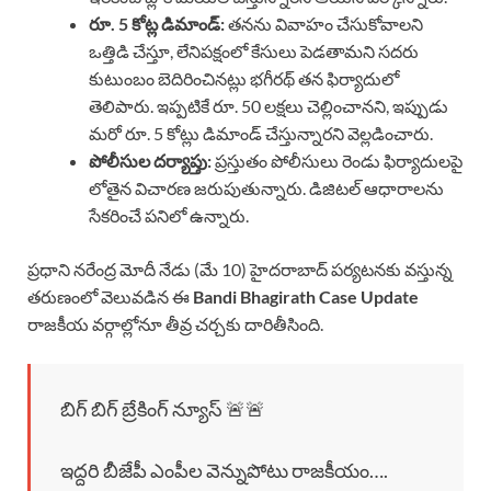
రూ. 5 కోట్ల డిమాండ్:
తనను వివాహం చేసుకోవాలని
ఒత్తిడి చేస్తూ, లేనిపక్షంలో కేసులు పెడతామని సదరు
కుటుంబం బెదిరించినట్లు భగీరథ్ తన ఫిర్యాదులో
తెలిపారు. ఇప్పటికే రూ. 50 లక్షలు చెల్లించానని, ఇప్పుడు
మరో రూ. 5 కోట్లు డిమాండ్ చేస్తున్నారని వెల్లడించారు.
పోలీసుల దర్యాప్తు:
ప్రస్తుతం పోలీసులు రెండు ఫిర్యాదులపై
లోతైన విచారణ జరుపుతున్నారు. డిజిటల్ ఆధారాలను
సేకరించే పనిలో ఉన్నారు.
ప్రధాని నరేంద్ర మోదీ నేడు (మే 10) హైదరాబాద్ పర్యటనకు వస్తున్న
తరుణంలో వెలువడిన ఈ
Bandi Bhagirath Case Update
రాజకీయ వర్గాల్లోనూ తీవ్ర చర్చకు దారితీసింది.
బిగ్ బిగ్ బ్రేకింగ్ న్యూస్ 🚨🚨
ఇద్దరి బీజేపీ ఎంపీల వెన్నుపోటు రాజకీయం….