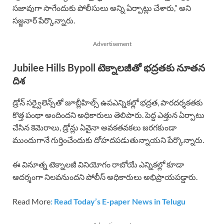
సజావుగా సాగేందుకు పోలీసులు అన్ని ఏర్పాట్లు చేశారు,” అని
సజ్జనార్ పేర్కొన్నారు.
Advertisement
Jubilee Hills Bypoll టెక్నాలజీతో భద్రతకు నూతన
దిశ
డ్రోన్ సర్వైలెన్స్‌తో జూబ్లీహిల్స్ ఉపఎన్నికల్లో భద్రత, పారదర్శకతకు
కొత్త పంథా అందిందని అధికారులు తెలిపారు. పెద్ద ఎత్తున ఏర్పాటు
చేసిన కెమెరాలు, డ్రోన్లు ఏవైనా అవకతవకలు జరగకుండా
ముందుగానే గుర్తించేందుకు దోహదపడుతున్నాయని పేర్కొన్నారు.
ఈ వినూత్న టెక్నాలజీ వినియోగం రాబోయే ఎన్నికల్లో కూడా
ఆదర్శంగా నిలవనుందని పోలీస్ అధికారులు అభిప్రాయపడ్డారు.
Read More
: Read Today’s E-paper News in Telugu