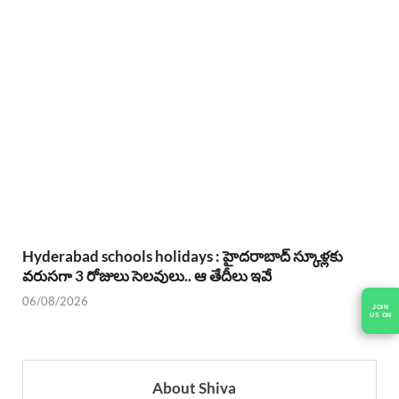
Hyderabad schools holidays : హైదరాబాద్ స్కూళ్లకు
వరుసగా 3 రోజులు సెలవులు.. ఆ తేదీలు ఇవే
06/08/2026
JOIN
US ON
About Shiva