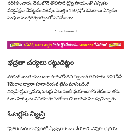
పరిశీలించారు. దేశంలోనే తొలిసారి డ్రోన్ల సాయంతో ఎన్నికల
పర్యవేక్షణ చేపట్టడం విశేషం. మొత్తం 150 డ్రోన్ కెమెరాలు ఎన్నికల
సంఘం మార్గదర్శకత్వంలో పనిచేశాయి.
Advertisement
భద్రతా చర్యలు కట్టుదిట్టం
పోలింగ్ శాంతియుతంగా సాగుతోందని సజ్జనార్ తెలిపారు. 900 సీసీ
కెమెరాల ద్వారా కూడా రియల్ టైమ్ మానిటరింగ్
నిర్వహిస్తున్నామని, ఓటర్లు ఎటువంటి భయాందోళన లేకుండా తమ
ఓటు హక్కును వినియోగించుకోవాలని ఆయన పిలుపునిచ్చారు.
ఓటర్లకు విజ్ఞప్తి
“ప్రతి ఓటరు బాధ్యతతో, స్వేచ్ఛగా ఓటు వేయాలి. ఎన్నికల ప్రక్రియ