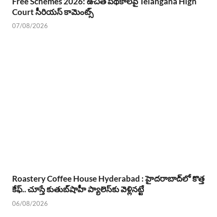
Free Schemes 2026: ఉచిత పథకాలపై Telangana High
Court సీరియస్ కామెంట్స్
07/08/2026
Roastery Coffee House Hyderabad : హైదరాబాద్‌లో కొత్త
కేఫ్.. చూస్తే కుతుబ్‌షాహీ ప్యాలెస్‌కు వెళ్లినట్టే
06/08/2026