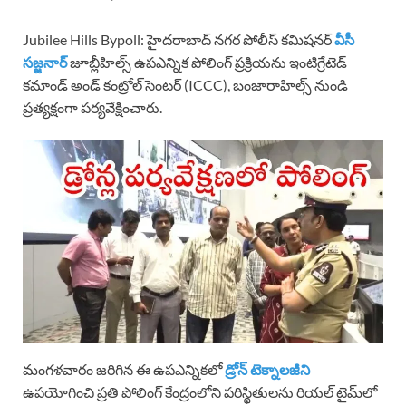
Jubilee Hills Bypoll: హైదరాబాద్ నగర పోలీస్ కమిషనర్
వీసీ
సజ్జనార్
జూబ్లీహిల్స్ ఉపఎన్నిక పోలింగ్ ప్రక్రియను ఇంటిగ్రేటెడ్
కమాండ్ అండ్ కంట్రోల్ సెంటర్ (ICCC), బంజారాహిల్స్ నుండి
ప్రత్యక్షంగా పర్యవేక్షించారు.
మంగళవారం జరిగిన ఈ ఉపఎన్నికలో
డ్రోన్ టెక్నాలజీని
ఉపయోగించి ప్రతి పోలింగ్ కేంద్రంలోని పరిస్థితులను రియల్ టైమ్‌లో