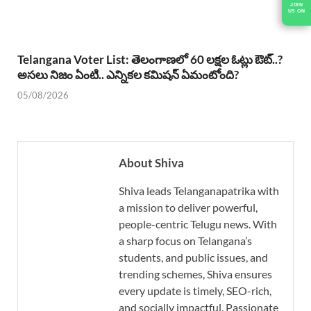
JOIN
US ON
Telangana Voter List: తెలంగాణలో 60 లక్షల ఓట్లు ఔట్..?
అసలు నిజం ఏంటి.. ఎన్నికల కమిషన్ ఏమంటోంది?
05/08/2026
About Shiva
Shiva leads Telanganapatrika with
a mission to deliver powerful,
people-centric Telugu news. With
a sharp focus on Telangana’s
students, and public issues, and
trending schemes, Shiva ensures
every update is timely, SEO-rich,
and socially impactful. Passionate