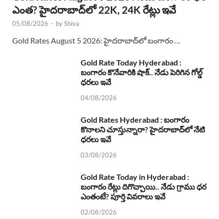
ఎంత? హైదరాబాద్‌లో 22K, 24K రేట్లు ఇవే
05/08/2026
-
by
Shiva
Gold Rates August 5 2026: హైదరాబాద్‌లో బంగారం …
Gold Rate Today Hyderabad :
బంగారం కొనేవారికి షాక్.. నేడు పెరిగిన గోల్డ్
ధరలు ఇవే
04/08/2026
Gold Rates Hyderabad : బంగారం
కొనాలని చూస్తున్నారా? హైదరాబాద్‌లో నేటి
ధరలు ఇవే
03/08/2026
Gold Rate Today in Hyderabad :
బంగారం రేట్లు దిగొచ్చాయి.. నేడు గ్రాము ధర
ఎంతంటే? పూర్తి వివరాలు ఇవే
02/08/2026