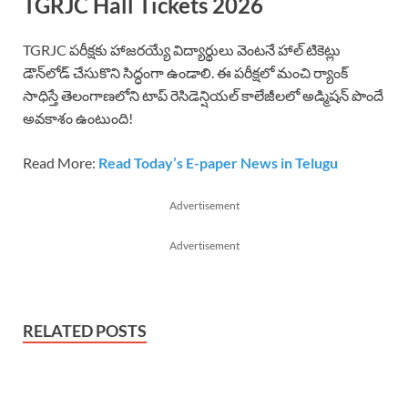
TGRJC Hall Tickets 2026
TGRJC పరీక్షకు హాజరయ్యే విద్యార్థులు వెంటనే హాల్ టికెట్లు
డౌన్‌లోడ్ చేసుకొని సిద్ధంగా ఉండాలి. ఈ పరీక్షలో మంచి ర్యాంక్
సాధిస్తే తెలంగాణలోని టాప్ రెసిడెన్షియల్ కాలేజీలలో అడ్మిషన్ పొందే
అవకాశం ఉంటుంది!
Read More:
Read Today’s E-paper News in Telugu
Advertisement
Advertisement
RELATED POSTS