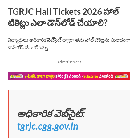
TGRJC Hall Tickets 2026 హాల్
టికెట్లు ఎలా డౌన్‌లోడ్ చేయాలి?
విద్యార్థులు అధికారిక వెబ్‌సైట్ ద్వారా తమ హాల్ టికెట్లను సులభంగా
డౌన్‌లోడ్ చేసుకోవచ్చు
Advertisement
అధికారిక వెబ్‌సైట్:
tgrjc.cgg.gov.in