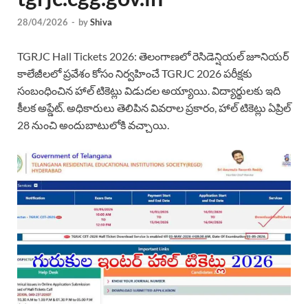
28/04/2026
-
by
Shiva
TGRJC Hall Tickets 2026: తెలంగాణలో రెసిడెన్షియల్ జూనియర్
కాలేజీలలో ప్రవేశం కోసం నిర్వహించే TGRJC 2026 పరీక్షకు
సంబంధించిన హాల్ టికెట్లు విడుదల అయ్యాయి. విద్యార్థులకు ఇది
కీలక అప్డేట్. అధికారులు తెలిపిన వివరాల ప్రకారం, హాల్ టికెట్లు ఏప్రిల్
28 నుంచి అందుబాటులోకి వచ్చాయి.