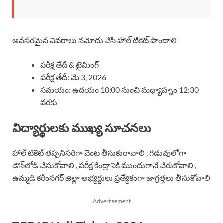
అవసరమైన వివరాలు నమోదు చేసి హాల్ టికెట్ పొందాలి
పరీక్ష తేదీ & టైమింగ్
పరీక్ష తేదీ: మే 3, 2026
సమయం: ఉదయం 10:00 నుంచి మధ్యాహ్నం 12:30
వరకు
విద్యార్థులకు ముఖ్య సూచనలు
హాల్ టికెట్ తప్పనిసరిగా వెంట తీసుకురావాలి , గడువులోగా
డౌన్‌లోడ్ చేసుకోవాలి , పరీక్ష కేంద్రానికి ముందుగానే చేరుకోవాలి ,
ఉమ్మడి కరీంనగర్ జిల్లా అభ్యర్థులు ప్రత్యేకంగా జాగ్రత్తలు తీసుకోవాలి
Advertisement