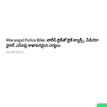
Warangal Police Bike: పోలీస్ బైక్‌తో బైక్ ట్యాక్సీ.. వీడియో
వైరల్, ఎస్‌ఐపై శాఖాపరమైన చర్యలు
06/08/2026