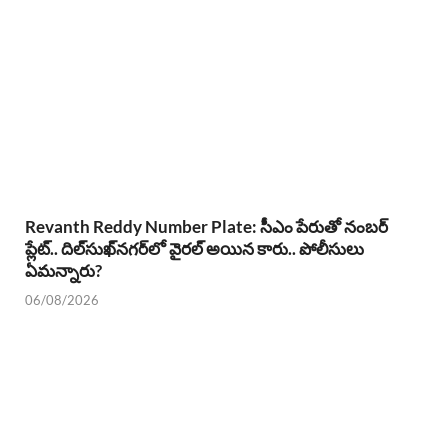
Revanth Reddy Number Plate: సీఎం పేరుతో నంబర్
ప్లేట్.. దిల్‌సుఖ్‌నగర్‌లో వైరల్ అయిన కారు.. పోలీసులు
ఏమన్నారు?
06/08/2026