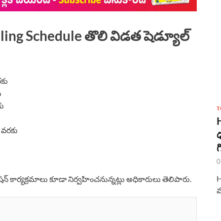
ng Schedule తొలి విడత షెడ్యూల్
రకు
ు
కు
T
 9 వరకు
ధ
గ
0
H
ేషన్ కార్యక్రమాలు కూడా నిర్వహించనున్నట్లు అధికారులు తెలిపారు.
మ