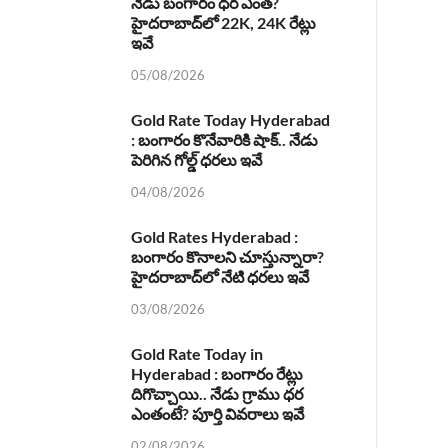
నేడు బంగారం ధర ఎంత?
హైదరాబాద్‌లో 22K, 24K రేట్లు
ఇవే
05/08/2026
Gold Rate Today Hyderabad
: బంగారం కొనేవారికి షాక్.. నేడు
పెరిగిన గోల్డ్ ధరలు ఇవే
04/08/2026
Gold Rates Hyderabad :
బంగారం కొనాలని చూస్తున్నారా?
హైదరాబాద్‌లో నేటి ధరలు ఇవే
03/08/2026
Gold Rate Today in
Hyderabad : బంగారం రేట్లు
దిగొచ్చాయి.. నేడు గ్రాము ధర
ఎంతంటే? పూర్తి వివరాలు ఇవే
02/08/2026