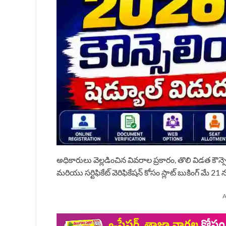
అధికారులు వెల్లడించిన వివరాల ప్రకారం, తొలి విడత కౌన్సెలి
మరియు సర్టిఫికేట్ వెరిఫికేషన్ కోసం స్లాట్ బుకింగ్ మే 
A