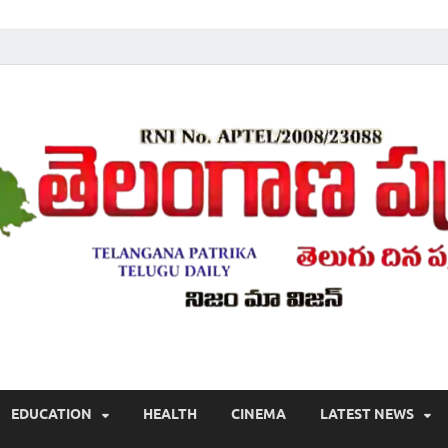
Telugu ,Latest Telangana News, Rajanna Sircilla News, Telangana Break
EDUCATION
HEALTH
CINEMA
LATEST NEWS
వార్తలు , తెలుగు వార్తలు , బ్రేకింగ్ న్యూస్ తెలుగులో , తెలంగాణ లో తాజా అప్‌డేట్