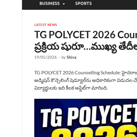
BUSINESS
SPORTS
LATEST NEWS
TG POLYCET 2026 Counsel
ప్రక్రియ షురూ…ముఖ్య తేదీ
19/05/2026
-
by
Shiva
TG POLYCET 2026 Counselling Schedule: హైదరాబాద్‌
అడ్మిషన్ కౌన్సెలింగ్ షెడ్యూల్‌ను అధికారికంగా విడుదల చేసి
విద్యార్థులకు ఇది కీలక అప్డేట్‌గా మారింది.