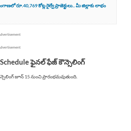
లో రూ.40,769 కోట్ల రైల్వే ప్రాజెక్టులు.. మీ జిల్లాకు లాభం
dvertisement
dvertisement
edule ఫైనల్ ఫేజ్ కౌన్సెలింగ్
కౌన్సెలింగ్ జూన్ 15 నుంచి ప్రారంభమవుతుంది.