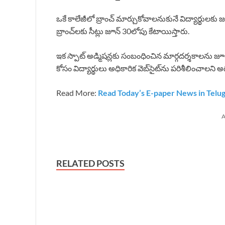
ఒకే కాలేజీలో బ్రాంచ్ మార్చుకోవాలనుకునే విద్యార్థులకు జూన్
బ్రాంచ్‌లకు సీట్లు జూన్ 30లోపు కేటాయిస్తారు.
ఇక స్పాట్ అడ్మిషన్లకు సంబంధించిన మార్గదర్శకాలను జూల
కోసం విద్యార్థులు అధికారిక వెబ్‌సైట్‌ను పరిశీలించాలన
Read More:
Read Today’s E-paper News in Telu
A
RELATED POSTS