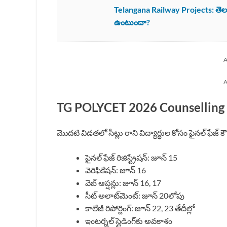
Telangana Railway Projects: తెలంగాణ
ఉంటుందా?
A
A
TG POLYCET 2026 Counselling Sch
మొదటి విడతలో సీట్లు రాని విద్యార్థుల కోసం ఫైనల్ ఫేజ్ 
ఫైనల్ ఫేజ్ రిజిస్ట్రేషన్: జూన్ 15
వెరిఫికేషన్: జూన్ 16
వెబ్ ఆప్షన్లు: జూన్ 16, 17
సీట్ అలాట్‌మెంట్: జూన్ 20లోపు
కాలేజీ రిపోర్టింగ్: జూన్ 22, 23 తేదీల్లో
ఇంటర్నల్ స్లైడింగ్‌కు అవకాశం