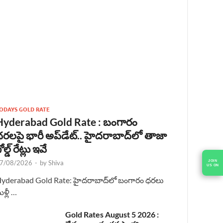
ODAYS GOLD RATE
Hyderabad Gold Rate : బంగారం
రలపై భారీ అప్‌డేట్.. హైదరాబాద్‌లో తాజా
ోల్డ్ రేట్లు ఇవే
JOIN
7/08/2026
-
by
Shiva
US ON
yderabad Gold Rate: హైదరాబాద్‌లో బంగారం ధరలు
ళ్లీ …
Gold Rates August 5 2026 :