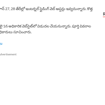
 27, 28 తేదీల్లో ఇంటర్నల్ స్లైడింగ్ వెబ్ ఆప్షన్లు ఇవ్వనున్నారు. కొత్త
ై 1న అధికారిక వెబ్‌సైట్‌లో విడుదల చేయనున్నారు. పూర్తి వివరాల
ి అధికారులు సూచించారు.
gu
dvertisement