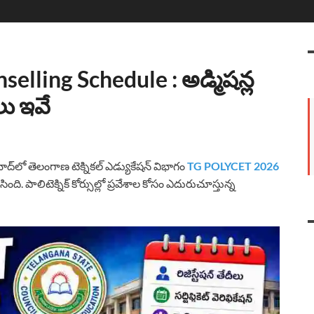
ling Schedule : అడ్మిషన్ల
లు ఇవే
లో తెలంగాణ టెక్నికల్ ఎడ్యుకేషన్ విభాగం
TG POLYCET 2026
ంది. పాలిటెక్నిక్ కోర్సుల్లో ప్రవేశాల కోసం ఎదురుచూస్తున్న