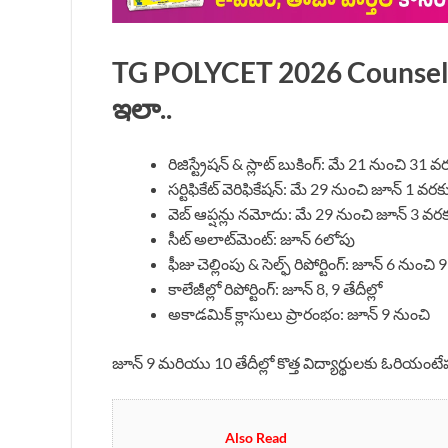
TG POLYCET 2026 Counselli
ఇలా..
రిజిస్ట్రేషన్ & స్లాట్ బుకింగ్: మే 21 నుంచి 31 వ
సర్టిఫికేట్ వెరిఫికేషన్: మే 29 నుంచి జూన్ 1 వరక
వెబ్ ఆప్షన్లు నమోదు: మే 29 నుంచి జూన్ 3 వర
సీట్ అలాట్‌మెంట్: జూన్ 6లోపు
ఫీజు చెల్లింపు & సెల్ఫ్ రిపోర్టింగ్: జూన్ 6 నుంచి
కాలేజీల్లో రిపోర్టింగ్: జూన్ 8, 9 తేదీల్లో
అకాడమిక్ క్లాసులు ప్రారంభం: జూన్ 9 నుంచి
జూన్ 9 మరియు 10 తేదీల్లో కొత్త విద్యార్థులకు ఓరియంట
Also Read