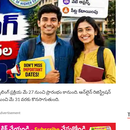
ంగ్ ప్రక్రియ మే 27 నుంచి ప్రారంభం కానుంది. ఆన్‌లైన్ రిజిస్ట్రేషన్
21 నుంచి మే 31 వరకు కొనసాగుతుంది.
dvertisement