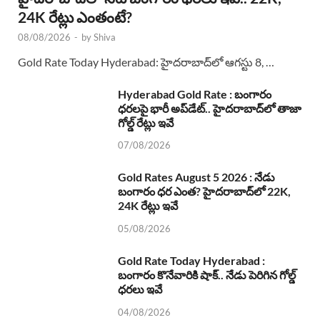
24K రేట్లు ఎంతంటే?
08/08/2026
-
by
Shiva
Gold Rate Today Hyderabad: హైదరాబాద్‌లో ఆగస్టు 8, …
Hyderabad Gold Rate : బంగారం
ధరలపై భారీ అప్‌డేట్.. హైదరాబాద్‌లో తాజా
గోల్డ్ రేట్లు ఇవే
07/08/2026
Gold Rates August 5 2026 : నేడు
బంగారం ధర ఎంత? హైదరాబాద్‌లో 22K,
24K రేట్లు ఇవే
05/08/2026
Gold Rate Today Hyderabad :
బంగారం కొనేవారికి షాక్.. నేడు పెరిగిన గోల్డ్
ధరలు ఇవే
04/08/2026