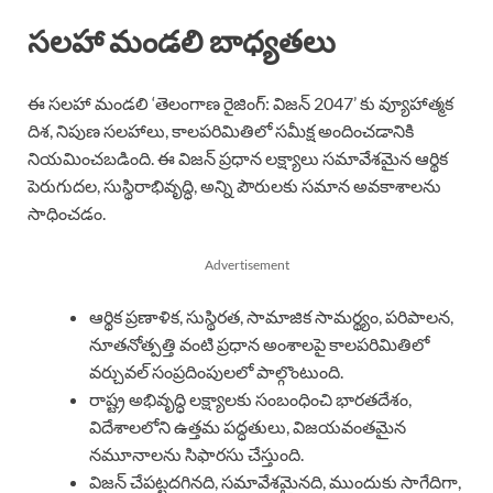
సలహా మండలి బాధ్యతలు
ఈ సలహా మండలి ‘తెలంగాణ రైజింగ్: విజన్ 2047’ కు వ్యూహాత్మక
దిశ, నిపుణ సలహాలు, కాలపరిమితిలో సమీక్ష అందించడానికి
నియమించబడింది. ఈ విజన్ ప్రధాన లక్ష్యాలు సమావేశమైన ఆర్థిక
పెరుగుదల, సుస్థిరాభివృద్ధి, అన్ని పౌరులకు సమాన అవకాశాలను
సాధించడం.
Advertisement
ఆర్థిక ప్రణాళిక, సుస్థిరత, సామాజిక సామర్థ్యం, పరిపాలన,
నూతనోత్పత్తి వంటి ప్రధాన అంశాలపై కాలపరిమితిలో
వర్చువల్ సంప్రదింపులలో పాల్గొంటుంది.
రాష్ట్ర అభివృద్ధి లక్ష్యాలకు సంబంధించి భారతదేశం,
విదేశాలలోని ఉత్తమ పద్ధతులు, విజయవంతమైన
నమూనాలను సిఫారసు చేస్తుంది.
విజన్ చేపట్టదగినది, సమావేశమైనది, ముందుకు సాగేదిగా,