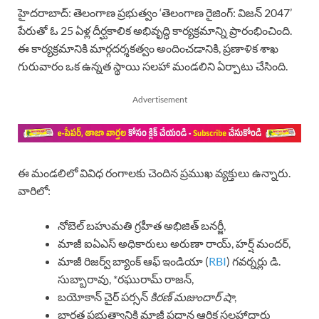
హైదరాబాద్: తెలంగాణ ప్రభుత్వం ‘తెలంగాణ రైజింగ్: విజన్ 2047’
పేరుతో ఓ 25 ఏళ్ల దీర్ఘకాలిక అభివృద్ధి కార్యక్రమాన్ని ప్రారంభించింది.
ఈ కార్యక్రమానికి మార్గదర్శకత్వం అందించడానికి, ప్రణాళిక శాఖ
గురువారం ఒక ఉన్నత స్థాయి సలహా మండలిని ఏర్పాటు చేసింది.
Advertisement
ఈ మండలిలో వివిధ రంగాలకు చెందిన ప్రముఖ వ్యక్తులు ఉన్నారు.
వారిలో:
నోబెల్ బహుమతి గ్రహీత అభిజిత్ బనర్జీ,
మాజీ ఐఏఎస్ అధికారులు అరుణా రాయ్, హర్ష్ మందర్,
మాజీ రిజర్వ్ బ్యాంక్ ఆఫ్ ఇండియా (
RBI
) గవర్నర్లు డి.
సుబ్బారావు, *రఘురామ్ రాజన్,
బయోకాన్ చైర్ పర్సన్
కిరణ్ మజుందార్ షా
,
భారత ప్రభుత్వానికి మాజీ ప్రధాన ఆర్థిక సలహాదారు