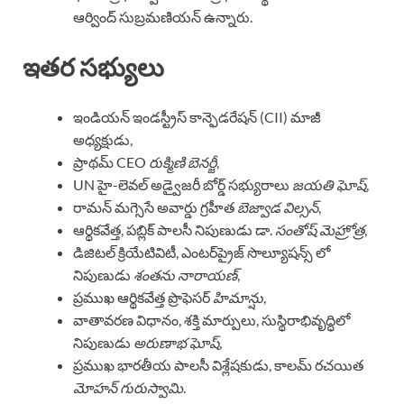
ఆర్వింద్ సుబ్రమణియన్ ఉన్నారు.
ఇతర సభ్యులు
ఇండియన్ ఇండస్ట్రీస్ కాన్ఫెడరేషన్ (CII) మాజీ
అధ్యక్షుడు,
ప్రాథమ్ CEO
రుక్మిణి బెనర్జీ
,
UN హై-లెవల్ అడ్వైజరీ బోర్డ్ సభ్యురాలు
జయతి ఘోష్
,
రామన్ మగ్సెసే అవార్డు గ్రహీత
బెజ్వాడ విల్సన్
,
ఆర్థికవేత్త, పబ్లిక్ పాలసీ నిపుణుడు డా.
సంతోష్ మెహ్రోత్ర
,
డిజిటల్ క్రియేటివిటీ, ఎంటర్‌ప్రైజ్ సొల్యూషన్స్ లో
నిపుణుడు
శంతను నారాయణ్
,
ప్రముఖ ఆర్థికవేత్త ప్రొఫెసర్
హిమాన్షు
,
వాతావరణ విధానం, శక్తి మార్పులు, సుస్థిరాభివృద్ధిలో
నిపుణుడు
అరుణాభ ఘోష్
,
ప్రముఖ భారతీయ పాలసీ విశ్లేషకుడు, కాలమ్ రచయిత
మోహన్ గురుస్వామి
.