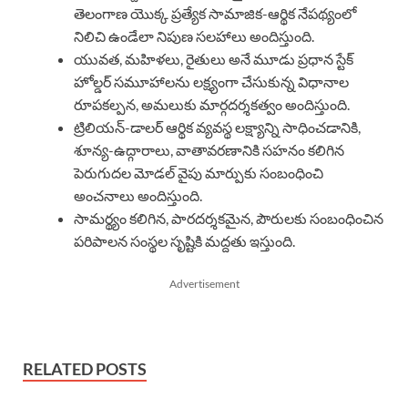
తెలంగాణ యొక్క ప్రత్యేక సామాజిక-ఆర్థిక నేపథ్యంలో
నిలిచి ఉండేలా నిపుణ సలహాలు అందిస్తుంది.
యువత, మహిళలు, రైతులు అనే మూడు ప్రధాన స్టేక్
హోల్డర్ సమూహాలను లక్ష్యంగా చేసుకున్న విధానాల
రూపకల్పన, అమలుకు మార్గదర్శకత్వం అందిస్తుంది.
ట్రిలియన్-డాలర్ ఆర్థిక వ్యవస్థ లక్ష్యాన్ని సాధించడానికి,
శూన్య-ఉద్గారాలు, వాతావరణానికి సహనం కలిగిన
పెరుగుదల మోడల్ వైపు మార్పుకు సంబంధించి
అంచనాలు అందిస్తుంది.
సామర్థ్యం కలిగిన, పారదర్శకమైన, పౌరులకు సంబంధించిన
పరిపాలన సంస్థల సృష్టికి మద్దతు ఇస్తుంది.
Advertisement
RELATED POSTS