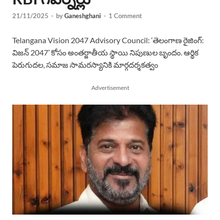
21/11/2025
-
by
Ganeshghani
-
1 Comment
Telangana Vision 2047 Advisory Council: ‘తెలంగాణ రైజింగ్:
విజన్ 2047’ కోసం అంతర్జాతీయ స్థాయి నిపుణుల బృందం. ఆర్థిక
పెరుగుదల, సమాజ సామరస్యానికి మార్గదర్శకత్వం
Advertisement