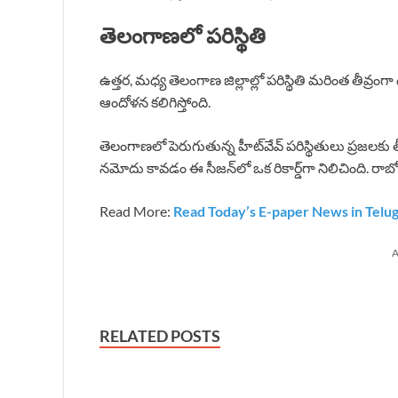
తెలంగాణలో పరిస్థితి
ఉత్తర, మధ్య తెలంగాణ జిల్లాల్లో పరిస్థితి మరింత తీవ్రం
ఆందోళన కలిగిస్తోంది.
తెలంగాణలో పెరుగుతున్న హీట్‌వేవ్ పరిస్థితులు ప్రజలకు 
నమోదు కావడం ఈ సీజన్‌లో ఒక రికార్డ్‌గా నిలిచింది. రాబ
Read More:
Read Today’s E-paper News in Telu
A
RELATED POSTS