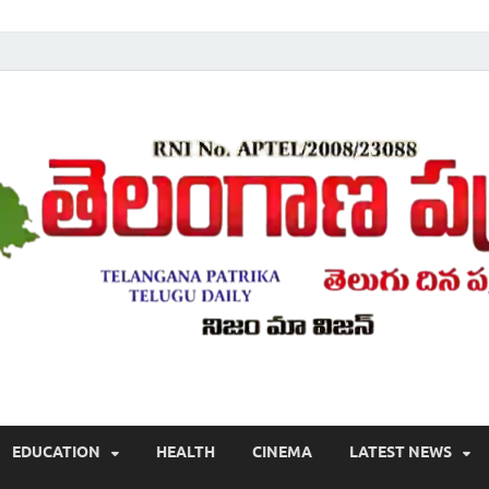
Telugu ,Latest Telangana News, Rajanna Sircilla News, Telangana Break
EDUCATION
HEALTH
CINEMA
LATEST NEWS
వార్తలు , తెలుగు వార్తలు , బ్రేకింగ్ న్యూస్ తెలుగులో , తెలంగాణ లో తాజా అప్‌డేట్