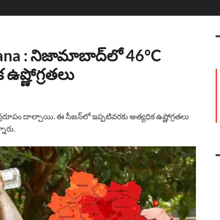
a : నిజామాబాద్‌లో 46°C
క ఉష్ణోగ్రతలు
ూపం దాల్చాయి. ఈ సీజన్‌లో ఇప్పటివరకు అత్యధిక ఉష్ణోగ్రతలు
నారు.