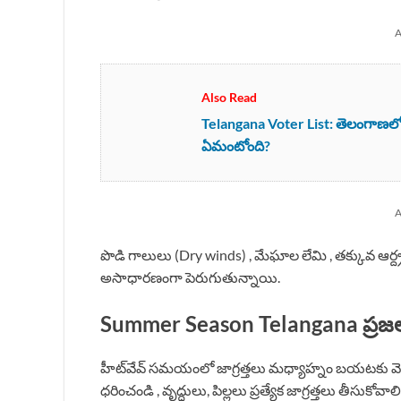
A
Also Read
Telangana Voter List: తెలంగాణలో 6
ఏమంటోంది?
A
పొడి గాలులు (Dry winds) , మేఘాల లేమి , తక్కువ ఆర్ద్
అసాధారణంగా పెరుగుతున్నాయి.
Summer Season Telangana ప్రజల
హీట్‌వేవ్ సమయంలో జాగ్రత్తలు మధ్యాహ్నం బయటకు వెళ్లడం
ధరించండి , వృద్ధులు, పిల్లలు ప్రత్యేక జాగ్రత్తలు తీసుకోవాలి