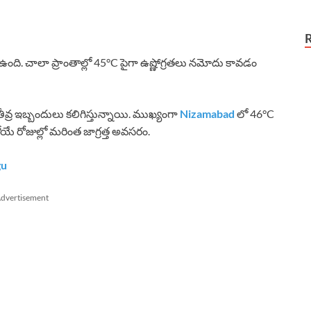
గా ఉంది. చాలా ప్రాంతాల్లో 45°C పైగా ఉష్ణోగ్రతలు నమోదు కావడం
తీవ్ర ఇబ్బందులు కలిగిస్తున్నాయి. ముఖ్యంగా
Nizamabad
లో 46°C
ోయే రోజుల్లో మరింత జాగ్రత్త అవసరం.
gu
dvertisement