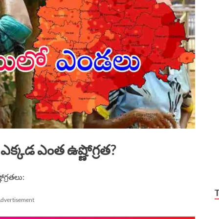
క్కడ ఎంత ఉష్ణోగ్రత?
ణోగ్రతలు:
dvertisement