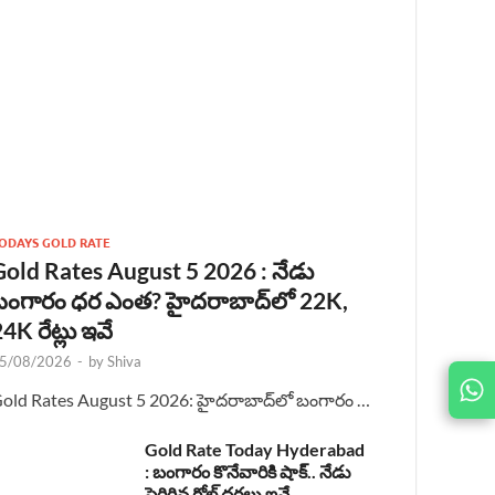
ODAYS GOLD RATE
Gold Rates August 5 2026 : నేడు
బంగారం ధర ఎంత? హైదరాబాద్‌లో 22K,
4K రేట్లు ఇవే
5/08/2026
-
by
Shiva
JOIN
old Rates August 5 2026: హైదరాబాద్‌లో బంగారం …
US ON
Gold Rate Today Hyderabad
: బంగారం కొనేవారికి షాక్.. నేడు
పెరిగిన గోల్డ్ ధరలు ఇవే