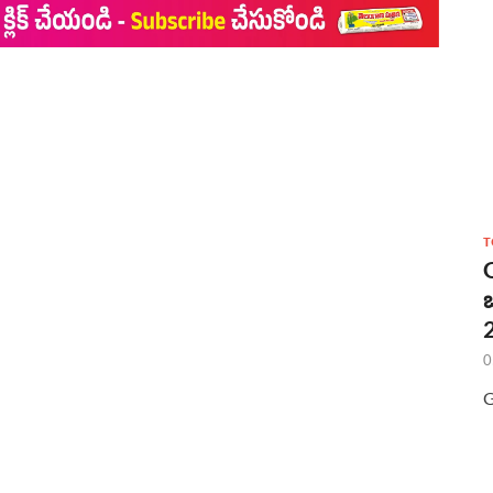
T
2
0
G