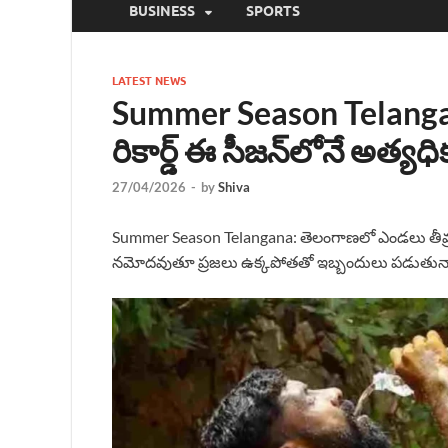
BUSINESS
SPORTS
LATEST NEWS
Summer Season Telangan
రికార్డ్ ఈ సీజన్‌లోనే అత్యధి
27/04/2026
-
by
Shiva
Summer Season Telangana: తెలంగాణలో ఎండలు తీవ్రర
నమోదవుతూ ప్రజలు ఉక్కపోతతో ఇబ్బందులు పడుతున్