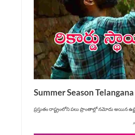
Summer Season Telangana ఎ
ప్రస్తుతం రాష్ట్రంలోని పలు ప్రాంతాల్లో నమోదు అయిన ఉష్
A