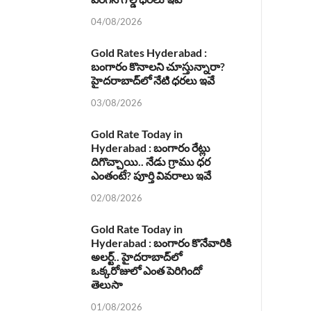
04/08/2026
Gold Rates Hyderabad :
బంగారం కొనాలని చూస్తున్నారా?
హైదరాబాద్‌లో నేటి ధరలు ఇవే
03/08/2026
Gold Rate Today in
Hyderabad : బంగారం రేట్లు
దిగొచ్చాయి.. నేడు గ్రాము ధర
ఎంతంటే? పూర్తి వివరాలు ఇవే
02/08/2026
Gold Rate Today in
Hyderabad : బంగారం కొనేవారికి
అలర్ట్.. హైదరాబాద్‌లో
ఒక్కరోజులో ఎంత పెరిగిందో
తెలుసా
01/08/2026