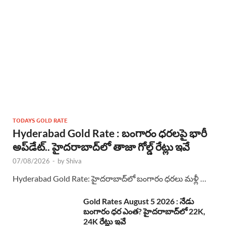
TODAYS GOLD RATE
Hyderabad Gold Rate : బంగారం ధరలపై భారీ
అప్‌డేట్.. హైదరాబాద్‌లో తాజా గోల్డ్ రేట్లు ఇవే
07/08/2026
-
by
Shiva
Hyderabad Gold Rate: హైదరాబాద్‌లో బంగారం ధరలు మళ్లీ …
Gold Rates August 5 2026 : నేడు
బంగారం ధర ఎంత? హైదరాబాద్‌లో 22K,
24K రేట్లు ఇవే