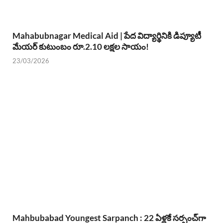
Mahabubnagar Medical Aid | పేద విద్యార్థినికి డిప్యూటీ
మేయర్ కుటుంబం రూ.2.10 లక్షల సాయం!
23/03/2026
Mahbubabad Youngest Sarpanch : 22 ఏళ్లకే సర్పంచ్‌గా