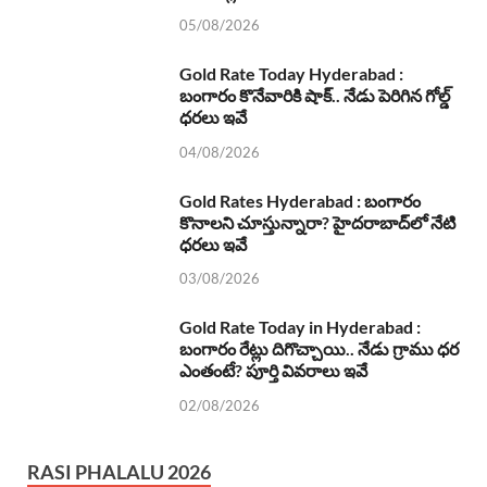
05/08/2026
Gold Rate Today Hyderabad :
బంగారం కొనేవారికి షాక్.. నేడు పెరిగిన గోల్డ్
ధరలు ఇవే
04/08/2026
Gold Rates Hyderabad : బంగారం
కొనాలని చూస్తున్నారా? హైదరాబాద్‌లో నేటి
ధరలు ఇవే
03/08/2026
Gold Rate Today in Hyderabad :
బంగారం రేట్లు దిగొచ్చాయి.. నేడు గ్రాము ధర
ఎంతంటే? పూర్తి వివరాలు ఇవే
02/08/2026
RASI PHALALU 2026