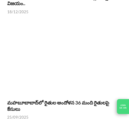
విజయం..
18/12/2025
మహబూబాబాద్‌లో రైతుల ఆందోళన 36 మంది రైతులపై
JOIN
కేసులు
US ON
25/09/2025