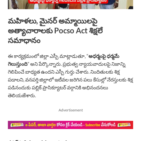
మహిళలు, మైనర్ అమ్మాయిలపై
అత్యాచారాలకు Pocso Act శిక్షలే
సమాధానం
ఈ కార్యక్రమంలో జిల్లా ఎస్పీ మాట్లాడుతూ, “
అధర్మంపై ధర్మమే
గెలుస్తుంది
” అని పేర్కొన్నారు. ప్రభుత్వ న్యాయవాదులపై నిజాన్ని
గెలిపించే బాధ్యత ఉందని ఎస్పీ గుర్తు చేశారు. నిందితులకు శిక్ష
పడాలని, వనపర్తి జిల్లాలో ఇటీవల జరిగిన పలు కేసుల్లో నేరస్తులకు శిక్ష
పడినందుకు పబ్లిక్ ప్రాసిక్యూటర్ వర్గానికి అభినందనలు
తెలియజేశారు.
Advertisement