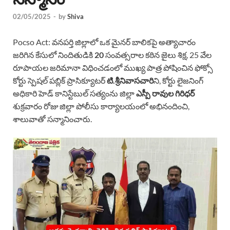
02/05/2025
-
by
Shiva
Pocso Act: వనపర్తి జిల్లాలో ఒక మైనర్ బాలికపై అత్యాచారం
జరిగిన కేసులో నిందితుడికి
20
సంవత్సరాల కఠిన జైలు శిక్ష, 25 వేల
రూపాయల జరిమానా విధించడంలో ముఖ్య పాత్ర పోషించిన ఫోక్సో
కోర్టు స్పెషల్ పబ్లిక్ ప్రాసిక్యూటర్
టి.శ్రీనివాసచారి
ని, కోర్టు లైజనింగ్
అధికారి హెడ్ కానిస్టేబుల్ సత్యంను జిల్లా
ఎస్పీ రావుల గిరిధర్
శుక్రవారం రోజు జిల్లా పోలీసు కార్యాలయంలో అభినందించి,
శాలువాతో సన్మానించారు.