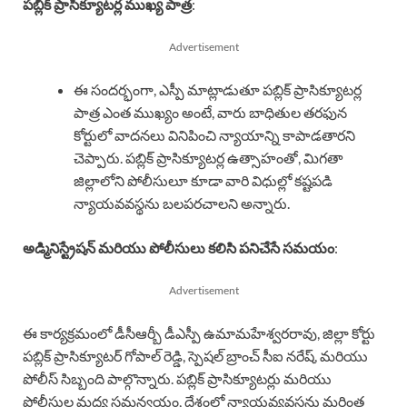
పబ్లిక్ ప్రాసిక్యూటర్ల ముఖ్య పాత్ర
:
Advertisement
ఈ సందర్భంగా, ఎస్పీ మాట్లాడుతూ పబ్లిక్ ప్రాసిక్యూటర్ల
పాత్ర ఎంత ముఖ్యం అంటే, వారు బాధితుల తరఫున
కోర్టులో వాదనలు వినిపించి న్యాయాన్ని కాపాడతారని
చెప్పారు. పబ్లిక్ ప్రాసిక్యూటర్ల ఉత్సాహంతో, మిగతా
జిల్లాలోని పోలీసులూ కూడా వారి విధుల్లో కష్టపడి
న్యాయవవస్థను బలపరచాలని అన్నారు.
అడ్మినిస్ట్రేషన్ మరియు పోలీసులు కలిసి పనిచేసే సమయం
:
Advertisement
ఈ కార్యక్రమంలో డీసీఆర్బీ డీఎస్పీ ఉమామహేశ్వరరావు, జిల్లా కోర్టు
పబ్లిక్ ప్రాసిక్యూటర్ గోపాల్ రెడ్డి, స్పెషల్ బ్రాంచ్ సీఐ నరేష్, మరియు
పోలీస్ సిబ్బంది పాల్గొన్నారు. పబ్లిక్ ప్రాసిక్యూటర్లు మరియు
పోలీసుల మధ్య సమన్వయం, దేశంలో న్యాయవ్యవస్థను మరింత