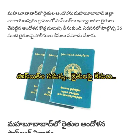
మహబూబాబాద్‌లో రైతుల ఆందోళన: మహబూబాబాద్ జిల్లా
నారాయణపురం గ్రామంలో పాస్‌బుక్‌లు ఇవ్వాలంటూ రైతులు
చేపట్టిన ఆందోళన కొత్త మలుపు తీసుకుంది. నిరసనలో పాల్గొన్న 36
మంది రైతులపై పోలీసులు కేసులు నమోదు చేశారు.
మహబూబాబాద్‌లో రైతుల ఆందోళన
పాస్‌బుక్ వివాదం