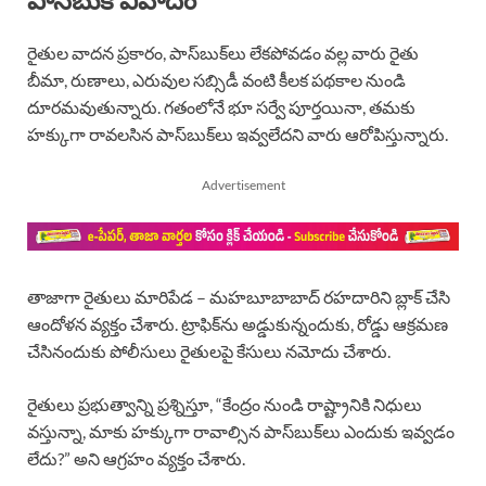
రైతుల వాదన ప్రకారం, పాస్‌బుక్‌లు లేకపోవడం వల్ల వారు రైతు
బీమా, రుణాలు, ఎరువుల సబ్సిడీ వంటి కీలక పథకాల నుండి
దూరమవుతున్నారు. గతంలోనే భూ సర్వే పూర్తయినా, తమకు
హక్కుగా రావలసిన పాస్‌బుక్‌లు ఇవ్వలేదని వారు ఆరోపిస్తున్నారు.
Advertisement
తాజాగా రైతులు మారిపేడ – మహబూబాబాద్ రహదారిని బ్లాక్ చేసి
ఆందోళన వ్యక్తం చేశారు. ట్రాఫిక్‌ను అడ్డుకున్నందుకు, రోడ్డు ఆక్రమణ
చేసినందుకు పోలీసులు రైతులపై కేసులు నమోదు చేశారు.
రైతులు ప్రభుత్వాన్ని ప్రశ్నిస్తూ, “కేంద్రం నుండి రాష్ట్రానికి నిధులు
వస్తున్నా, మాకు హక్కుగా రావాల్సిన పాస్‌బుక్‌లు ఎందుకు ఇవ్వడం
లేదు?” అని ఆగ్రహం వ్యక్తం చేశారు.