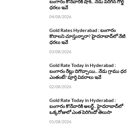
బంగారం కొనేవారికి షాక్.. నేడు పెరిగిన గోల్డ్
ధరలు ఇవే
04/08/2026
Gold Rates Hyderabad : బంగారం
కొనాలని చూస్తున్నారా? హైదరాబాద్‌లో నేటి
ధరలు ఇవే
03/08/2026
Gold Rate Today in Hyderabad :
బంగారం రేట్లు దిగొచ్చాయి.. నేడు గ్రాము ధర
ఎంతంటే? పూర్తి వివరాలు ఇవే
02/08/2026
Gold Rate Today in Hyderabad :
బంగారం కొనేవారికి అలర్ట్.. హైదరాబాద్‌లో
ఒక్కరోజులో ఎంత పెరిగిందో తెలుసా
01/08/2026