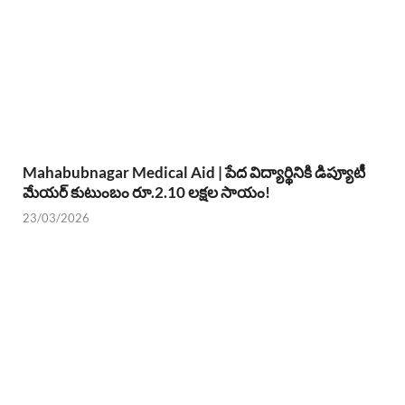
Mahabubnagar Medical Aid | పేద విద్యార్థినికి డిప్యూటీ
మేయర్ కుటుంబం రూ.2.10 లక్షల సాయం!
23/03/2026