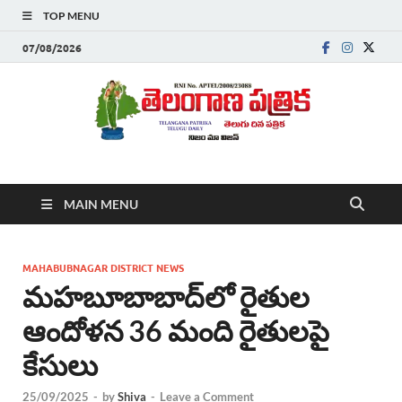
TOP MENU
07/08/2026
Telanganapatrika
Telangana News, Telugu News Today, Breaking News Telugu
MAIN MENU
,Latest Telangana News, Rajanna Sircilla News, Telangana
Breaking News, Telugu Newspaper Online, Today Telugu News,
Telangana Politics News, Hyderabad Breaking News , తాజా వార్తలు ,
తెలుగు వార్తలు , బ్రేకింగ్ న్యూస్ తెలుగులో , తెలంగాణ లో తాజా అప్‌డేట్స్ ,
MAHABUBNAGAR DISTRICT NEWS
తెలుగు న్యూస్ పేపర్
మహబూబాబాద్‌లో రైతుల
ఆందోళన 36 మంది రైతులపై
కేసులు
25/09/2025
-
by
Shiva
-
Leave a Comment