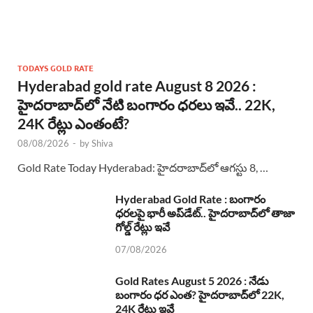
TODAYS GOLD RATE
Hyderabad gold rate August 8 2026 :
హైదరాబాద్‌లో నేటి బంగారం ధరలు ఇవే.. 22K,
24K రేట్లు ఎంతంటే?
08/08/2026
-
by
Shiva
Gold Rate Today Hyderabad: హైదరాబాద్‌లో ఆగస్టు 8, …
Hyderabad Gold Rate : బంగారం
ధరలపై భారీ అప్‌డేట్.. హైదరాబాద్‌లో తాజా
గోల్డ్ రేట్లు ఇవే
07/08/2026
Gold Rates August 5 2026 : నేడు
బంగారం ధర ఎంత? హైదరాబాద్‌లో 22K,
24K రేట్లు ఇవే