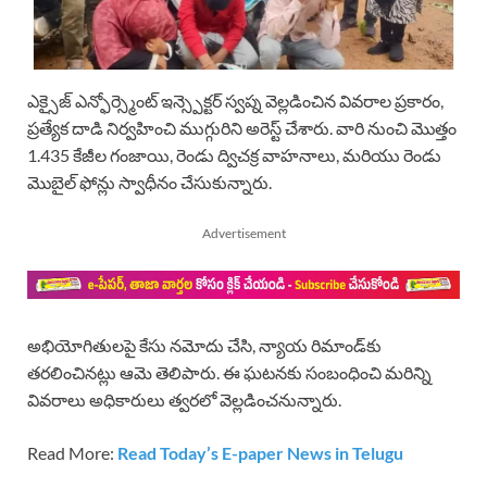
ఎక్సైజ్ ఎన్ఫోర్స్మెంట్ ఇన్స్పెక్టర్ స్వప్న వెల్లడించిన వివరాల ప్రకారం,
ప్రత్యేక దాడి నిర్వహించి ముగ్గురిని అరెస్ట్ చేశారు. వారి నుంచి మొత్తం
1.435 కేజీల గంజాయి, రెండు ద్విచక్ర వాహనాలు, మరియు రెండు
మొబైల్ ఫోన్లు స్వాధీనం చేసుకున్నారు.
Advertisement
అభియోగితులపై కేసు నమోదు చేసి, న్యాయ రిమాండ్‌కు
తరలించినట్లు ఆమె తెలిపారు. ఈ ఘటనకు సంబంధించి మరిన్ని
వివరాలు అధికారులు త్వరలో వెల్లడించనున్నారు.
Read More:
Read Today’s E-paper News in Telugu