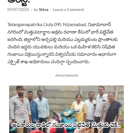
09/07/2025
-
by
Shiva
-
Leave a Comment
Telanganapatrika (July 09): Nizamabad, నిజామాబాద్
నగరంలో మత్తుపదార్థాల అక్రమ రవాణా కేసులో భారీ పట్టివేత
జరిగింది. జిల్లాలోని అర్సపల్లి మరియు ఎల్లమ్మకుంట ప్రాంతాలకు
చెందిన ఇద్దరు యువకులు మరియు ఒక మహిళ కలిసి నిషేధిత
గంజాయి విక్రయిస్తున్నారని విశ్వసనీయ సమాచారం ఆధారంగా
ఎక్సైజ్ శాఖ అధికారులు చురుగ్గా స్పందించారు.
Advertisement