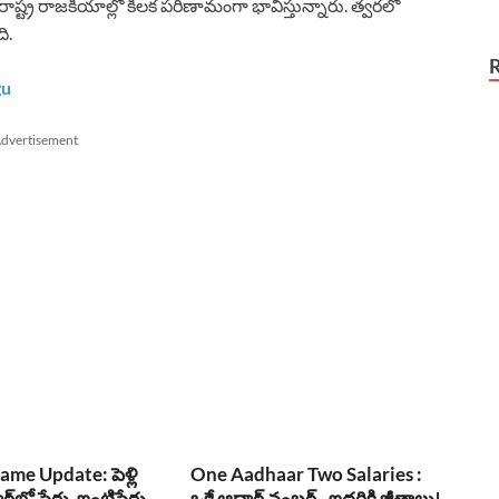
 రాష్ట్ర రాజకీయాల్లో కీలక పరిణామంగా భావిస్తున్నారు. త్వరలో
ి.
gu
dvertisement
me Update: పెళ్లి
One Aadhaar Two Salaries :
్‌లో పేరు, ఇంటిపేరు
ఒకే ఆధార్ నంబర్.. ఇద్దరికి జీతాలు!