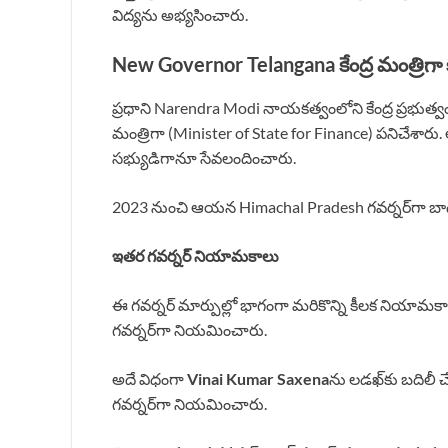
విద్యను అభ్యసించారు.
New Governor Telangana
కేంద్ర మంత్రి
ప్రధాని Narendra Modi నాయకత్వంలోని కేంద్ర ప్రభుత్వం
మంత్రిగా (Minister of State for Finance) పనిచేశారు.
సభ్యుడిగానూ సేవలందించారు.
2023 నుంచి ఆయన Himachal Pradesh గవర్నర్‌గా బాధ్య
ఇతర గవర్నర్ నియామకాలు
ఈ గవర్నర్ మార్పుల్లో భాగంగా మరికొన్ని కీలక నియామ
గవర్నర్‌గా నియమించారు.
అదే విధంగా
Vinai Kumar Saxena
ను లడఖ్‌కు బదిలీ
గవర్నర్‌గా నియమించారు.