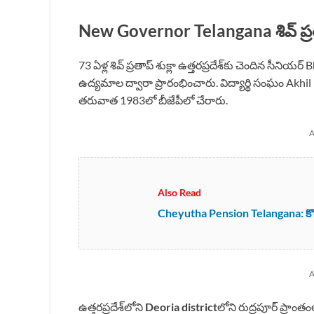
New Governor Telangana శివ్ ప్రత
73 ఏళ్ల శివ్ ప్రతాప్ శుక్లా ఉత్తరప్రదేశ్‌కు చెందిన సీని
ఉద్యమాల ద్వారా ప్రారంభించారు. విద్యార్థి సంఘం Akh
తరువాత 1983లో బీజేపీలో చేరారు.
A
Also Read
Cheyutha Pension Telangana: కొత్త ప
A
ఉత్తరప్రదేశ్‌లోని
Deoria district
లోని రుద్రపూర్ ప్రాం