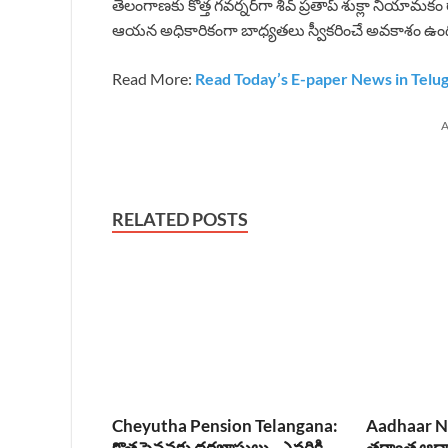
తెలంగాణకు కొత్త గవర్నర్‌గా శివ్ ప్రతాప్ శుక్లా నియామకం
ఆయన అధికారికంగా బాధ్యతలు స్వీకరించే అవకాశం ఉంద
Read More:
Read Today’s E-paper News in Telu
A
RELATED POSTS
Cheyutha Pension Telangana:
Aadhaar Na
కొత్త పెన్షన్లకు దరఖాస్తులు.. ఎవరికి
తర్వాత ఆధార