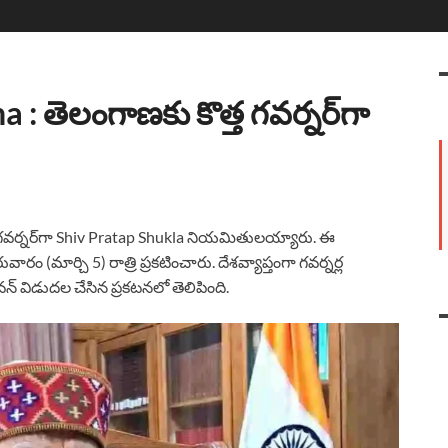
 తెలంగాణకు కొత్త గవర్నర్‌గా
త గవర్నర్‌గా Shiv Pratap Shukla నియమితులయ్యారు. ఈ
ువారం (మార్చి 5) రాత్రి ప్రకటించారు. దేశవ్యాప్తంగా గవర్నర్ల
భవన్ విడుదల చేసిన ప్రకటనలో తెలిపింది.