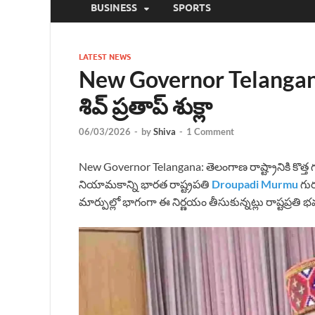
BUSINESS
SPORTS
LATEST NEWS
New Governor Telangana :
శివ్ ప్రతాప్ శుక్లా
06/03/2026
-
by
Shiva
-
1 Comment
New Governor Telangana: తెలంగాణ రాష్ట్రానికి కొత్
నియామకాన్ని భారత రాష్ట్రపతి
Droupadi Murmu
గుర
మార్పుల్లో భాగంగా ఈ నిర్ణయం తీసుకున్నట్లు రాష్టప్రతి 