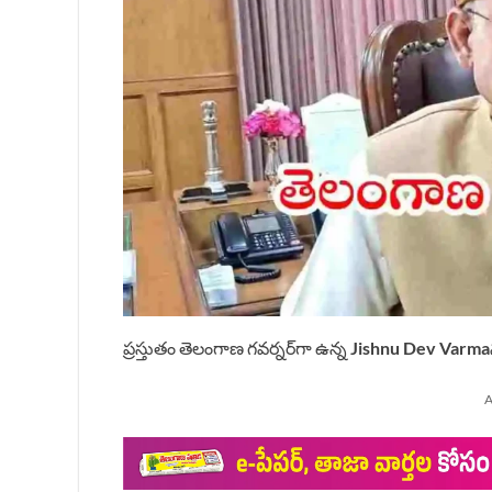
ప్రస్తుతం తెలంగాణ గవర్నర్‌గా ఉన్న
Jishnu Dev Varma
A