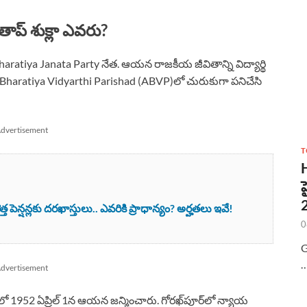
ాప్ శుక్లా ఎవరు?
యర్ Bharatiya Janata Party నేత. ఆయన రాజకీయ జీవితాన్ని విద్యార్థి
il Bharatiya Vidyarthi Parishad (ABVP)లో చురుకుగా పనిచేసి
dvertisement
T
ెన్షన్లకు దరఖాస్తులు.. ఎవరికి ప్రాధాన్యం? అర్హతలు ఇవే!
0
G
dvertisement
తంలో 1952 ఏప్రిల్ 1న ఆయన జన్మించారు. గోరఖ్‌పూర్‌లో న్యాయ