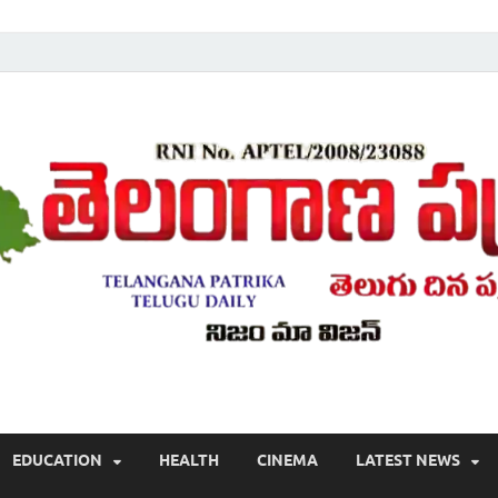
Telugu ,Latest Telangana News, Rajanna Sircilla News, Telangana Break
EDUCATION
HEALTH
CINEMA
LATEST NEWS
వార్తలు , తెలుగు వార్తలు , బ్రేకింగ్ న్యూస్ తెలుగులో , తెలంగాణ లో తాజా అప్‌డేట్