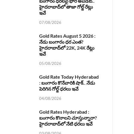
బంగారం ధరలపై భారీ అప్‌డేట్..
హైదరాబాద్‌లో తాజా గోల్డ్ రేట్లు
ఇవే
07/08/2026
Gold Rates August 5 2026 :
నేడు బంగారం ధర ఎంత?
హైదరాబాద్‌లో 22K, 24K రేట్లు
ఇవే
05/08/2026
Gold Rate Today Hyderabad
: బంగారం కొనేవారికి షాక్.. నేడు
పెరిగిన గోల్డ్ ధరలు ఇవే
04/08/2026
Gold Rates Hyderabad :
బంగారం కొనాలని చూస్తున్నారా?
హైదరాబాద్‌లో నేటి ధరలు ఇవే
03/08/2026