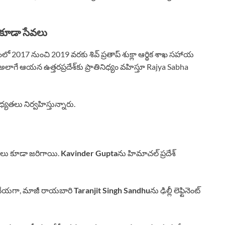
గా కూడా సేవలు
లో 2017 నుంచి 2019 వరకు శివ్ ప్రతాప్ శుక్లా ఆర్థిక శాఖ సహాయ
 అలాగే ఆయన ఉత్తరప్రదేశ్‌కు ప్రాతినిధ్యం వహిస్తూ Rajya Sabha
తలు నిర్వహిస్తున్నారు.
కాలు కూడా జరిగాయి.
Kavinder Gupta
ను హిమాచల్ ప్రదేశ్
 చేయగా, మాజీ రాయబారి
Taranjit Singh Sandhu
ను ఢిల్లీ లెఫ్టినెంట్