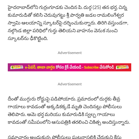
హైదరాబాద్‌లోని గుర్రంగూడకు చెందిన పి. దుర్గ (25) తన భర్త, చిన్న
కుమారుడితో కలిసి చెరువుగట్టు శ్రీ పార్వతి జడల రామలింగేశ్వర
స్వామి ఆలయాన్ని స్కూటర్‌పై దర్శించుకున్నారు. తిరిగి వస్తుండగా,
నల్గొండ జిల్లా పరిధిలో గుర్తు తెలియని వాహనం వెనుక నుంచి
స్కూటర్‌ను ఢీకొట్టింది.
Advertisement
Advertisement
దీంతో ముగ్గురు రోడ్డుపై పడిపోయారు. ప్రమాదంలో దుర్గకు తీవ్ర
గాయాలు కావడంతో అక్కడికక్కడే మృతి చెందినట్లు పోలీసులు
తెలిపారు. ఆమె భర్త మరియు కుమారుడికి స్వల్ప గాయాలు
కావడంతో సమీపంలోని ఆసుపత్రికి తరలించి చికిత్స అందిస్తున్నారు.
సమాచారం అందుకున్న పోలీసులు ఘటనాస్థలికి చేరుకుని కేసు