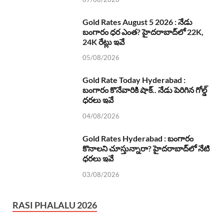
Gold Rates August 5 2026 : నేడు
బంగారం ధర ఎంత? హైదరాబాద్‌లో 22K,
24K రేట్లు ఇవే
05/08/2026
Gold Rate Today Hyderabad :
బంగారం కొనేవారికి షాక్.. నేడు పెరిగిన గోల్డ్
ధరలు ఇవే
04/08/2026
Gold Rates Hyderabad : బంగారం
కొనాలని చూస్తున్నారా? హైదరాబాద్‌లో నేటి
ధరలు ఇవే
03/08/2026
RASI PHALALU 2026