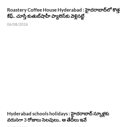
Roastery Coffee House Hyderabad : హైదరాబాద్‌లో కొత్త
కేఫ్.. చూస్తే కుతుబ్‌షాహీ ప్యాలెస్‌కు వెళ్లినట్టే
06/08/2026
Hyderabad schools holidays : హైదరాబాద్ స్కూళ్లకు
వరుసగా 3 రోజులు సెలవులు.. ఆ తేదీలు ఇవే