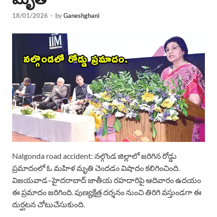
18/01/2026
-
by
Ganeshghani
Nalgonda road accident: నల్గొండ జిల్లాలో జరిగిన రోడ్డు
ప్రమాదంలో ఓ మహిళ మృతి చెందడం విషాదం కలిగించింది.
విజయవాడ–హైదరాబాద్ జాతీయ రహదారిపై ఆదివారం ఉదయం
ఈ ప్రమాదం జరిగింది. పుణ్యక్షేత్ర దర్శనం నుంచి తిరిగి వస్తుండగా ఈ
దుర్ఘటన చోటుచేసుకుంది.