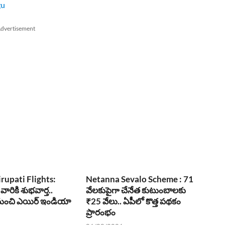
gu
dvertisement
irupati Flights:
Netanna Sevalo Scheme : 71
 వారికి శుభవార్త..
వేలకుపైగా చేనేత కుటుంబాలకు
1 నుంచి ఎయిర్ ఇండియా
₹25 వేలు.. ఏపీలో కొత్త పథకం
ప్రారంభం