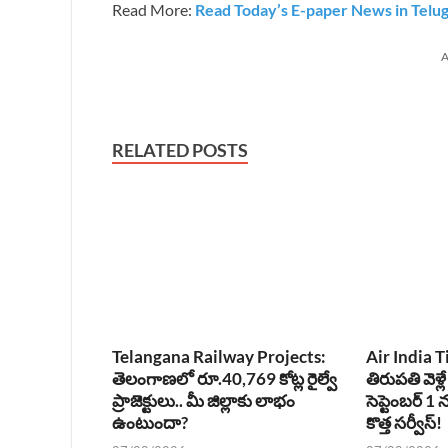
Read More:
Read Today’s E-paper News in Telu
A
RELATED POSTS
Telangana Railway Projects:
Air India T
తెలంగాణలో రూ.40,769 కోట్ల రైల్వే
తిరుపతి వెళ్లే
ప్రాజెక్టులు.. మీ జిల్లాకు లాభం
సెప్టెంబర్ 
ఉంటుందా?
కొత్త సర్వీస్!