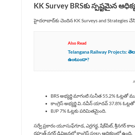
KK Survey BRSకు స్పష్టమైన ఆధిక్
హైదరాబాద్‌కు చెందిన KK Surveys and Strategies చేసిన
Also Read
Telangana Railway Projects: తెలంగాణ
ఉంటుందా?
A
BRS అభ్యర్థి మాగంటి సునీత 55.2% ఓట్లతో 
కాంగ్రెస్ అభ్యర్థి వి. నవీన్ యాదవ్ 37.8% ఓట్లత
BJP 7% ఓట్లకు పరిమితమైంది.
సర్వే ప్రకారం యూసుఫ్‌గూడ, ఎర్రగడ్డ, షేక్‌పేట్, శ్రీనగర్
రహ్మత్ నగర్ డివిజన్లలో కాంగ్రెస్ స్వల్ప ఆధిక్యంలో ఉంది.