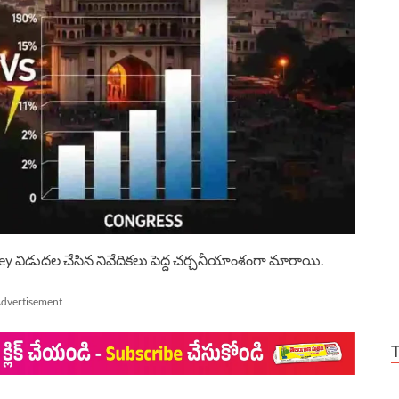
 విడుదల చేసిన నివేదికలు పెద్ద చర్చనీయాంశంగా మారాయి.
dvertisement