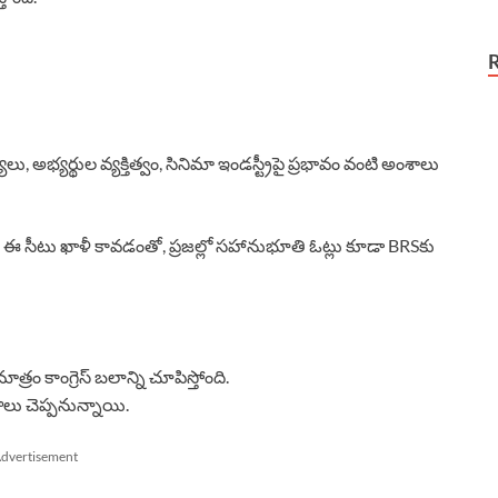
యలు, అభ్యర్థుల వ్యక్తిత్వం, సినిమా ఇండస్ట్రీపై ప్రభావం వంటి అంశాలు
ఈ సీటు ఖాళీ కావడంతో, ప్రజల్లో సహానుభూతి ఓట్లు కూడా BRSకు
రం కాంగ్రెస్ బలాన్ని చూపిస్తోంది.
ు చెప్పనున్నాయి.
dvertisement