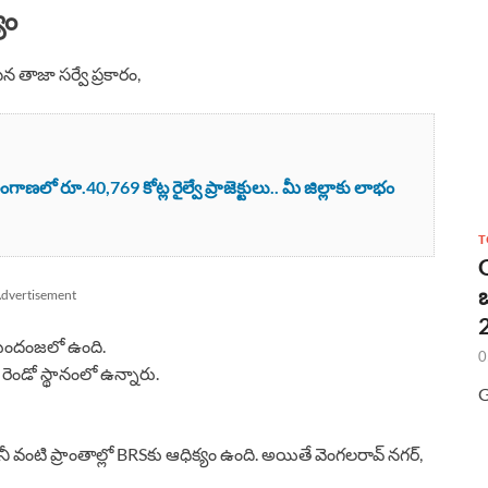
యం
 తాజా సర్వే ప్రకారం,
లో రూ.40,769 కోట్ల రైల్వే ప్రాజెక్టులు.. మీ జిల్లాకు లాభం
T
dvertisement
2
ముందంజలో ఉంది.
0
ో రెండో స్థానంలో ఉన్నారు.
G
 కాలనీ వంటి ప్రాంతాల్లో BRSకు ఆధిక్యం ఉంది. అయితే వెంగలరావ్ నగర్,