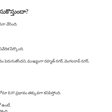
సుకొస్తుందా?
నా వేసింది.
దిక పేర్కొంది.
రభావం పెరుగుతోందని, ముఖ్యంగా రహ్మత్ నగర్, వెంగలరావ్ నగర్,
లోనూ BJP ప్రభావం తక్కువగా కనిపిస్తోంది.
 ఉంటే,
తోంది.