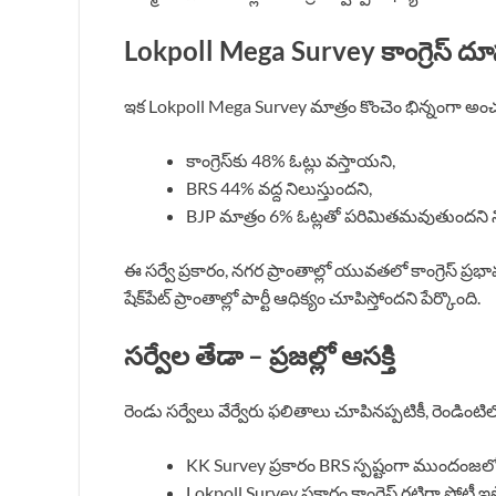
Lokpoll Mega Survey కాంగ్రెస్ దూ
ఇక Lokpoll Mega Survey మాత్రం కొంచెం భిన్నంగా అంచ
కాంగ్రెస్‌కు 48% ఓట్లు వస్తాయని,
BRS 44% వద్ద నిలుస్తుందని,
BJP మాత్రం 6% ఓట్లతో పరిమితమవుతుందని నివే
ఈ సర్వే ప్రకారం, నగర ప్రాంతాల్లో యువతలో కాంగ్రెస్ ప్
షేక్‌పేట్ ప్రాంతాల్లో పార్టీ ఆధిక్యం చూపిస్తోందని పేర్కొంది.
సర్వేల తేడా – ప్రజల్లో ఆసక్తి
రెండు సర్వేలు వేర్వేరు ఫలితాలు చూపినప్పటికీ, రెండింటి
KK Survey ప్రకారం BRS స్పష్టంగా ముందంజలో
Lokpoll Survey ప్రకారం కాంగ్రెస్ గట్టిగా పోటీ ఇస్