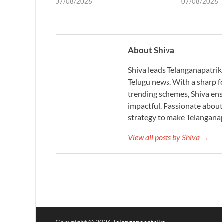
07/08/2026
07/08/2026
About Shiva
Shiva leads Telanganapatrik
Telugu news. With a sharp f
trending schemes, Shiva ensu
impactful. Passionate about 
strategy to make Telanganap
View all posts by Shiva →
Copyright © 2026
Telanganapatrika
.