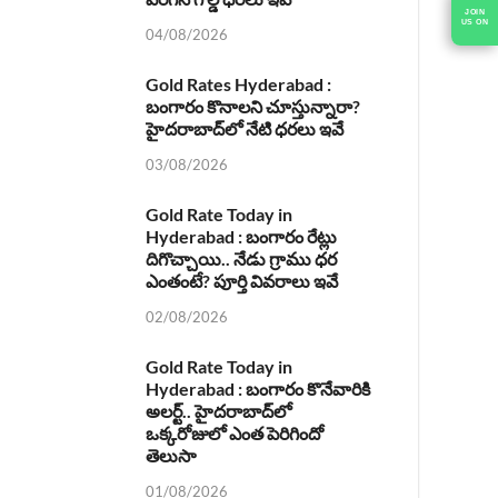
04/08/2026
Gold Rates Hyderabad :
బంగారం కొనాలని చూస్తున్నారా?
హైదరాబాద్‌లో నేటి ధరలు ఇవే
03/08/2026
Gold Rate Today in
Hyderabad : బంగారం రేట్లు
దిగొచ్చాయి.. నేడు గ్రాము ధర
ఎంతంటే? పూర్తి వివరాలు ఇవే
02/08/2026
Gold Rate Today in
Hyderabad : బంగారం కొనేవారికి
అలర్ట్.. హైదరాబాద్‌లో
ఒక్కరోజులో ఎంత పెరిగిందో
తెలుసా
01/08/2026