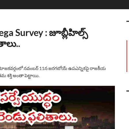
a Survey : జూబ్లీహిల్స్
తాలు..
 నియోజకవర్గంలో నవంబర్ 11న జరగబోయే ఉపఎన్నికపై రాజకీయ
 శక్తి అంతా పెట్టాయి.