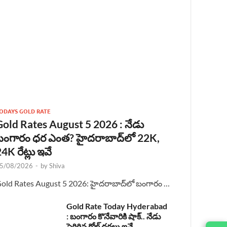
ODAYS GOLD RATE
Gold Rates August 5 2026 : నేడు
బంగారం ధర ఎంత? హైదరాబాద్‌లో 22K,
4K రేట్లు ఇవే
5/08/2026
-
by
Shiva
old Rates August 5 2026: హైదరాబాద్‌లో బంగారం …
Gold Rate Today Hyderabad
: బంగారం కొనేవారికి షాక్.. నేడు
పెరిగిన గోల్డ్ ధరలు ఇవే