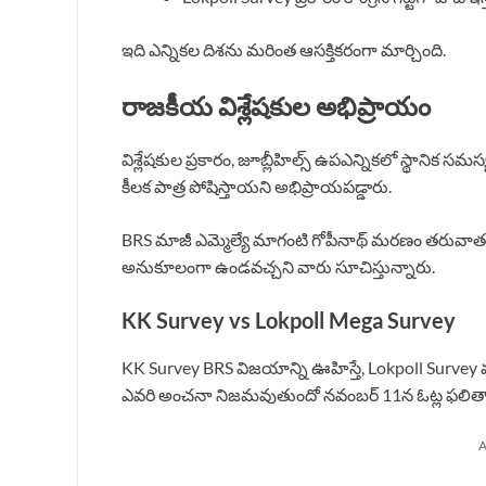
ఇది ఎన్నికల దిశను మరింత ఆసక్తికరంగా మార్చింది.
రాజకీయ విశ్లేషకుల అభిప్రాయం
విశ్లేషకుల ప్రకారం, జూబ్లీహిల్స్ ఉపఎన్నికలో స్థానిక సమస్
కీలక పాత్ర పోషిస్తాయని అభిప్రాయపడ్డారు.
BRS మాజీ ఎమ్మెల్యే మాగంటి గోపీనాథ్ మరణం తరువాత 
అనుకూలంగా ఉండవచ్చని వారు సూచిస్తున్నారు.
KK Survey vs Lokpoll Mega Survey
KK Survey BRS విజయాన్ని ఊహిస్తే, Lokpoll Survey మాత్
ఎవరి అంచనా నిజమవుతుందో నవంబర్ 11న ఓట్ల ఫలితాల
A