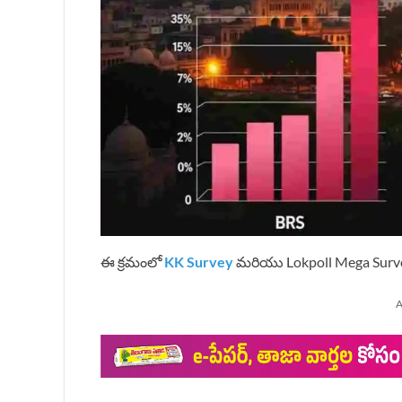
ఈ క్రమంలో
KK Survey
మరియు Lokpoll Mega Survey
A