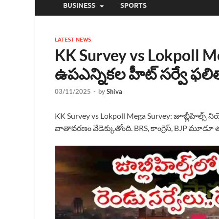
BUSINESS
SPORTS
LATEST NEWS
KK Survey vs Lokpoll Meg
ఉపఎన్నికల హీట్ సర్వే ఫలి
03/11/2025
-
by
Shiva
KK Survey vs Lokpoll Mega Survey: జూబ్లీహిల్స్
వాతావరణం వేడెక్కుతోంది. BRS, కాంగ్రెస్, BJP మూడూ తమ