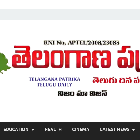
Telugu ,Latest Telangana News, Rajanna Sircilla News, Telangana Break
EDUCATION
HEALTH
CINEMA
LATEST NEWS
వార్తలు , తెలుగు వార్తలు , బ్రేకింగ్ న్యూస్ తెలుగులో , తెలంగాణ లో తాజా అప్‌డేట్