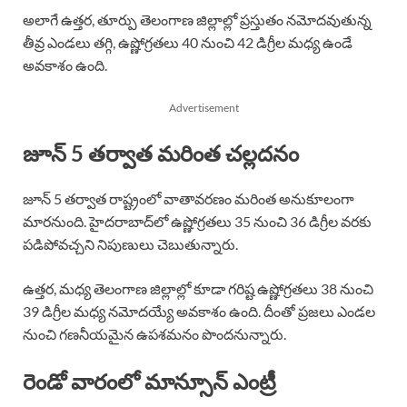
అలాగే ఉత్తర, తూర్పు తెలంగాణ జిల్లాల్లో ప్రస్తుతం నమోదవుతున్న
తీవ్ర ఎండలు తగ్గి, ఉష్ణోగ్రతలు 40 నుంచి 42 డిగ్రీల మధ్య ఉండే
అవకాశం ఉంది.
Advertisement
జూన్ 5 తర్వాత మరింత చల్లదనం
జూన్ 5 తర్వాత రాష్ట్రంలో వాతావరణం మరింత అనుకూలంగా
మారనుంది. హైదరాబాద్‌లో ఉష్ణోగ్రతలు 35 నుంచి 36 డిగ్రీల వరకు
పడిపోవచ్చని నిపుణులు చెబుతున్నారు.
ఉత్తర, మధ్య తెలంగాణ జిల్లాల్లో కూడా గరిష్ట ఉష్ణోగ్రతలు 38 నుంచి
39 డిగ్రీల మధ్య నమోదయ్యే అవకాశం ఉంది. దీంతో ప్రజలు ఎండల
నుంచి గణనీయమైన ఉపశమనం పొందనున్నారు.
రెండో వారంలో మాన్సూన్ ఎంట్రీ