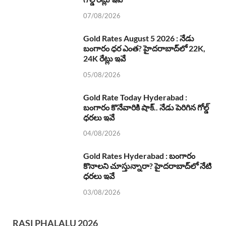
07/08/2026
Gold Rates August 5 2026 : నేడు
బంగారం ధర ఎంత? హైదరాబాద్‌లో 22K,
24K రేట్లు ఇవే
05/08/2026
Gold Rate Today Hyderabad :
బంగారం కొనేవారికి షాక్.. నేడు పెరిగిన గోల్డ్
ధరలు ఇవే
04/08/2026
Gold Rates Hyderabad : బంగారం
కొనాలని చూస్తున్నారా? హైదరాబాద్‌లో నేటి
ధరలు ఇవే
03/08/2026
RASI PHALALU 2026