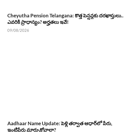
Cheyutha Pension Telangana: కొత్త పెన్షన్లకు దరఖాస్తులు..
ఎవరికి ప్రాధాన్యం? అర్హతలు ఇవే!
09/08/2026
Aadhaar Name Update: పెళ్లి తర్వాత ఆధార్‌లో పేరు,
ఇంటిపేరు మార్చుకోవాలా?