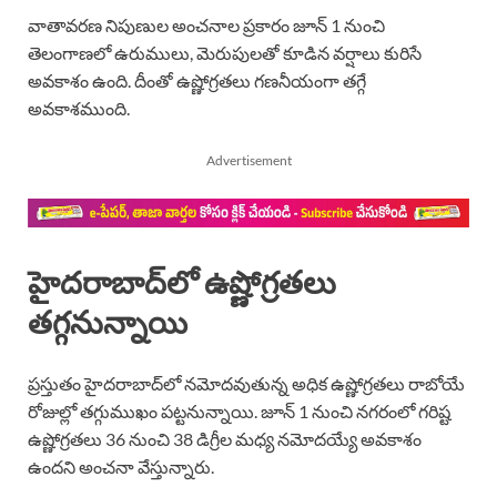
వాతావరణ నిపుణుల అంచనాల ప్రకారం జూన్ 1 నుంచి
తెలంగాణలో ఉరుములు, మెరుపులతో కూడిన వర్షాలు కురిసే
అవకాశం ఉంది. దీంతో ఉష్ణోగ్రతలు గణనీయంగా తగ్గే
అవకాశముంది.
Advertisement
హైదరాబాద్‌లో ఉష్ణోగ్రతలు
తగ్గనున్నాయి
ప్రస్తుతం హైదరాబాద్‌లో నమోదవుతున్న అధిక ఉష్ణోగ్రతలు రాబోయే
రోజుల్లో తగ్గుముఖం పట్టనున్నాయి. జూన్ 1 నుంచి నగరంలో గరిష్ట
ఉష్ణోగ్రతలు 36 నుంచి 38 డిగ్రీల మధ్య నమోదయ్యే అవకాశం
ఉందని అంచనా వేస్తున్నారు.