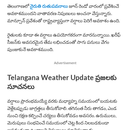
తెలంగాణలో
నైరుతి రుతుపవనాలు
జూన్ రెండో వారంలో ప్రవేశించే
అవకాశముందని వాతావరణ నిపుణులు అంచనా వేస్తున్నారు.
మాన్సూన్ ప్రవేశంతో రాష్ట్రవ్యాప్తంగా వర్షాలు పెరిగే అవకాశం ఉంది.
రైతులకు కూడా ఈ వర్షాలు ఉపయోగకరంగా మారనున్నాయి. ఖరీఫ్
సీజన్‌కు అవసరమైన తేమ లభించడంతో సాగు పనులు వేగం
పుంజుకునే అవకాశముంది.
Advertisement
Telangana Weather Update ప్రజలకు
సూచనలు
వర్షాలు ప్రారంభమయ్యే వరకు మధ్యాహ్న సమయంలో బయటకు
వెళ్లేటప్పుడు జాగ్రత్తలు తీసుకోవాలి. తగినంత నీరు తాగడం, ఎండ
నుంచి రక్షణ కల్పించే చర్యలు తీసుకోవడం అవసరం. ఉరుములు,
మెరుపులు సంభవించే సమయంలో చెట్ల కింద నిలబడకుండా
అప్రమత్తంగా ఉండాలని నిపుణులు సూచిస్తున్నారు.