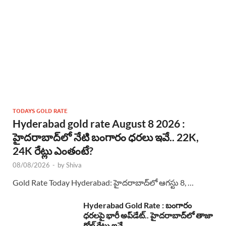
TODAYS GOLD RATE
Hyderabad gold rate August 8 2026 :
హైదరాబాద్‌లో నేటి బంగారం ధరలు ఇవే.. 22K,
24K రేట్లు ఎంతంటే?
08/08/2026
-
by
Shiva
Gold Rate Today Hyderabad: హైదరాబాద్‌లో ఆగస్టు 8, …
Hyderabad Gold Rate : బంగారం
ధరలపై భారీ అప్‌డేట్.. హైదరాబాద్‌లో తాజా
గోల్డ్ రేట్లు ఇవే