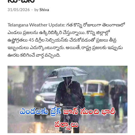
31/05/2026
-
by
Shiva
Telangana Weather Update: గత కొన్ని రోజులుగా తెలంగాణలో
ఎండలు ప్రజలను ఉక్కిరిబిక్కిరి చేస్తున్నాయి. కొన్ని జిల్లాల్లో
ఉష్ణోగ్రతలు 45 డిగ్రీల సెల్సియస్‌కు చేరుకోవడంతో ప్రజలు తీవ్ర
ఇబ్బందులు ఎదుర్కొంటున్నారు. అయితే, రాష్ట్ర ప్రజలకు ఇప్పుడు
ఊరట కలిగించే వార్త వచ్చింది.