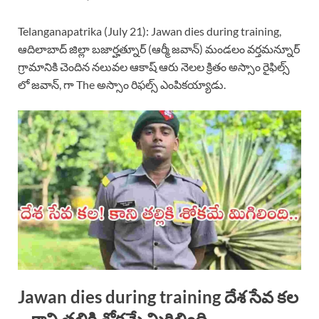
Telanganapatrika (July 21): Jawan dies during training,
ఆదిలాబాద్ జిల్లా బజార్హత్నూర్ (ఆర్మీ జవాన్) మండలం వర్తమన్నూర్
గ్రామానికి చెందిన నలువల ఆకాష్ ఆరు నెలల క్రితం అస్సాం రైఫిల్స్
లో జవాన్, గా The అస్సాం రిఫల్స్ ఎంపికయ్యాడు.
Jawan dies during training దేశ సేవ కల
– కాని తల్లికి శోకమే మిగిలింది.