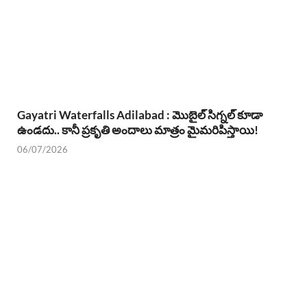
Gayatri Waterfalls Adilabad : మొబైల్ సిగ్నల్ కూడా
ఉండదు.. కానీ ప్రకృతి అందాలు మాత్రం మైమరిపిస్తాయి!
06/07/2026