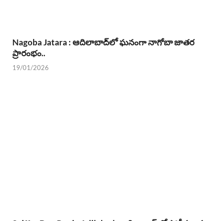
Nagoba Jatara : ఆదిలాబాద్‌లో ఘనంగా నాగోబా జాతర
ప్రారంభం..
19/01/2026