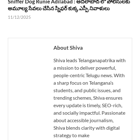
Sniffer Dog Runie Adilabad : ఆదిలాబాద్ లో పోలీసులకు
అమూల్య సేవలు చేసిన స్నిఫర్ కుక్క ఎస్పీ నివాళులు
11/12/2025
About Shiva
Shiva leads Telanganapatrika with
a mission to deliver powerful,
people-centric Telugu news. With
a sharp focus on Telangana’s
students, and public issues, and
trending schemes, Shiva ensures
every update is timely, SEO-rich,
and socially impactful. Passionate
about accessible journalism,
Shiva blends clarity with digital
strategy to make