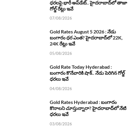
ధరలపై భారీ అప్‌డేట్.. హైదరాబాద్‌లో తాజా
గోల్డ్ రేట్లు ఇవే
07/08/2026
Gold Rates August 5 2026 : నేడు
బంగారం ధర ఎంత? హైదరాబాద్‌లో 22K,
24K రేట్లు ఇవే
05/08/2026
Gold Rate Today Hyderabad :
బంగారం కొనేవారికి షాక్.. నేడు పెరిగిన గోల్డ్
ధరలు ఇవే
04/08/2026
Gold Rates Hyderabad : బంగారం
కొనాలని చూస్తున్నారా? హైదరాబాద్‌లో నేటి
ధరలు ఇవే
03/08/2026