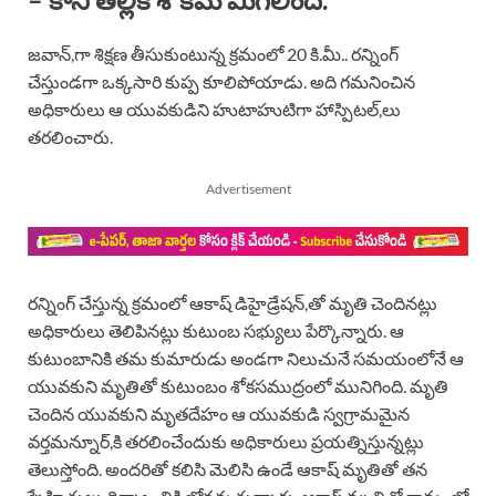
జవాన్,గా శిక్షణ తీసుకుంటున్న క్రమంలో 20 కి.మీ.. రన్నింగ్
చేస్తుండగా ఒక్కసారి కుప్ప కూలిపోయాడు. అది గమనించిన
అధికారులు ఆ యువకుడిని హుటాహుటిగా హాస్పిటల్,లు
తరలించారు.
Advertisement
రన్నింగ్ చేస్తున్న క్రమంలో ఆకాష్ డిహైడ్రేషన్,తో మృతి చెందినట్లు
అధికారులు తెలిపినట్లు కుటుంబ సభ్యులు పేర్కొన్నారు. ఆ
కుటుంబానికి తమ కుమారుడు అండగా నిలుచునే సమయంలోనే ఆ
యువకుని మృతితో కుటుంబం శోకసముద్రంలో మునిగింది. మృతి
చెందిన యువకుని మృతదేహం ఆ యువకుడి స్వగ్రామమైన
వర్తమన్నూర్,కి తరలించేందుకు అధికారులు ప్రయత్నిస్తున్నట్లు
తెలుస్తోంది. అందరితో కలిసి మెలిసి ఉండే ఆకాష్ మృతితో తన