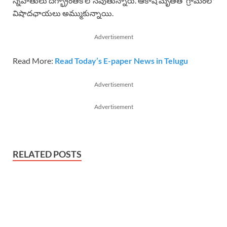
స్నేహితులు దిగ్భ్రాంతికి లోనవుతున్నారు. ఆకాష్ మృతితో గ్రామంలో
విషాదఛాయలు అమ్ముకున్నాయి.
Advertisement
Read More:
Read Today’s E-paper News in Telugu
Advertisement
Advertisement
RELATED POSTS