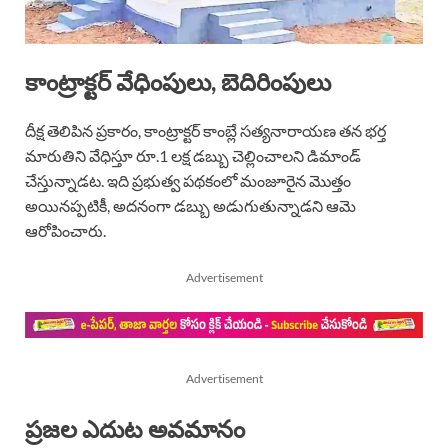
కాంట్రాక్టర్‌ వేధింపులు, బెదిరింపులు
దీక్ష తెలిపిన ప్రకారం, కాంట్రాక్టర్‌ కాంబ్లే సత్యనారాయణ తన భర్త
మారుతిని వేధిస్తూ రూ.1 లక్ష డబ్బు చెల్లించాలని డిమాండ్‌
చేస్తున్నాడట. ఇది ప్రభుత్వ పథకంలో మంజూరైన మొత్తం
అయినప్పటికీ, అదనంగా డబ్బు అడుగుతున్నాడని ఆమె
ఆరోపించారు.
Advertisement
Advertisement
ప్రజల ఎదుట అవమానం