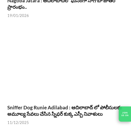
Nagoba Jatara : ఆదిలాబాద్‌లో ఘనంగా నాగోబా జాతర
ప్రారంభం..
19/01/2026
Sniffer Dog Runie Adilabad : ఆదిలాబాద్ లో పోలీసులకు
అమూల్య సేవలు చేసిన స్నిఫర్ కుక్క ఎస్పీ నివాళులు
JOIN
US ON
11/12/2025