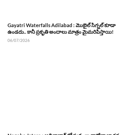
Gayatri Waterfalls Adilabad : మొబైల్ సిగ్నల్ కూడా
ఉండదు.. కానీ ప్రకృతి అందాలు మాత్రం మైమరిపిస్తాయి!
06/07/2026