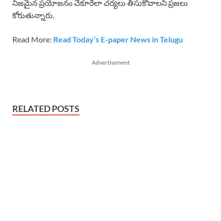
నిజమైన ప్రయోజనం చేకూరేలా చర్యలు తీసుకోవాలని ప్రజలు
కోరుతున్నారు.
Read More:
Read Today’s E-paper News in Telugu
Advertisement
RELATED POSTS