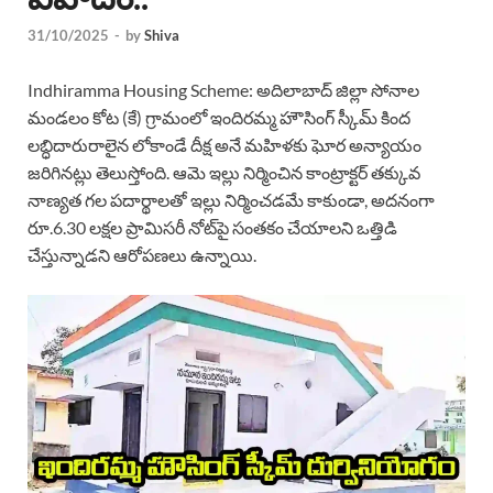
31/10/2025
-
by
Shiva
Indhiramma Housing Scheme: అదిలాబాద్ జిల్లా సోనాల
మండలం కోట (కే) గ్రామంలో ఇందిరమ్మ హౌసింగ్‌ స్కీమ్‌ కింద
లబ్ధిదారురాలైన లోకాండే దీక్ష అనే మహిళకు ఘోర అన్యాయం
జరిగినట్లు తెలుస్తోంది. ఆమె ఇల్లు నిర్మించిన కాంట్రాక్టర్‌ తక్కువ
నాణ్యత గల పదార్థాలతో ఇల్లు నిర్మించడమే కాకుండా, అదనంగా
రూ.6.30 లక్షల ప్రామిసరీ నోట్‌పై సంతకం చేయాలని ఒత్తిడి
చేస్తున్నాడని ఆరోపణలు ఉన్నాయి.