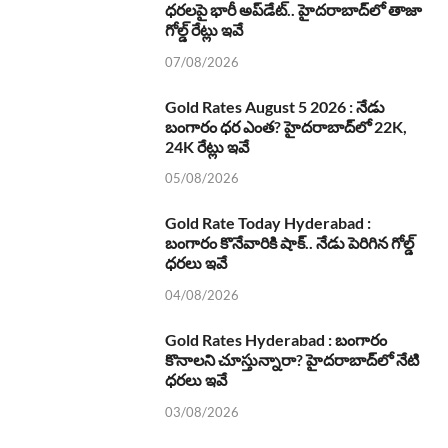
ధరలపై భారీ అప్‌డేట్.. హైదరాబాద్‌లో తాజా
గోల్డ్ రేట్లు ఇవే
07/08/2026
Gold Rates August 5 2026 : నేడు
బంగారం ధర ఎంత? హైదరాబాద్‌లో 22K,
24K రేట్లు ఇవే
05/08/2026
Gold Rate Today Hyderabad :
బంగారం కొనేవారికి షాక్.. నేడు పెరిగిన గోల్డ్
ధరలు ఇవే
04/08/2026
Gold Rates Hyderabad : బంగారం
కొనాలని చూస్తున్నారా? హైదరాబాద్‌లో నేటి
ధరలు ఇవే
03/08/2026