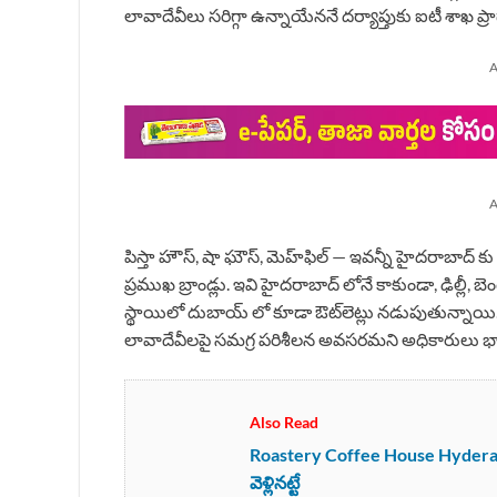
లావాదేవీలు సరిగ్గా ఉన్నాయేననే దర్యాప్తుకు ఐటీ శాఖ ప్రా
A
A
పిస్తా హౌస్, షా ఘౌస్, మెహ్‌ఫిల్ — ఇవన్నీ హైదరాబాద్ కు
ప్రముఖ బ్రాండ్లు. ఇవి హైదరాబాద్ లోనే కాకుండా, ఢిల్లీ, 
స్థాయిలో దుబాయ్ లో కూడా ఔట్‌లెట్లు నడుపుతున్నాయి. ప్
లావాదేవీలపై సమగ్ర పరిశీలన అవసరమని అధికారులు భావి
Also Read
Roastery Coffee House Hyderabad : 
వెళ్లినట్టే