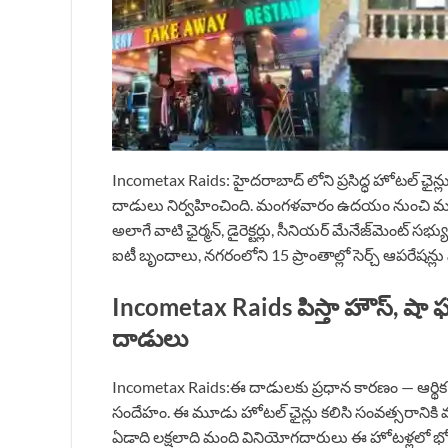
Incometax Raids: హైదరాబాద్ లోని ప్రసిద్ధ హోటల్ ఛైన్లు 
దాడులు నిర్వహించింది. మంగళవారం ఉదయం నుంచి మధ్యా
అలాగే వాటి ఛైర్మన్, డైరెక్టర్లు, సీనియర్ మేనేజ్‌మెంట
ఐటీ బృందాలు, నగరంలోని 15 ప్రాంతాల్లో సెర్చ్ ఆపరేషన్ల
Incometax Raids పిస్తా హౌస్, షా ఘౌస
దాడులు
Incometax Raids:ఈ దాడులకు ప్రధాన కారణం — ఆర్థిక
సందేహం. ఈ మూడు హోటల్ ఛైన్లు కలిసి సంవత్సరానికి వం
ఏడాది లక్షలాది మంది వినియోగదారులు ఈ హోటళ్లలో భోజ