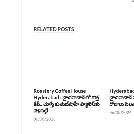
A
RELATED POSTS
Roastery Coffee House
Hyderabad 
Hyderabad : హైదరాబాద్‌లో కొత్త
హైదరాబాద్ స
కేఫ్.. చూస్తే కుతుబ్‌షాహీ ప్యాలెస్‌కు
రోజులు సెలవ
వెళ్లినట్టే
06/08/2026
06/08/2026