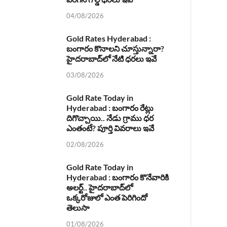
04/08/2026
Gold Rates Hyderabad :
బంగారం కొనాలని చూస్తున్నారా?
హైదరాబాద్‌లో నేటి ధరలు ఇవే
03/08/2026
Gold Rate Today in
Hyderabad : బంగారం రేట్లు
దిగొచ్చాయి.. నేడు గ్రాము ధర
ఎంతంటే? పూర్తి వివరాలు ఇవే
02/08/2026
Gold Rate Today in
Hyderabad : బంగారం కొనేవారికి
అలర్ట్.. హైదరాబాద్‌లో
ఒక్కరోజులో ఎంత పెరిగిందో
తెలుసా
01/08/2026