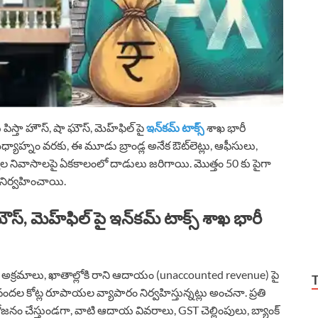
పిస్తా హౌస్, షా ఘౌస్, మెహ్‌ఫిల్ పై
ఇన్‌కమ్ టాక్స్
శాఖ భారీ
హ్నం వరకు, ఈ మూడు బ్రాండ్ల అనేక ఔట్‌లెట్లు, ఆఫీసులు,
్ సభ్యుల నివాసాలపై ఏకకాలంలో దాడులు జరిగాయి. మొత్తం 50 కు పైగా
ు నిర్వహించాయి.
్, మెహ్‌ఫిల్ పై ఇన్‌కమ్ టాక్స్ శాఖ భారీ
 అక్రమాలు, ఖాతాల్లోకి రాని ఆదాయం (unaccounted revenue) పై
దల కోట్ల రూపాయల వ్యాపారం నిర్వహిస్తున్నట్లు అంచనా. ప్రతి
నం చేస్తుండగా, వాటి ఆదాయ వివరాలు, GST చెల్లింపులు, బ్యాంక్