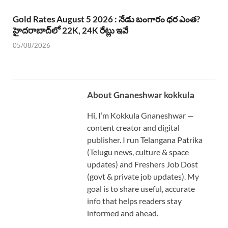
Gold Rates August 5 2026 : నేడు బంగారం ధర ఎంత?
హైదరాబాద్‌లో 22K, 24K రేట్లు ఇవే
05/08/2026
About Gnaneshwar kokkula
Hi, I’m Kokkula Gnaneshwar —
content creator and digital
publisher. I run Telangana Patrika
(Telugu news, culture & space
updates) and Freshers Job Dost
(govt & private job updates). My
goal is to share useful, accurate
info that helps readers stay
informed and ahead.