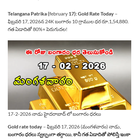
Telangana Patrika (
february
17):
Gold Rate Today
–
ఫిబ్రవరి 17, 2026న 24K బంగారం 10 గ్రాముల ధర రూ.1,54,880.
గత ఏడాదితో 80%+ పెరుగుదల!
17-2-2026 నాడు హైదరాబాద్ లో బంగారం ధరలు
Gold rate today
– ఫిబ్రవరి 17, 2026 (మంగళవారం) నాడు,
బంగారం ధరలు స్వల్పంగా తగ్గాయి
,
కానీ గత ఏడాదితో పోలిస్తే ఇంకా