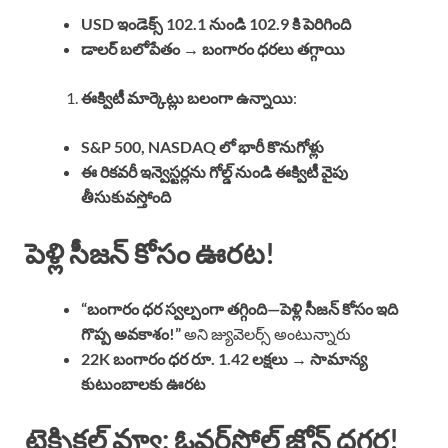
USD ఇండెక్స్ 102.1 నుండి 102.9 కి పెరిగింది
డాలర్ బలోపేతం → బంగారం ధరలు తగ్గాయి
ఈక్విటీ మార్కెట్లు బలంగా ఉన్నాయి
:
S&P 500, NASDAQ లో భారీ కొనుగోళ్లు
ఈ రికవరీ ఇన్వెస్టర్లను గోల్డ్ నుండి ఈక్విటీ వైపు
తీసుకువస్తోంది
పెళ్లి సీజన్ కోసం ఊరట!
“బంగారం ధర స్వల్పంగా తగ్గింది—పెళ్లి సీజన్ కోసం ఇది
గొప్ప అవకాశం!”
అని జ్యువెలర్స్ అంటున్నారు
22K బంగారం ధర రూ. 1.42 లక్షలు → సామాన్య
కుటుంబాలకు ఊరట
టెక్నికల్ వ్యూ: ఓవర్‌సోల్డ్ జోన్ దగ్గర!