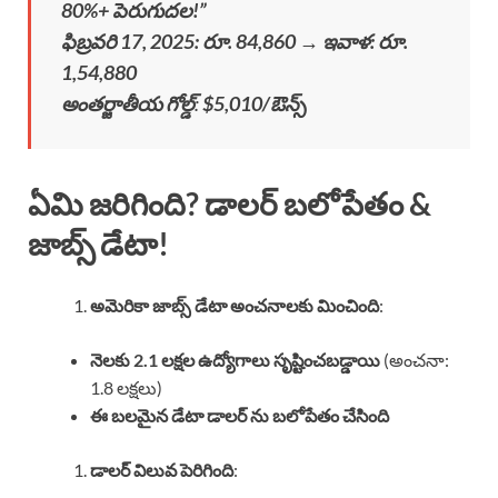
80%+ పెరుగుదల!”
ఫిబ్రవరి 17, 2025: రూ. 84,860 → ఇవాళ: రూ.
1,54,880
అంతర్జాతీయ గోల్డ్
:
$5,010/ఔన్స్
ఏమి జరిగింది? డాలర్ బలోపేతం &
జాబ్స్ డేటా!
అమెరికా జాబ్స్ డేటా అంచనాలకు మించింది
:
నెలకు 2.1 లక్షల ఉద్యోగాలు సృష్టించబడ్డాయి
(అంచనా:
1.8 లక్షలు)
ఈ బలమైన డేటా డాలర్ ను బలోపేతం చేసింది
డాలర్ విలువ పెరిగింది
: