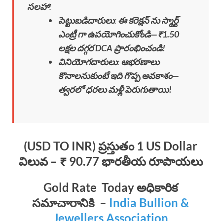
సలహా
:
పెట్టుబడిదారులు
:
ఈ కరెక్షన్ ను స్మార్ట్
ఎంట్రీ గా ఉపయోగించుకోండి—₹1.50
లక్షల దగ్గర DCA ప్రారంభించండి!
వినియోగదారులు
:
ఆభరణాలు
కొనాలనుకుంటే ఇది గొప్ప అవకాశం—
త్వరలో ధరలు మళ్లీ పెరుగుతాయి!
(USD TO INR) ప్రస్తుతం 1 US Dollar
విలువ – ₹ 90.77 భారతీయ రూపాయలు
Gold Rate Today
అధికారిక
సమాచారానికి
–
India Bullion &
Jewellers Association