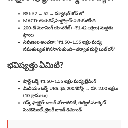
RSI
:
57 → 52
→
న్యూట్రల్ జోన్ లో
MACD
:
బెయరిష్ హిస్టోగ్రామ్ పెరుగుతోంది
200-డే మూవింగ్ యావరేజ్ (~₹1.42 లక్షలు) మద్దతు
స్థాయి
నిపుణుల అంచనా
: “
₹1.50–1.55 లక్షల మధ్య
సమతుల్యత కొనసాగుతుంది—తర్వాత మళ్లీ బుల్ రన్
”
భవిష్యత్తు ఏమిటి?
షార్ట్ టర్మ్
:
₹1.50–1.55 లక్షల మధ్య ట్రేడింగ్
మీడియం టర్మ్
:
UBS: $5,200/ఔన్స్ → రూ. 2.00 లక్షలు
(10 గ్రాములు)
రిస్క్ ఫ్యాక్టర్
:
డాలర్ వోలాటిలిటీ, ఈక్విటీ మార్కెట్
సెంటిమెంట్, ట్రెజరీ బాండ్ డిమాండ్