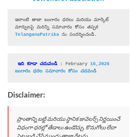
ఇలాంటి తాజా బంగారం ధరలు మరియు మార్కెట్ 
మార్పులపై మరిన్ని సమాచారం కోసం తప్పక 
 ను సందర్శించండి.
ఇది కూడా చదువండి
 : 
February 
16,2026 
బంగారం ధరల సమాచారం కోసం చదవండి
Disclaimer:
ప్రాంతాన్ని బట్టి మరియు స్థానిక జువెలర్స్ నిర్ణయించే
విధంగా ధరల్లో తేడాలు ఉండొచ్చు. కొనుగోలు లేదా
పెట్టుబడి చేసేముందు తాజా రేట్లను