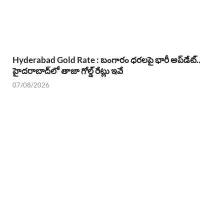
Hyderabad Gold Rate : బంగారం ధరలపై భారీ అప్‌డేట్..
హైదరాబాద్‌లో తాజా గోల్డ్ రేట్లు ఇవే
07/08/2026