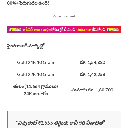
80%+ పెరుగుదల ఉంది!
Advertisement
హైదరాబాద్ మార్కెట్లో:
Gold 24K 10 Gram
రూ. 1,54,880
Gold 22K 10 Gram
రూ. 1,42,258
తులం (11.664 గ్రాములు)
సుమారు రూ. 1,80,700
24K బంగారం
“నిన్న కంటే ₹1,555 తగ్గింది! కానీ గత ఏడాదితో