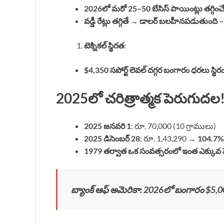
2026లో మరో 25–50 బేసిస్ పాయింట్లు తగ్గిం
వడ్డీ రేట్లు తగ్గితే → డాలర్ బలహీనపడుతుంద
టెక్నికల్ స్థిరత
:
$4,350 సపోర్ట్ లెవల్ దగ్గర బంగారం ధరలు స్థి
2025లో చరిత్రాత్మక పెరుగుదల
2025 జనవరి 1
: రూ. 70,000 (10 గ్రాములు)
2025 డిసెంబర్ 28
: రూ. 1,43,290 →
104.7%
1979 తర్వాత ఒక సంవత్సరంలో ఇంత ఎక్కువ ప
బ్యాంక్ ఆఫ్ అమెరికా: 2026లో బంగారం $5,000