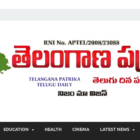
Telugu ,Latest Telangana News, Rajanna Sircilla News, Telangana Break
EDUCATION
HEALTH
CINEMA
LATEST NEWS
వార్తలు , తెలుగు వార్తలు , బ్రేకింగ్ న్యూస్ తెలుగులో , తెలంగాణ లో తాజా అప్‌డేట్