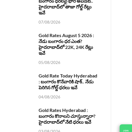
బంగారం ధరలపై భారీ అప్‌డేట్..
హైదరాబాద్‌లో తాజా గోల్డ్ రేట్లు
ఇవే
07/08/2026
Gold Rates August 5 2026 :
నేడు బంగారం ధర ఎంత?
హైదరాబాద్‌లో 22K, 24K రేట్లు
ఇవే
05/08/2026
Gold Rate Today Hyderabad
: బంగారం కొనేవారికి షాక్.. నేడు
పెరిగిన గోల్డ్ ధరలు ఇవే
04/08/2026
Gold Rates Hyderabad :
బంగారం కొనాలని చూస్తున్నారా?
హైదరాబాద్‌లో నేటి ధరలు ఇవే
03/08/2026