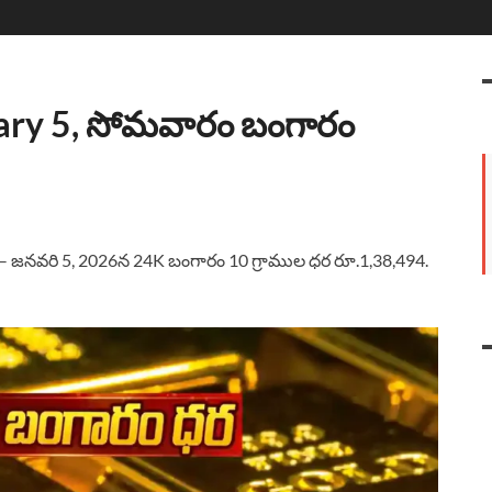
uary 5, సోమవారం బంగారం
– జనవరి 5, 2026న 24K బంగారం 10 గ్రాముల ధర రూ.1,38,494.