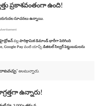
్యత్తు ప్రకాశవంతంగా ఉంది!
ా, పెరుగుదల సూచనలు ఉన్నాయి
.
dvertisement
 హైడ్రోజన్
వల్ల
పారిశ్రామిక డిమాండ్ భారీగా పెరిగింది
e, Google Pay
వంటి యాప్స్
డిజిటల్ సిల్వర్ పెట్టుబడులను
 దాటవచ్చు
” అంటున్నారు.
గ్రత్తగా ఉన్నారు!
 కంటే రూ. 3,000+ తక్కువ