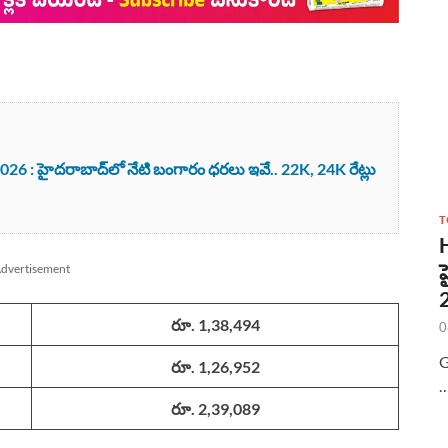
6 : హైదరాబాద్‌లో నేటి బంగారం ధరలు ఇవే.. 22K, 24K రేట్లు
T
dvertisement
రూ. 1,38,494
0
G
రూ. 1,26,952
రూ. 2,39,089