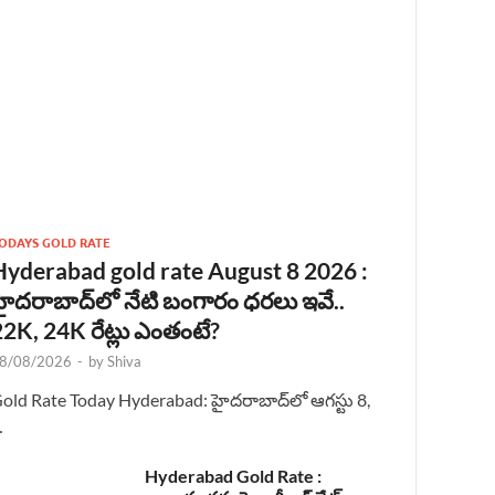
ODAYS GOLD RATE
Hyderabad gold rate August 8 2026 :
హైదరాబాద్‌లో నేటి బంగారం ధరలు ఇవే..
22K, 24K రేట్లు ఎంతంటే?
8/08/2026
-
by
Shiva
old Rate Today Hyderabad: హైదరాబాద్‌లో ఆగస్టు 8,
…
Hyderabad Gold Rate :