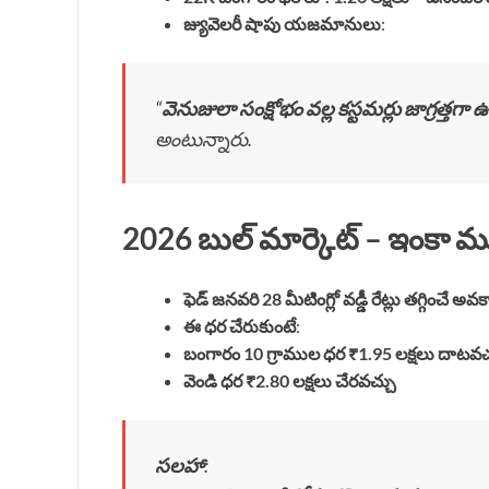
జ్యువెలరీ షాపు యజమానులు
:
“
వెనుజులా సంక్షోభం వల్ల కస్టమర్లు జాగ్రత్తగా
అంటున్నారు.
2026 బుల్ మార్కెట్ – ఇంకా మ
ఫెడ్ జనవరి 28 మీటింగ్లో వడ్డీ రేట్లు తగ్గించే అవ
ఈ ధర చేరుకుంటే
:
బంగారం 10 గ్రాముల ధర ₹1.95 లక్షలు దాటవచ
వెండి ధర ₹2.80 లక్షలు చేరవచ్చు
సలహా
: