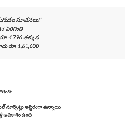
 పెరుగుదల సూచనలు!”
3 పెరిగింది
 రూ. 4,796 తక్కువ
రు రూ. 1,61,600
ిగింది
:
్ మార్కెట్లు అస్థిరంగా ఉన్నాయి
మళ్లే అవకాశం ఉంది