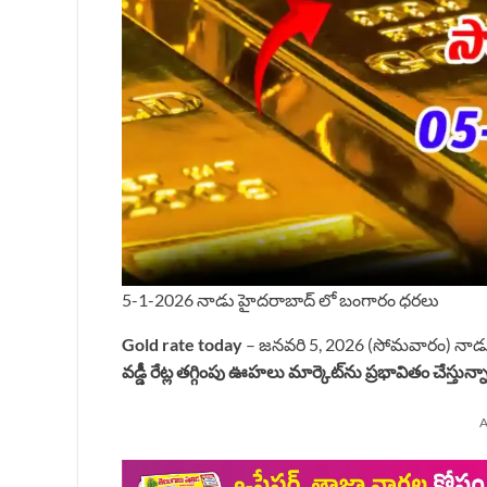
5-1-2026 నాడు హైదరాబాద్ లో బంగారం ధరలు
Gold rate today
– జనవరి 5, 2026 (సోమవారం) నాడ
వడ్డీ రేట్ల తగ్గింపు ఊహలు మార్కెట్‌ను ప్రభావితం చేస్తున్
A