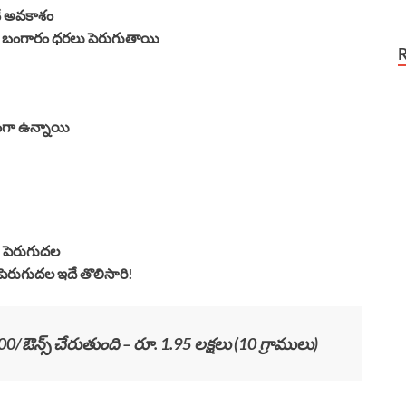
చే అవకాశం
ి – బంగారం ధరలు పెరుగుతాయి
రంగా ఉన్నాయి
!
 పెరుగుదల
ెరుగుదల ఇదే తొలిసారి!
/ఔన్స్ చేరుతుంది – రూ. 1.95 లక్షలు (10 గ్రాములు)