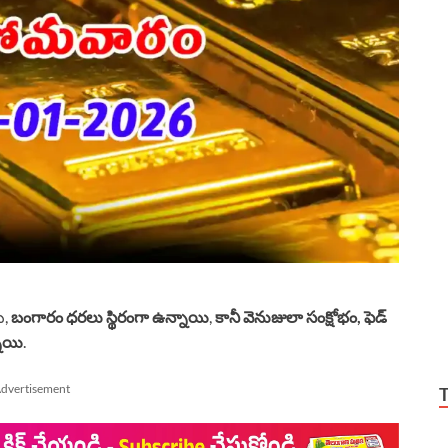
ు,
బంగారం ధరలు స్థిరంగా ఉన్నాయి
,
కానీ వెనుజులా సంక్షోభం, ఫెడ్
నాయి
.
dvertisement