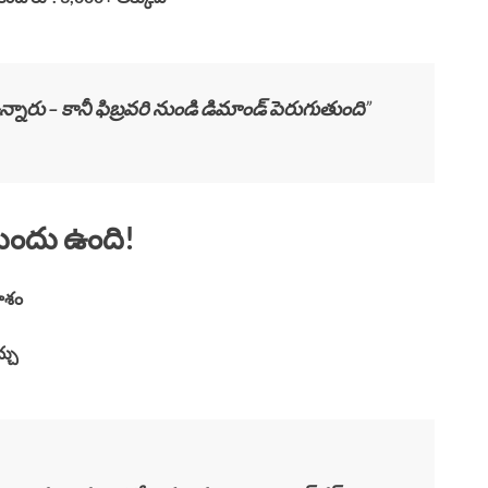
 ఉన్నారు – కానీ ఫిబ్రవరి నుండి డిమాండ్ పెరుగుతుంది
”
ుందు ఉంది!
కాశం
్చు