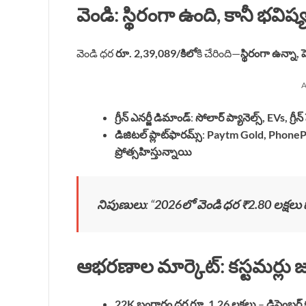
వెండి: స్థిరంగా ఉంది, కానీ భవిష
వెండి ధర
రూ. 2,39,089/కిలో
కి చేరింది—
స్థిరంగా ఉన్న
A
గ్రీన్ ఎనర్జీ డిమాండ్
:
సోలార్ ప్యానెల్స్, EVs, గ్రీన్
డిజిటల్ ప్లాట్‌ఫారమ్స్
:
Paytm Gold, PhoneP
ప్రోత్సహిస్తున్నాయి
నిపుణులు
: “
2026లో వెండి ధర ₹2.80 లక్షలు
ఆభరణాల మార్కెట్: కస్టమర్లు జా
22K బంగారం ధర రూ. 1.26 లక్షలు
–
డిసెంబర్