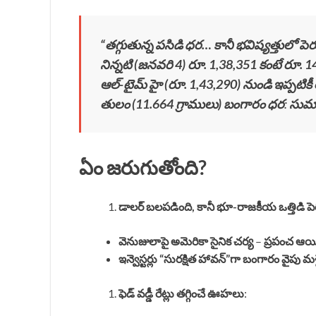
“తగ్గుతున్న పసిడి ధర… కానీ భవిష్యత్తులో
నిన్నటి (జనవరి 4) రూ. 1,38,351 కంటే రూ. 14
ఆల్-టైమ్ హై (రూ. 1,43,290) నుండి ఇప్పటికీ
తులం (11.664 గ్రాములు) బంగారం ధర
:
సుమా
ఏం జరుగుతోంది?
డాలర్ బలపడింది, కానీ భూ-రాజకీయ ఒత్తిడి పెర
వెనుజులాపై అమెరికా సైనిక చర్య
–
ప్రపంచ ఆయిల
ఇన్వెస్టర్లు “సురక్షిత హావన్”గా బంగారం వైపు 
ఫెడ్ వడ్డీ రేట్లు తగ్గించే ఊహలు
: