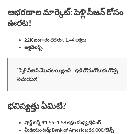
ఆభరణాల మార్కెట్: పెళ్లి సీజన్ కోసం
ఊరట!
22K బంగారం ధర రూ. 1.44 లక్షలు
జ్యువెలర్స్
:
“
పెళ్లి సీజన్ మొదలయ్యింది—ఇది కొనుగోలుకు గొప్ప
సమయం!
”
భవిష్యత్తు ఏమిటి?
షార్ట్ టర్మ్
:
₹1.55–1.58 లక్షల మధ్య ట్రేడింగ్
మీడియం టర్మ్
:
Bank of America: $6,000/ఔన్స్ →