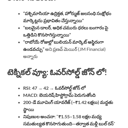
“పశ్చిమాసియా ఉద్రిక్తత, హోర్ముజ్ జలసంధి సంక్షోభం
మార్కెట్లను ప్రభావితం చేస్తున్నాయి”
“బలమైన డాలర్, అధిక చమురు ధరలు బంగారం పై
ఒత్తిడిని కొనసాగిస్తున్నాయి”
“రాబోయే రోజుల్లో బులియన్ మార్కెట్ అస్థిరంగా
ఉండవచ్చు”
అని ప్రణవ్ మెయిర్ (JM Financial)
అన్నారు
టెక్నికల్ వ్యూ: ఓవర్‌సోల్డ్ జోన్ లో!
RSI
:
47 → 42
→
ఓవర్‌సోల్డ్ జోన్ లో
MACD
:
బెయరిష్ హిస్టోగ్రామ్ పెరుగుతోంది
200-డే మూవింగ్ యావరేజ్ (~₹1.42 లక్షలు) మద్దతు
స్థాయి
నిపుణుల అంచనా
: “
₹1.55–1.58 లక్షల మధ్య
సమతుల్యత కొనసాగుతుంది—తర్వాత మళ్లీ బుల్ రన్
”