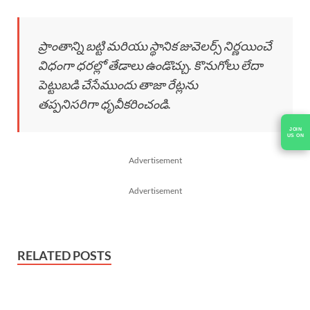
ప్రాంతాన్ని బట్టి మరియు స్థానిక జువెలర్స్ నిర్ణయించే
విధంగా ధరల్లో తేడాలు ఉండొచ్చు. కొనుగోలు లేదా
పెట్టుబడి చేసేముందు తాజా రేట్లను
తప్పనిసరిగా ధృవీకరించండి.
Advertisement
Advertisement
RELATED POSTS