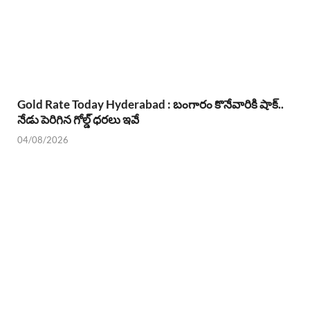
Gold Rate Today Hyderabad : బంగారం కొనేవారికి షాక్..
నేడు పెరిగిన గోల్డ్ ధరలు ఇవే
04/08/2026