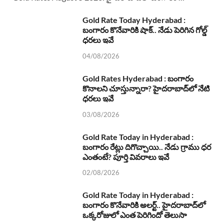
Gold Rate Today Hyderabad :
బంగారం కొనేవారికి షాక్.. నేడు పెరిగిన గోల్డ్
ధరలు ఇవే
04/08/2026
Gold Rates Hyderabad : బంగారం
కొనాలని చూస్తున్నారా? హైదరాబాద్‌లో నేటి
ధరలు ఇవే
03/08/2026
Gold Rate Today in Hyderabad :
బంగారం రేట్లు దిగొచ్చాయి.. నేడు గ్రాము ధర
ఎంతంటే? పూర్తి వివరాలు ఇవే
02/08/2026
Gold Rate Today in Hyderabad :
బంగారం కొనేవారికి అలర్ట్.. హైదరాబాద్‌లో
ఒక్కరోజులో ఎంత పెరిగిందో తెలుసా