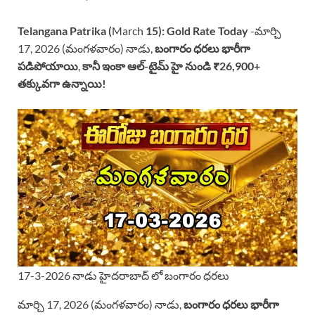
Telangana Patrika (
March
15):
Gold Rate Today
-మార్చి
17, 2026 (మంగళవారం) నాడు,
బంగారం ధరలు భారీగా
పడిపోయాయి
,
కానీ ఇంకా ఆల్-టైమ్ హై నుండి ₹26,900+
తక్కువగా ఉన్నాయి!
17-3-2026 నాడు హైదరాబాద్ లో బంగారం ధరలు
మార్చి 17, 2026 (మంగళవారం) నాడు,
బంగారం ధరలు భారీగా