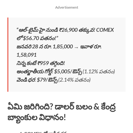
Advertisement
“ఆల్-టైమ్ హై నుండి ₹26,900 తక్కువ! COMEX
లో $56.70 పతనం!”
జనవరి 28 న రూ. 1,85,000 → ఇవాళ రూ.
1,58,091
నిన్న కంటే ₹959 తగ్గింది!
అంతర్జాతీయ గోల్డ్
:
$5,005/ఔన్స్
(1.12% పతనం)
వెండి ధర
:
$79/ఔన్స్
(2.14% పతనం)
ఏమి జరిగింది? డాలర్ బలం & కేంద్ర
బ్యాంకుల విధానం!