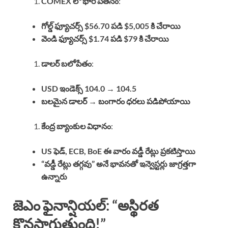
COMEX లో భారీ పతనం
:
గోల్డ్ ఫ్యూచర్స్ $56.70 పడి $5,005 కి చేరాయి
వెండి ఫ్యూచర్స్ $1.74 పడి $79 కి చేరాయి
డాలర్ బలోపేతం
:
USD ఇండెక్స్ 104.0 → 104.5
బలమైన డాలర్ → బంగారం ధరలు పడిపోయాయి
కేంద్ర బ్యాంకుల విధానం
:
US ఫెడ్, ECB, BoE ఈ వారం వడ్డీ రేట్లు ప్రకటిస్తాయి
“వడ్డీ రేట్లు తగ్గవు” అనే భావనతో ఇన్వెస్టర్లు జాగ్రత్తగా
ఉన్నారు
జెఎం ఫైనాన్షియల్: “అస్థిరత
కొనసాగుతుంది!”