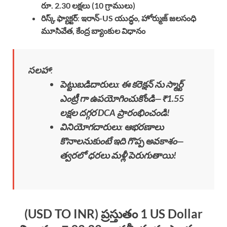
రూ. 2.30 లక్షలు (10 గ్రాములు)
రిస్క్ ఫ్యాక్టర్
:
ఇరాన్-US యుద్ధం, హోర్ముజ్ జలసంధి
మూసివేత, కేంద్ర బ్యాంకుల విధానం
సలహా
:
పెట్టుబడిదారులు
:
ఈ కరెక్షన్ ను స్మార్ట్
ఎంట్రీ గా ఉపయోగించుకోండి—₹1.55
లక్షల దగ్గర DCA ప్రారంభించండి!
వినియోగదారులు
:
ఆభరణాలు
కొనాలనుకుంటే ఇది గొప్ప అవకాశం—
త్వరలో ధరలు మళ్లీ పెరుగుతాయి!
(USD TO INR) ప్రస్తుతం 1 US Dollar