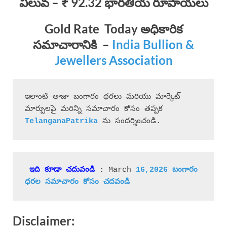
విలువ – ₹ 92.32 భారతీయ రూపాయలు
Gold Rate Today
అధికారిక
సమాచారానికి
–
India Bullion &
Jewellers Association
ఇలాంటి తాజా బంగారం ధరలు మరియు మార్కెట్ 
మార్పులపై మరిన్ని సమాచారం కోసం తప్పక 
 ను సందర్శించండి.
ఇది కూడా చదువండి
 : 
March 
16,2026 బంగారం 
ధరల సమాచారం కోసం చదవండి
Disclaimer: