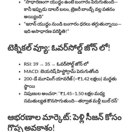
“సాధారణంగా యుద్ధం ఉంటే బంగారం పెరుగుతుంది—
కానీ ఇప్పుడు డాలర్ బలం, ట్రెజరీ బాండ్స్ వల్ల పతనం
అయ్యింది”
“ఇరాన్ యుద్ధం నుండి బంగారం ధరలు తగ్గుతున్నాయి—
ఇది అసాధారణ పరిస్థితి!”
టెక్నికల్ వ్యూ: ఓవర్‌సోల్డ్ జోన్ లో!
RSI
:
39 → 35
→
ఓవర్‌సోల్డ్ జోన్ లో
MACD
:
బెయరిష్ హిస్టోగ్రామ్ పెరుగుతోంది
200-డే మూవింగ్ యావరేజ్ (~₹1.42 లక్షలు) మద్దతు
స్థాయి
నిపుణుల అంచనా
: “
₹1.45–1.50 లక్షల మధ్య
సమతుల్యత కొనసాగుతుంది—తర్వాత మళ్లీ బుల్ రన్
”
ఆభరణాల మార్కెట్: పెళ్లి సీజన్ కోసం
గొప్ప అవకాశం!