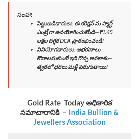
సలహా
:
పెట్టుబడిదారులు
:
ఈ కరెక్షన్ ను స్మార్ట్
ఎంట్రీ గా ఉపయోగించుకోండి—₹1.45
లక్షల దగ్గర DCA ప్రారంభించండి!
వినియోగదారులు
:
ఆభరణాలు
కొనాలనుకుంటే ఇది గొప్ప అవకాశం—
త్వరలో ధరలు మళ్లీ పెరుగుతాయి!
Gold Rate Today
అధికారిక
సమాచారానికి
–
India Bullion &
Jewellers Association