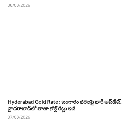
08/08/2026
Hyderabad Gold Rate : బంగారం ధరలపై భారీ అప్‌డేట్..
హైదరాబాద్‌లో తాజా గోల్డ్ రేట్లు ఇవే
07/08/2026