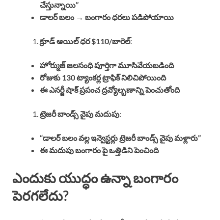
చేస్తున్నాయి”
డాలర్ బలం → బంగారం ధరలు పడిపోయాయి
క్రూడ్ ఆయిల్ ధర $110/బారెల్
:
హోర్ముజ్ జలసంధి పూర్తిగా మూసివేయబడింది
రోజుకు 130 ట్యాంకర్ల ట్రాఫిక్ నిలిచిపోయింది
ఈ ఎనర్జీ షాక్ ప్రపంచ ద్రవ్యోల్బణాన్ని పెంచుతోంది
ట్రెజరీ బాండ్స్ వైపు మదుపు
:
“డాలర్ బలం వల్ల ఇన్వెస్టర్లు ట్రెజరీ బాండ్స్ వైపు మళ్లారు”
ఈ మదుపు బంగారం పై ఒత్తిడిని పెంచింది
ఎందుకు యుద్ధం ఉన్నా బంగారం
పెరగలేదు?