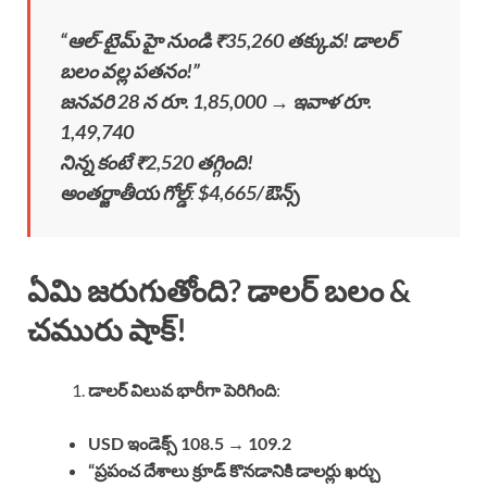
“ఆల్-టైమ్ హై నుండి ₹35,260 తక్కువ! డాలర్
బలం వల్ల పతనం!”
జనవరి 28 న రూ. 1,85,000 → ఇవాళ రూ.
1,49,740
నిన్న కంటే ₹2,520 తగ్గింది!
అంతర్జాతీయ గోల్డ్
:
$4,665/ఔన్స్
ఏమి జరుగుతోంది? డాలర్ బలం &
చమురు షాక్!
డాలర్ విలువ భారీగా పెరిగింది
:
USD ఇండెక్స్ 108.5 → 109.2
“ప్రపంచ దేశాలు క్రూడ్ కొనడానికి డాలర్లు ఖర్చు