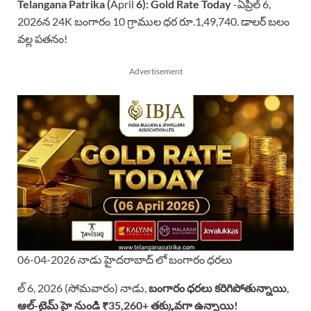
Telangana Patrika (
April
6):
Gold Rate Today
-ఏప్రిల్ 6,
2026న 24K బంగారం 10 గ్రాముల ధర రూ.1,49,740. డాలర్ బలం
వల్ల పతనం!
Advertisement
06-04-2026 నాడు హైదరాబాద్ లో బంగారం ధరలు
ల్ 6, 2026 (సోమవారం) నాడు,
బంగారం ధరలు కరిగిపోతున్నాయి
,
ఆల్-టైమ్ హై నుండి ₹35,260+ తక్కువగా ఉన్నాయి!