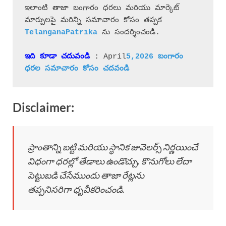
ఇలాంటి తాజా బంగారం ధరలు మరియు మార్కెట్ 
మార్పులపై మరిన్ని సమాచారం కోసం తప్పక 
 ను సందర్శించండి.
ఇది కూడా చదువండి
 : 
April
5,2026 బంగారం 
ధరల 
సమాచారం 
కోసం చదవండి
Disclaimer:
ప్రాంతాన్ని బట్టి మరియు స్థానిక జువెలర్స్ నిర్ణయించే
విధంగా ధరల్లో తేడాలు ఉండొచ్చు. కొనుగోలు లేదా
పెట్టుబడి చేసేముందు తాజా రేట్లను
తప్పనిసరిగా ధృవీకరించండి.