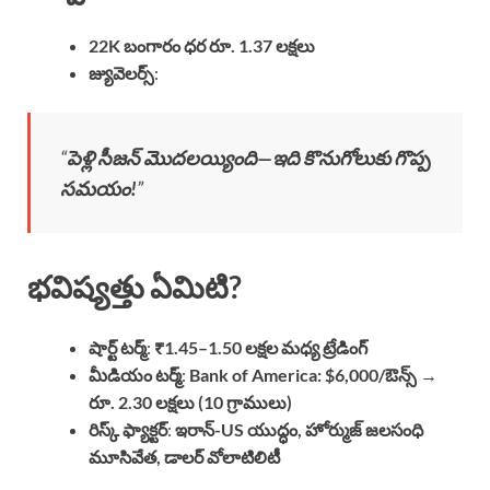
22K బంగారం ధర రూ. 1.37 లక్షలు
జ్యువెలర్స్
:
“
పెళ్లి సీజన్ మొదలయ్యింది—ఇది కొనుగోలుకు గొప్ప
సమయం!
”
భవిష్యత్తు ఏమిటి?
షార్ట్ టర్మ్
:
₹1.45–1.50 లక్షల మధ్య ట్రేడింగ్
మీడియం టర్మ్
:
Bank of America: $6,000/ఔన్స్ →
రూ. 2.30 లక్షలు (10 గ్రాములు)
రిస్క్ ఫ్యాక్టర్
:
ఇరాన్-US యుద్ధం, హోర్ముజ్ జలసంధి
మూసివేత, డాలర్ వోలాటిలిటీ