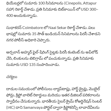
థియేటర్లలో సుమారు 100 సినిమాలను (Cinepolis, Attapur
సహా) రికార్డ్ చేశాడు. ప్రతి సినిమాకు బిట్‌కాయిన్ లో USD 300–
400 అందుకున్నాడు.
సుధాకరన్ Coimbatore లో Naai Sekar రికార్డ్ చేశాడు. పలు
భాషల్లో సుమారు 35 సౌత్ ఇండియన్ సినిమాలను పిరసీ చేశాడని
నగర పోలీస్ అధికారి చెప్పారు.
అర్సలాన్ అహ్మద్ ఫైల్-షేరింగ్ సైట్లకు పిరసీ కంటెంట్ ను అప్‌లోడ్
చేసి, లింకులను టెలిగ్రామ్ లో పంచుకున్నాడు. ప్రతి సినిమాకు
సుమారు USD 135 సంపాదించాడు.
చర్యలు
దాడుల సమయంలో పోలీసులు ల్యాప్‌టాప్లు, హార్డ్ డ్రైవ్లు, మొబైల్
ఫోన్లు, క్రిప్టో వాలెట్ రికార్డులు మరియు ఇతర డిజిటల్ పరికరాలను
స్వాధీనం చేసుకున్నారు. భారతీయ సైబర్ క్రైమ్ కోఆర్డినేషన్ సెంటర్
(I4C) దాని Samanvaya పోర్టల్ ద్వారా క్రిప్టోకరెన్సీ లావాదేవీలను