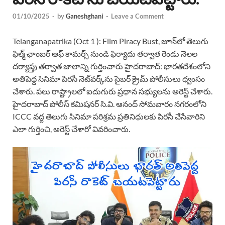
01/10/2025
-
by
Ganeshghani
-
Leave a Comment
Telanganapatrika (Oct 1 ): Film Piracy Bust, జూన్‌లో తెలుగు
ఫిల్మ్ ఛాంబర్ ఆఫ్ కామర్స్ నుండి ఫిర్యాదు తర్వాత రెండు నెలల
దర్యాప్తు తర్వాత జాలాన్ని గుర్తించారు హైదరాబాద్: భారతదేశంలోని
అతిపెద్ద సినిమా పిరసీ నెట్‌వర్క్‌ను సైబర్ క్రైమ్ పోలీసులు ధ్వంసం
చేశారు. పలు రాష్ట్రాలలో ఐదుగురు ప్రధాన సభ్యులను అరెస్ట్ చేశారు.
హైదరాబాద్ పోలీస్ కమిషనర్ సి.వి. ఆనంద్ సోమవారం నగరంలోని
ICCC వద్ద తెలుగు సినిమా పరిశ్రమ ప్రతినిధులకు పిరసీ చేసేవారిని
ఎలా గుర్తించి, అరెస్ట్ చేశారో వివరించారు.