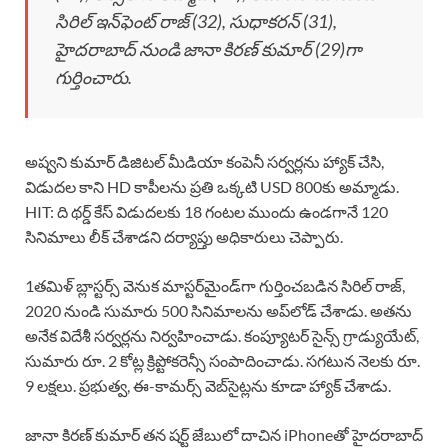
సిరిల్ ఇన్‌ఫెంట్ రాజ్ (32), సుధాకరన్ (31),
హైదరాబాద్ నుండి జానా కిరణ్ కుమార్ (29)గా
గుర్తించారు.
అష్వని కుమార్ డిజిటల్ మీడియా కంపెనీ సర్వర్లను హ్యాక్ చేసి,
విడుదల కాని HD కాపీలను ప్రతి ఒక్కటి USD 800కు అమ్మాడు.
HIT: ది థర్డ్ కేస్ విడుదలకు 18 గంటల ముందు ఉండగానే 120
సినిమాలు లీక్ చేశాడని దర్యాప్తు అధికారులు చెప్పారు.
1తమిళ్ బ్లాస్టర్స్ వెనుక మాస్టర్‌మైండ్‌గా గుర్తించబడిన సిరిల్ రాజ్,
2020 నుండి సుమారు 500 సినిమాలను అప్‌లోడ్ చేశాడు. అతను
అనేక విదేశీ సర్వర్లను నిర్వహించాడు. కంప్యూటర్ సైన్స్ గ్రాడ్యుయేట్,
సుమారు రూ. 2 కోట్ల క్రిప్టోకరెన్సీ సంపాదించాడు. సగటున నెలకు రూ.
9 లక్షలు. ప్రభుత్వ, ఈ-కామర్స్ వెబ్‌సైట్లను కూడా హ్యాక్ చేశాడు.
జానా కిరణ్ కుమార్ తన షర్ట్ జేబులో దాచిన iPhoneతో హైదరాబాద్