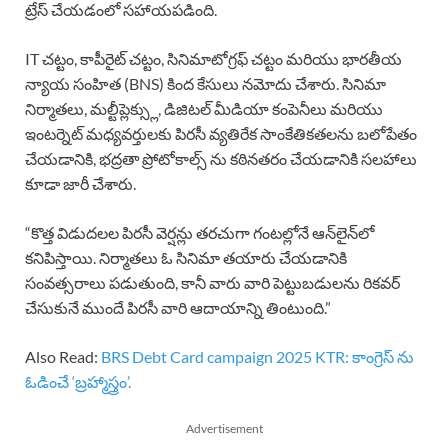
ట్రేస్ చేయడంలో సహాయపడింది.
IT చట్టం, కాపీరైట్ చట్టం, సినిమాటోగ్రఫ్ చట్టం మరియు భారతీయ
న్యాయ సంహిత (BNS) కింద కేసులు నమోదు చేశారు. సినిమా
నిర్మాతలు, మల్టీప్లెక్స్లు, డిజిటల్ మీడియా కంపెనీలు మరియు
ఇంటర్నెట్ మధ్యవర్తులకు పిరసీ వ్యతిరేక సాంకేతికతలను బలోపేతం
చేయడానికి, భద్రతా ప్రోటోకాల్స్ ను కఠినతరం చేయడానికి సలహాలు
కూడా జారీ చేశారు.
“కొత్త విడుదలల పిరసీ వెర్షన్లు తరచుగా గంటల్లోనే ఆన్‌లైన్‌లో
కనిపిస్తాయి. నిర్మాతలు ఓ సినిమా తయారు చేయడానికి
సంవత్సరాలు పడుతుంది, కానీ వారు వారి పెట్టుబడులను రికవర్
చేసుకునే ముందే పిరసీ వారి ఆదాయాన్ని తింటుంది.”
Also Read:
BRS Debt Card campaign 2025 KTR: కాంగ్రెస్ ను
ఓడించే ‘బ్రహ్మాస్త్రం’.
Advertisement