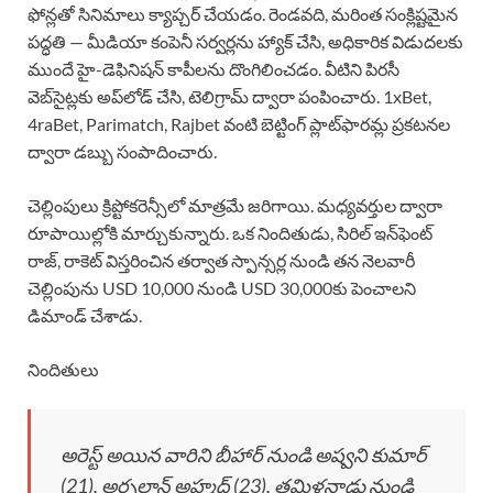
ఫోన్లతో సినిమాలు క్యాప్చర్ చేయడం. రెండవది, మరింత సంక్లిష్టమైన
పద్ధతి — మీడియా కంపెనీ సర్వర్లను హ్యాక్ చేసి, అధికారిక విడుదలకు
ముందే హై-డెఫినిషన్ కాపీలను దొంగిలించడం. వీటిని పిరసీ
వెబ్‌సైట్లకు అప్‌లోడ్ చేసి, టెలిగ్రామ్ ద్వారా పంపించారు. 1xBet,
4raBet, Parimatch, Rajbet వంటి బెట్టింగ్ ప్లాట్‌ఫారమ్ల ప్రకటనల
ద్వారా డబ్బు సంపాదించారు.
చెల్లింపులు క్రిప్టోకరెన్సీలో మాత్రమే జరిగాయి. మధ్యవర్తుల ద్వారా
రూపాయిల్లోకి మార్చుకున్నారు. ఒక నిందితుడు, సిరిల్ ఇన్‌ఫెంట్
రాజ్, రాకెట్ విస్తరించిన తర్వాత స్పాన్సర్ల నుండి తన నెలవారీ
చెల్లింపును USD 10,000 నుండి USD 30,000కు పెంచాలని
డిమాండ్ చేశాడు.
నిందితులు
అరెస్ట్ అయిన వారిని బీహార్ నుండి అష్వని కుమార్
(21), అర్సలాన్ అహ్మద్ (23), తమిళనాడు నుండి