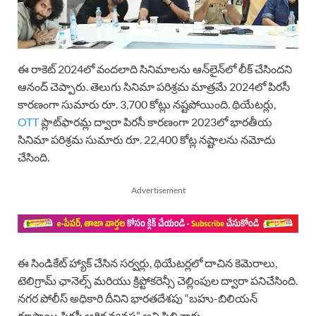
ఈ రాకెట్ 2024లో వందలాది సినిమాలను ఆన్‌లైన్‌లో లీక్ చేసిందని
ఆనంద్ చెప్పారు. తెలుగు సినిమా పరిశ్రమ మాత్రమే 2024లో పిరసీ
కారణంగా సుమారు రూ. 3,700 కోట్లు నష్టపోయింది. థియేటర్లు,
OTT
ప్లాట్‌ఫారమ్ల ద్వారా పిరసీ కారణంగా 2023లో భారతీయ
సినిమా పరిశ్రమ సుమారు రూ. 22,400 కోట్ల నష్టాలను నమోదు
చేసింది.
Advertisement
ఈ సిండికేట్ హ్యాక్ చేసిన సర్వర్లు, థియేటర్లలో దాచిన కెమెరాలు,
టెలిగ్రామ్ ఛానెల్స్ మరియు క్రిప్టోకరెన్సీ చెల్లింపుల ద్వారా పనిచేసింది.
నగర పోలీస్ అధికారి దీనిని భారతదేశపు “బహు-బిలియన్
రూపాయి పిరసీ ఆర్థిక వ్యవస్థ” అని పిలిచారు.