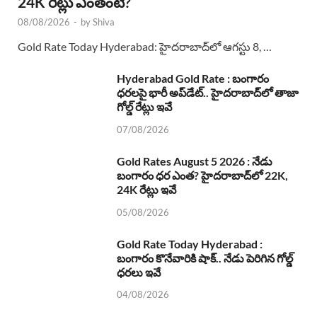
24K రేట్లు ఎంతంటే?
08/08/2026
-
by
Shiva
Gold Rate Today Hyderabad: హైదరాబాద్‌లో ఆగస్టు 8, …
Hyderabad Gold Rate : బంగారం
ధరలపై భారీ అప్‌డేట్.. హైదరాబాద్‌లో తాజా
గోల్డ్ రేట్లు ఇవే
07/08/2026
Gold Rates August 5 2026 : నేడు
బంగారం ధర ఎంత? హైదరాబాద్‌లో 22K,
24K రేట్లు ఇవే
05/08/2026
Gold Rate Today Hyderabad :
బంగారం కొనేవారికి షాక్.. నేడు పెరిగిన గోల్డ్
ధరలు ఇవే
04/08/2026