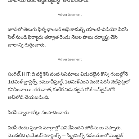
Advertisement
జూన్‌లో తెలుగు ఫిల్మ్ ఛాంబర్ ఆఫ్ కామర్స్ యాంటీ-వీడియో పిరసీ
సెల్ నుండి ఫిర్యాదు తర్వాత రెండు నెలల పాటు దర్యాప్తు చేసి
జాలాన్ని గుర్తించారు.
Advertisement
సంగిల్, HIT: ది థర్డ్ కేస్ వంటి సినిమాలు విడుదలైన కొన్ని గంటల్లోనే
1తమిళ్ బ్లాస్టర్స్, 5మూవీస్రుల్జ్, 1తమిళ్ఎంవి వంటి పిరసీ వెబ్‌సైట్లలో
కనిపించాయి. తరువాత, కుబేర విడుదలైన రోజే ఆన్‌లైన్‌లోకి
అప్‌లోడ్ చేయబడింది.
పిరసీ ద్వారా కోట్లు సంపాదించారు
పిరసీ రెండు ప్రధాన మార్గాల్లో పనిచేసిందని పోలీసులు చెప్పారు.
మొదటిది థియేటర్ రికార్డింగ్స్ — స్క్రీనింగ్స్ సమయంలో మొబైల్