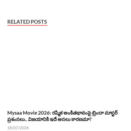
RELATED POSTS
Mysaa Movie 2026: రష్మిక అంకితభావంపై బ్రిందా మాస్టర్
ప్రశంసలు.. విజయానికి ఇదే అసలు కారణమా?
18/07/2026