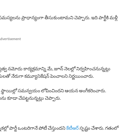
యలను ప్రాధాన్యంగా తీసుకుంటామని చెప్పారు. ఇది పార్టీకి మళ్లీ
dvertisement
్యత్వ నమోదు కార్యక్రమాన్ని మే, జూన్ నెలల్లో నిర్వహించనున్నట్లు
యకులతో నేరుగా కమ్యూనికేషన్ పెంచాలని నిర్ణయించారు.
 స్థాయిల్లో సమన్వయం లోపించిందని ఆయన అంగీకరించారు.
లను కూడా చేపట్టనున్నట్లు చెప్పారు.
లో పార్టీ ఒంటరిగానే పోటీ చేస్తుందని
కేటీఆర్
స్పష్టం చేశారు. గతంలో