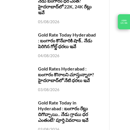
నేడు బంగారం ధర ఎంత?
హైదరాబాద్‌లో 22K, 24K రేట్లు
ఇవే
JOIN
05/08/2026
US ON
Gold Rate Today Hyderabad
: బంగారం కొనేవారికి షాక్.. నేడు
పెరిగిన గోల్డ్ ధరలు ఇవే
04/08/2026
Gold Rates Hyderabad :
బంగారం కొనాలని చూస్తున్నారా?
హైదరాబాద్‌లో నేటి ధరలు ఇవే
03/08/2026
Gold Rate Today in
Hyderabad : బంగారం రేట్లు
దిగొచ్చాయి.. నేడు గ్రాము ధర
ఎంతంటే? పూర్తి వివరాలు ఇవే
02/08/2026