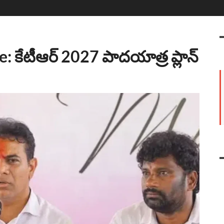
 కేటీఆర్ 2027 పాదయాత్ర ప్లాన్