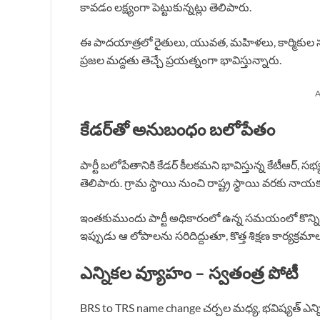
కావడం లక్ష్యంగా పెట్టుకున్నట్లు తెలిపారు.
ఈ పాదయాత్రలో రైతులు, యువత, మహిళలు, కార్మికుల సమస్
ప్రజల మద్దతు తెచ్చే ప్రయత్నంగా భావిస్తున్నారు.
A
కేడర్‌తో అనుబంధం బలోపేతం
పార్టీ బలోపేతానికి కేడర్ కీలకమని భావిస్తున్న కేటీఆర్, సభ
తెలిపారు. గ్రామ స్థాయి నుంచి రాష్ట్ర స్థాయి వరకు నా
ఇంతకుముందు పార్టీ అధికారంలో ఉన్న సమయంలో కొన్ని
ఇప్పుడు ఆ లోపాలను సరిదిద్దుతూ, కొత్త శిక్షణ కార్యక్రమా
ఎన్నికల వ్యూహం – స్వతంత్ర పోటీ
BRS to TRS name change చర్చల మధ్య, భవిష్యత్ ఎన్నికల్