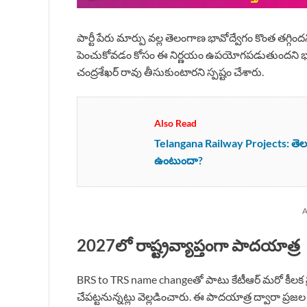
పార్టీ పేరు మార్పు వల్ల తెలంగాణ భావోద్వేగం కొంత తగ్గి
పెంచుకోవడం కోసం ఈ నిర్ణయం ఉపయోగపడుతుందని భావిస్త
చంద్రశేఖర్ రావు తీసుకుంటారని స్పష్టం చేశారు.
Also Read
Telangana Railway Projects: తెలంగాణ
ఉంటుందా?
A
2027లో రాష్ట్రవ్యాప్తంగా పాదయాత్ర
BRS to TRS name changeతో పాటు కేటీఆర్ మరో కీలక ప్ర
చేపట్టనున్నట్లు వెల్లడించారు. ఈ పాదయాత్ర ద్వారా ప్రజ