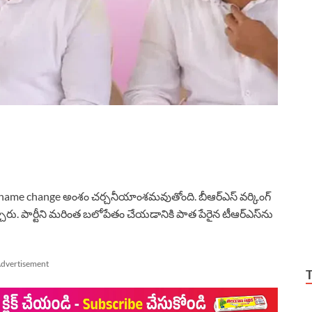
name change అంశం చర్చనీయాంశమవుతోంది. బీఆర్‌ఎస్ వర్కింగ్
చారు. పార్టీని మరింత బలోపేతం చేయడానికి పాత పేరైన టీఆర్‌ఎస్‌ను
dvertisement