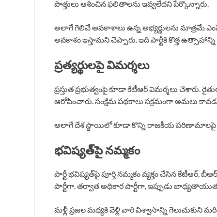
పొత్తులు ఆశించిన ఫలితాలను ఇవ్వలేదని పేర్కొన్నారు.
అలాగే గెలిచే అవకాశాలు ఉన్న అభ్యర్థులను మాత్రమే ఎంపి
అవకాశం ఇస్తామని చెప్పారు. ఇది పార్టీకి కొత్త ఉత్సా
ప్రత్యర్థులపై విమర్శలు
ప్రస్తుత ప్రభుత్వంపై కూడా కేటీఆర్ విమర్శలు చేశారు. ర
ఆరోపించారు. సంక్షేమ పథకాలు సక్రమంగా అమలు కావడం ల
అలాగే దేశ స్థాయిలో కూడా కొన్ని రాజకీయ పరిణామాలపై స్
భవిష్యత్‌పై నమ్మకం
పార్టీ భవిష్యత్‌పై పూర్తి నమ్మకం వ్యక్తం చేసిన కేటీఆర
పార్టీగా, తర్వాత అధికార పార్టీగా, ఇప్పుడు బాధ్యతాయుత ప
మళ్లీ ప్రజల మధ్యకి వెళ్లి వారి విశ్వాసాన్ని గెలుచుకుని