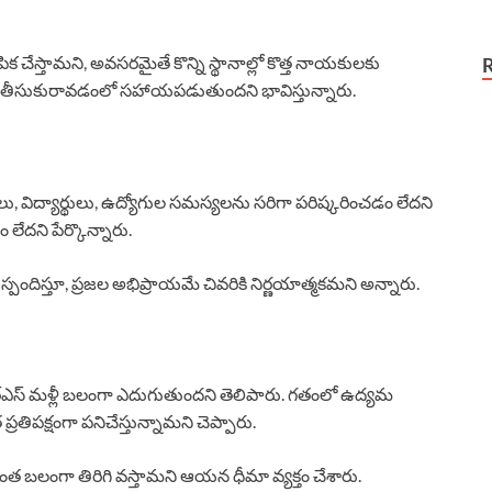
క చేస్తామని, అవసరమైతే కొన్ని స్థానాల్లో కొత్త నాయకులకు
హాన్ని తీసుకురావడంలో సహాయపడుతుందని భావిస్తున్నారు.
ైతులు, విద్యార్థులు, ఉద్యోగుల సమస్యలను సరిగా పరిష్కరించడం లేదని
ేదని పేర్కొన్నారు.
పందిస్తూ, ప్రజల అభిప్రాయమే చివరికి నిర్ణయాత్మకమని అన్నారు.
్, బీఆర్‌ఎస్ మళ్లీ బలంగా ఎదుగుతుందని తెలిపారు. గతంలో ఉద్యమ
్రతిపక్షంగా పనిచేస్తున్నామని చెప్పారు.
 మరింత బలంగా తిరిగి వస్తామని ఆయన ధీమా వ్యక్తం చేశారు.