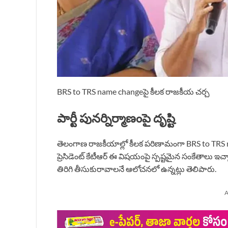
BRS to TRS name changeపై కీలక రాజకీయ చర్చ
పార్టీ పునర్నిర్మాణంపై దృష్టి
తెలంగాణ రాజకీయాల్లో కీలక పరిణామంగా BRS to TRS 
ప్రెసిడెంట్ కేటీఆర్ ఈ విషయంపై స్పష్టమైన సంకేతాలు ఇచ్
తిరిగి తీసుకురావాలనే ఆలోచనలో ఉన్నట్లు తెలిపారు.
A