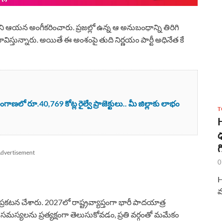
ందని ఆయన అంగీకరించారు. ప్రజల్లో ఉన్న ఆ అనుబంధాన్ని తిరిగి
ున్నారు. అయితే ఈ అంశంపై తుది నిర్ణయం పార్టీ అధినేత కే
లో రూ.40,769 కోట్ల రైల్వే ప్రాజెక్టులు.. మీ జిల్లాకు లాభం
T
ధ
గ
dvertisement
0
H
మ
కటన చేశారు. 2027లో రాష్ట్రవ్యాప్తంగా భారీ పాదయాత్ర
ల సమస్యలను ప్రత్యక్షంగా తెలుసుకోవడం, ప్రతి వర్గంతో మమేకం