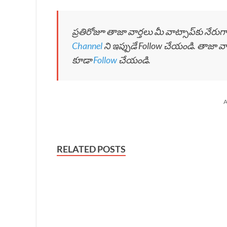
ప్రతిరోజూ తాజా వార్తలు మీ వాట్సాప్‌కు నేరు
Channel
ని ఇప్పుడే Follow చేయండి. తాజా వ
కూడా
Follow
చేయండి.
A
RELATED POSTS