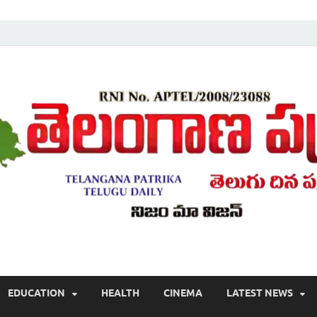
Telugu ,Latest Telangana News, Rajanna Sircilla News, Telangana Break
EDUCATION
HEALTH
CINEMA
LATEST NEWS
వార్తలు , తెలుగు వార్తలు , బ్రేకింగ్ న్యూస్ తెలుగులో , తెలంగాణ లో తాజా అప్‌డేట్