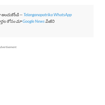
గా అందుకోండి —
Telanganapatrika WhatsApp
ార్తల కోసం మా
Google News
పేజీని
dvertisement