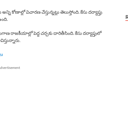
 కోణాల్లో విచారణ చేస్తున్నట్లు తెలుస్తోంది. కేసు దర్యాప్తు
ఉంది.
ాజకీయాల్లో పెద్ద చర్చకు దారితీసింది. కేసు దర్యాప్తులో
స్తున్నారు.
gu
dvertisement