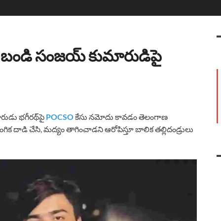
: బండి సంజయ్ కుమారుడిపై
రుడు భగీరథ్‌పై
POCSO
కేసు నమోదు కావడం తెలంగాణ
లైంగిక దాడి చేసి, మద్యం తాగించాడని ఆరోపిస్తూ బాలిక తల్లిదండ్రులు