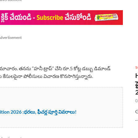
dvertisement
T
ాచారం. తనను “హనీ ట్రాప్” చేసి రూ.5 కోట్ల డబ్బు డిమాండ్
డు కేసులపైనా పోలీసులు విచారణ కొనసాగిస్తున్నారు.
0
G
 2026 :ధరలు, ఫీచర్ల పూర్తి వివరాలు!