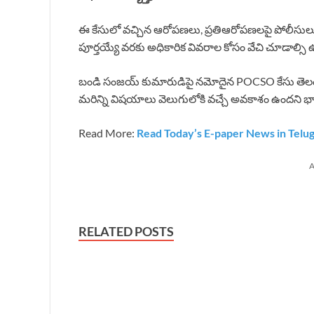
ఈ కేసులో వచ్చిన ఆరోపణలు, ప్రతిఆరోపణలపై పోలీసులు అన్ని
పూర్తయ్యే వరకు అధికారిక వివరాల కోసం వేచి చూడాల్సి 
బండి సంజయ్ కుమారుడిపై నమోదైన POCSO కేసు తెలంగాణ ర
మరిన్ని విషయాలు వెలుగులోకి వచ్చే అవకాశం ఉందని భావి
Read More:
Read Today’s E-paper News in Telu
A
RELATED POSTS