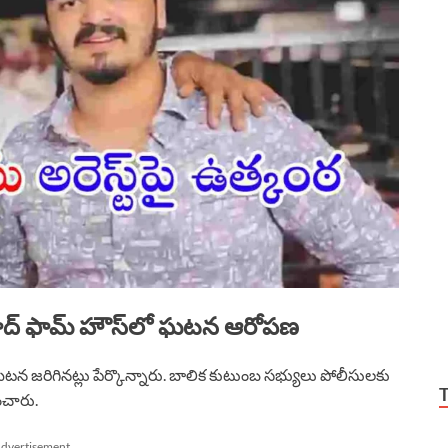
ాద్ ఫామ్ హౌస్‌లో ఘటన ఆరోపణ
ఘటన జరిగినట్లు పేర్కొన్నారు. బాలిక కుటుంబ సభ్యులు పోలీసులకు
ంచారు.
dvertisement