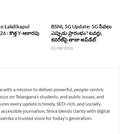
o Lakdikapul
BSNL 5G Update: 5G సేవలు
6 : కొత్త Y-ఆకారపు
ఎప్పుడు ప్రారంభం? టవర్లు,
కవరేజ్‌పై తాజా అప్‌డేట్
01/08/2026
a with a mission to deliver powerful, people-centric
ocus on Telangana’s students, and public issues, and
res every update is timely, SEO-rich, and socially
accessible journalism, Shiva blends clarity with digital
atrika a trusted voice for today's generation.