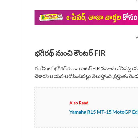
A
భగీరథ్ నుంచి కౌంటర్ FIR
ఈ కేసులో భగీరథ్ కూడా కౌంటర్ FIR నమోదు చేసినట్లు సమ
చేశారని ఆయన ఆరోపించినట్లు తెలుస్తోంది. ప్రస్తుతం రెం
Also Read
Yamaha R15 MT-15 MotoGP Edition