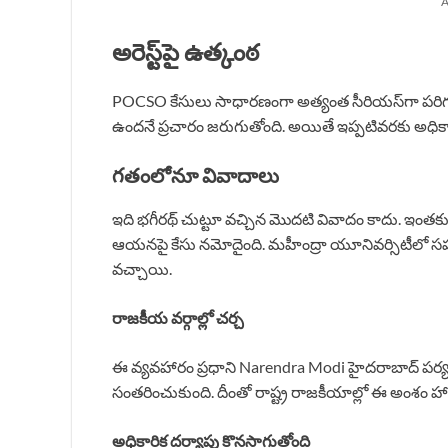
A
అరెస్ట్‌పై ఉత్కంఠ
POCSO కేసులు సాధారణంగా అత్యంత సీరియస్‌గా పరిగణి
ఉందనే ప్రచారం జరుగుతోంది. అయితే ఇప్పటివరకు అధికార
గతంలోనూ వివాదాలు
ఇది భగీరథ్ చుట్టూ వచ్చిన మొదటి వివాదం కాదు. ఇం
ఆయనపై కేసు నమోదైంది. మహీంద్రా యూనివర్సిటీలో సహ వి
వచ్చాయి.
రాజకీయ వర్గాల్లో చర్చ
ఈ వ్యవహారం ప్రధాని Narendra Modi హైదరాబాద్ పర్
సంతరించుకుంది. దీంతో రాష్ట్ర రాజకీయాల్లో ఈ అంశం హాట్
అధికారిక దర్యాప్తు కొనసాగుతోంది