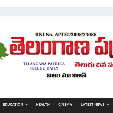
Telugu ,Latest Telangana News, Rajanna Sircilla News, Telangana Break
EDUCATION
HEALTH
CINEMA
LATEST NEWS
వార్తలు , తెలుగు వార్తలు , బ్రేకింగ్ న్యూస్ తెలుగులో , తెలంగాణ లో తాజా అప్‌డేట్