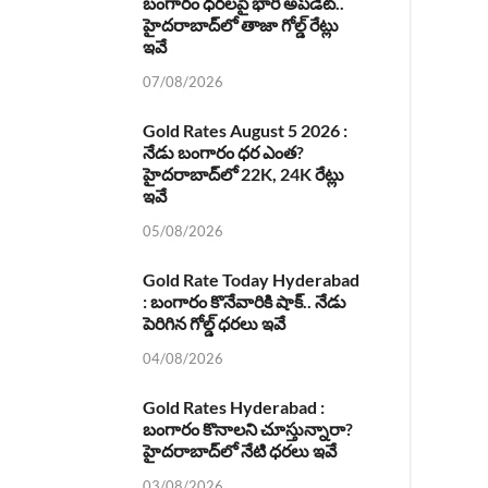
బంగారం ధరలపై భారీ అప్‌డేట్..
హైదరాబాద్‌లో తాజా గోల్డ్ రేట్లు
ఇవే
07/08/2026
Gold Rates August 5 2026 :
నేడు బంగారం ధర ఎంత?
హైదరాబాద్‌లో 22K, 24K రేట్లు
ఇవే
05/08/2026
Gold Rate Today Hyderabad
: బంగారం కొనేవారికి షాక్.. నేడు
పెరిగిన గోల్డ్ ధరలు ఇవే
04/08/2026
Gold Rates Hyderabad :
బంగారం కొనాలని చూస్తున్నారా?
హైదరాబాద్‌లో నేటి ధరలు ఇవే
03/08/2026