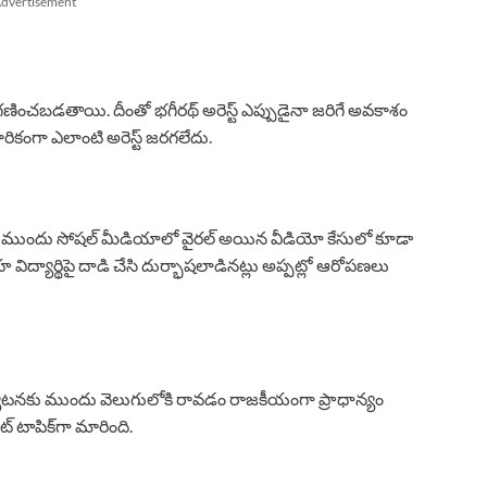
dvertisement
ంచబడతాయి. దీంతో భగీరథ్ అరెస్ట్ ఎప్పుడైనా జరిగే అవకాశం
ికంగా ఎలాంటి అరెస్ట్ జరగలేదు.
తకుముందు సోషల్ మీడియాలో వైరల్ అయిన వీడియో కేసులో కూడా
ద్యార్థిపై దాడి చేసి దుర్భాషలాడినట్లు అప్పట్లో ఆరోపణలు
యటనకు ముందు వెలుగులోకి రావడం రాజకీయంగా ప్రాధాన్యం
 టాపిక్‌గా మారింది.