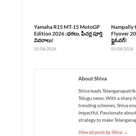
Yamaha R15 MT-15 MotoGP
Nampally t
Edition 2026 :ధరలు, ఫీచర్ల పూర్తి
Flyover 202
వివరాలు!
ఫ్లైఓవర్!
05/08/2026
05/08/2026
About Shiva
Shiva leads Telanganapatrik
Telugu news. With a sharp f
trending schemes, Shiva ensu
impactful. Passionate about 
strategy to make Telanganap
View all posts by Shiva →