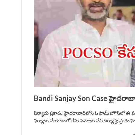
Bandi Sanjay Son Case హైదరాబ
ఫిర్యాదు ప్రకారం, హైదరాబాద్‌లోని ఓ ఫామ్ హౌస్‌లో ఈ 
ఫిర్యాదు చేయడంతో కేసు నమోదు చేసి దర్యాప్తు ప్రారంభి
A