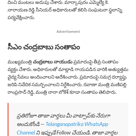
దించి మంటలు అదుపు చేశారు. మార్కాపురం ఎమ్మెల్యే కె.
నారాయణ రెడ్డి సీనియర్ అధికారులతో కలిసి సంఘటనా స్థలాన్ని
పర్యవేక్షించారు.
Advertisement
సీఎం చంద్రబాబు సంతాపం
ముఖ్యమంత్రి
చంద్రబాబు నాయుడు
ప్రమాదంపై తీవ్ర సంతాపం
వ్యక్తం చేశారు. అధికారులతో మాట్లాడి గాయపడిన వారికి అత్యుత్తమ
వైద్య సేవలు అందించాలని ఆదేశించారు. ప్రమాదంపై సమగ్ర దర్యాప్తు
జరిపి నివేదిక సమర్పించాలని నిర్దేశించారు. రవాణా మంత్రి మణిపల్లి
రాంప్రసాద్ రెడ్డి, మంత్రి నారా లోకేశ్ కూడా సంతాపం తెలిపారు.
ప్రతిరోజూ తాజా వార్తలు మీ వాట్సాప్‌కు నేరుగా
అందుకోండి —
Telanganapatrika WhatsApp
Channel
ని ఇప్పుడే Follow చేయండి. తాజా వార్తల