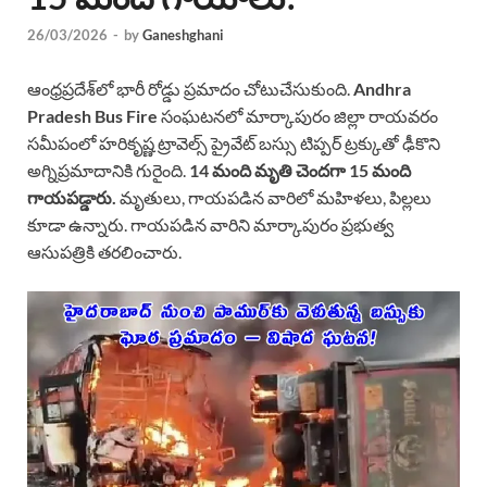
26/03/2026
-
by
Ganeshghani
ఆంధ్రప్రదేశ్‌లో భారీ రోడ్డు ప్రమాదం చోటుచేసుకుంది.
Andhra
Pradesh Bus Fire
సంఘటనలో మార్కాపురం జిల్లా రాయవరం
సమీపంలో హరికృష్ణ ట్రావెల్స్ ప్రైవేట్ బస్సు టిప్పర్ ట్రక్కుతో ఢీకొని
అగ్నిప్రమాదానికి గురైంది.
14 మంది మృతి చెందగా 15 మంది
గాయపడ్డారు.
మృతులు, గాయపడిన వారిలో మహిళలు, పిల్లలు
కూడా ఉన్నారు. గాయపడిన వారిని మార్కాపురం ప్రభుత్వ
ఆసుపత్రికి తరలించారు.