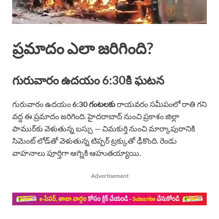
ప్రమాదం ఎలా జరిగింది?
గురువారం ఉదయం 6:30కి ఘటన
గురువారం ఉదయం
6:30 గంటలకు
రాయవరం సమీపంలో రాతి గని
వద్ద ఈ ప్రమాదం జరిగింది. హైదరాబాద్ నుంచి ప్రకాశం జిల్లా
పాముర్‌కు వెళుతున్న బస్సు — చిమకుర్తి నుంచి మార్కాపురానికి
సిమెంట్ లోడ్‌తో వెళుతున్న టిప్పర్ ట్రక్కుతో ఢీకొంది. రెండు
వాహనాలు పూర్తిగా అగ్నికి ఆహుతయ్యాయి.
Advertisement