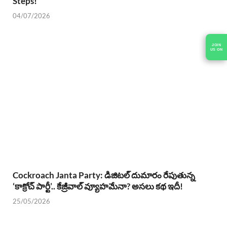
Steps!
04/07/2026
JOIN
US ON
Cockroach Janta Party: డిజిటల్ దుమారం రేపుతున్న
‘కాక్రోచ్ పార్టీ’.. కేజ్రీవాల్ వ్యూహమేనా? అసలు కథ ఇదీ!
25/05/2026