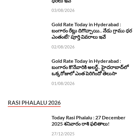
ధరలు ఇవే
03/08/2026
Gold Rate Today in Hyderabad :
బంగారం రేట్లు దిగొచ్చాయి.. నేడు గ్రాము ధర
ఎంతంటే? పూర్తి వివరాలు ఇవే
02/08/2026
Gold Rate Today in Hyderabad :
బంగారం కొనేవారికి అలర్ట్.. హైదరాబాద్‌లో
ఒక్కరోజులో ఎంత పెరిగిందో తెలుసా
01/08/2026
RASI PHALALU 2026
Today Rasi Phalalu : 27 December
2025 శనివారం రాశి ఫలితాలు!
27/12/2025