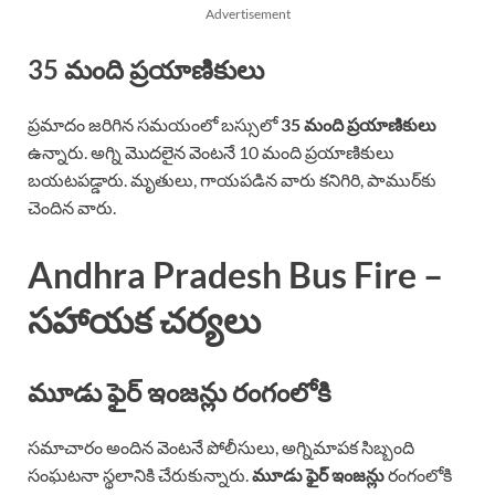
Advertisement
35 మంది ప్రయాణికులు
ప్రమాదం జరిగిన సమయంలో బస్సులో
35 మంది ప్రయాణికులు
ఉన్నారు. అగ్ని మొదలైన వెంటనే 10 మంది ప్రయాణికులు
బయటపడ్డారు. మృతులు, గాయపడిన వారు కనిగిరి, పాముర్‌కు
చెందిన వారు.
Andhra Pradesh Bus Fire –
సహాయక చర్యలు
మూడు ఫైర్ ఇంజన్లు రంగంలోకి
సమాచారం అందిన వెంటనే పోలీసులు, అగ్నిమాపక సిబ్బంది
సంఘటనా స్థలానికి చేరుకున్నారు.
మూడు ఫైర్ ఇంజన్లు
రంగంలోకి