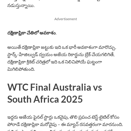
నడుస్తున్నాయి.
Advertisement
దక్షిణాఫ్రికా చేతిలో అవకాశం
.
అయితే దక్షిణాఫ్రికా జట్టుకు ఇది ఒక భారీ అవకాశంగా మారొచ్చు.
స్టార్క్-హేజిల్వుడ్ ద్వయం అజేయ రికార్డును బ్రేక్ చేయగలిగితే,
దక్షిణాఫ్రికా క్రికెట్ చరిత్రలో ఇది ఒక నిలిచిపోయే ఘట్టంగా
మిగిలిపోతుంది.
WTC Final Australia vs
South Africa 2025
ఇద్దరు అజేయ ఫైనల్ స్టార్లు ఒకవైపు, తొలి ప్రపంచ టెస్ట్ టైటిల్‌ కోసం
పోరాడే దక్షిణాఫ్రికా మరోవైపు – ఈ మ్యాచ్ రసవత్తరంగా మారనుంది.