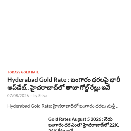
TODAYS GOLD RATE
Hyderabad Gold Rate : బంగారం ధరలపై భారీ
అప్‌డేట్.. హైదరాబాద్‌లో తాజా గోల్డ్ రేట్లు ఇవే
07/08/2026
-
by
Shiva
Hyderabad Gold Rate: హైదరాబాద్‌లో బంగారం ధరలు మళ్లీ …
Gold Rates August 5 2026 : నేడు
బంగారం ధర ఎంత? హైదరాబాద్‌లో 22K,
24K రేట్లు ఇవే