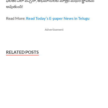
ఫలితం ఎలా వచ్చినా, అభిమానులకు మాత్రం మధుర జ్ఞాపకమే
అవుతుంది!
Read More:
Read Today’s E-paper News in Telugu
Advertisement
RELATED POSTS