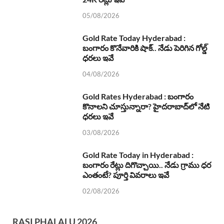
05/08/2026
Gold Rate Today Hyderabad :
బంగారం కొనేవారికి షాక్.. నేడు పెరిగిన గోల్డ్
ధరలు ఇవే
04/08/2026
Gold Rates Hyderabad : బంగారం
కొనాలని చూస్తున్నారా? హైదరాబాద్‌లో నేటి
ధరలు ఇవే
03/08/2026
Gold Rate Today in Hyderabad :
బంగారం రేట్లు దిగొచ్చాయి.. నేడు గ్రాము ధర
ఎంతంటే? పూర్తి వివరాలు ఇవే
02/08/2026
RASI PHALALU 2026