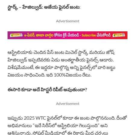
స్టార్క్ – హేజిల్వుడ్: అజేయ ఫైనల్ జంట
:
Advertisement
ఆస్ట్రేలియాకు చెందిన పేస్ జంట మిచెల్ స్టార్క్ మరియు జోష్
హేజిల్వుడ్ ఇప్పటివరకు ఏడు అంతర్జాతీయ ఫైనల్స్ ఆడారు.
విశేషమేమంటే, ఈ ఇద్దరూ పాల్గొన్న అన్ని ఫైనల్స్‌లో వారి జట్టు
విజయం సాధించింది. ఇది 100%విజయం రేటు.
ఈసారి కూడా అదే హిస్టరీ రిపీట్ అవుతుందా?
Advertisement
ఇప్పుడు 2025 WTC ఫైనల్‌లో కూడా ఈ జంట పాల్గొననుంది. దీంతో
అభిమానులు “ఇదే సిరీస్‌లో ఆస్ట్రేలియా గెలుస్తుంది” అని
ఆశిస్తున్నారు. సోషల్ మీడియాలో ఈ రికార్డు మీద చర్చలు