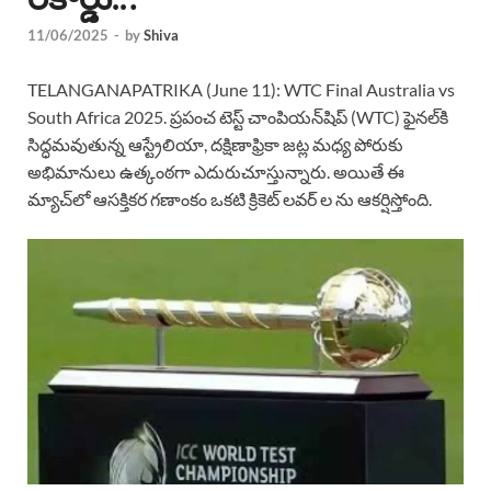
11/06/2025
-
by
Shiva
TELANGANAPATRIKA (June 11): WTC Final Australia vs
South Africa 2025. ప్రపంచ టెస్ట్ చాంపియన్‌షిప్ (WTC) ఫైనల్‌కి
సిద్ధమవుతున్న ఆస్ట్రేలియా, దక్షిణాఫ్రికా జట్ల మధ్య పోరుకు
అభిమానులు ఉత్కంఠగా ఎదురుచూస్తున్నారు. అయితే ఈ
మ్యాచ్‌లో ఆసక్తికర గణాంకం ఒకటి క్రికెట్ లవర్ ల ను ఆకర్షిస్తోంది.