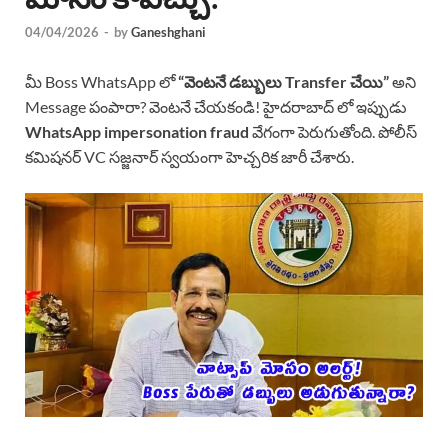
04/04/2026
-
by
Ganeshghani
మీ Boss WhatsApp లో
“వెంటనే డబ్బులు Transfer చేయి”
అని
Message పంపారా? వెంటనే చేయకండి! హైదరాబాద్ లో ఇప్పుడు
WhatsApp impersonation fraud
వేగంగా పెరుగుతోంది. పోలీస్
కమిషనర్ VC సజ్జనార్ స్వయంగా హెచ్చరిక జారీ చేశారు.