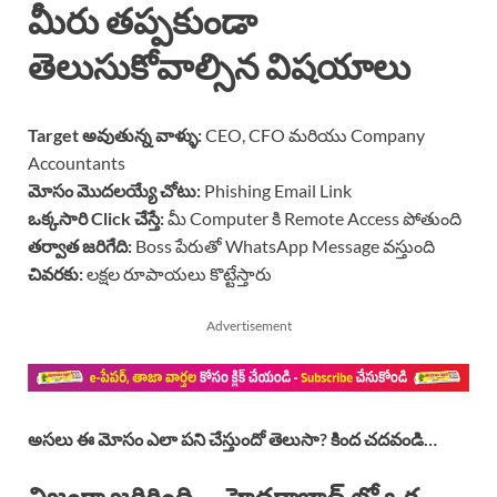
మీరు తప్పకుండా
తెలుసుకోవాల్సిన విషయాలు
Target అవుతున్న వాళ్ళు:
CEO, CFO మరియు Company
Accountants
మోసం మొదలయ్యే చోటు:
Phishing Email Link
ఒక్కసారి Click చేస్తే:
మీ Computer కి Remote Access పోతుంది
తర్వాత జరిగేది:
Boss పేరుతో WhatsApp Message వస్తుంది
చివరకు:
లక్షల రూపాయలు కొట్టేస్తారు
Advertisement
అసలు ఈ మోసం ఎలా పని చేస్తుందో తెలుసా? కింద చదవండి…
నిజంగా జరిగింది — హైదరాబాద్ లో ఒక