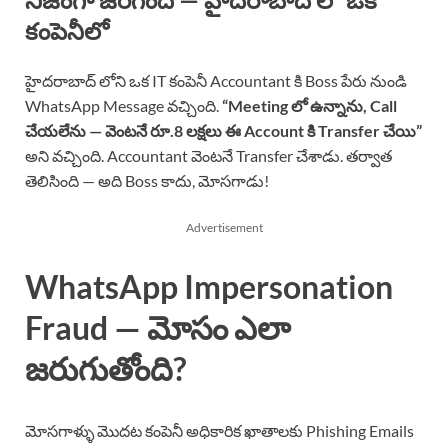
కంపెనీలో
హైదరాబాద్ లోని ఒక IT కంపెనీ Accountant కి Boss పేరు నుండి
WhatsApp Message వచ్చింది.
“Meeting లో ఉన్నాను, Call
చేయలేను — వెంటనే రూ.8 లక్షలు ఈ Account కి Transfer చేయి”
అని వచ్చింది. Accountant వెంటనే Transfer చేశాడు. తర్వాత
తెలిసింది — అది Boss కాదు, మోసగాడు!
Advertisement
WhatsApp Impersonation
Fraud — మోసం ఎలా
జరుగుతోంది?
మోసగాళ్ళు మొదట కంపెనీ అధికారిక ఖాతాలకు Phishing Emails