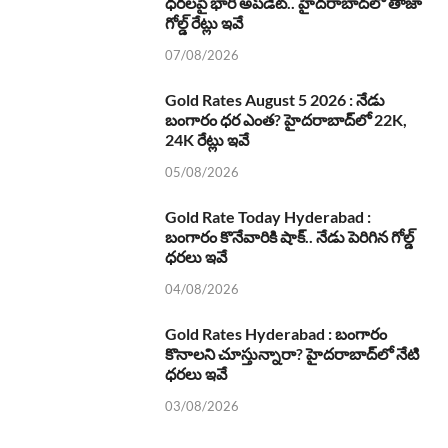
ధరలపై భారీ అప్‌డేట్.. హైదరాబాద్‌లో తాజా
గోల్డ్ రేట్లు ఇవే
07/08/2026
Gold Rates August 5 2026 : నేడు
బంగారం ధర ఎంత? హైదరాబాద్‌లో 22K,
24K రేట్లు ఇవే
05/08/2026
Gold Rate Today Hyderabad :
బంగారం కొనేవారికి షాక్.. నేడు పెరిగిన గోల్డ్
ధరలు ఇవే
04/08/2026
Gold Rates Hyderabad : బంగారం
కొనాలని చూస్తున్నారా? హైదరాబాద్‌లో నేటి
ధరలు ఇవే
03/08/2026