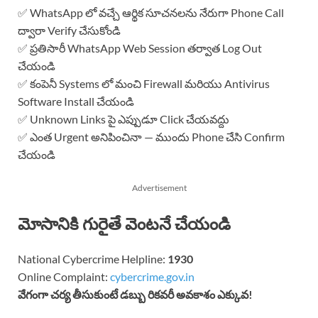
✅ WhatsApp లో వచ్చే ఆర్థిక సూచనలను నేరుగా Phone Call
ద్వారా Verify చేసుకోండి
✅ ప్రతిసారీ WhatsApp Web Session తర్వాత Log Out
చేయండి
✅ కంపెనీ Systems లో మంచి Firewall మరియు Antivirus
Software Install చేయండి
✅ Unknown Links పై ఎప్పుడూ Click చేయవద్దు
✅ ఎంత Urgent అనిపించినా — ముందు Phone చేసి Confirm
చేయండి
Advertisement
మోసానికి గురైతే వెంటనే చేయండి
National Cybercrime Helpline:
1930
Online Complaint:
cybercrime.gov.in
వేగంగా చర్య తీసుకుంటే డబ్బు రికవరీ అవకాశం ఎక్కువ!