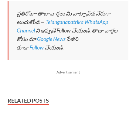
ప్రతిరోజూ తాజా వార్తలు మీ వాట్సాప్‌కు నేరుగా
అందుకోండి —
Telanganapatrika WhatsApp
Channel
ని ఇప్పుడే Follow చేయండి. తాజా వార్తల
కోసం మా
Google News
పేజీని
కూడా
Follow
చేయండి.
Advertisement
RELATED POSTS