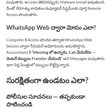
పంపుతారు. ఆ Links తెరిచినప్పుడు Malware Install అవుతుంది.
దీంతో నేరగాళ్ళు బాధితుల కంప్యూటర్ సిస్టమ్‌లకు పూర్తి Remote
Access పొందుతారు.
WhatsApp Web ద్వారా మోసం ఎలా?
Computer కి Access పొందిన తర్వాత WhatsApp Web
Session ద్వారా సీనియర్ అధికారులను అనుకరిస్తారు.
Accountants కి
“Meeting లో ఉన్నాను, Call చేయలేను —
వెంటనే డబ్బులు Transfer చేయండి”
అని Messages పంపుతారు.
ఇలా పెద్ద మొత్తంలో డబ్బులు కొట్టేస్తున్నారు.
సురక్షితంగా ఉండటం ఎలా?
పోలీసుల సూచనలు — తప్పకుండా
పాటించండి