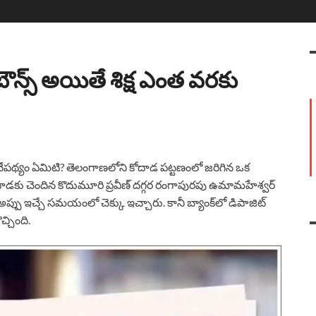
ౌన్స్ అయితే శిక్ష ఎంత వరకు
నేపథ్యం ఏమిటి? తెలంగాణలోని కోదాడ పట్టణంలో జరిగిన ఒక
డకు చెందిన కొదుమూరి ప్రవీణ్ దగ్గర రంగాపురపు ఉమామహేశ్వర్
 అప్పు ఇచ్చే సమయంలో చెక్కు ఇచ్చారు. కానీ బ్యాంక్‌లో డిపాజిట్
చ్చింది.