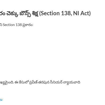
ెక్కు బౌన్స్ శిక్ష (Section 138, NI Act)
 Section 138 ప్రకారం:
మైంది. ఈ కేసులో ప్రవీణ్ తరపున సీనియర్ న్యాయవాది
gu