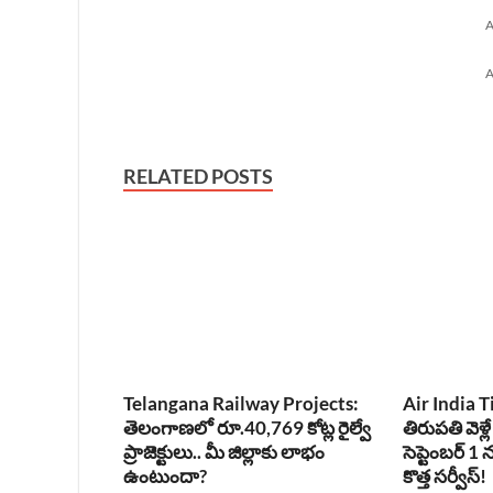
A
A
RELATED POSTS
Telangana Railway Projects:
Air India T
తెలంగాణలో రూ.40,769 కోట్ల రైల్వే
తిరుపతి వెళ్లే
ప్రాజెక్టులు.. మీ జిల్లాకు లాభం
సెప్టెంబర్ 
ఉంటుందా?
కొత్త సర్వీస్!