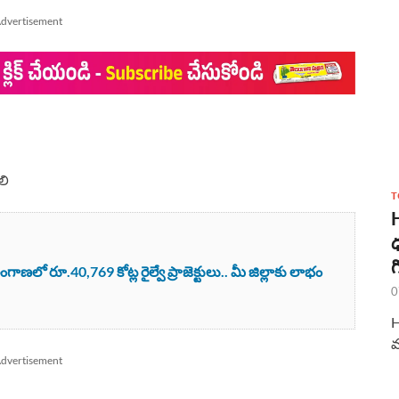
dvertisement
లి
T
ధ
గ
లో రూ.40,769 కోట్ల రైల్వే ప్రాజెక్టులు.. మీ జిల్లాకు లాభం
0
H
మ
dvertisement