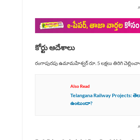
A
కోర్టు ఆదేశాలు
రంగాపురపు ఉమామహేశ్వర్ రూ. 5 లక్షలు తిరిగి చెల్లించా
Also Read
Telangana Railway Projects: తెలంగాణ
ఉంటుందా?
A