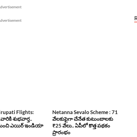
dvertisement
dvertisement
irupati Flights:
Netanna Sevalo Scheme : 71
 వారికి శుభవార్త..
వేలకుపైగా చేనేత కుటుంబాలకు
1 నుంచి ఎయిర్ ఇండియా
₹25 వేలు.. ఏపీలో కొత్త పథకం
ప్రారంభం