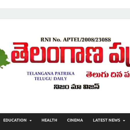
Telugu ,Latest Telangana News, Rajanna Sircilla News, Telangana Break
EDUCATION
HEALTH
CINEMA
LATEST NEWS
వార్తలు , తెలుగు వార్తలు , బ్రేకింగ్ న్యూస్ తెలుగులో , తెలంగాణ లో తాజా అప్‌డేట్