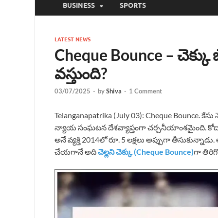
BUSINESS
SPORTS
LATEST NEWS
Cheque Bounce – చెక్కు బ
వస్తుంది?
03/07/2025
-
by
Shiva
-
1 Comment
Telanganapatrika (July 03): Cheque Bounce. కేసు 
న్యాయ సంఘటన దేశవ్యాప్తంగా చర్చనీయాంశమైంది. కోదా
అనే వ్యక్తి 2014లో రూ. 5 లక్షలు అప్పుగా తీసుకున్నాడు.
చేయగానే అది
చెల్లని చెక్కు (Cheque Bounce)
గా తిరిగొ