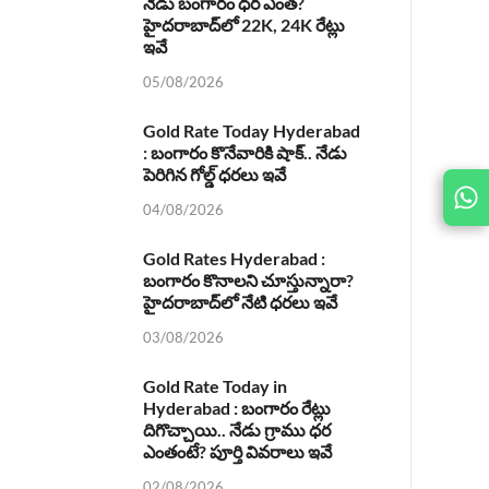
నేడు బంగారం ధర ఎంత?
హైదరాబాద్‌లో 22K, 24K రేట్లు
ఇవే
05/08/2026
Gold Rate Today Hyderabad
: బంగారం కొనేవారికి షాక్.. నేడు
పెరిగిన గోల్డ్ ధరలు ఇవే
JOIN
US ON
04/08/2026
Gold Rates Hyderabad :
బంగారం కొనాలని చూస్తున్నారా?
హైదరాబాద్‌లో నేటి ధరలు ఇవే
03/08/2026
Gold Rate Today in
Hyderabad : బంగారం రేట్లు
దిగొచ్చాయి.. నేడు గ్రాము ధర
ఎంతంటే? పూర్తి వివరాలు ఇవే
02/08/2026