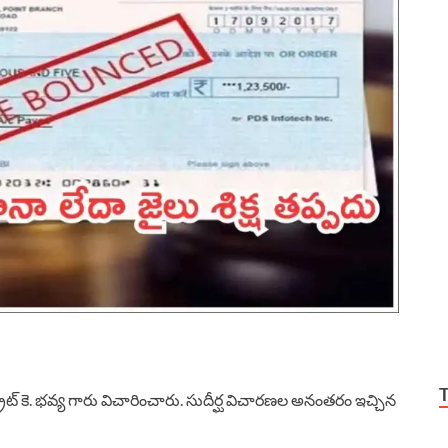
ిస్ట్రేట్ కె. భవ్య గారు విచారించారు. సుదీర్ఘ విచారణల అనంతరం ఇచ్చిన