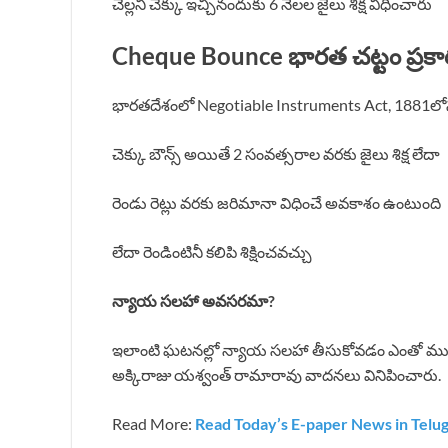
చెల్లని చెక్కు ఇచ్చినందుకు 6 నెలల జైలు శిక్ష విధించారు
Cheque Bounce భారత చట్టం ప్రకారం చ
భారతదేశంలో Negotiable Instruments Act, 1881లోని
చెక్కు బౌన్స్ అయితే 2 సంవత్సరాల వరకు జైలు శిక్ష లేదా
రెండు రెట్లు వరకు జరిమానా విధించే అవకాశం ఉంటుంది
లేదా రెండింటినీ కలిపి శిక్షించవచ్చు
న్యాయ సలహా అవసరమా?
ఇలాంటి ఘటనల్లో న్యాయ సలహా తీసుకోవడం ఎంతో ముఖ్య
అక్కిరాజు యశ్వంత్ రామారావు వాదనలు వినిపించారు.
Read More:
Read Today’s E-paper News in Telu