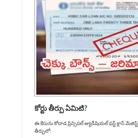
కోర్టు తీర్పు ఏమిటి?
ఈ కేసును కోదాడ ప్రిన్సిపల్ జ్యుడీషియల్ ఫస్ట్ క్లాస్ మేజ
తీర్పులో: