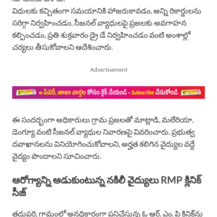
విధులకు కచ్చితంగా సమయానికి హాజరుకావడం, అన్ని రికార్డులను
సరిగ్గా నిర్వహించడం, సీజనల్ వ్యాధులపై ప్రజలకు అవగాహన
కల్పించడం, ప్రతి శుక్రవారం డ్రై డే నిర్వహించడం వంటి అంశాల్లో
చర్యలు తీసుకోవాలని ఆదేశించారు.
Advertisement
ఈ సందర్భంగా అధికారులు గ్రామ ప్రజలతో మాట్లాడి, మలేరియా,
డెంగ్యూ వంటి సీజనల్ వ్యాధుల నివారణపై వివరించారు. ప్రభుత్వ
దవాఖానలను వినియోగించుకోవాలని, అర్హత కలిగిన వైద్యుల వద్దే
వైద్యం పొందాలని సూచించారు.
ఆరోగ్యాన్ని ఆడుకుంటున్న నకిలీ వైద్యులు RMP క్లినిక్
సీజ్
తదుపరి, గ్రామంలో అనధికారంగా పనిచేస్తున్న ఓ ఆర్. ఎం. పి క్లినిక్‌ను