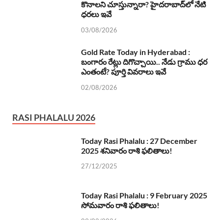
కొనాలని చూస్తున్నారా? హైదరాబాద్‌లో నేటి
ధరలు ఇవే
03/08/2026
Gold Rate Today in Hyderabad :
బంగారం రేట్లు దిగొచ్చాయి.. నేడు గ్రాము ధర
ఎంతంటే? పూర్తి వివరాలు ఇవే
02/08/2026
RASI PHALALU 2026
Today Rasi Phalalu : 27 December
2025 శనివారం రాశి ఫలితాలు!
27/12/2025
Today Rasi Phalalu : 9 February 2025
సోమవారం రాశి ఫలితాలు!