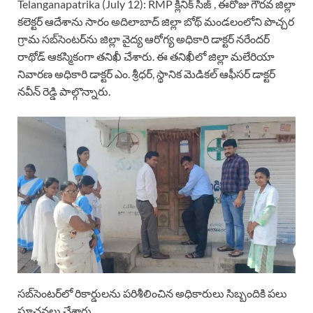
Telanganapatrika (July 12): RMP క్లినిక్ సీజ్ , ఈరోజు గౌరవ జిల్లా
కలెక్టర్ ఆదేశాను సారం అదిలాబాద్ జిల్లా బోథ్ మండలంలోని పొచ్చర
గ్రామ సబ్‌సెంటర్‌ను జిల్లా వైద్య ఆరోగ్య అధికారి డాక్టర్ నరేందర్
రాథోడ్ ఆకస్మికంగా తనిఖీ చేశారు. ఈ తనిఖీలో జిల్లా మలేరియా
నివారణ అధికారి డాక్టర్ ఎం. శ్రీధర్, స్థానిక మెడికల్ ఆఫీసర్ డాక్టర్
నవీన్ రెడ్డి పాల్గొన్నారు.
సబ్‌సెంటర్‌లో రికార్డులను పరిశీలించిన అధికారులు సిబ్బందికి పలు
సూచనలు చేశారు.