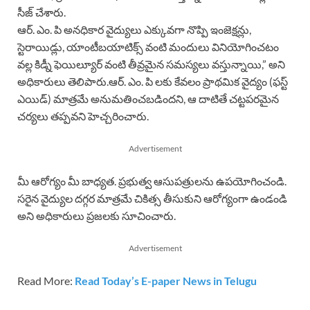
సీజ్ చేశారు.
ఆర్. ఎం. పి అనధికార వైద్యులు ఎక్కువగా నొప్పి ఇంజెక్షన్లు,
స్టెరాయిడ్లు, యాంటీబయాటిక్స్ వంటి మందులు వినియోగించటం
వల్ల కిడ్నీ ఫెయిల్యూర్ వంటి తీవ్రమైన సమస్యలు వస్తున్నాయి,” అని
అధికారులు తెలిపారు.ఆర్. ఎం. పి లకు కేవలం ప్రాథమిక వైద్యం (ఫస్ట్
ఎయిడ్) మాత్రమే అనుమతించబడిందని, ఆ దాటితే చట్టపరమైన
చర్యలు తప్పవని హెచ్చరించారు.
Advertisement
మీ ఆరోగ్యం మీ బాధ్యత. ప్రభుత్వ ఆసుపత్రులను ఉపయోగించండి.
సరైన వైద్యుల దగ్గర మాత్రమే చికిత్స తీసుకుని ఆరోగ్యంగా ఉండండి
అని అధికారులు ప్రజలకు సూచించారు.
Advertisement
Read More:
Read Today’s E-paper News in Telugu