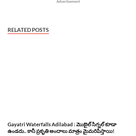
Advertisement
RELATED POSTS
Gayatri Waterfalls Adilabad : మొబైల్ సిగ్నల్ కూడా
ఉండదు.. కానీ ప్రకృతి అందాలు మాత్రం మైమరిపిస్తాయి!