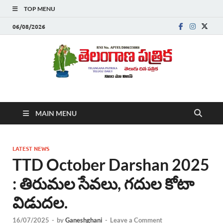
TOP MENU
06/08/2026
Telanganapatrika
Telangana News, Telugu News Today, Breaking News Telugu
MAIN MENU
,Latest Telangana News, Rajanna Sircilla News, Telangana
Breaking News, Telugu Newspaper Online, Today Telugu News,
Telangana Politics News, Hyderabad Breaking News , తాజా వార్తలు ,
తెలుగు వార్తలు , బ్రేకింగ్ న్యూస్ తెలుగులో , తెలంగాణ లో తాజా అప్‌డేట్స్ ,
LATEST NEWS
తెలుగు న్యూస్ పేపర్
TTD October Darshan 2025
: తిరుమల సేవలు, గదుల కోటా
విడుదల.
16/07/2025
-
by
Ganeshghani
-
Leave a Comment