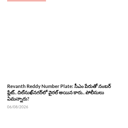
Revanth Reddy Number Plate: సీఎం పేరుతో నంబర్
ప్లేట్.. దిల్‌సుఖ్‌నగర్‌లో వైరల్ అయిన కారు.. పోలీసులు
ఏమన్నారు?
06/08/2026