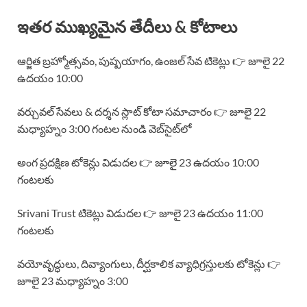
ఇతర ముఖ్యమైన తేదీలు & కోటాలు
ఆర్జిత బ్రహ్మోత్సవం, పుష్పయాగం, ఉంజల్ సేవ టికెట్లు 👉 జూలై 22
ఉదయం 10:00
వర్చువల్ సేవలు & దర్శన స్లాట్ కోటా సమాచారం 👉 జూలై 22
మధ్యాహ్నం 3:00 గంటల నుండి వెబ్‌సైట్‌లో
అంగ ప్రదక్షిణ టోకెన్లు విడుదల 👉 జూలై 23 ఉదయం 10:00
గంటలకు
Srivani Trust టికెట్లు విడుదల 👉 జూలై 23 ఉదయం 11:00
గంటలకు
వయోవృద్ధులు, దివ్యాంగులు, దీర్ఘకాలిక వ్యాధిగ్రస్తులకు టోకెన్లు 👉
జూలై 23 మధ్యాహ్నం 3:00