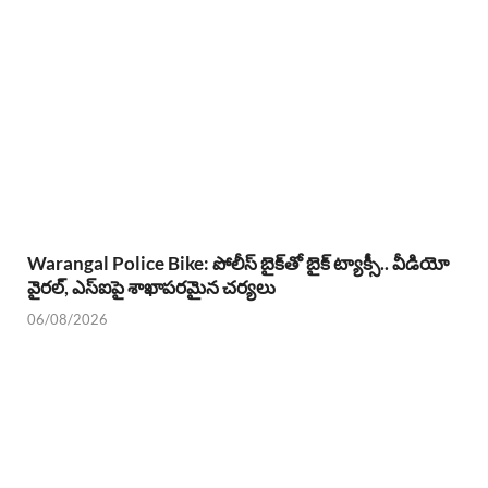
Warangal Police Bike: పోలీస్ బైక్‌తో బైక్ ట్యాక్సీ.. వీడియో
వైరల్, ఎస్‌ఐపై శాఖాపరమైన చర్యలు
06/08/2026