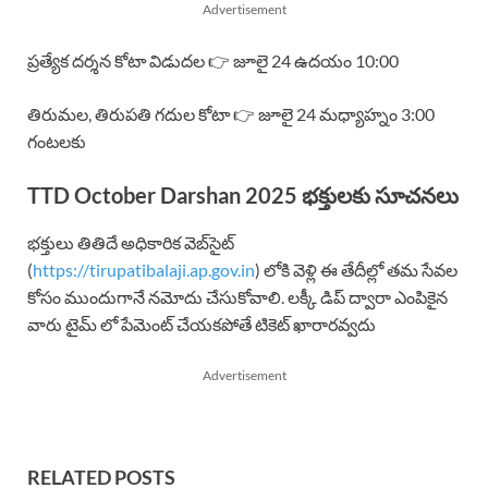
Advertisement
ప్రత్యేక దర్శన కోటా విడుదల 👉 జూలై 24 ఉదయం 10:00
తిరుమల, తిరుపతి గదుల కోటా 👉 జూలై 24 మధ్యాహ్నం 3:00
గంటలకు
TTD October Darshan 2025 భక్తులకు సూచనలు
భక్తులు తితిదే అధికారిక వెబ్‌సైట్
(
https://tirupatibalaji.ap.gov.in
) లోకి వెళ్లి ఈ తేదీల్లో తమ సేవల
కోసం ముందుగానే నమోదు చేసుకోవాలి. లక్కీ డిప్ ద్వారా ఎంపికైన
వారు టైమ్ లో పేమెంట్ చేయకపోతే టికెట్ ఖారారవ్వదు
Advertisement
RELATED POSTS