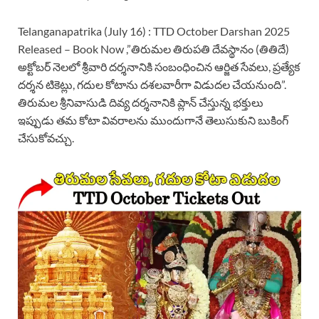
Telanganapatrika (July 16) : TTD October Darshan 2025
Released – Book Now ,”తిరుమల తిరుపతి దేవస్థానం (తితిదే)
అక్టోబర్ నెలలో శ్రీవారి దర్శనానికి సంబంధించిన ఆర్జిత సేవలు, ప్రత్యేక
దర్శన టికెట్లు, గదుల కోటాను దశలవారీగా విడుదల చేయనుంది”.
తిరుమల శ్రీనివాసుడి దివ్య దర్శనానికి ప్లాన్ చేస్తున్న భక్తులు
ఇప్పుడు తమ కోటా వివరాలను ముందుగానే తెలుసుకుని బుకింగ్
చేసుకోవచ్చు.