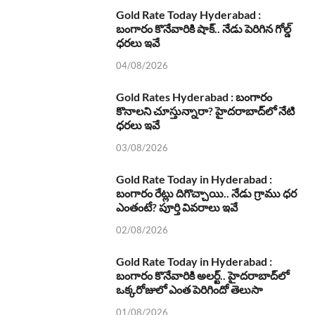
Gold Rate Today Hyderabad :
బంగారం కొనేవారికి షాక్.. నేడు పెరిగిన గోల్డ్
ధరలు ఇవే
04/08/2026
Gold Rates Hyderabad : బంగారం
కొనాలని చూస్తున్నారా? హైదరాబాద్‌లో నేటి
ధరలు ఇవే
03/08/2026
Gold Rate Today in Hyderabad :
బంగారం రేట్లు దిగొచ్చాయి.. నేడు గ్రాము ధర
ఎంతంటే? పూర్తి వివరాలు ఇవే
02/08/2026
Gold Rate Today in Hyderabad :
బంగారం కొనేవారికి అలర్ట్.. హైదరాబాద్‌లో
ఒక్కరోజులో ఎంత పెరిగిందో తెలుసా
01/08/2026