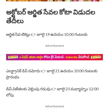
అక్టోబర్ ఆర్జిత సేవల కోటా విడుదల
తేదీలు
ఆర్జిత సేవ టికెట్లు 👉 జూలై 19 ఉదయం 10:00 గంటలకు
Advertisement
ఎలక్ట్రానిక్ డిప్ నమోదు 👉 జూలై 21 ఉదయం 10:00 గంటలకు
ప్రారంభం
డిప్ విజేతలకు చెల్లింపు గడువు 👉 జూలై 23 మధ్యాహ్నం 12:00
లోపు
Advertisement