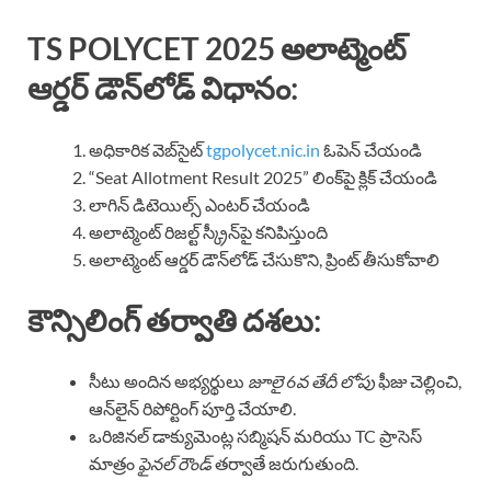
TS POLYCET 2025 అలాట్మెంట్
ఆర్డర్ డౌన్‌లోడ్ విధానం:
అధికారిక వెబ్‌సైట్‌
tgpolycet.nic.in
ఓపెన్ చేయండి
“Seat Allotment Result 2025” లింక్‌పై క్లిక్ చేయండి
లాగిన్ డిటెయిల్స్ ఎంటర్ చేయండి
అలాట్మెంట్ రిజల్ట్ స్క్రీన్‌పై కనిపిస్తుంది
అలాట్మెంట్ ఆర్డర్ డౌన్‌లోడ్ చేసుకొని, ప్రింట్ తీసుకోవాలి
కౌన్సిలింగ్ తర్వాతి దశలు:
సీటు అందిన అభ్యర్థులు
జూలై 6వ తేదీ లోపు
ఫీజు చెల్లించి,
ఆన్‌లైన్ రిపోర్టింగ్ పూర్తి చేయాలి.
ఒరిజినల్ డాక్యుమెంట్ల సబ్మిషన్ మరియు TC ప్రాసెస్
మాత్రం
ఫైనల్ రౌండ్
తర్వాతే జరుగుతుంది.