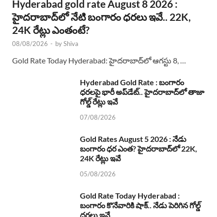
Hyderabad gold rate August 8 2026 :
హైదరాబాద్‌లో నేటి బంగారం ధరలు ఇవే.. 22K,
24K రేట్లు ఎంతంటే?
08/08/2026
-
by
Shiva
Gold Rate Today Hyderabad: హైదరాబాద్‌లో ఆగస్టు 8, …
Hyderabad Gold Rate : బంగారం
ధరలపై భారీ అప్‌డేట్.. హైదరాబాద్‌లో తాజా
గోల్డ్ రేట్లు ఇవే
07/08/2026
Gold Rates August 5 2026 : నేడు
బంగారం ధర ఎంత? హైదరాబాద్‌లో 22K,
24K రేట్లు ఇవే
05/08/2026
Gold Rate Today Hyderabad :
బంగారం కొనేవారికి షాక్.. నేడు పెరిగిన గోల్డ్
ధరలు ఇవే