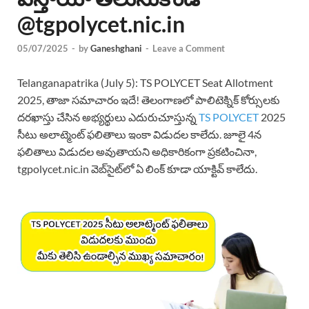
@tgpolycet.nic.in
05/07/2025
-
by
Ganeshghani
-
Leave a Comment
Telanganapatrika (July 5): TS POLYCET Seat Allotment
2025, తాజా సమాచారం ఇదే! తెలంగాణలో పాలిటెక్నిక్ కోర్సులకు
దరఖాస్తు చేసిన అభ్యర్థులు ఎదురుచూస్తున్న
TS POLYCET
2025
సీటు అలాట్మెంట్ ఫలితాలు ఇంకా విడుదల కాలేదు. జూలై 4న
ఫలితాలు విడుదల అవుతాయని అధికారికంగా ప్రకటించినా,
tgpolycet.nic.in వెబ్‌సైట్‌లో ఏ లింక్ కూడా యాక్టివ్ కాలేదు.