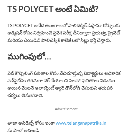
TS POLYCET అంటే ఏమిటి?
TS POLYCET అనేది తెలంగాణలో పాలిటెక్నిక్ డిప్లొమా కోర్సులకు
అడ్మిషన్ కోసం నిర్వహించే ప్రవేశ పరీక్ష. దీనిద్వారా ప్రభుత్వ, ప్రైవేట్
మరియు ఎయిడెడ్ పాలిటెక్నిక్ కాలేజీలలో సీట్లు భర్తీ చేస్తారు.
ముగింపులో…
వెబ్ కౌన్సిలింగ్ ఫలితాల కోసం వేచిచూస్తున్న విద్యార్థులు అధికారిక
వెబ్‌సైట్‌ను తరచుగా చెక్ చేయాలని సలహా. ఫలితాలు విడుదల
అయిన వెంటనే అలాట్మెంట్ ఆర్డర్ డౌన్‌లోడ్ చేసుకుని తదుపరి
చర్యలు తీసుకోవాలి.
Advertisement
తాజా అప్‌డేట్స్ కోసం ఇంకా
www.telanganapatrika.in
ను ఫాలో అవ్వండి