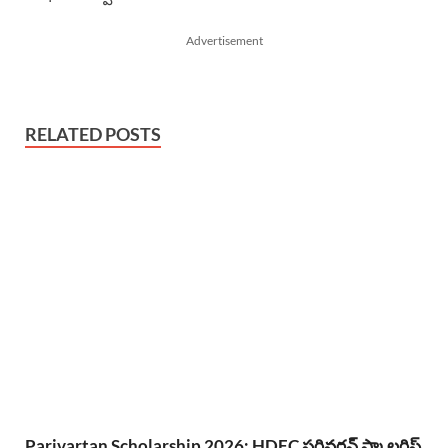
Advertisement
RELATED POSTS
Parivartan Scholarship 2026: HDFC పరివర్తన్ స్కాలర్షిప్