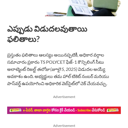
ఎప్పుడు విడుదలవుతాయి
ఫలితాలు?
ప్రస్తుతం ఫలితాలు ఆలస్యం అయినప్పటికీ, అధికార వర్గాల
సమాచారం ప్రకారం TS POLYCET ఫేజ్-1 కౌన్సిలింగ్ సీటు
అలాట్మెంట్ రిజల్ట్
ఈరోజు (జూలై 5, 2025)
విడుదల అయ్యే
అవకాశం ఉంది. అభ్యర్థులు తమ హాల్ టికెట్ నంబర్ మరియు
పాస్‌వర్డ్ ఉపయోగించి అధికారిక వెబ్‌సైట్‌లో చెక్ చేయవచ్చు.
Advertisement
Advertisement