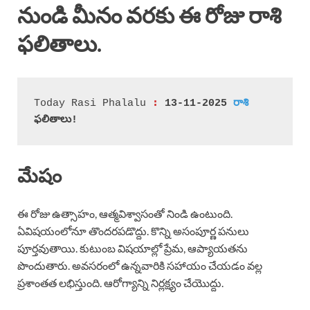
నుండి మీనం వరకు ఈ రోజు రాశి
ఫలితాలు.
 :
Today Rasi Phalalu
 13-11-2025 
రాశి
ఫలితాలు!
మేషం
ఈ రోజు ఉత్సాహం, ఆత్మవిశ్వాసంతో నిండి ఉంటుంది.
ఏవిషయంలోనూ తొందరపడొద్దు. కొన్ని అసంపూర్ణ పనులు
పూర్తవుతాయి. కుటుంబ విషయాల్లో ప్రేమ, ఆప్యాయతను
పొందుతారు. అవసరంలో ఉన్నవారికి సహాయం చేయడం వల్ల
ప్రశాంతత లభిస్తుంది. ఆరోగ్యాన్ని నిర్లక్ష్యం చేయొద్దు.