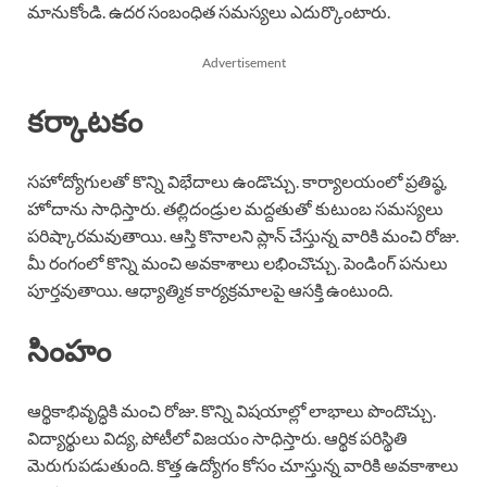
మానుకోండి. ఉదర సంబంధిత సమస్యలు ఎదుర్కొంటారు.
Advertisement
కర్కాటకం
సహోద్యోగులతో కొన్ని విభేదాలు ఉండొచ్చు. కార్యాలయంలో ప్రతిష్ఠ,
హోదాను సాధిస్తారు. తల్లిదండ్రుల మద్దతుతో కుటుంబ సమస్యలు
పరిష్కారమవుతాయి. ఆస్తి కొనాలని ప్లాన్ చేస్తున్న వారికి మంచి రోజు.
మీ రంగంలో కొన్ని మంచి అవకాశాలు లభించొచ్చు. పెండింగ్ పనులు
పూర్తవుతాయి. ఆధ్యాత్మిక కార్యక్రమాలపై ఆసక్తి ఉంటుంది.
సింహం
ఆర్థికాభివృద్ధికి మంచి రోజు. కొన్ని విషయాల్లో లాభాలు పొందొచ్చు.
విద్యార్థులు విద్య, పోటీలో విజయం సాధిస్తారు. ఆర్థిక పరిస్థితి
మెరుగుపడుతుంది. కొత్త ఉద్యోగం కోసం చూస్తున్న వారికి అవకాశాలు