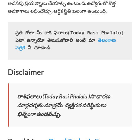
అదనపు ప్రయత్నాలు చేయాల్సి ఉంటుంది. ఉద్యోగంలో కొత్త
అవకాశాలు లభించొచ్చు. ఆర్థిక స్థితి బలంగా ఉంటుంది.
ప్రతి రోజు మీ రాశి ఫలాలు(
Today Rasi Phalalu
)
ఎలా ఉన్నాయో తెలుసుకోవాలి అంటే మా 
తెలంగాణ 
పత్రిక
 నీ చూడండి
Disclaimer
రాశిఫలాలు (
Today Rasi Phalalu
)
సాధారణ
మార్గదర్శకం మాత్రమే. వ్యక్తిగత పరిస్థితులు
భిన్నంగా ఉండవచ్చు.