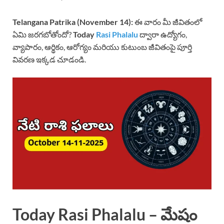
Telangana Patrika (November 14):
ఈ వారం మీ జీవితంలో
ఏమి జరగబోతోందో?
Today
Rasi Phalalu
ద్వారా ఉద్యోగం,
వ్యాపారం, ఆర్థికం, ఆరోగ్యం మరియు కుటుంబ జీవితంపై పూర్తి
వివరణ ఇక్కడ చూడండి.
Today Rasi Phalalu – మేషం