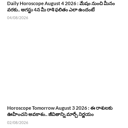
Daily Horoscope August 4 2026 : మేషం నుంచి మీనం
వరకు.. ఆగస్టు 4న మీ రాశి ఫలితం ఎలా ఉందంటే
04/08/2026
Horoscope Tomorrow August 3 2026 : ఈ రాశులకు
ఊహించని అవకాశం.. జీవితాన్ని మార్చే నిర్ణయం
02/08/2026