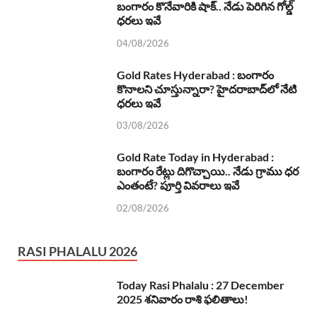
బంగారం కొనేవారికి షాక్.. నేడు పెరిగిన గోల్డ్
ధరలు ఇవే
04/08/2026
Gold Rates Hyderabad : బంగారం
కొనాలని చూస్తున్నారా? హైదరాబాద్‌లో నేటి
ధరలు ఇవే
03/08/2026
Gold Rate Today in Hyderabad :
బంగారం రేట్లు దిగొచ్చాయి.. నేడు గ్రాము ధర
ఎంతంటే? పూర్తి వివరాలు ఇవే
02/08/2026
RASI PHALALU 2026
Today Rasi Phalalu : 27 December
2025 శనివారం రాశి ఫలితాలు!