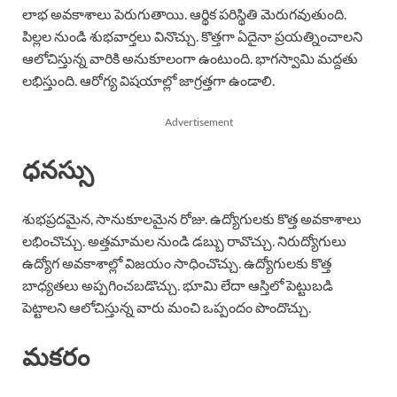
లాభ అవకాశాలు పెరుగుతాయి. ఆర్థిక పరిస్థితి మెరుగవుతుంది.
పిల్లల నుండి శుభవార్తలు వినొచ్చు. కొత్తగా ఏదైనా ప్రయత్నించాలని
ఆలోచిస్తున్న వారికి అనుకూలంగా ఉంటుంది. భాగస్వామి మద్దతు
లభిస్తుంది. ఆరోగ్య విషయాల్లో జాగ్రత్తగా ఉండాలి.
Advertisement
ధనస్సు
శుభప్రదమైన, సానుకూలమైన రోజు. ఉద్యోగులకు కొత్త అవకాశాలు
లభించొచ్చు. అత్తమామల నుండి డబ్బు రావొచ్చు. నిరుద్యోగులు
ఉద్యోగ అవకాశాల్లో విజయం సాధించొచ్చు. ఉద్యోగులకు కొత్త
బాధ్యతలు అప్పగించబడొచ్చు. భూమి లేదా ఆస్తిలో పెట్టుబడి
పెట్టాలని ఆలోచిస్తున్న వారు మంచి ఒప్పందం పొందొచ్చు.
మకరం