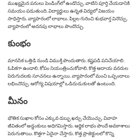
ముఖ్యమైన పనులు పెండింగ్‌లో ఉండొచ్చు. వాటిని పూర్తి చేయడానికి
సమయం పడుతుంది. విద్యార్థులు ఉన్నత విద్యలో విజయం
సాధిస్తారు. వ్యాపారంలో లాభాలు. పిల్లల గురించి శుభవార్త వినొచ్చు.
వ్యాపారంలో అదనపు లాభాలు పొందొచ్చు.
కుంభం
మానసిక ఒత్తిడి నుండి విముక్తి పొందుతారు. కష్టపడి పనిచేయాలి.
ఓపికగా ఉండాలి. కోపం నియంత్రించుకోవాలి. కొత్త ఆదాయ వనరుల
పెరుగుదలకు సూచనలు ఉన్నాయి. వ్యాపారంలో మంచి ఒప్పందాలు
లభించొచ్చు. ఆరోగ్య విషయాల్లో ఒడిదుడుకులతో ఉంటుంది.
మీనం
భౌతిక సుఖాల కోసం ఎక్కువ డబ్బు ఖర్చు చేయొచ్చు. వివాహ
జీవితంలో అడ్డంకులు అధిగమిస్తారు. ఆర్థిక లాభం పొందే అవకాశాలు
పెరుగుతాయి. కొత్తగా ఏదైనా చేస్తారు. కొత్త ప్రాజెక్టులలో కొన్ని