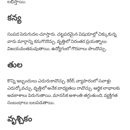
లభిస్తాయి.
కన్య
సంపద పెరుగుదల చూస్తారు. చట్టపరమైన విషయాల్లో చిక్కుకున్న
వారు మార్గాన్ని కనుగొనొచ్చు. వృత్తిలో నిరంతర ప్రయత్నాలు
విజయవంతమవుతాయి. ఉద్యోగంలో గౌరవాలు పొందొచ్చు.
తుల
కొన్ని ఇబ్బందులు ఎదురుకావొచ్చు. కెరీర్, వ్యాపారంలో సవాళ్లు
ఎదుర్కోవచ్చు. వృత్తిలో అనేక బాధ్యతలు రావొచ్చు. ఆర్థిక లాభాలకు
అవకాశాలు పెరుగుతాయి. మానసిక అశాంతి తగ్గుతుంది. వ్యక్తిగత
సంబంధాలు బలపడతాయి.
వృశ్చికం