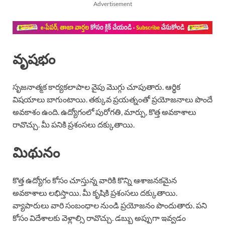
Advertisement
వృషభం
సృజనాత్మక కార్యకలాపాల వైపు మొగ్గు చూపుతారు. ఆర్థిక
విషయాలు బాగుంటాయి. తక్కువ ప్రయత్నంతో ప్రయోజనాలు పొందే
అవకాశం ఉంది. ఉద్యోగంలో పురోగతి, మార్పు, కొత్త అవకాశాలు
రావొచ్చు. మీ పనికి ప్రశంసలు దక్కుతాయి.
మిథునం
కొత్త ఉద్యోగం కోసం చూస్తున్న వారికి కొన్ని ఆశాజనకమైన
అవకాశాలు లభిస్తాయి. మీ కృషికి ప్రశంసలు దక్కుతాయి.
వ్యాపారులు వారి సంబంధాల నుండి ప్రయోజనం పొందుతారు. పని
కోసం విదేశాలకు వెళ్లాల్సి రావొచ్చు. డబ్బు అప్పుగా ఇవ్వడం