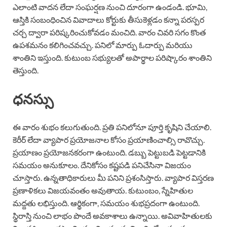
ఎలాంటి వాదన లేదా సంఘర్షణ నుంచి దూరంగా ఉండండి. భూమి,
ఆస్తికి సంబంధించిన వివాదాలు కోర్టుకు తీసుకెళ్లడం కన్నా పరస్పర
చర్చ ద్వారా పరిష్కరించుకోవడం మంచిది. వారం చివరి సగం కొంత
ఉపశమనం కలిగించవచ్చు. పనిలో మార్పు ఓదార్పు మరియు
శాంతిని ఇస్తుంది. కుటుంబ సభ్యులతో అపార్థాల పరిష్కారం శాంతిని
తెస్తుంది.
ధనస్సు
ఈ వారం శుభం కలుగుతుంది. ప్రతి పనిలోనూ పూర్తి కృషిని చేయాలి.
కెరీర్ లేదా వ్యాపార ప్రయోజనాల కోసం ప్రయాణించాల్సి రావొచ్చు.
ప్రయాణం ప్రయోజనకరంగా ఉంటుంది. డబ్బు పెట్టుబడి పెట్టడానికి
సమయం అనుకూలం. దేనికోసం కష్టపడి పనిచేసినా విజయం
చూస్తారు. ఉన్నతాధికారులు మీ పనిని ప్రశంసిస్తారు. వ్యాపార విస్తరణ
ప్రణాళికలు విజయవంతం అవుతాయ. కుటుంబం, స్నేహితుల
మద్దతు లభిస్తుంది. ఆర్థికంగా, సమయం శుభప్రదంగా ఉంటుంది.
స్థిరాస్తి నుంచి లాభం పొందే అవకాశాలు ఉన్నాయి. అవివాహితులకు