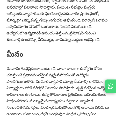
ఈ వారం బాగుంటుంది. కెరీర్, వ్యాపారం, కుటుంబానికి సంబంధించిన
విషయాల్లో ఫలితాలు సాధిస్తారు. కుటుంబ సభ్యుల మద్దతు
లభిస్తుంది. వ్యాపారులకు ఫలవంతమైనది. వారం ప్రారంభంలో,
మార్కెట్లో చిక్కుకున్న డబ్బు విడుదల అవుతుంది. మార్కెట్ బూము
సద్వినియోగం చేసుకోగలుగుతారు. సంపద పెరుగుతుంది.
ఉద్యోగంలో ఉన్నవారికి ఆనందం తెస్తుంది. ప్రమోషన్ గురించి
శుభవార్త పొందొచ్చు. సీనియర్లు, జూనియర్ల మద్దతు లభిస్తుంది.
మీనం
ఈ వారం శుభప్రదంగా ఉంటుంది. చాలా కాలంగా ఉద్యోగం కోసం
చూస్తుంటే ప్రభావవంతమైన వ్యక్తి సహాయంతో ఉద్యోగం
పొందగలుగుతారు. సుదూర వ్యాపార యాత్ర చేయాల్సి రావొచ్చు.
విద్యార్థులు పోటీ పరీక్షల్లో విజయం సాధిస్తారు. వృత్తిపరమైన ఉద్యోగ
అవకాశాలు ఉంటాయి. ఉన్నతాధికారుల ప్రశంసలు, బహుమతులు
సాధించగలరు. ముఖ్యమైన బాధ్యతలు వస్తాయి. వ్యాపార
సంబంధిత సమస్యలు పరిష్కారమవుతాయి. కొత్త ఆదాయ వనరులు
ఉంటాయి. కుటుంబం, దగ్గరి బంధువుల మద్దతు, ప్రోత్సాహం