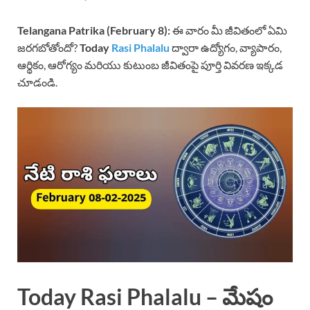
Telangana Patrika (February
8):
ఈ వారం మీ జీవితంలో ఏమి
జరగబోతోందో?
Today
Rasi Phalalu
ద్వారా ఉద్యోగం, వ్యాపారం,
ఆర్థికం, ఆరోగ్యం మరియు కుటుంబ జీవితంపై పూర్తి వివరణ ఇక్కడ
చూడండి.
Today Rasi Phalalu – మేషం