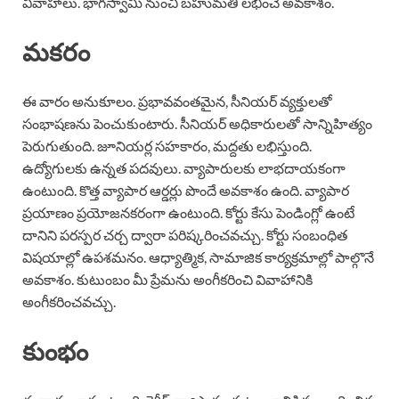
వివాహాలు. భాగస్వామి నుంచి బహుమతి లభించే అవకాశం.
మకరం
ఈ వారం అనుకూలం. ప్రభావవంతమైన, సీనియర్ వ్యక్తులతో
సంభాషణను పెంచుకుంటారు. సీనియర్ అధికారులతో సాన్నిహిత్యం
పెరుగుతుంది. జూనియర్ల సహకారం, మద్దతు లభిస్తుంది.
ఉద్యోగులకు ఉన్నత పదవులు. వ్యాపారులకు లాభదాయకంగా
ఉంటుంది. కొత్త వ్యాపార ఆర్డర్లు పొందే అవకాశం ఉంది. వ్యాపార
ప్రయాణం ప్రయోజనకరంగా ఉంటుంది. కోర్టు కేసు పెండింగ్లో ఉంటే
దానిని పరస్పర చర్చ ద్వారా పరిష్కరించవచ్చు. కోర్టు సంబంధిత
విషయాల్లో ఉపశమనం. ఆధ్యాత్మిక, సామాజిక కార్యక్రమాల్లో పాల్గొనే
అవకాశం. కుటుంబం మీ ప్రేమను అంగీకరించి వివాహానికి
అంగీకరించవచ్చు.
కుంభం