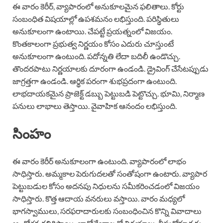
ఈ వారం కెరీర్, వ్యాపారంలో అనుకూలమైన ఫలితాలు. కోర్టు
సంబంధిత విషయాల్లో ఉపశమనం లభిస్తుంది. పరిస్థితులు
అనుకూలంగా ఉంటాయి. చేపట్టే ప్రయత్నంలో విజయం.
కొంతకాలంగా ప్రభుత్వ నిర్ణయం కోసం ఎదురు చూస్తుంటే
అనుకూలంగా ఉంటుంది. పదోన్నతి లేదా బదిలీ ఉండొచ్చు.
తొందరపాటు నిర్ణయాలకు దూరంగా ఉండండి. డ్రైవింగ్ చేసేటప్పుడు
జాగ్రత్తగా ఉండండి. ఆర్థిక పరంగా శుభప్రదంగా ఉంటుంది.
లాభదాయకమైన ప్రాజెక్ట్ డబ్బు పెట్టుబడి పెట్టొచ్చు. భూమి, నిర్మాణ
పనులు లాభాలు తెస్తాయి. వైవాహిక ఆనందం లభిస్తుంది.
సింహం
ఈ వారం కెరీర్ అనుకూలంగా ఉంటుంది. వ్యాపారంలో లాభం
సాధిస్తారు. అమ్మకాల పెరుగుదలతో సంతోషంగా ఉంటారు. వ్యాపార
పెట్టుబడుల కోసం అదనపు నిధులను సమీకరించడంలో విజయం
సాధిస్తారు. కొత్త ఆదాయ వనరులు వస్తాయి. వారం మధ్యలో
భాగస్వాములు, సరఫరాదారులకు సంబంధించిన కొన్ని వివాదాలు