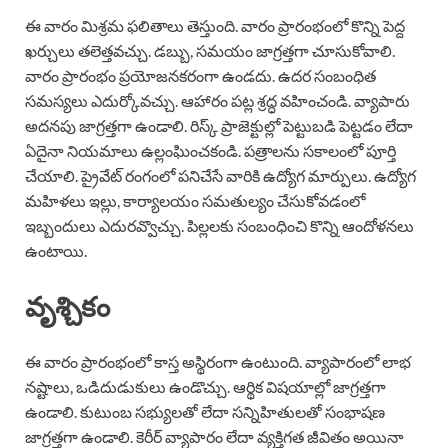
ఈ వారం మిశ్రమ ఫలితాలు తెస్తుంది. వారం ప్రారంభంలో కొన్ని పెద్ద
ఖర్చులు తలెత్తవచ్చు. డబ్బు, సమయం జాగ్రత్తగా చూసుకోవాలి.
వారం ప్రారంభం ప్రయోజనకరంగా ఉండదు. ఉదర సంబంధిత
సమస్యలు ఎదుర్కోవచ్చు. ఆహారం పట్ల శ్రద్ధ వహించండి. వ్యాపారు
అదనపు జాగ్రత్తగా ఉండాలి. రిస్క్ ప్రాజెక్టుల్లో పెట్టుబడి పెట్టడం లేదా
ఏదైనా నియమాలు ఉల్లంఘించకండి. పత్రాలను సకాలంలో పూర్తి
చేయాలి. ప్రైవేట్ రంగంలో పనిచేసే వారికి ఉద్యోగ మార్పులు. ఉద్యోగ
మహిళలు ఇల్లు, కార్యాలయం సమతుల్యం చేసుకోవడంలో
ఇబ్బందులు ఎదురవ్వొచ్చు. పిల్లలకు సంబంధించి కొన్ని ఆందోళనలు
ఉంటాయి.
వృశ్చికం
ఈ వారం ప్రారంభంలో కాస్త అస్థిరంగా ఉంటుంది. వ్యాపారంలో లాభ
నష్టాలు, ఒడిదుడుకులు ఉండొచ్చు. ఆర్థిక విషయాల్లో జాగ్రత్తగా
ఉండాలి. కుటుంబ సభ్యులతో లేదా సన్నిహితులతో సంభాషణ
జాగ్రత్తగా ఉండాలి. కెరీర్ వ్యాపారం లేదా వ్యక్తిగత జీవితం అయినా