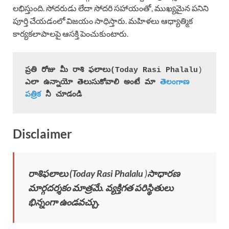
లభిస్తుంది. సోదరుడు లేదా సోదరి సహాయంతో, ముఖ్యమైన పనిని
పూర్తి చేయడంలో విజయం సాధిస్తారు. మహిళలు ఆధ్యాత్మిక
కార్యకలాపాలపై ఆసక్తి పెంచుకుంటారు.
ప్రతి రోజు మీ రాశి ఫలాలు(
Today Rasi Phalalu
)
ఎలా ఉన్నాయో తెలుసుకోవాలి అంటే మా 
తెలంగాణ 
పత్రిక
 నీ చూడండి
Disclaimer
రాశిఫలాలు (
Today Rasi Phalalu
)
సాధారణ
మార్గదర్శకం మాత్రమే. వ్యక్తిగత పరిస్థితులు
భిన్నంగా ఉండవచ్చు.