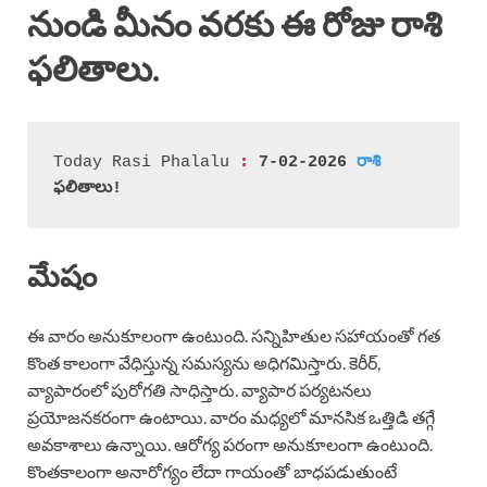
నుండి మీనం వరకు ఈ రోజు రాశి
ఫలితాలు.
 :
Today Rasi Phalalu
 7-02-2026 
రా
శి
ఫలితాలు!
మేషం
ఈ వారం అనుకూలంగా ఉంటుంది. సన్నిహితుల సహాయంతో గత
కొంత కాలంగా వేధిస్తున్న సమస్యను అధిగమిస్తారు. కెరీర్,
వ్యాపారంలో పురోగతి సాధిస్తారు. వ్యాపార పర్యటనలు
ప్రయోజనకరంగా ఉంటాయి. వారం మధ్యలో మానసిక ఒత్తిడి తగ్గే
అవకాశాలు ఉన్నాయి. ఆరోగ్య పరంగా అనుకూలంగా ఉంటుంది.
కొంతకాలంగా అనారోగ్యం లేదా గాయంతో బాధపడుతుంటే