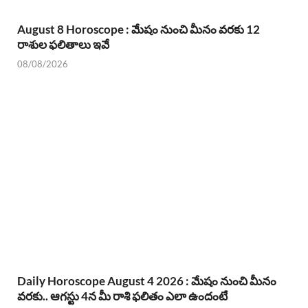
August 8 Horoscope : మేషం నుంచి మీనం వరకు 12
రాశుల ఫలితాలు ఇవే
08/08/2026
Daily Horoscope August 4 2026 : మేషం నుంచి మీనం
వరకు.. ఆగస్టు 4న మీ రాశి ఫలితం ఎలా ఉందంటే