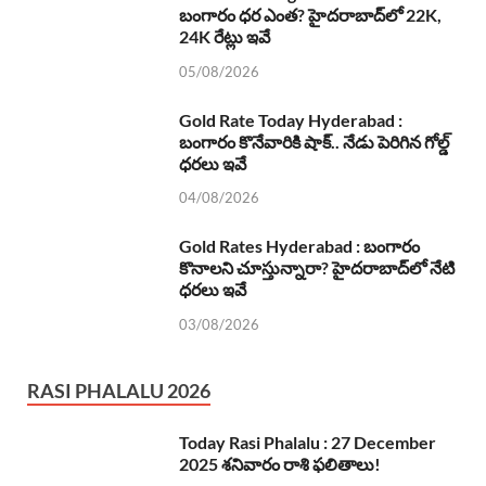
బంగారం ధర ఎంత? హైదరాబాద్‌లో 22K,
24K రేట్లు ఇవే
05/08/2026
Gold Rate Today Hyderabad :
బంగారం కొనేవారికి షాక్.. నేడు పెరిగిన గోల్డ్
ధరలు ఇవే
04/08/2026
Gold Rates Hyderabad : బంగారం
కొనాలని చూస్తున్నారా? హైదరాబాద్‌లో నేటి
ధరలు ఇవే
03/08/2026
RASI PHALALU 2026
Today Rasi Phalalu : 27 December
2025 శనివారం రాశి ఫలితాలు!