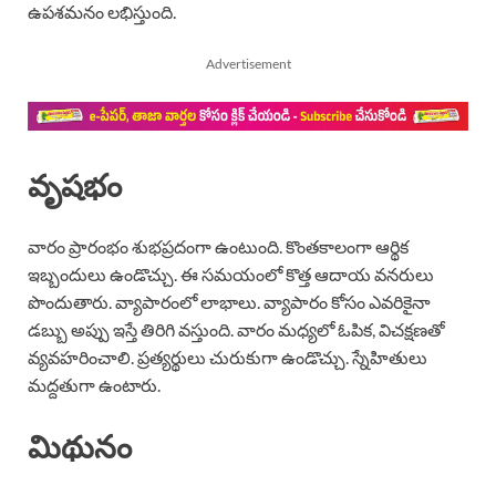
ఉపశమనం లభిస్తుంది.
Advertisement
వృషభం
వారం ప్రారంభం శుభప్రదంగా ఉంటుంది. కొంతకాలంగా ఆర్థిక
ఇబ్బందులు ఉండొచ్చు. ఈ సమయంలో కొత్త ఆదాయ వనరులు
పొందుతారు. వ్యాపారంలో లాభాలు. వ్యాపారం కోసం ఎవరికైనా
డబ్బు అప్పు ఇస్తే తిరిగి వస్తుంది. వారం మధ్యలో ఓపిక, విచక్షణతో
వ్యవహరించాలి. ప్రత్యర్థులు చురుకుగా ఉండొచ్చు. స్నేహితులు
మద్దతుగా ఉంటారు.
మిథునం