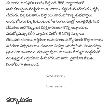
ఈ వారం శుభ ఫలితాలను తెస్తుంది. కెరీర్, వ్యాపారంలో
అనుకూలమైన పరిస్థితులు ఉంటాయి. కష్టపడి పనిచేయడం, కృషి
చేయడం వల్ల ఫలితాలు వస్తాయి. వారంలో కొన్ని శుభవార్తలు
అందుకోవడం వల్ల కుటుంబంలో ఆనందం. ఇంట్లో ఆధ్యాత్మిక, శుభ
వేడుకలు జరగొచ్చు. ఒక వ్యక్తి కారణంగా కొన్ని ఇబ్బందులు
ఎదుర్కోవచ్చు. కెరీర్, వ్యాపార పురోగతికి కొత్త మార్గాలు
తెరుచుకుంటాయి. ఆర్థికంగా అనుకూలం. ఉద్యోగులకు కొత్త ఆదాయ
వనరులు ఏర్పడతాయి. కుటుంబ సభ్యుల మధ్య ప్రేమ, సామరస్యం
ప్రబలంగా ఉంటాయి. తోబుట్టువులు, కుటుంబ సభ్యుల మద్దతుతో
ముఖ్యమైన నిర్ణయాలు తీసుకోగలుగుతారు. వైవాహిక జీవితం
సంతోషంగా ఉంటుంది.
Advertisement
Advertisement
కర్కాటకం