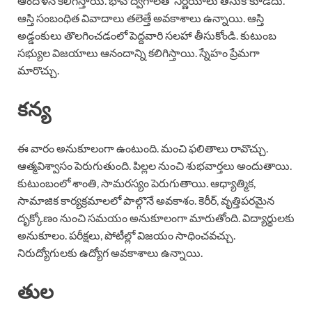
ఆందోళన కలిగిస్తాయి. భావోద్వేగాలతో నిర్ణయాలు తీసుకోకూడదు.
ఆస్తి సంబంధిత వివాదాలు తలెత్తే అవకాశాలు ఉన్నాయి. ఆస్తి
అడ్డంకులు తొలగించడంలో పెద్దవారి సలహా తీసుకోండి. కుటుంబ
సభ్యుల విజయాలు ఆనందాన్ని కలిగిస్తాయి. స్నేహం ప్రేమగా
మారొచ్చు.
కన్య
ఈ వారం అనుకూలంగా ఉంటుంది. మంచి ఫలితాలు రావొచ్చు.
ఆత్మవిశ్వాసం పెరుగుతుంది. పిల్లల నుంచి శుభవార్తలు అందుతాయి.
కుటుంబంలో శాంతి, సామరస్యం పెరుగుతాయి. ఆధ్యాత్మిక,
సామాజిక కార్యక్రమాలలో పాల్గొనే అవకాశం. కెరీర్, వృత్తిపరమైన
దృక్కోణం నుంచి సమయం అనుకూలంగా మారుతోంది. విద్యార్థులకు
అనుకూలం. పరీక్షలు, పోటీల్లో విజయం సాధించవచ్చు.
నిరుద్యోగులకు ఉద్యోగ అవకాశాలు ఉన్నాయి.
తుల