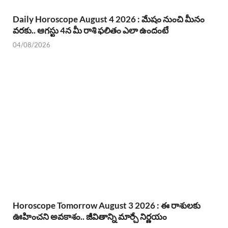
Daily Horoscope August 4 2026 : మేషం నుంచి మీనం
వరకు.. ఆగస్టు 4న మీ రాశి ఫలితం ఎలా ఉందంటే
04/08/2026
Horoscope Tomorrow August 3 2026 : ఈ రాశులకు
ఊహించని అవకాశం.. జీవితాన్ని మార్చే నిర్ణయం