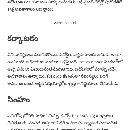
తలెత్తుతాయి. కుటుంబ సభ్యుల మద్దతు లభిస్తుంది. కెరీర్లో పురోగతికి
కొత్త అవకాశాలు లభిస్తాయి.
Advertisement
కర్కాటకం
పని బాధ్యతలు పెరుగుతాయి. ఉద్యోగ, వ్యాపారాలకు అనుకూలంగా
ఉంటుంది. అధికారుల మద్దతు లభిస్తుంది. చాలా కాలంగా పెండింగ్‌లో
ఉన్న పనులు విజయవంతమవుతాయి. ఉద్యోగంలో మార్పు వచ్చే
అవకాశాలు ఉన్నాయి. కుటుంబ జీవితంలో సమస్యలు పెరిగే
అవకాశం ఉంది. ఆర్థిక విషయాల్లో జాగ్రత్తగా నిర్ణయాలు తీసుకోండి.
సింహం
పనిలో పురోగతి సాధించవచ్చు. ఉద్యోగులు అదనపు బాధ్యతలు
చేపడతారు. సంపద, ఆస్తులు పెరిగే అవకాశం. వ్యాపార సంబంధిత
నిర్ణయాలు తెలివిగా తీసుకోండి. వ్యాపారంలో ఎవరినీ గుడ్డిగా