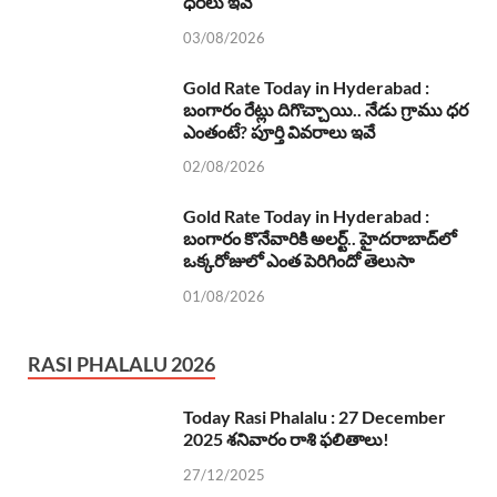
ధరలు ఇవే
03/08/2026
Gold Rate Today in Hyderabad :
బంగారం రేట్లు దిగొచ్చాయి.. నేడు గ్రాము ధర
ఎంతంటే? పూర్తి వివరాలు ఇవే
02/08/2026
Gold Rate Today in Hyderabad :
బంగారం కొనేవారికి అలర్ట్.. హైదరాబాద్‌లో
ఒక్కరోజులో ఎంత పెరిగిందో తెలుసా
01/08/2026
RASI PHALALU 2026
Today Rasi Phalalu : 27 December
2025 శనివారం రాశి ఫలితాలు!
27/12/2025