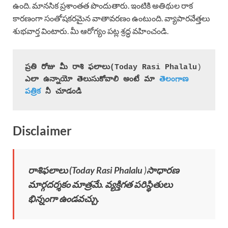
ఉంది. మానసిక ప్రశాంతత పొందుతారు. ఇంటికి అతిథుల రాక
కారణంగా సంతోషకరమైన వాతావరణం ఉంటుంది. వ్యాపారవేత్తలు
శుభవార్త వింటారు. మీ ఆరోగ్యం పట్ల శ్రద్ధ వహించండి.
ప్రతి రోజు మీ రాశి ఫలాలు(
Today Rasi Phalalu
)
ఎలా ఉన్నాయో తెలుసుకోవాలి అంటే మా 
తెలంగాణ 
పత్రిక
 నీ చూడండి
Disclaimer
రాశిఫలాలు (
Today Rasi Phalalu
)
సాధారణ
మార్గదర్శకం మాత్రమే. వ్యక్తిగత పరిస్థితులు
భిన్నంగా ఉండవచ్చు.