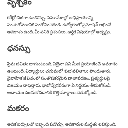
వృశ్చికం
కెరీర్లో బిజీగా ఉండొచ్చు. సమావేశాల్లో అభిప్రాయాన్ని
పంచుకోవడానికి సంకోచించకండి. ఉద్యోగంలో ప్రమోషన్ లభించే
అవకాశం ఉంది. మీ పనికి ప్రశంసలు. ఆర్థిక విషయాల్లో అదృష్టం.
ధనస్సు
ప్రేమ జీవితం బాగుంటుంది. ఏదైనా పని మీద ప్రయాణించే అవకాశం
ఉంటుంది. విద్యార్థులు చదువులో శుభ ఫలితాలు పొందుతారు.
వైవాహిక జీవితంలో సంతోషకరమైన వాతావరణం. ప్రత్యర్థులపై
విజయం సాధిస్తారు. భావోద్వేగపరంగా ఏ నిర్ణయం తీసుకోకండి.
ఆదాయం పెంచుకోవడానికి కొత్త మార్గాలు వెతుక్కోండి.
మకరం
అధిక ఖర్చులతో ఇబ్బంది పడొచ్చు. అధికారుల మద్దతు లభిస్తుంది.