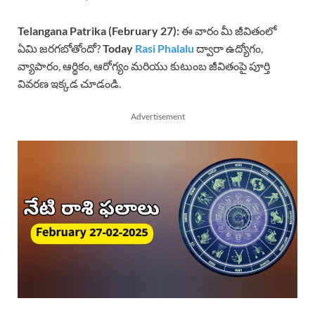
Telangana Patrika (February
27):
ఈ వారం మీ జీవితంలో
ఏమి జరగబోతోందో?
Today
Rasi Phalalu
ద్వారా ఉద్యోగం,
వ్యాపారం, ఆర్థికం, ఆరోగ్యం మరియు కుటుంబ జీవితంపై పూర్తి
వివరణ ఇక్కడ చూడండి.
Advertisement