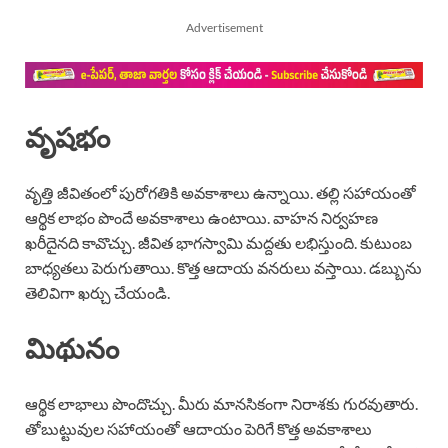
Advertisement
వృషభం
వృత్తి జీవితంలో పురోగతికి అవకాశాలు ఉన్నాయి. తల్లి సహాయంతో
ఆర్థిక లాభం పొందే అవకాశాలు ఉంటాయి. వాహన నిర్వహణ
ఖరీదైనది కావొచ్చు. జీవిత భాగస్వామి మద్దతు లభిస్తుంది. కుటుంబ
బాధ్యతలు పెరుగుతాయి. కొత్త ఆదాయ వనరులు వస్తాయి. డబ్బును
తెలివిగా ఖర్చు చేయండి.
మిథునం
ఆర్థిక లాభాలు పొందొచ్చు. మీరు మానసికంగా నిరాశకు గురవుతారు.
తోబుట్టువుల సహాయంతో ఆదాయం పెరిగే కొత్త అవకాశాలు