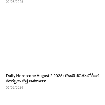
02/08/2026
Daily Horoscope August 2 2026 : కొందరి జీవితంలో కీలక
మార్పులు, కొత్త అవకాశాలు
01/08/2026