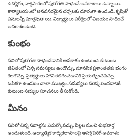
ఉద్యోగం, వ్యాపారంలో పురోగతి సాధించే అవకాశాలు ఉన్నాయి.
కార్యాలయంలో అనవసరమైన చర్చలకు దూరంగా ఉండండి. కృషితో
పనులన్నీ పూర్తవుతాయి. విద్యార్థులు పరీక్షలలో విజయం సాధించే
అవకాశం ఉంది.
కుంభం
పనిలో పురోగతి సాధించడానికి అవకాశం ఉంటుంది. కుటుంబ
జీవితంలో చిన్న సమస్యలు ఉండొచ్చు. మానసిక ప్రశాంతతకు భంగం
కలగొచ్చు. ప్రత్యర్థులు హాని కలిగించడానికి ప్రయత్నించవచ్చు.
ఓపికగా ఉండటం చాలా ముఖ్యం. సమస్యలు పరిష్కరించడానికి
కుటుంబ సభ్యుల సూచనలు తీసుకోండి.
మీనం
పనిలో చిన్న సవాళ్లను ఎదుర్కోవచ్చు. పిల్లల నుంచి శుభవార్త
అందుతుంది. ఆధ్యాత్మిక కార్యకలాపాలపై ఆసక్తి పెరిగే అవకాశం