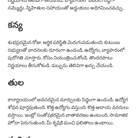
నమ్మొద్దు. స్నేహితుల సహాయంతో అడ్డంకులు అధిగమించవచ్చు.
కన్య
శుభప్రదమైన రోజు. ఆర్థిక పరిస్థితి మెరుగుపడుతుంది. కుటుంబ
సభ్యులతో వాదనలకు దూరంగా ఉండండి. ఉద్యోగం, వ్యాపారంలో
పురోగతి చూస్తారు. కోపం నియంత్రించుకోండి. తొందరపాటు
నిర్ణయాలు తీసుకోకండి. డబ్బును తెలివిగా ఖర్చు చేయండి.
తుల
కార్యాలయంలో అవసరమైన మార్పులకు సిద్ధంగా ఉండండి. ఉద్యోగ
శోధన పూర్తవుతుంది. కొత్త ఉద్యోగం వస్తుంది. కొత్త ఆదాయ వనరులు
వస్తాయి. ఇంట్లో సంతోషకరమైన వాతావరణం ఉంటుంది. సామాజిక
హోదా పెరుగుతుంది. మీ కృషికి మంచి ఫలితాలు ఉంటాయి.