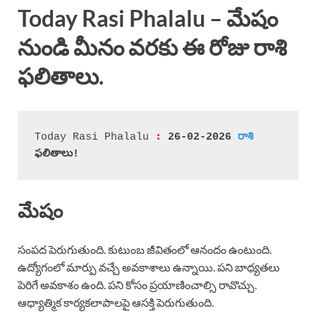
Today Rasi Phalalu – మేషం
నుండి మీనం వరకు ఈ రోజు రాశి
ఫలితాలు.
 :
Today Rasi Phalalu
 26-02-2026 
రా
శి
ఫలితాలు!
మేషం
సంపద పెరుగుతుంది. కుటుంబ జీవితంలో ఆనందం ఉంటుంది.
ఉద్యోగంలో మార్పు వచ్చే అవకాశాలు ఉన్నాయి. పని బాధ్యతలు
పెరిగే అవకాశం ఉంది. పని కోసం ప్రయాణించాల్సి రావొచ్చు.
ఆధ్యాత్మిక కార్యకలాపాలపై ఆసక్తి పెరుగుతుంది.