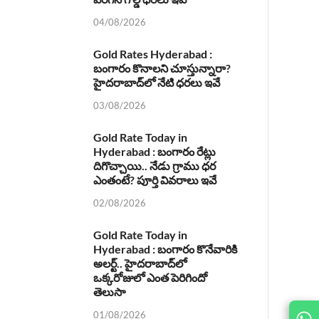
04/08/2026
Gold Rates Hyderabad :
బంగారం కొనాలని చూస్తున్నారా?
హైదరాబాద్‌లో నేటి ధరలు ఇవే
03/08/2026
Gold Rate Today in
Hyderabad : బంగారం రేట్లు
దిగొచ్చాయి.. నేడు గ్రాము ధర
ఎంతంటే? పూర్తి వివరాలు ఇవే
02/08/2026
Gold Rate Today in
Hyderabad : బంగారం కొనేవారికి
అలర్ట్.. హైదరాబాద్‌లో
ఒక్కరోజులో ఎంత పెరిగిందో
తెలుసా
01/08/2026
JOIN