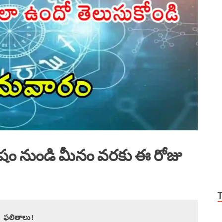
ేషం నుండి మీనం వరకు ఈ రోజు
 ఫలితాలు!