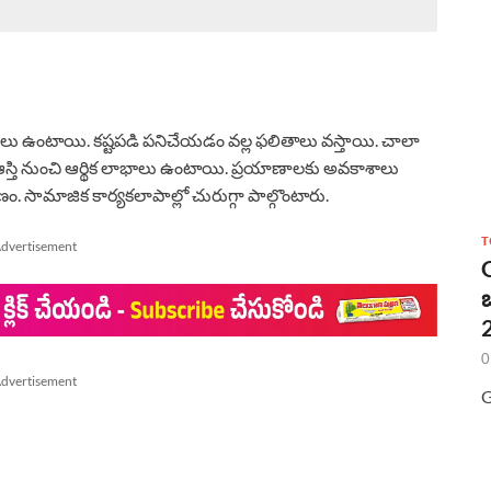
ులు ఉంటాయి. కష్టపడి పనిచేయడం వల్ల ఫలితాలు వస్తాయి. చాలా
ల ఆస్తి నుంచి ఆర్థిక లాభాలు ఉంటాయి. ప్రయాణాలకు అవకాశాలు
ామాజిక కార్యకలాపాల్లో చురుగ్గా పాల్గొంటారు.
T
dvertisement
2
0
dvertisement
G