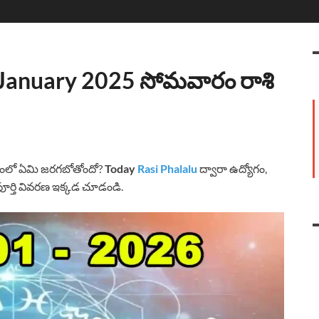
6 January 2025 సోమవారం రాశి
తంలో ఏమి జరగబోతోందో?
Today
Rasi Phalalu
ద్వారా ఉద్యోగం,
పూర్తి వివరణ ఇక్కడ చూడండి.