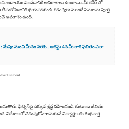
తుంది. ఆదాయం పెంచడానికి అవకాశాలు ఉంటాయి. మీ కెరీర్ లో
బాధ్యత తీసుకోవడానికి భయపడకండి. గడువుకు ముందే పనులను పూర్తి
ించే అవకాశం ఉంది.
 మేషం నుంచి మీనం వరకు.. ఆగస్టు 4న మీ రాశి ఫలితం ఎలా
dvertisement
ందుతారు. ఫిట్నెస్‌పై ఎక్కువ శ్రద్ధ వహించండి. కుటుంబ జీవితం
. విదేశాలలో చదువుకోవాలనుకునే విద్యార్థులకు శుభవార్త