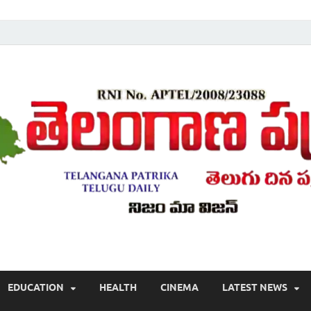
Telugu ,Latest Telangana News, Rajanna Sircilla News, Telangana Break
EDUCATION
HEALTH
CINEMA
LATEST NEWS
వార్తలు , తెలుగు వార్తలు , బ్రేకింగ్ న్యూస్ తెలుగులో , తెలంగాణ లో తాజా అప్‌డేట్