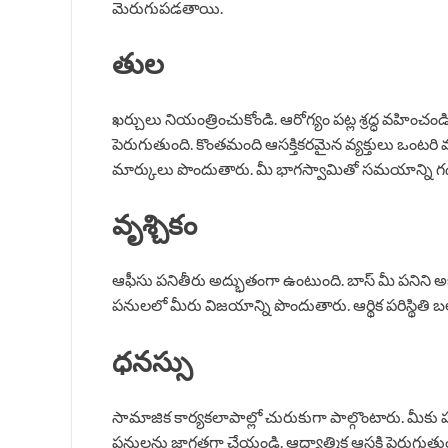
మెరుగుపడతాయి.
తుల
ఖర్చులు నియంత్రించుకోండి. ఆరోగ్యం పట్ల శ్రద్ధ వహించ
పెరుగుతుంది. కొంతమంది ఆసక్తికరమైన వ్యక్తులు ఒంటరి వ్యక్
మార్కులు పొందుతారు. మీ భాగస్వామితో సమయాన్ని గ
వృశ్చికం
ఆఫీసు పనితీరు అద్భుతంగా ఉంటుంది. బాస్ మీ పనిని అభి
పనులలో మీరు విజయాన్ని పొందుతారు. ఆర్థిక పరిస్థి
ధనస్సు
సామాజిక కార్యకలాపాల్లో చురుకుగా పాల్గొంటారు. మీకు
పనులను జాగ్రత్తగా చేయండి. ఆధ్యాత్మిక ఆసక్తి పెరుగుతుం