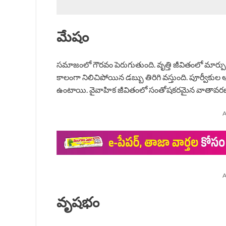
మేషం
సమాజంలో గౌరవం పెరుగుతుంది. వృత్తి జీవితంలో మార్ప
కాలంగా నిలిచిపోయిన డబ్బు తిరిగి వస్తుంది. పూర్వీకు
ఉంటాయి. వైవాహిక జీవితంలో సంతోషకరమైన వాతావరణం. స
A
A
వృషభం