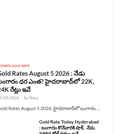
ODAYS GOLD RATE
Gold Rates August 5 2026 : నేడు
బంగారం ధర ఎంత? హైదరాబాద్‌లో 22K,
4K రేట్లు ఇవే
5/08/2026
-
by
Shiva
old Rates August 5 2026: హైదరాబాద్‌లో బంగారం …
Gold Rate Today Hyderabad
: బంగారం కొనేవారికి షాక్.. నేడు
పెరిగిన గోల్డ్ ధరలు ఇవే