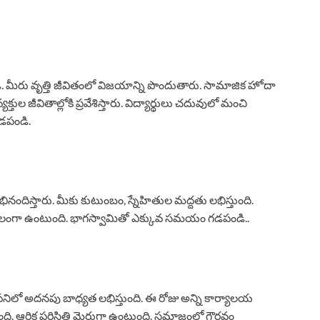
ండి. మీరు వృత్తి జీవితంలో విజయాన్ని పొందుతారు. సామాజిక హోదా
తుల జీవితాల్లోకి ప్రవేశిస్తారు. విద్యార్థులు చదువులో మంచి
డపండి.
నందిస్తారు. మీకు కుటుంబం, స్నేహితుల మద్దతు లభిస్తుంది.
తి బలంగా ఉంటుంది. భాగస్వామితో ఎక్కువ సమయం గడపండి..
 పనిలో అదనపు బాధ్యత లభిస్తుంది. ఈ రోజు అన్ని కార్యాలయ
ది. ఆర్థిక పరిస్థితి మెరుగ్గా ఉంటుంది. సమాజంలో గౌరవం