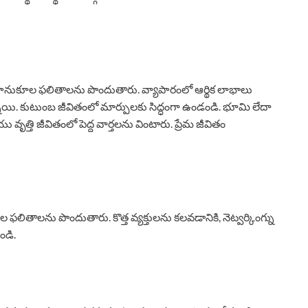
ి సానుకూల ఫలితాలను పొందుతారు. వ్యాపారంలో ఆర్థిక లాభాలు
నాయి. కుటుంబ జీవితంలో మార్పులకు సిద్ధంగా ఉండండి. భూమి లేదా
త్తి జీవితంలో పెద్ద వార్తలను వింటారు. ప్రేమ జీవితం
 ఫలితాలను పొందుతారు. కొత్త వ్యక్తులను కలవడానికి, నెట్వర్కింగ్ను
ండి.