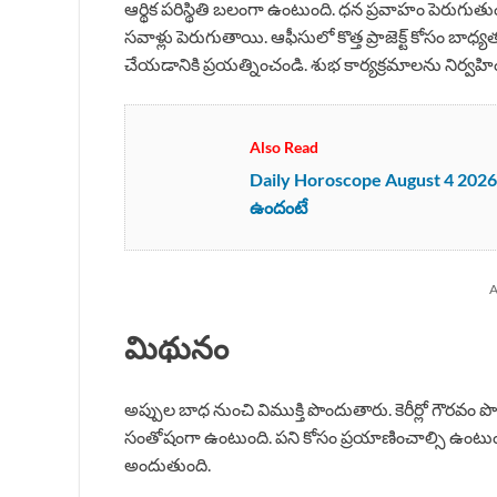
ఆర్థిక పరిస్థితి బలంగా ఉంటుంది. ధన ప్రవాహం పెరుగు
సవాళ్లు పెరుగుతాయి. ఆఫీసులో కొత్త ప్రాజెక్ట్ కోసం 
చేయడానికి ప్రయత్నించండి. శుభ కార్యక్రమాలను నిర్వహ
Also Read
Daily Horoscope August 4 2026 :
ఉందంటే
A
మిథునం
అప్పుల బాధ నుంచి విముక్తి పొందుతారు. కెరీర్లో గౌరవం పొ
సంతోషంగా ఉంటుంది. పని కోసం ప్రయాణించాల్సి ఉంటుంది
అందుతుంది.