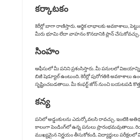
కర్కాటకం
కెరీర్లో బాగా రాణిస్తారు. ఆర్థిక లాభాలకు అవకాశాలు, పెట
మీరు భూమి లేదా వాహనం కొనడానికి ప్లాన్ చేసుకోవచ్చ
సింహం
ఆఫీసులో మీ పనిని ప్రశంసిస్తారు. మీ పనులలో విజయాన
బిజీ షెడ్యూల్ ఉంటుంది. కెరీర్లో పురోగతికి అవకాశాలు
సృష్టించబడతాయి. మీ కంఫర్ట్ జోన్ నుంచి బయటపడి కొత్త
కన్య
పనిలో అడ్డంకులను ఎదుర్కోవలసి రావచ్చు. ఇంటికి 
కాలంగా పెండింగ్‌లో ఉన్న పనులు ప్రారంభమవుతాయి. రియల్
ముఖ్యమైన నిర్ణయం తీసుకోకండి. విద్యార్థులు పరీక్షలలో 