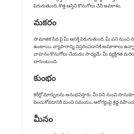
పెరుగుతుంది. కొత్త ఆస్తిని కొనుగోలు చేసే అవకాశం.
మకరం
సామాజిక సేవ పై మీ ఆసక్తి పెరుగుతుంది. మీ పని నుంచ
ఉంటాయి. వ్యాపారాన్ని విస్తరించడానికి అవకాశాలు ఉన్
వాహనం కొనుగోలు చేయడం సాధ్యమే. మీ వ్యక్తిగత మరియు వృ
బాగుంటుంది.
కుంభం
కెరీర్లో మార్పులను అనుభవిస్తారు. మీ పని నుంచి సానుకూల
పెంచుకోవడానికి మంచి సమయం. ఆరోగ్యంపై శ్రద్ధ వహించ
మీనం