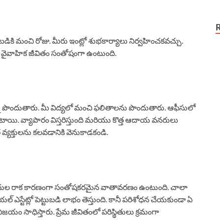
్టుబడికి మంచి రోజు. మీరు ఇంట్లో శుభకార్యాలు నిర్వహించకవచ్చు.
ు. వైవాహిక జీవితం సంతోషంగా ఉంటుంది.
్ని పొందుతారు. మీ విద్యలో మంచి ఫలితాలను పొందుతారు. ఆఫీసులో
 ఉంటాయి. వ్యాపారం విస్తరిస్తుంది మరియు కొత్త ఆదాయ వనరులు
 వ్యక్తులను కలవడానికి వెనుకాడకండి.
అతిథుల రాక కారణంగా సంతోషకరమైన వాతావరణం ఉంటుంది. చాలా
 ఎస్టేట్లో పెట్టుబడి లాభం తెస్తుంది. కానీ పరిశోధన చేయకుండా ఏ
విజయం సాధిస్తారు. ప్రేమ జీవితంలో పరిస్థితులు క్రమంగా