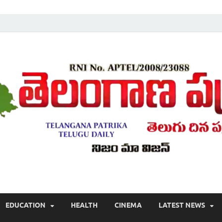
Telugu ,Latest Telangana News, Rajanna Sircilla News, Telangana Break
EDUCATION
HEALTH
CINEMA
LATEST NEWS
వార్తలు , తెలుగు వార్తలు , బ్రేకింగ్ న్యూస్ తెలుగులో , తెలంగాణ లో తాజా అప్‌డేట్