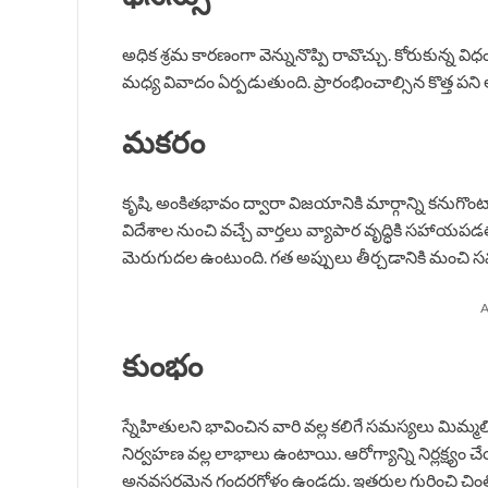
అధిక శ్రమ కారణంగా వెన్నునొప్పి రావొచ్చు. కోరుకున్
మధ్య వివాదం ఏర్పడుతుంది. ప్రారంభించాల్సిన కొత్త ప
మకరం
కృషి, అంకితభావం ద్వారా విజయానికి మార్గాన్ని కనుగొం
విదేశాల నుంచి వచ్చే వార్తలు వ్యాపార వృద్ధికి సహాయపడ
మెరుగుదల ఉంటుంది. గత అప్పులు తీర్చడానికి మంచి 
A
కుంభం
స్నేహితులని భావించిన వారి వల్ల కలిగే సమస్యలు మిమ్మల
నిర్వహణ వల్ల లాభాలు ఉంటాయి. ఆరోగ్యాన్ని నిర్లక్ష్య
అనవసరమైన గందరగోళం ఉండదు. ఇతరుల గురించి చింతి