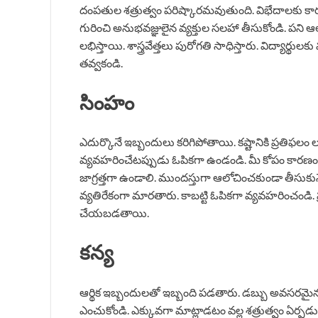
దంపతుల శత్రుత్వం పరిష్కారమవుతుంది. విభేదాలకు కారణ
గురించి అనుభవజ్ఞులైన వ్యక్తుల సలహా తీసుకోండి. పని ఆ
లభిస్తాయి. శాస్త్రవేత్తలు పురోగతి సాధిస్తారు. విద్యార్థు
తవ్వకండి.
సింహం
ఎదుర్కొనే ఇబ్బందులు కరిగిపోతాయి. కష్టానికి ప్రతిఫలం ల
వ్యవహరించేటప్పుడు ఓపికగా ఉండండి. మీ కోపం కారణంగ
జాగ్రత్తగా ఉండాలి. ముందస్తుగా ఆలోచించకుండా తీసుకు
వ్యతిరేకంగా మారతారు. కాబట్టి ఓపికగా వ్యవహరించండ
చేయబడతాయి.
కన్య
ఆర్థిక ఇబ్బందులతో ఇబ్బంది పడతారు. డబ్బు అవసరమైన
ఎంచుకోండి. ఎక్కువగా మాట్లాడటం వల్ల శత్రుత్వం ఏర్ప