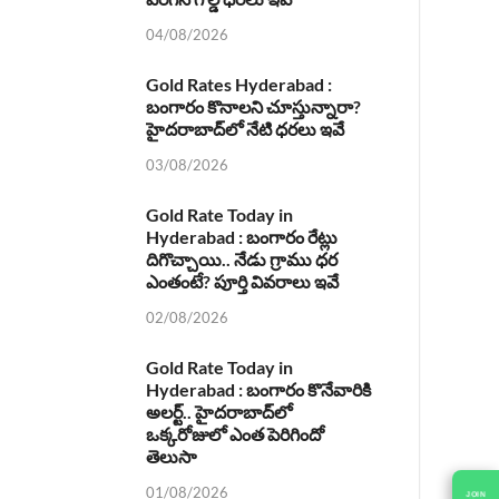
04/08/2026
Gold Rates Hyderabad :
బంగారం కొనాలని చూస్తున్నారా?
హైదరాబాద్‌లో నేటి ధరలు ఇవే
03/08/2026
Gold Rate Today in
Hyderabad : బంగారం రేట్లు
దిగొచ్చాయి.. నేడు గ్రాము ధర
ఎంతంటే? పూర్తి వివరాలు ఇవే
02/08/2026
Gold Rate Today in
Hyderabad : బంగారం కొనేవారికి
అలర్ట్.. హైదరాబాద్‌లో
ఒక్కరోజులో ఎంత పెరిగిందో
తెలుసా
01/08/2026
JOIN