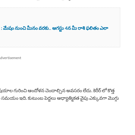
 మేషం నుంచి మీనం వరకు.. ఆగస్టు 4న మీ రాశి ఫలితం ఎలా
dvertisement
విషయాల గురించి ఆందోళన చెందాల్సిన అవసరం లేదు. కెరీర్ లో కొత్త
చేసే సమయం ఇది. కుటుంబ పెద్దలు ఆధ్యాత్మికత వైపు ఎక్కువగా మొగ్గు