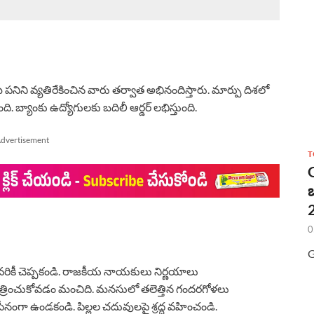
నిని వ్యతిరేకించిన వారు తర్వాత అభినందిస్తారు. మార్పు దిశలో
ి. బ్యాంకు ఉద్యోగులకు బదిలీ ఆర్డర్ లభిస్తుంది.
dvertisement
T
2
0
G
ఎవరికీ చెప్పకండి. రాజకీయ నాయకులు నిర్ణయాలు
ించుకోవడం మంచిది. మనసులో తలెత్తిన గందరగోళలు
సీనంగా ఉండకండి. పిల్లల చదువులపై శ్రద్ధ వహించండి.