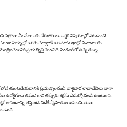
ంచిన పత్రాలు మీ చేతులకు చేరుతాయి. ఆర్థిక విషయాల్లో ఎటువంటి
ుటుంబ సభ్యుల్లో ఒకరు మాట్లాడే ఒక మాట ఇంట్లో వివాదాలకు
త్రించడానికి ప్రయత్నిస్తే మంచిది. పెండింగ్‌లో ఉన్న డబ్బు
లోనే తుంచివేయడానికి ప్రయత్నించండి. వ్యాపార లావాదేవీలు బాగా
నీల ఉద్యోగులు తమది కాని తప్పుకు శిక్షను ఎదుర్కోవలసి ఉంటుంది.
ట్లో ఆనందాన్ని తెస్తుంది. విదేశీ స్నేహితుల బహుమతులు
ం ఉంది.