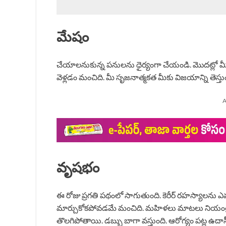
మేషం
చేయాలనుకున్న పనులను ధైర్యంగా చేయండి. మొదట్లో మీ ప
వెళ్లడం మంచిది. మీ సృజనాత్మకత మీకు విజయాన్ని తెస్తుంద
A
వృషభం
ఈ రోజు ప్రగతి పథంలో సాగుతుంది. కెరీర్ రహస్యాలను 
మార్చుకోకపోవడమే మంచిది. మహిళలు మాటలు నియంత్ర
తొలగిపోతాయి. డబ్బు బాగా వస్తుంది. ఆరోగ్యం పట్ల ఉదా