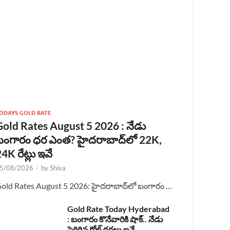
ODAYS GOLD RATE
Gold Rates August 5 2026 : నేడు
బంగారం ధర ఎంత? హైదరాబాద్‌లో 22K,
4K రేట్లు ఇవే
5/08/2026
-
by
Shiva
old Rates August 5 2026: హైదరాబాద్‌లో బంగారం …
Gold Rate Today Hyderabad
: బంగారం కొనేవారికి షాక్.. నేడు
పెరిగిన గోల్డ్ ధరలు ఇవే