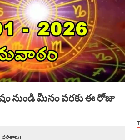
ేషం నుండి మీనం వరకు ఈ రోజు
 ఫలితాలు!