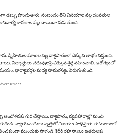
న విధంగా డబ్బు పొందుతారు. సంబంధం లేని విషయాల వల్ల దంపతుల
ని అనివార్య కారణాల వల్ల వాయిదా పడుతుంది.
టారు. స్నేహితుల మాటల వల్ల వ్యాపారంలో ఎక్కువ లాభం వస్తుంది.
తాయి. విద్యార్థులు చదువులపై ఎక్కువ శ్రద్ధ వహించాలి. ఆరోగ్యంలో
సమయం. భార్యాభర్తల మధ్య సామరస్యం పెరుగుతుంది.
dvertisement
్ని ఆందోళనకు గురి చేస్తాయి. వ్యాపారం, వ్యవహారాల్లో మంచి
ం చేయకండి. న్యాయవాదులు వృత్తిలో విజయం సాధిస్తారు. కుటుంబంలో
ంచకుండా ముందుకు సాగండి. కెరీర్ రహస్యాలు ఇతరులకు