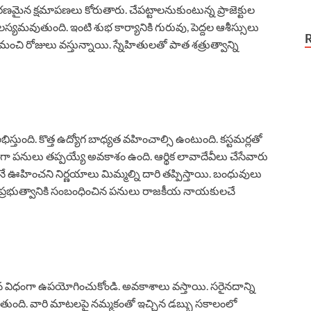
మైన క్షమాపణలు కోరుతారు. చేపట్టాలనుకుంటున్న ప్రాజెక్టుల
లస్యమవుతుంది. ఇంటి శుభ కార్యానికి గురువు, పెద్దల ఆశీస్సులు
లకు మంచి రోజులు వస్తున్నాయి. స్నేహితులతో పాత శత్రుత్వాన్ని
భిస్తుంది. కొత్త ఉద్యోగ బాధ్యత వహించాల్సి ఉంటుంది. కస్టమర్లతో
ా పనులు తప్పయ్యే అవకాశం ఉంది. ఆర్థిక లావాదేవీలు చేసేవారు
నే ఊహించని నిర్ణయాలు మిమ్మల్ని దారి తప్పిస్తాయి. బంధువులు
ి. ప్రభుత్వానికి సంబంధించిన పనులు రాజకీయ నాయకులచే
 విధంగా ఉపయోగించుకోండి. అవకాశాలు వస్తాయి. సరైనదాన్ని
డుతుంది. వారి మాటలపై నమ్మకంతో ఇచ్చిన డబ్బు సకాలంలో