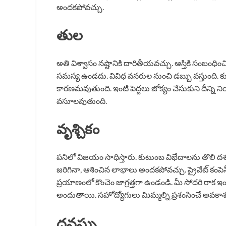
అందకపోవచ్చు.
తుల
అతి విశ్వాసం నష్టానికి దారితీయవచ్చు. ఆస్తికి సంబంధి
సమస్య ఉండదు. వివిధ వనరుల నుంచి డబ్బు వస్తుంది. క
కారణమవుతుంది. ఇంటి పెద్దలు జోక్యం చేసుకుని దీన్ని నియం
వసూలవుతుంది.
వృశ్చికం
పనిలో విజయం సాధిస్తారు. కుటుంబ విభేదాలను తొలి దశ
జరిగినా, ఆశించిన లాభాలు అందకపోవచ్చు. ప్రైవేట్ కంపె
ప్రయాణంలో కొంచెం జాగ్రత్తగా ఉండండి. మీ సోదరి రాక ఇం
అందుతాయి. సహోద్యోగులు మిమ్మల్ని ప్రశంసించే అవకాశ
ధనస్సు