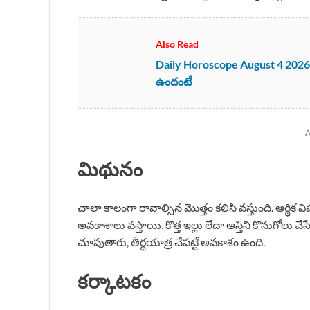
Also Read
Daily Horoscope August 4 2026 :
ఉందంటే
A
మిథునం
చాలా కాలంగా రావాల్సిన మొత్తం కలిసి వస్తుంది. ఆర్థిక 
అవకాశాలు వస్తాయి. కొత్త ఇల్లు లేదా ఆస్తిని కొనుగోలు 
చూపుతారు, తీర్థయాత్ర చేపట్టే అవకాశం ఉంది.
కర్కాటకం