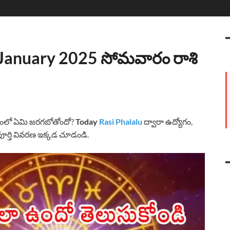
9 January 2025 సోమవారం రాశి
తంలో ఏమి జరగబోతోందో?
Today
Rasi Phalalu
ద్వారా ఉద్యోగం,
పూర్తి వివరణ ఇక్కడ చూడండి.