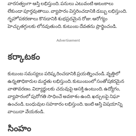
వారసత్వంగా ఆస్తి లభిస్తుంది. పనులు ఎటువంటి ఆటంకాలు
లేకుండా పూర్తవుతాయి. వ్యాపారం విస్తరించడానికి డబ్బు లభిస్తుంది.
గృహోపకరణాలు కొనడానికి శుభప్రదమైన రోజు. ఆరోగ్యం
హెచ్చుతగ్గులకు లోనవుతుంది. కుటుంబ దేవతను ప్రార్థించండి.
Advertisement
కర్కాటకం
కుటుంబ సమస్యలు పరిష్కరించడానికి ప్రయత్నించండి. వృత్తిలో
ఉన్నతాధికారుల మద్దతు లభిస్తుంది. కుటుంబంలో సంతోషకరమైన
వాతావరణం. విద్యార్థులకు చదువుపై ఆసక్తి ఉంటుంది. ఉద్యోగం,
వ్యాపారంలో పురోగతి సాధించే అవకాశం ఉంది. ఖర్చులపై నిఘా
ఉంచండి. బంధువుల సహకారం లభిస్తుంది. ఇంటి ఆస్తి విషయాన్ని
వాయిదా వేయకండి.
సింహం