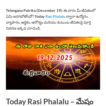
Telangana Patrika (December 19):
ఈ వారం మీ జీవితంలో
ఏమి జరగబోతోందో?
Today
Rasi Phalalu
ద్వారా ఉద్యోగం,
వ్యాపారం, ఆర్థికం, ఆరోగ్యం మరియు కుటుంబ జీవితంపై పూర్తి
వివరణ ఇక్కడ చూడండి.
Today Rasi Phalalu – మేషం