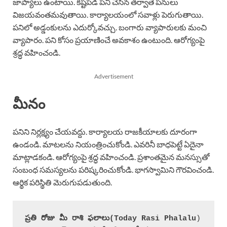
జాప్యాలు ఉంటాయి. కష్టపడి పని చేసిన తర్వాతే పనులు
విజయవంతమవుతాయి. కార్యాలయంలో సవాళ్లు పెరుగుతాయి.
పనిలో అడ్డంకులను ఎదుర్కోవచ్చు. బంగారు వ్యాపారులకు మంచి
వ్యాపారం. పని కోసం ప్రయాణించే అవకాశం ఉంటుంది. ఆరోగ్యంపై
శ్రద్ధ వహించండి.
Advertisement
మీనం
పనిని నిర్లక్ష్యం చేయవద్దు. కార్యాలయ రాజకీయాలకు దూరంగా
ఉండండి. మాటలను నియంత్రించుకోండి. ఎవరినీ బాధపెట్టే ఏదైనా
మాట్లాడకండి. ఆరోగ్యంపై శ్రద్ధ వహించండి. ప్రశాంతమైన మనస్సుతో
సంబంధ సమస్యలను పరిష్కరించుకోండి. భాగస్వామిని గౌరవించండి.
ఆర్థిక పరిస్థితి మెరుగుపడుతుంది.
ప్రతి రోజు మీ రాశి ఫలాలు(
Today Rasi Phalalu
)