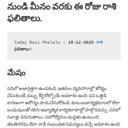
నుండి మీనం వరకు ఈ రోజు రాశి
ఫలితాలు.
 :
Today Rasi Phalalu
 18-12-2025 
రాశి
ఫలితాలు!
మేషం
పనిలో అజాగ్రత్తగా ఉండకండి. ఇతరుల వ్యవహారాల్లో జోక్యం
చేసుకుంటే, డబ్బు, కీర్తి కోల్పోయే అవకాశం ఉంది. పని ఒత్తిడి
కారణంగా ఆరోగ్యం పాడుచేసుకోకండి. కుటుంబకార్యక్రమాలలో లేదా
బంధువులతో కలిసి ఆధ్యాత్మిక కార్యకలాపాల్లో పాల్గొనవచ్చు. పనిలో
సవాళ్లు పెరుగుతాయి. సహోద్యోగుల మద్దతు ఉంటుంది.
తలతిరగడం లేదా నాడీ సంబంధిత సమస్యలు వచ్చే అవకాశం ఉంది.