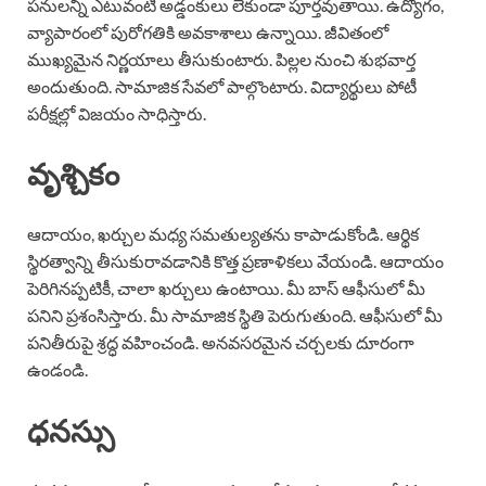
పనులన్నీ ఎటువంటి అడ్డంకులు లేకుండా పూర్తవుతాయి. ఉద్యోగం,
వ్యాపారంలో పురోగతికి అవకాశాలు ఉన్నాయి. జీవితంలో
ముఖ్యమైన నిర్ణయాలు తీసుకుంటారు. పిల్లల నుంచి శుభవార్త
అందుతుంది. సామాజిక సేవలో పాల్గొంటారు. విద్యార్థులు పోటీ
పరీక్షల్లో విజయం సాధిస్తారు.
వృశ్చికం
ఆదాయం, ఖర్చుల మధ్య సమతుల్యతను కాపాడుకోండి. ఆర్థిక
స్థిరత్వాన్ని తీసుకురావడానికి కొత్త ప్రణాళికలు వేయండి. ఆదాయం
పెరిగినప్పటికీ, చాలా ఖర్చులు ఉంటాయి. మీ బాస్ ఆఫీసులో మీ
పనిని ప్రశంసిస్తారు. మీ సామాజిక స్థితి పెరుగుతుంది. ఆఫీసులో మీ
పనితీరుపై శ్రద్ధ వహించండి. అనవసరమైన చర్చలకు దూరంగా
ఉండండి.
ధనస్సు