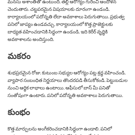
మనసు అశాంతితో ఉంటుంది. తల్లి ఆరోగ్యం గురించి ఆందోళన
చెందుతారు. చట్టపరమైన విషయాలకు దూరంగా ఉండండి.
కార్యాలయంలో పదోన్నతి లేదా అవకాశాలు పెరుగుతాయి. ప్రభుత్వ
పనిలో జాప్యం ఉండవచ్చు. కార్యాలయంలో కొత్త ప్రాజెక్టులకు
బాధ్యత వహించడానికి సిద్ధంగా ఉండండి. ఇది కెరీర్ వృద్ధికి
అవకాశాలను అందిస్తుంది.
మకరం
శుభప్రదమైన రోజు. కుటుంబ సభ్యుల ఆరోగ్యం పట్ల శ్రద్ధ వహించండి.
వ్యాపార సంబంధిత నిర్ణయాలు తొందరపడి తీసుకోకండి. పెట్టుబడుల
నుంచి ఆర్థిక లాభాలు ఉంటాయి. ఆఫీసులో బాస్ మీ పనితో
సంతోషంగా ఉంటారు. పనిలో పదోన్నతి అవకాశాలు పెరుగుతాయి.
కుంభం
కొత్త మార్పులను అంగీకరించడానికి సిద్ధంగా ఉండాలి. పనిలో