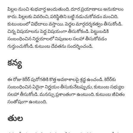
పిల్లల నుంచి శుభవార్త అందుతుంది. దూర ప్రయాణాలు అనుకూలం
కాదు. పిల్లలకు వివరించి, పరిస్థితిని బట్టి నడుచుకోవడం మంచిది.
కుటుంబంలో విభేదాలు వస్తాయి. పెద్దల మార్గదర్శకత్వం తీసుకోండి.
చిన్న విషయాలను పెద్ద విషయంగా తీసుకోకండి. పెట్టుబడికి
సంబంధించిన నిర్ణయాలలో నిపుణుల సలహా తీసుకోవడం
గుర్తుంచుకోండి. కుటుంబ దేవతను సందర్శించండి.
కన్య
ఈ రోజు కెరీర్ పురోగతికి కొత్త అవకాశాలపై శ్రద్ధ ఉంచండి. కెరీర్‌కు
సంబంధించిన ఏదైనా నిర్ణయం తీసుకునేటప్పుడు, కుటుంబ సభ్యుల
సలహా తీసుకోండి. మనస్సు ప్రశాంతంగా ఉంటుంది. కుటుంబ జీవితం
సంతోషంగా ఉంటుంది.
తుల