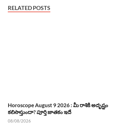
RELATED POSTS
Horoscope August 9 2026 : మీ రాశికి అదృష్టం
కలిసొస్తుందా? పూర్తి జాతకం ఇదే
08/08/2026