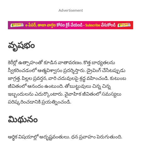
Advertisement
వృషభం
కెరీర్లో ఉత్సాహంతో కూడిన వాతావరణం. కొత్త బాధ్యతలను
స్వీకరించడంలో ఆత్మవిశ్వాసం ప్రదర్శిస్తారు. డ్రైవింగ్ చేసేటప్పుడు
జాగ్రత్త. పిల్లల ప్రవర్తన, వారి చదువులపై శ్రద్ధ వహించండి. కుటుంబ
జీవితంలో ఆనందం ఉంటుంది. తోబుట్టువులు చిన్న చిన్న
ఇబ్బందులను ఎదుర్కొంటారు. వైవాహిక జీవితంలో సమస్యలు
పరిష్కరించడానికి ప్రయత్నించండి.
మిథునం
ఆర్థిక విషయాల్లో అదృష్టవంతులు. ధన ప్రవాహం పెరుగుతుంది.