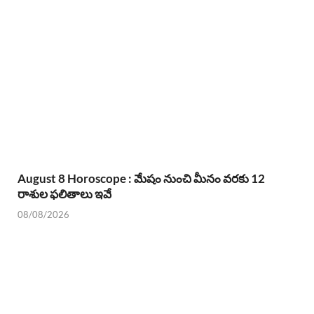
August 8 Horoscope : మేషం నుంచి మీనం వరకు 12
రాశుల ఫలితాలు ఇవే
08/08/2026