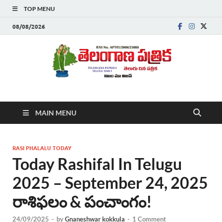
TOP MENU
08/08/2026
Telanganapatrika
Telangana News, Telugu News Today, Breaking News Telugu
MAIN MENU
,Latest Telangana News, Rajanna Sircilla News, Telangana
Breaking News, Telugu Newspaper Online, Today Telugu News,
Telangana Politics News, Hyderabad Breaking News , తాజా వార్తలు ,
తెలుగు వార్తలు , బ్రేకింగ్ న్యూస్ తెలుగులో , తెలంగాణ లో తాజా అప్‌డేట్స్ ,
RASI PHALALU TODAY
తెలుగు న్యూస్ పేపర్
Today Rashifal In Telugu
2025 – September 24, 2025
రాశిఫలం & పంచాంగం!
24/09/2025
-
by
Gnaneshwar kokkula
-
1 Comment