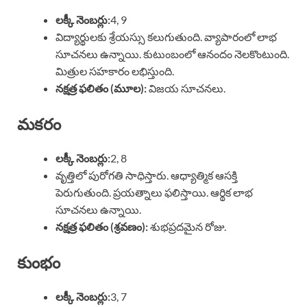
లక్కీ నెంబర్లు:
4, 9
విద్యార్థులకు శ్రేయస్సు కలుగుతుంది. వ్యాపారంలో లాభ
సూచనలు ఉన్నాయి. కుటుంబంలో ఆనందం నెలకొంటుంది.
మిత్రుల సహకారం లభిస్తుంది.
నక్షత్ర ఫలితం (మూల):
విజయ సూచనలు.
మకరం
లక్కీ నెంబర్లు:
2, 8
వృత్తిలో పురోగతి సాధిస్తారు. ఆధ్యాత్మిక ఆసక్తి
పెరుగుతుంది. ప్రయత్నాలు ఫలిస్తాయి. ఆర్థిక లాభ
సూచనలు ఉన్నాయి.
నక్షత్ర ఫలితం (శ్రవణం):
శుభప్రదమైన రోజు.
కుంభం
లక్కీ నెంబర్లు:
3, 7