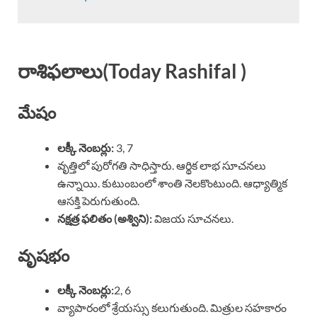
రాశిఫలాలు(Today
Rashifal
)
మేషం
లక్కీ నెంబర్లు:
3, 7
వృత్తిలో పురోగతి సాధిస్తారు. ఆర్థిక లాభ సూచనలు
ఉన్నాయి. కుటుంబంలో శాంతి నెలకొంటుంది. ఆధ్యాత్మిక
ఆసక్తి పెరుగుతుంది.
నక్షత్ర ఫలితం (అశ్విని):
విజయ సూచనలు.
వృషభం
లక్కీ నెంబర్లు:
2, 6
వ్యాపారంలో శ్రేయస్సు కలుగుతుంది. మిత్రుల సహకారం