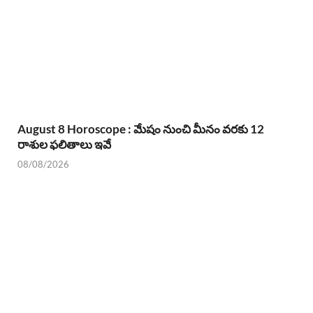
August 8 Horoscope : మేషం నుంచి మీనం వరకు 12
రాశుల ఫలితాలు ఇవే
08/08/2026