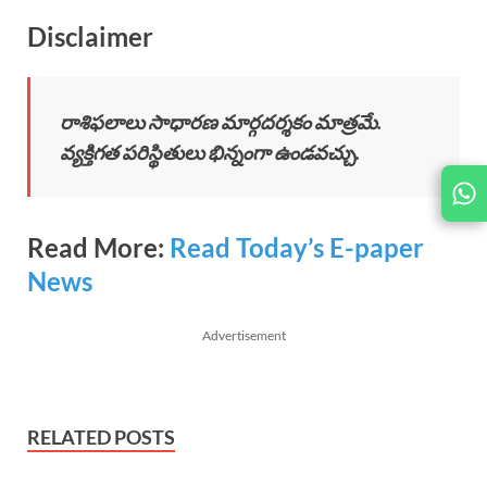
Disclaimer
రాశిఫలాలు సాధారణ మార్గదర్శకం మాత్రమే.
వ్యక్తిగత పరిస్థితులు భిన్నంగా ఉండవచ్చు.
Read More:
Read Today’s E-paper
News
Advertisement
RELATED POSTS