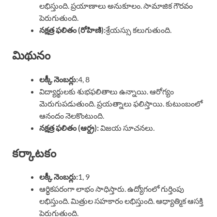
లభిస్తుంది. ప్రయాణాలు అనుకూలం. సామాజిక గౌరవం
పెరుగుతుంది.
నక్షత్ర ఫలితం (రోహిణి):
శ్రేయస్సు కలుగుతుంది.
మిథునం
లక్కీ నెంబర్లు:
4, 8
విద్యార్థులకు శుభఫలితాలు ఉన్నాయి. ఆరోగ్యం
మెరుగుపడుతుంది. ప్రయత్నాలు ఫలిస్తాయి. కుటుంబంలో
ఆనందం నెలకొంటుంది.
నక్షత్ర ఫలితం (ఆర్ద్ర):
విజయ సూచనలు.
కర్కాటకం
లక్కీ నెంబర్లు:
1, 9
ఆర్థికపరంగా లాభం సాధిస్తారు. ఉద్యోగంలో గుర్తింపు
లభిస్తుంది. మిత్రుల సహకారం లభిస్తుంది. ఆధ్యాత్మిక ఆసక్తి
పెరుగుతుంది.