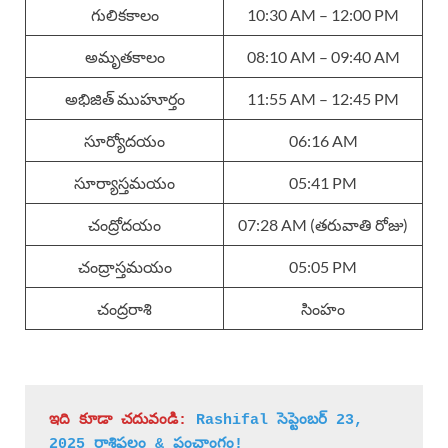
గులికకాలం
10:30 AM – 12:00 PM
అమృతకాలం
08:10 AM – 09:40 AM
అభిజిత్ ముహూర్తం
11:55 AM – 12:45 PM
సూర్యోదయం
06:16 AM
సూర్యాస్తమయం
05:41 PM
చంద్రోదయం
07:28 AM (తరువాతి రోజు)
చంద్రాస్తమయం
05:05 PM
చంద్రరాశి
సింహం
ఇది కూడా చదువండి:
Rashifal సెప్టెంబర్ 23, 
2025 రాశిఫలం & పంచాంగం!