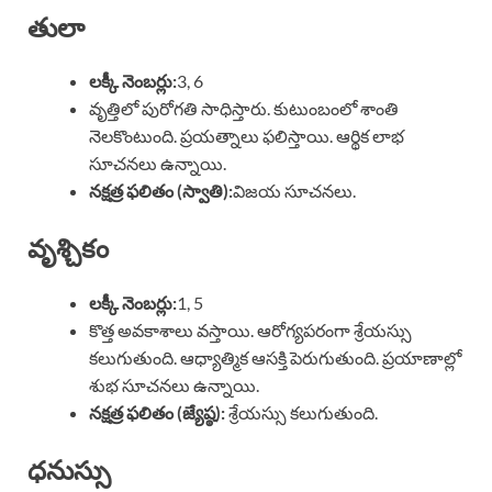
తులా
లక్కీ నెంబర్లు:
3, 6
వృత్తిలో పురోగతి సాధిస్తారు. కుటుంబంలో శాంతి
నెలకొంటుంది. ప్రయత్నాలు ఫలిస్తాయి. ఆర్థిక లాభ
సూచనలు ఉన్నాయి.
నక్షత్ర ఫలితం (స్వాతి):
విజయ సూచనలు.
వృశ్చికం
లక్కీ నెంబర్లు:
1, 5
కొత్త అవకాశాలు వస్తాయి. ఆరోగ్యపరంగా శ్రేయస్సు
కలుగుతుంది. ఆధ్యాత్మిక ఆసక్తి పెరుగుతుంది. ప్రయాణాల్లో
శుభ సూచనలు ఉన్నాయి.
నక్షత్ర ఫలితం (జ్యేష్ఠ):
శ్రేయస్సు కలుగుతుంది.
ధనుస్సు