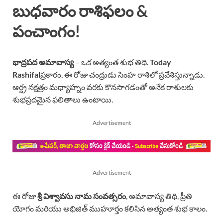
బుధవారం రాశిఫలం &
పంచాంగం!
భాద్రపద అమావాస్య
– ఒక అత్యంత శుభ తిథి.
Today
Rashifal
ప్రకారం, ఈ రోజు చంద్రుడు సింహ రాశిలో ప్రవేశిస్తున్నాడు.
ఆర్ద్ర నక్షత్రం మధ్యాహ్నం వరకు కొనసాగడంతో అనేక రాశులకు
శుభప్రదమైన ఫలితాలు ఉంటాయి.
Advertisement
Advertisement
ఈ రోజు
శ్రీ విశ్వావసు నామ సంవత్సరం
, అమావాస్య తిథి, ప్రీతి
యోగం మరియు అభిజిత్ ముహూర్తం కలిసిన అత్యంత శుభ కాలం.