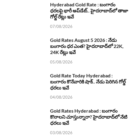
Hyderabad Gold Rate : బంగారం
ధరలపై భారీ అప్‌డేట్.. హైదరాబాద్‌లో తాజా
గోల్డ్ రేట్లు ఇవే
07/08/2026
Gold Rates August 5 2026 : నేడు
బంగారం ధర ఎంత? హైదరాబాద్‌లో 22K,
24K రేట్లు ఇవే
05/08/2026
Gold Rate Today Hyderabad :
బంగారం కొనేవారికి షాక్.. నేడు పెరిగిన గోల్డ్
ధరలు ఇవే
04/08/2026
Gold Rates Hyderabad : బంగారం
కొనాలని చూస్తున్నారా? హైదరాబాద్‌లో నేటి
ధరలు ఇవే
03/08/2026