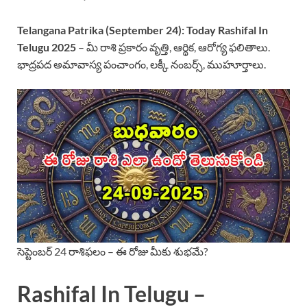
Telangana Patrika (September 24):
Today Rashifal In
Telugu 2025
– మీ రాశి ప్రకారం వృత్తి, ఆర్థిక, ఆరోగ్య ఫలితాలు.
భాద్రపద అమావాస్య పంచాంగం, లక్కీ నంబర్స్, ముహూర్తాలు.
సెప్టెంబర్ 24 రాశిఫలం – ఈ రోజు మీకు శుభమే?
Rashifal In Telugu –