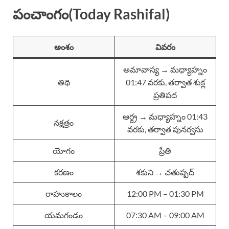
పంచాంగం(Today Rashifal)
అంశం
వివరం
అమావాస్య → మధ్యాహ్నం
తిథి
01:47 వరకు, తర్వాత శుక్ల
ప్రతిపద
ఆర్ద్ర → మధ్యాహ్నం 01:43
నక్షత్రం
వరకు, తర్వాత పునర్వసు
యోగం
ప్రీతి
కరణం
శకుని → చతుష్పద్
రాహుకాలం
12:00 PM – 01:30 PM
యమగండం
07:30 AM – 09:00 AM