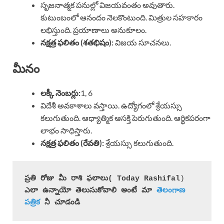
సృజనాత్మక పనుల్లో విజయవంతం అవుతారు.
కుటుంబంలో ఆనందం నెలకొంటుంది. మిత్రుల సహకారం
లభిస్తుంది. ప్రయాణాలు అనుకూలం.
నక్షత్ర ఫలితం (శతభిషం):
విజయ సూచనలు.
మీనం
లక్కీ నెంబర్లు:
1, 6
విదేశీ అవకాశాలు వస్తాయి. ఉద్యోగంలో శ్రేయస్సు
కలుగుతుంది. ఆధ్యాత్మిక ఆసక్తి పెరుగుతుంది. ఆర్థికపరంగా
లాభం సాధిస్తారు.
నక్షత్ర ఫలితం (రేవతి):
శ్రేయస్సు కలుగుతుంది.
ప్రతి రోజు మీ రాశి ఫలాలు( Today 
Rashifal
)
ఎలా ఉన్నాయో తెలుసుకోవాలి అంటే మా 
తెలంగాణ 
పత్రిక
 నీ చూడండి