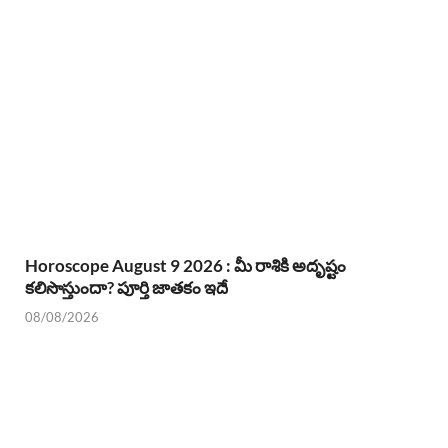
Horoscope August 9 2026 : మీ రాశికి అదృష్టం
కలిసొస్తుందా? పూర్తి జాతకం ఇదే
08/08/2026