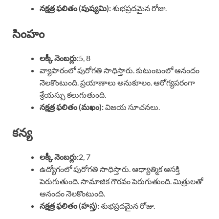
నక్షత్ర ఫలితం (పుష్యమి):
శుభప్రదమైన రోజు.
సింహం
లక్కీ నెంబర్లు:
5, 8
వ్యాపారంలో పురోగతి సాధిస్తారు. కుటుంబంలో ఆనందం
నెలకొంటుంది. ప్రయాణాలు అనుకూలం. ఆరోగ్యపరంగా
శ్రేయస్సు కలుగుతుంది.
నక్షత్ర ఫలితం (మఖం):
విజయ సూచనలు.
కన్య
లక్కీ నెంబర్లు:
2, 7
ఉద్యోగంలో పురోగతి సాధిస్తారు. ఆధ్యాత్మిక ఆసక్తి
పెరుగుతుంది. సామాజిక గౌరవం పెరుగుతుంది. మిత్రులతో
ఆనందం నెలకొంటుంది.
నక్షత్ర ఫలితం (హస్త):
శుభప్రదమైన రోజు.