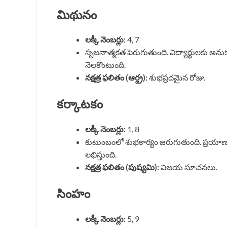
మిథునం
లక్కీ నెంబర్లు:
4, 7
సృజనాత్మకత పెరుగుతుంది. విద్యార్థులకు 
నెలకొంటుంది.
నక్షత్ర ఫలితం (ఆర్ద్ర):
శుభప్రదమైన రోజు.
కర్కాటకం
లక్కీ నెంబర్లు:
1, 8
కుటుంబంలో శుభకార్యం జరుగుతుంది. ప్రయాణ
లభిస్తుంది.
నక్షత్ర ఫలితం (పుష్యమి):
విజయ సూచనలు.
సింహం
లక్కీ నెంబర్లు:
5, 9