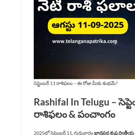
సెప్టెంబర్ 11 రాశిఫలం – ఈ రోజు మీకు శుభమే?
Rashifal In Telugu – సెప్
రాశిఫలం & పంచాంగం
2025లో సెప్టెంబర్ 11, గురువారం
భాద్రపద కృష్ణ ద్వితీయ