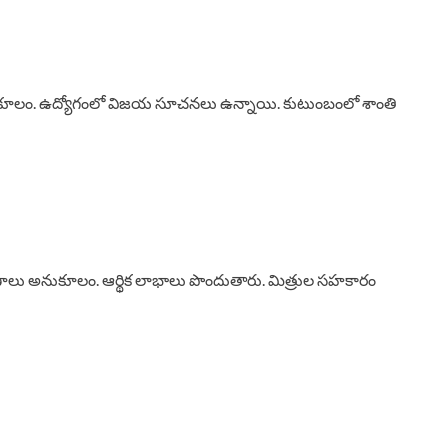
అనుకూలం. ఉద్యోగంలో విజయ సూచనలు ఉన్నాయి. కుటుంబంలో శాంతి
ాలు అనుకూలం. ఆర్థిక లాభాలు పొందుతారు. మిత్రుల సహకారం