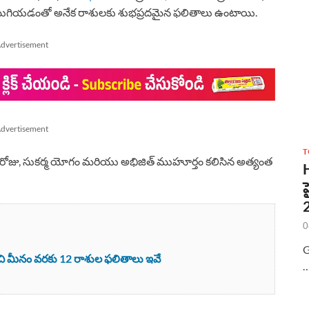
షత్రం ముగియడంతో అనేక రాశులకు శుభప్రదమైన ఫలితాలు ఉంటాయి.
dvertisement
dvertisement
T
ెండవ రోజు, సుకర్మ యోగం మరియు అభిజిత్ ముహూర్తం కలిసిన అత్యంత
0
G
ి మీనం వరకు 12 రాశుల ఫలితాలు ఇవే