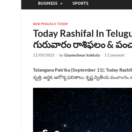
BUSINESS
SPORTS
RASI PHALALU TODAY
Today Rashifal In Telugu 
గురువారం రాశిఫలం & పం
11/09/2025
-
by
Gnaneshwar kokkula
-
1 Comment
Telangana Patrika (September 11):
Today Rashif
వృత్తి, ఆర్థిక, ఆరోగ్య ఫలితాలు. కృష్ణ ద్వితీయ పంచాంగం,