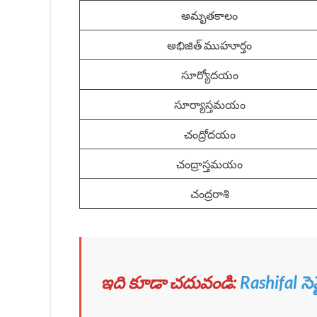
అమృతకాలం
అభిజిత్ ముహూర్తం
సూర్యోదయం
సూర్యాస్తమయం
చంద్రోదయం
చంద్రాస్తమయం
చంద్రరాశి
ఇది కూడా చదువండి:
Rashifal స