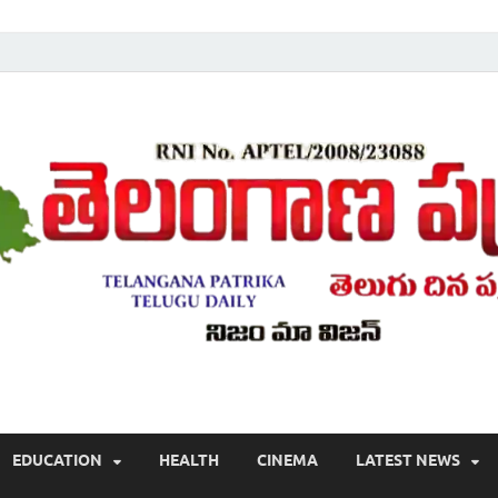
Telugu ,Latest Telangana News, Rajanna Sircilla News, Telangana Break
EDUCATION
HEALTH
CINEMA
LATEST NEWS
వార్తలు , తెలుగు వార్తలు , బ్రేకింగ్ న్యూస్ తెలుగులో , తెలంగాణ లో తాజా అప్‌డేట్