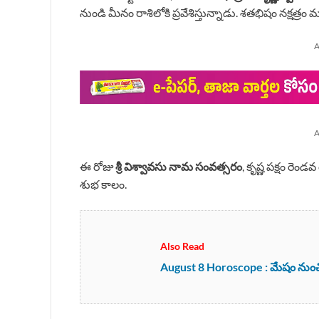
నుండి మీనం రాశిలోకి ప్రవేశిస్తున్నాడు. శతభిషం నక్
A
A
ఈ రోజు
శ్రీ విశ్వావసు నామ సంవత్సరం
, కృష్ణ పక్షం ర
శుభ కాలం.
Also Read
August 8 Horoscope : మేషం నుంచ