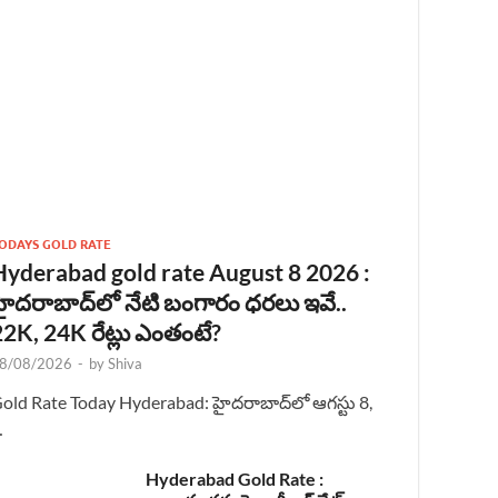
ODAYS GOLD RATE
Hyderabad gold rate August 8 2026 :
హైదరాబాద్‌లో నేటి బంగారం ధరలు ఇవే..
22K, 24K రేట్లు ఎంతంటే?
8/08/2026
-
by
Shiva
old Rate Today Hyderabad: హైదరాబాద్‌లో ఆగస్టు 8,
…
Hyderabad Gold Rate :