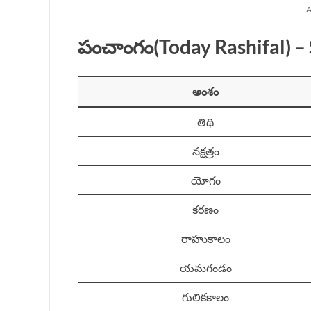
A
పంచాంగం(Today Rashifal) –
అంశం
తిథి
నక్షత్రం
యోగం
కరణం
రాహుకాలం
యమగండం
గులికకాలం