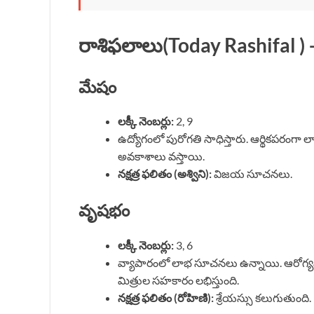
రాశిఫలాలు(Today
Rashifal
)
మేషం
లక్కీ నెంబర్లు:
2, 9
ఉద్యోగంలో పురోగతి సాధిస్తారు. ఆర్థికపరంగా 
అవకాశాలు వస్తాయి.
నక్షత్ర ఫలితం (అశ్విని):
విజయ సూచనలు.
వృషభం
లక్కీ నెంబర్లు:
3, 6
వ్యాపారంలో లాభ సూచనలు ఉన్నాయి. ఆరోగ్యప
మిత్రుల సహకారం లభిస్తుంది.
నక్షత్ర ఫలితం (రోహిణి):
శ్రేయస్సు కలుగుతుంది.