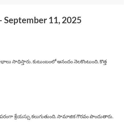
 – September 11, 2025
లాభాలు సాధిస్తారు. కుటుంబంలో ఆనందం నెలకొంటుంది. కొత్త
రంగా శ్రేయస్సు కలుగుతుంది. సామాజిక గౌరవం పొందుతారు.