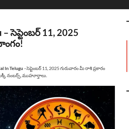
– సెప్టెంబర్ 11, 2025
చాంగం!
al In Telugu
–సెప్టెంబర్ 11, 2025 గురువారం మీ రాశి ప్రకారం
 లక్కీ నంబర్స్, ముహూర్తాలు.