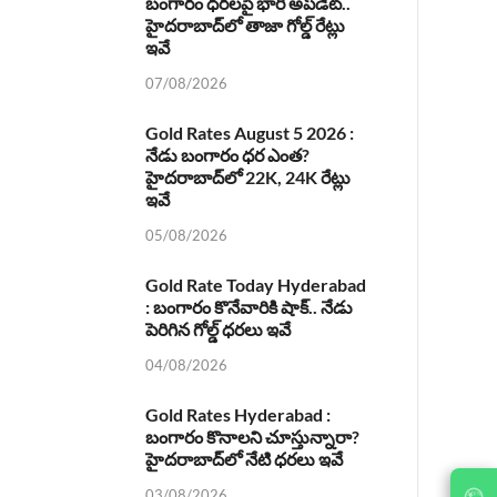
బంగారం ధరలపై భారీ అప్‌డేట్..
హైదరాబాద్‌లో తాజా గోల్డ్ రేట్లు
ఇవే
07/08/2026
Gold Rates August 5 2026 :
నేడు బంగారం ధర ఎంత?
హైదరాబాద్‌లో 22K, 24K రేట్లు
ఇవే
05/08/2026
Gold Rate Today Hyderabad
: బంగారం కొనేవారికి షాక్.. నేడు
పెరిగిన గోల్డ్ ధరలు ఇవే
04/08/2026
Gold Rates Hyderabad :
బంగారం కొనాలని చూస్తున్నారా?
హైదరాబాద్‌లో నేటి ధరలు ఇవే
03/08/2026
JOIN