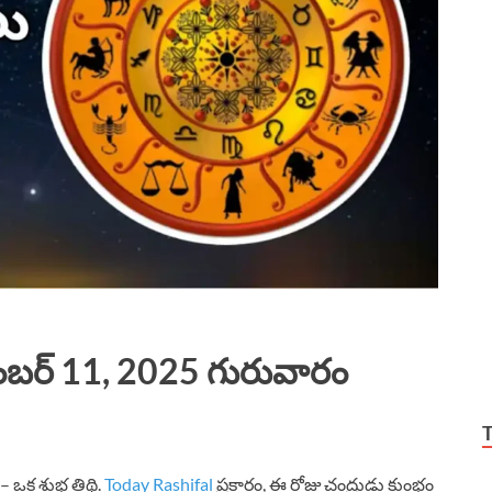
టెంబర్ 11, 2025 గురువారం
– ఒక శుభ తిథి.
Today Rashifal
ప్రకారం, ఈ రోజు చంద్రుడు కుంభం