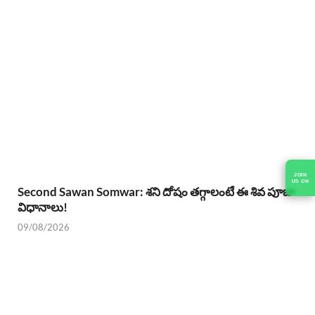
JOIN
US ON
Second Sawan Somwar: శని దోషం తగ్గాలంటే ఈ శివ పూజా
విధానాలు!
09/08/2026