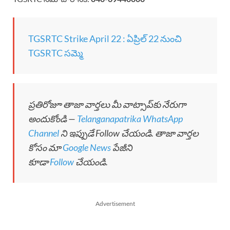
TGSRTC Strike April 22 : ఏప్రిల్ 22 నుంచి
TGSRTC సమ్మె
ప్రతిరోజూ తాజా వార్తలు మీ వాట్సాప్‌కు నేరుగా
అందుకోండి —
Telanganapatrika WhatsApp
Channel
ని ఇప్పుడే Follow చేయండి. తాజా వార్తల
కోసం మా
Google News
పేజీని
కూడా
Follow
చేయండి.
Advertisement