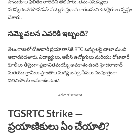
సానుకూల ఫలితం రాలేదని తెలిపారు. తమ సమస్యలు
పరిష్కరించకపోవడమే సమ్మెకు ప్రధాన కారణమని ఉద్యోగులు స్పష్టం
చేశారు.
సమ్మె వలన ఎవరికి ఇబ్బంది?
తెలంగాణలో రోజువారీ ప్రయాణానికి RTC బస్సులపై చాలా మంది
ఆధారపడతారు. విద్యార్థులు, ఆఫీస్ ఉద్యోగులు మరియు రోజువారీ
కూలీలు తీవ్రంగా ప్రభావితమయ్యే అవకాశం ఉంది. హైదరాబాద్
మరియు గ్రామీణ ప్రాంతాల మధ్య బస్సు సేవలు సంపూర్ణంగా
నిలిచిపోయే అవకాశం ఉంది.
Advertisement
TGSRTC Strike —
ప్రయాణికులు ఏం చేయాలి?