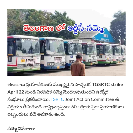
తెలంగాణ ప్రయాణికులకు ముఖ్యమైన హెచ్చరిక.
TGSRTC strike
April 22
నుండి నిరవధిక సమ్మె మొదలవుతుందని ఉద్యోగ
సంఘాలు ప్రకటించాయి.
TSRTC
Joint Action Committee ఈ
నిర్ణయం తీసుకుంది. రాష్ట్రవ్యాప్తంగా 60 లక్షలకు పైగా ప్రయాణికులు
ఇబ్బందులు పడే అవకాశం ఉంది.
సమ్మె వివరాలు: