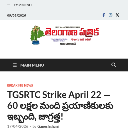
TOP MENU
09/08/2026
Telanganapatrika
Telangana News, Telugu News Today, Breaking News Telugu
MAIN MENU
,Latest Telangana News, Rajanna Sircilla News, Telangana
Breaking News, Telugu Newspaper Online, Today Telugu News,
Telangana Politics News, Hyderabad Breaking News , తాజా వార్తలు ,
తెలుగు వార్తలు , బ్రేకింగ్ న్యూస్ తెలుగులో , తెలంగాణ లో తాజా అప్‌డేట్స్ ,
BREAKING NEWS
తెలుగు న్యూస్ పేపర్
TGSRTC Strike April 22 —
60 లక్షల మంది ప్రయాణికులకు
ఇబ్బంది, జాగ్రత్త!
17/04/2026
-
by
Ganeshghani