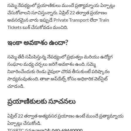
సమ్మె నేపథ్యంలో ప్రయాణికులు ముందే ప్రత్యామ్నాయ ఏర్పాట్లు
చేసుకోవాలని సూచిస్తున్నారు. ఏప్రిల్ 22 తర్వాత ప్రయాణం
అవసరమైన వారు ఇప్పుడే Private Transport లేదా Train
Tickets బుక్ చేసుకోవడం మంచిది.
ఇంకా అవకాశం ఉందా?
సమ్మె తేదీ సమీపిస్తున్న నేపథ్యంలో ప్రభుత్వం మరియు ఉద్యోగ
సంఘాల మధ్య చర్చలు జరిగే అవకాశం ఉంది. సమ్మె
నివారించేందుకు రెండు వైపులా చొరవ తీసుకుంటే పరిష్కారం
సాధ్యమవుతుంది. తాజా అప్‌డేట్స్ కోసం అధికారిక వెబ్‌సైట్
చూడండి.
ప్రయాణికులకు సూచనలు
ఏప్రిల్ 22 తర్వాత అత్యవసర ప్రయాణం ఉంటే ముందే ప్రత్యామ్నాయ
ఏర్పాట్లు చేసుకోండి.
TGSRTC సమాచారానికి:
040-69440000