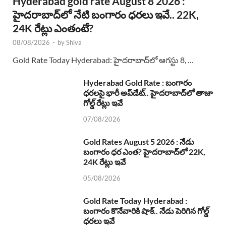
Hyderabad gold rate August 8 2026 :
హైదరాబాద్‌లో నేటి బంగారం ధరలు ఇవే.. 22K,
24K రేట్లు ఎంతంటే?
08/08/2026
-
by
Shiva
Gold Rate Today Hyderabad: హైదరాబాద్‌లో ఆగస్టు 8, …
Hyderabad Gold Rate : బంగారం
ధరలపై భారీ అప్‌డేట్.. హైదరాబాద్‌లో తాజా
గోల్డ్ రేట్లు ఇవే
07/08/2026
Gold Rates August 5 2026 : నేడు
బంగారం ధర ఎంత? హైదరాబాద్‌లో 22K,
24K రేట్లు ఇవే
05/08/2026
Gold Rate Today Hyderabad :
బంగారం కొనేవారికి షాక్.. నేడు పెరిగిన గోల్డ్
ధరలు ఇవే