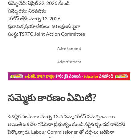
సమ్మె తేదీ: ఏప్రిల్ 22, 2026 నుండి
సమ్మె రకం: నిరవధికం
నోటీస్ తేదీ: మార్చి 13, 2026
ప్రభావిత ప్రయాణికులు: 60 లక్షలకు పైగా
సంస్థ: TSRTC Joint Action Committee
Advertisement
Advertisement
సమ్మెకు కారణం ఏమిటి?
ఉద్యోగ సంఘాలు మార్చి 13 న సమ్మె నోటీస్ సమర్పించాయి.
అయితే ఒక నెల గడిచినా ప్రభుత్వం నుండి సరైన స్పందన రాలేదని
పేర్కొన్నారు. Labour Commissioner తో చర్చలు జరిపినా