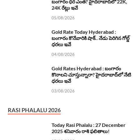
బంగారం ధర ఎంత? హైదరాబాద్‌లో 22K,
24K రేట్లు ఇవే
05/08/2026
Gold Rate Today Hyderabad :
బంగారం కొనేవారికి షాక్.. నేడు పెరిగిన గోల్డ్
ధరలు ఇవే
04/08/2026
Gold Rates Hyderabad : బంగారం
కొనాలని చూస్తున్నారా? హైదరాబాద్‌లో నేటి
ధరలు ఇవే
03/08/2026
RASI PHALALU 2026
Today Rasi Phalalu : 27 December
2025 శనివారం రాశి ఫలితాలు!