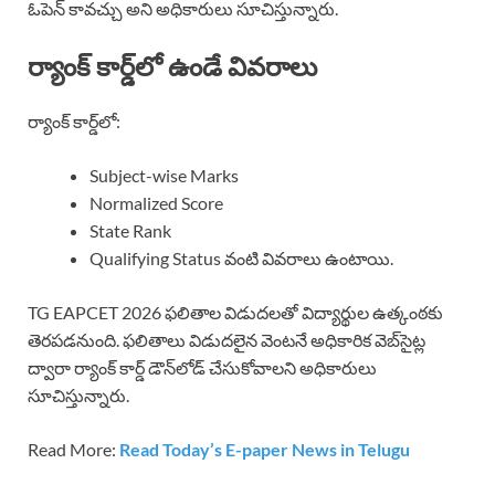
ఓపెన్ కావచ్చు అని అధికారులు సూచిస్తున్నారు.
ర్యాంక్ కార్డ్‌లో ఉండే వివరాలు
ర్యాంక్ కార్డ్‌లో:
Subject-wise Marks
Normalized Score
State Rank
Qualifying Status వంటి వివరాలు ఉంటాయి.
TG EAPCET 2026 ఫలితాల విడుదలతో విద్యార్థుల ఉత్కంఠకు
తెరపడనుంది. ఫలితాలు విడుదలైన వెంటనే అధికారిక వెబ్‌సైట్ల
ద్వారా ర్యాంక్ కార్డ్ డౌన్‌లోడ్ చేసుకోవాలని అధికారులు
సూచిస్తున్నారు.
Read More:
Read Today’s E-paper News in Telugu