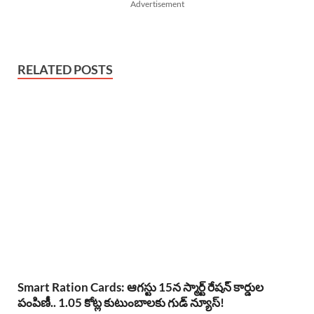
Advertisement
RELATED POSTS
Smart Ration Cards: ఆగస్టు 15న స్మార్ట్ రేషన్ కార్డుల
పంపిణీ.. 1.05 కోట్ల కుటుంబాలకు గుడ్ న్యూస్!