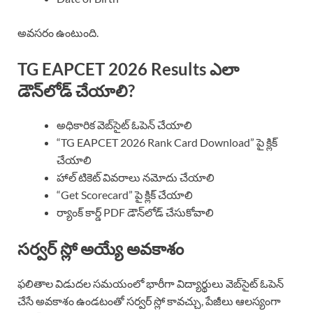
అవసరం ఉంటుంది.
TG EAPCET 2026 Results ఎలా
డౌన్‌లోడ్ చేయాలి?
అధికారిక వెబ్‌సైట్ ఓపెన్ చేయాలి
“TG EAPCET 2026 Rank Card Download” పై క్లిక్
చేయాలి
హాల్ టికెట్ వివరాలు నమోదు చేయాలి
“Get Scorecard” పై క్లిక్ చేయాలి
ర్యాంక్ కార్డ్ PDF డౌన్‌లోడ్ చేసుకోవాలి
సర్వర్ స్లో అయ్యే అవకాశం
ఫలితాల విడుదల సమయంలో భారీగా విద్యార్థులు వెబ్‌సైట్ ఓపెన్
చేసే అవకాశం ఉండటంతో సర్వర్ స్లో కావచ్చు, పేజీలు ఆలస్యంగా