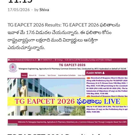
17/05/2026
-
by
Shiva
TG EAPCET 2026 Results: TG EAPCET 2026 ఫలితాలను
ఇవాళ మే 17న విడుదల చేయనున్నారు. ఈ ఫలితాల కోసం
రాష్ట్రవ్యాప్తంగా లక్షలాది మంది విద్యార్థులు ఆసక్తిగా
ఎదురుచూస్తున్నారు.