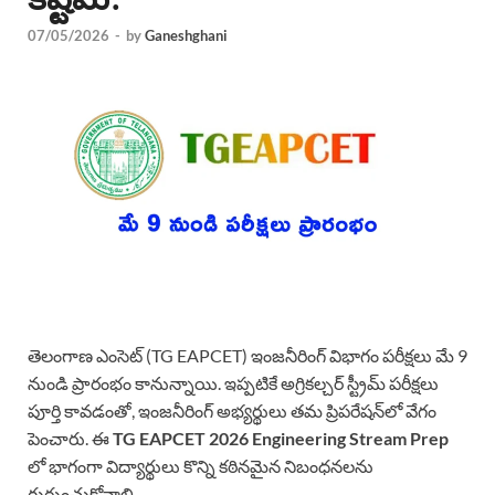
07/05/2026
-
by
Ganeshghani
తెలంగాణ ఎంసెట్ (TG EAPCET) ఇంజనీరింగ్ విభాగం పరీక్షలు మే 9
నుండి ప్రారంభం కానున్నాయి. ఇప్పటికే అగ్రికల్చర్ స్ట్రీమ్ పరీక్షలు
పూర్తి కావడంతో, ఇంజనీరింగ్ అభ్యర్థులు తమ ప్రిపరేషన్‌లో వేగం
పెంచారు. ఈ
TG EAPCET 2026 Engineering Stream Prep
లో భాగంగా విద్యార్థులు కొన్ని కఠినమైన నిబంధనలను
గుర్తుంచుకోవాలి.