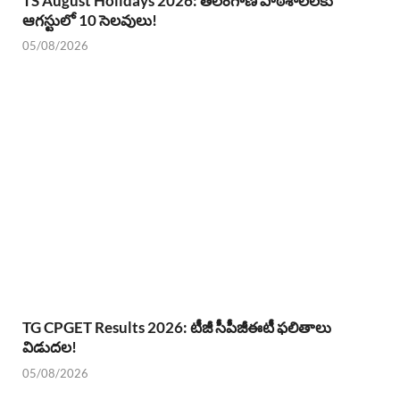
TS August Holidays 2026: తెలంగాణ పాఠశాలలకు
ఆగస్టులో 10 సెలవులు!
05/08/2026
TG CPGET Results 2026: టీజీ సీపీజీఈటీ ఫలితాలు
విడుదల!
05/08/2026