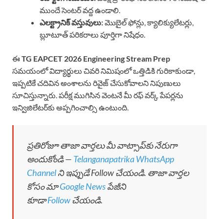
ముందే సెంటర్ వద్ద ఉండాలి.
ఎలక్ట్రానిక్ వస్తువులు:
మొబైల్ ఫోన్లు, క్యాలిక్యులేటర్లు,
బ్లూటూత్ పరికరాలు పూర్తిగా నిషేధం.
ఈ
TG EAPCET 2026 Engineering Stream Prep
సమయంలో విద్యార్థులు చివరి నిమిషంలో ఒత్తిడికి గురికాకుండా,
ఇప్పటికే చదివిన అంశాలను రివైజ్ చేసుకోవాలని నిపుణులు
సూచిస్తున్నారు. పరీక్ష ముగిసిన వెంటనే మీ రఫ్ వర్క్ పేపర్లను
ఇన్విజిలేటర్‌కు అప్పగించాల్సి ఉంటుంది.
ప్రతిరోజూ తాజా వార్తలు మీ వాట్సాప్‌కు నేరుగా
అందుకోండి —
Telanganapatrika WhatsApp
Channel
ని ఇప్పుడే Follow చేయండి. తాజా వార్తల
కోసం మా
Google News
పేజీని
కూడా
Follow
చేయండి.