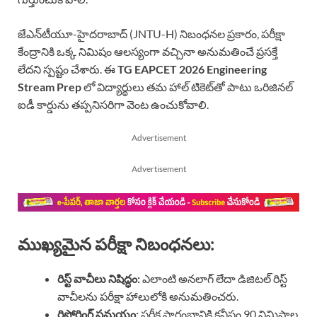
జేఎన్‌టీయూ-హైదరాబాద్ (JNTU-H) నిబంధనల ప్రకారం, పరీక్షా
కేంద్రానికి ఒక్క నిమిషం ఆలస్యంగా వచ్చినా అనుమతించే ప్రసక్తే
లేదని స్పష్టం చేశారు. ఈ
TG EAPCET 2026 Engineering
Stream Prep
లో విద్యార్థులు తమ హాల్ టికెట్‌తో పాటు ఒరిజినల్
ఐడీ కార్డును తప్పనిసరిగా వెంట ఉంచుకోవాలి.
Advertisement
Advertisement
ముఖ్యమైన పరీక్షా నిబంధనలు:
రిస్ట్ వాచీలు నిషిద్ధం:
ఎలాంటి అనలాగ్ లేదా డిజిటల్ రిస్ట్
వాచీలను పరీక్షా హాలులోకి అనుమతించరు.
రిపోర్టింగ్ సమయం:
పరీక్ష ప్రారంభానికి కనీసం 90 నిమిషాల