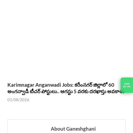
Karimnagar Anganwadi Jobs: కరీంనగర్ జిల్లాలో 60
JOIN
US ON
అంగన్వాడీ టీచర్ పోస్టులు.. ఆగస్టు 5 వరకు దరఖాస్తు అవకాశం
01/08/2026
About Ganeshghani