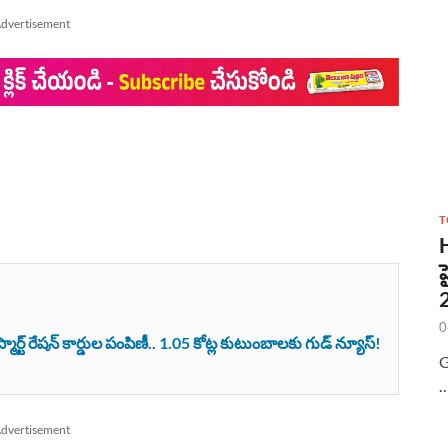
dvertisement
T
0
ర్ట్ రేషన్ కార్డుల పంపిణీ.. 1.05 కోట్ల కుటుంబాలకు గుడ్ న్యూస్!
G
dvertisement