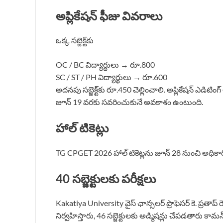
అప్లికేషన్ ఫీజు వివరాలు
ఒక్క సబ్జెక్ట్‌కు
OC / BC విద్యార్థులు → రూ.800
SC / ST / PH విద్యార్థులు → రూ.600
అదనపు సబ్జెక్ట్‌కు రూ.450 చెల్లించాలి. అప్లికేషన్ ఎడిట
జూన్ 19 వరకు సవరించుకునే అవకాశం ఉంటుంది.
హాల్ టికెట్లు
TG CPGET 2026 హాల్ టికెట్లను జూన్ 28 నుంచి అధికారిక వ
40 సబ్జెక్టులకు పరీక్షలు
Kakatiya University వైస్ ఛాన్సలర్ ప్రొఫెసర్ కె. ప్రతాప్ రె
నిర్వహిస్తారు, 46 సబ్జెక్టులకు అడ్మిషన్లు చేపడతారు కామన్ ఎ