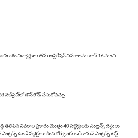
ింగ్ అవకాశం విద్యార్థులు తమ అప్లికేషన్ వివరాలను జూన్ 16 నుంచి
ెబ్‌సైట్‌లో డౌన్‌లోడ్ చేసుకోవచ్చు.
డ్డి తెలిపిన వివరాల ప్రకారం మొత్తం 40 సబ్జెక్టులకు ఎంట్రన్స్ టెస్టులు
ంట్రన్స్ ఉండే సబ్జెక్టులు కింది కోర్సులకు ఒకే కామన్ ఎంట్రన్స్ టెస్ట్