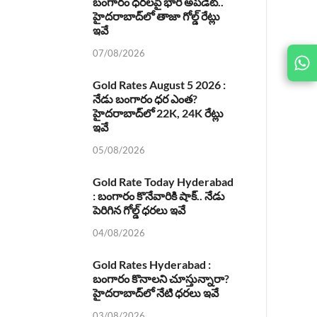
బంగారం ధరలపై భారీ అప్‌డేట్..
హైదరాబాద్‌లో తాజా గోల్డ్ రేట్లు
ఇవే
07/08/2026
JOIN
US ON
Gold Rates August 5 2026 :
నేడు బంగారం ధర ఎంత?
హైదరాబాద్‌లో 22K, 24K రేట్లు
ఇవే
05/08/2026
Gold Rate Today Hyderabad
: బంగారం కొనేవారికి షాక్.. నేడు
పెరిగిన గోల్డ్ ధరలు ఇవే
04/08/2026
Gold Rates Hyderabad :
బంగారం కొనాలని చూస్తున్నారా?
హైదరాబాద్‌లో నేటి ధరలు ఇవే
03/08/2026