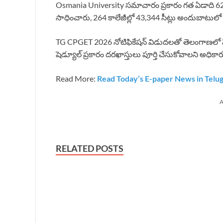
Osmania University సమాచారం ప్రకారం గత ఏడాది 62,82
సాధించారు, 264 కాలేజీల్లో 43,344 సీట్లు అందుబాటులో
TG CPGET 2026 నోటిఫికేషన్ విడుదలతో తెలంగాణలో పీజీ అడ
షెడ్యూల్ ప్రకారం దరఖాస్తులు పూర్తి చేసుకోవాలని అధికార
Read More:
Read Today’s E-paper News in Telu
A
RELATED POSTS