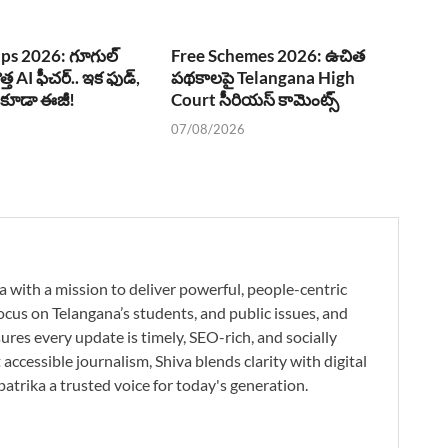
ps 2026: గూగుల్
Free Schemes 2026: ఉచిత
ొత్త AI ఫీచర్.. ఇక ఫుడ్,
పథకాలపై Telangana High
్ కూడా ఈజీ!
Court సీరియస్ కామెంట్స్
07/08/2026
a with a mission to deliver powerful, people-centric
ocus on Telangana’s students, and public issues, and
res every update is timely, SEO-rich, and socially
accessible journalism, Shiva blends clarity with digital
atrika a trusted voice for today's generation.