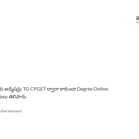
లకు అడ్మిషన్లు TG CPGET ద్వారా కాకుండా Degree Online
రులు తెలిపారు.
dvertisement