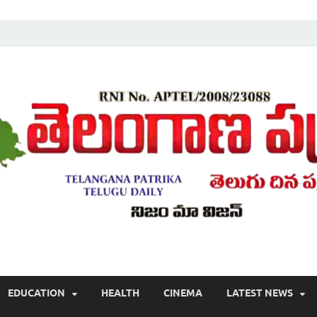
Telugu ,Latest Telangana News, Rajanna Sircilla News, Telangana Break
EDUCATION
HEALTH
CINEMA
LATEST NEWS
వార్తలు , తెలుగు వార్తలు , బ్రేకింగ్ న్యూస్ తెలుగులో , తెలంగాణ లో తాజా అప్‌డేట్