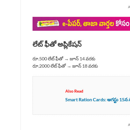
A
లేట్ ఫీతో అప్లికేషన్
రూ.500 లేట్ ఫీతో → జూన్ 14 వరకు
రూ.2000 లేట్ ఫీతో → జూన్ 18 వరకు
Also Read
Smart Ration Cards: ఆగస్టు 15న స్మా
A