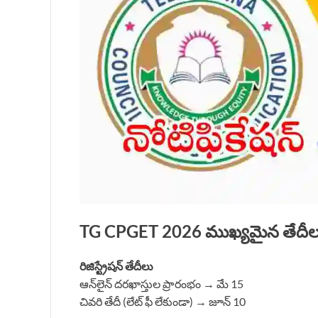
TG CPGET 2026 ముఖ్యమైన తేదీల
రిజిస్ట్రేషన్ తేదీలు
ఆన్‌లైన్ దరఖాస్తుల ప్రారంభం → మే 15
చివరి తేదీ (లేట్ ఫీ లేకుండా) → జూన్ 10