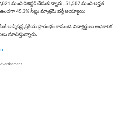
1 మంది రిజిస్టర్ చేసుకున్నారు , 51,587 మంది అర్హత
 ఉండగా 45.3% సీట్లు మాత్రమే భర్తీ అయ్యాయి
్మిషన్ల ప్రక్రియ ప్రారంభం కానుంది. విద్యార్థులు అధికారిక
ులు సూచిస్తున్నారు.
gu
dvertisement