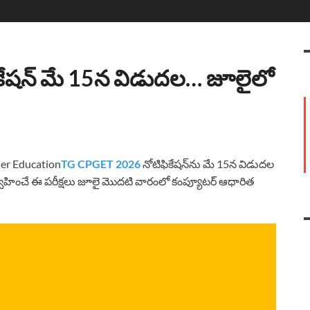
కేషన్ మే 15న విడుదల… జూలైలో
her Education
TG CPGET 2026
నోటిఫికేషన్‌ను మే 15న విడుదల
నిర్వహించే ఈ పరీక్షలు జూలై మొదటి వారంలో కంప్యూటర్ ఆధారిత