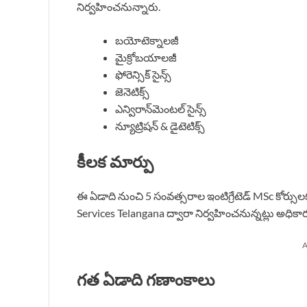
నిర్వహించనున్నారు.
బయోటెక్నాలజీ
మైక్రోబయాలజీ
ఫోరెన్సిక్ సైన్స్
జెనెటిక్స్
ఎన్విరాన్‌మెంటల్ సైన్స్
న్యూట్రిషన్ & డైటెటిక్స్
కీలక మార్పు
ఈ ఏడాది నుంచి 5 సంవత్సరాల ఇంటిగ్రేటెడ్ MSc కోర్సు
Services Telangana ద్వారా నిర్వహించనున్నట్లు అధికా
A
గత ఏడాది గణాంకాలు