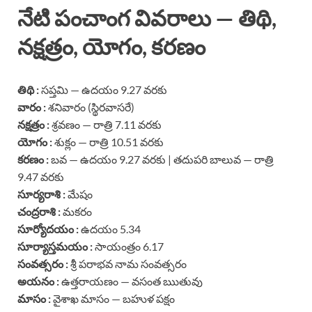
నేటి పంచాంగ వివరాలు — తిథి,
నక్షత్రం, యోగం, కరణం
తిథి :
సప్తమి — ఉదయం 9.27 వరకు
వారం :
శనివారం (స్థిరవాసరే)
నక్షత్రం :
శ్రవణం — రాత్రి 7.11 వరకు
యోగం :
శుక్లం — రాత్రి 10.51 వరకు
కరణం :
బవ — ఉదయం 9.27 వరకు | తదుపరి బాలువ — రాత్రి
9.47 వరకు
సూర్యరాశి :
మేషం
చంద్రరాశి :
మకరం
సూర్యోదయం :
ఉదయం 5.34
సూర్యాస్తమయం :
సాయంత్రం 6.17
సంవత్సరం :
శ్రీ పరాభవ నామ సంవత్సరం
అయనం :
ఉత్తరాయణం — వసంత ఋతువు
మాసం :
వైశాఖ మాసం — బహుళ పక్షం