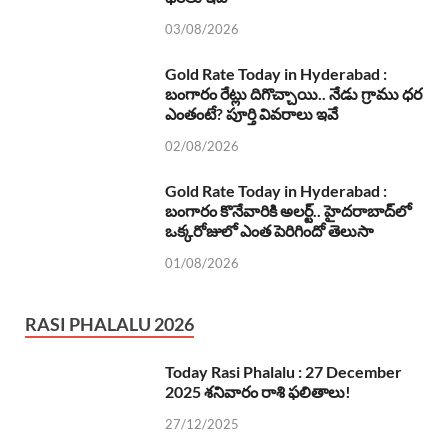
03/08/2026
Gold Rate Today in Hyderabad :
బంగారం రేట్లు దిగొచ్చాయి.. నేడు గ్రాము ధర
ఎంతంటే? పూర్తి వివరాలు ఇవే
02/08/2026
Gold Rate Today in Hyderabad :
బంగారం కొనేవారికి అలర్ట్.. హైదరాబాద్‌లో
ఒక్కరోజులో ఎంత పెరిగిందో తెలుసా
01/08/2026
RASI PHALALU 2026
Today Rasi Phalalu : 27 December
2025 శనివారం రాశి ఫలితాలు!
27/12/2025