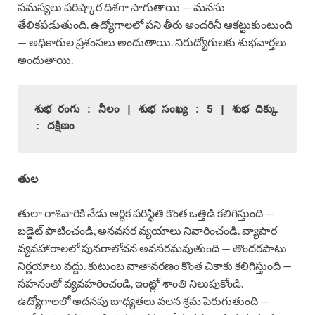
సమస్యలు పరిష్కార దిశగా సాగుతాయి — మనసు
తేలికపడుతుంది. ఉద్యోగాలలో పని తీరు అందరినీ ఆకట్టుకుంటుంది
— అధికారుల ప్రశంసలు అందుతాయి. నిరుద్యోగులకు శుభవార్తలు
అందుతాయి.
శుభ రంగు : నీలం | శుభ సంఖ్య : 5 | శుభ దిక్కు 
: దక్షిణం
తుల
తులా రాశివారికి నేడు ఆర్థిక పరిస్థితి కొంత ఒత్తిడి కలిగిస్తుంది —
బడ్జెట్ పాటించండి, అనవసర వ్యయాలు నివారించండి. వ్యాపార
వ్యవహారాలలో పునరాలోచన అవసరమవుతుంది — తొందరపాటు
నిర్ణయాలు వద్దు. కుటుంబ వాతావరణం కొంత చికాకు కలిగిస్తుంది —
సహనంతో వ్యవహరించండి, ఇంట్లో శాంతి నిలుపుకోండి.
ఉద్యోగాలలో అదనపు బాధ్యతలు వలన శ్రమ పెరుగుతుంది —