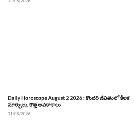
02/08/2026
Daily Horoscope August 2 2026 : కొందరి జీవితంలో కీలక
మార్పులు, కొత్త అవకాశాలు
01/08/2026