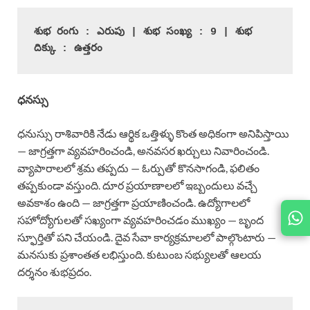
శుభ రంగు : ఎరుపు | శుభ సంఖ్య : 9 | శుభ 
దిక్కు : ఉత్తరం
ధనస్సు
ధనుస్సు రాశివారికి నేడు ఆర్థిక ఒత్తిళ్ళు కొంత అధికంగా అనిపిస్తాయి
— జాగ్రత్తగా వ్యవహరించండి, అనవసర ఖర్చులు నివారించండి.
వ్యాపారాలలో శ్రమ తప్పదు — ఓర్పుతో కొనసాగండి, ఫలితం
తప్పకుండా వస్తుంది. దూర ప్రయాణాలలో ఇబ్బందులు వచ్చే
అవకాశం ఉంది — జాగ్రత్తగా ప్రయాణించండి. ఉద్యోగాలలో
JOIN
సహోద్యోగులతో సఖ్యంగా వ్యవహరించడం ముఖ్యం — బృంద
US ON
స్ఫూర్తితో పని చేయండి. దైవ సేవా కార్యక్రమాలలో పాల్గొంటారు —
మనసుకు ప్రశాంతత లభిస్తుంది. కుటుంబ సభ్యులతో ఆలయ
దర్శనం శుభప్రదం.