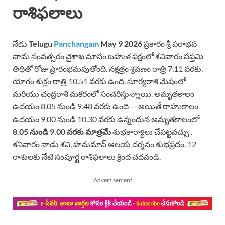
రాశిఫలాలు
నేడు
Telugu
Panchangam
May 9 2026
ప్రకారం శ్రీ పరాభవ
నామ సంవత్సరం వైశాఖ మాసం బహుళ పక్షంలో శనివారం సప్తమి
తిథితో రోజు ప్రారంభమవుతోంది. నక్షత్రం శ్రవణం రాత్రి 7.11 వరకు,
యోగం శుక్లం రాత్రి 10.51 వరకు ఉంది. సూర్యరాశి మేషంలో
మరియు చంద్రరాశి మకరంలో సంచరిస్తున్నాయి. అమృతకాలం
ఉదయం 8.05 నుండి 9.48 వరకు ఉంది — అయితే రాహుకాలం
ఉదయం 9.00 నుండి 10.30 వరకు ఉన్నందున అమృతకాలంలో
8.05 నుండి 9.00 వరకు మాత్రమే
శుభకార్యాలు చేపట్టవచ్చు .
శనివారం నాడు శని, హనుమాన్ ఆలయ దర్శనం శుభప్రదం. 12
రాశులకు నేటి సంపూర్ణ రాశిఫలాలు క్రింద చదవండి.
Advertisement