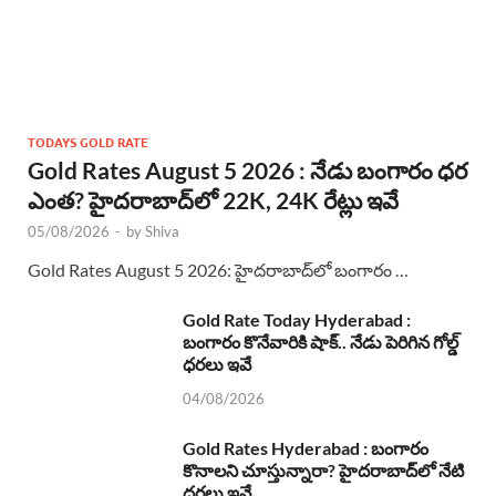
TODAYS GOLD RATE
Gold Rates August 5 2026 : నేడు బంగారం ధర
ఎంత? హైదరాబాద్‌లో 22K, 24K రేట్లు ఇవే
05/08/2026
-
by
Shiva
Gold Rates August 5 2026: హైదరాబాద్‌లో బంగారం …
Gold Rate Today Hyderabad :
బంగారం కొనేవారికి షాక్.. నేడు పెరిగిన గోల్డ్
ధరలు ఇవే
04/08/2026
Gold Rates Hyderabad : బంగారం
కొనాలని చూస్తున్నారా? హైదరాబాద్‌లో నేటి
ధరలు ఇవే