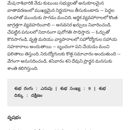
మేష రాశివారికి నేడు కుటుంబ సభ్యులతో అనుకూలమైన
వాతావరణంలో ముఖ్యమైన నిర్ణయాలు తీసుకుంటారు — పెద్దల
సలహాతో ముందుకు సాగడం మంచిది. ఆర్థిక వ్యవహారాలలో కొంత
జాగ్రత్తగా వ్యవహరించాలి — అనవసర ఖర్చులు నివారించండి.
చేపట్టిన పనులలో నిదానంగా పురోగతి సాధిస్తారు — ఓర్పుతో
కొనసాగండి. వృత్తి మరియు వ్యాపారాలలో సహోద్యోగుల సహాయ
సహకారాలు అందుతాయి — బృందంగా పని చేయడం మంచి
ఫలితాలు తెస్తుంది. నిరుద్యోగులకు కొత్త సమాచారం అందుతుంది —
వేగంగా అనుసరించండి. శనివారం శని దేవుని ప్రార్థన మనసుకు
శాంతి కలిగిస్తుంది.
శుభ రంగు : ఎరుపు | శుభ సంఖ్య : 9 | శుభ 
దిక్కు : దక్షిణం
వృషభం