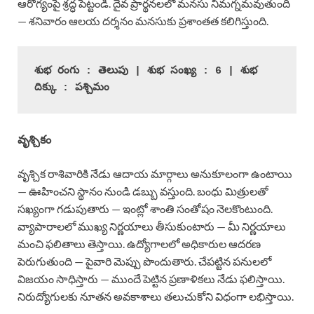
ఆరోగ్యంపై శ్రద్ధ పెట్టండి. దైవ ప్రార్థనలలో మనసు నిమగ్నమవుతుంది
— శనివారం ఆలయ దర్శనం మనసుకు ప్రశాంతత కలిగిస్తుంది.
శుభ రంగు : తెలుపు | శుభ సంఖ్య : 6 | శుభ 
దిక్కు : పశ్చిమం
వృశ్చికం
వృశ్చిక రాశివారికి నేడు ఆదాయ మార్గాలు అనుకూలంగా ఉంటాయి
— ఊహించని స్థానం నుండి డబ్బు వస్తుంది. బంధు మిత్రులతో
సఖ్యంగా గడుపుతారు — ఇంట్లో శాంతి సంతోషం నెలకొంటుంది.
వ్యాపారాలలో ముఖ్య నిర్ణయాలు తీసుకుంటారు — మీ నిర్ణయాలు
మంచి ఫలితాలు తెస్తాయి. ఉద్యోగాలలో అధికారుల ఆదరణ
పెరుగుతుంది — పైవారి మెప్పు పొందుతారు. చేపట్టిన పనులలో
విజయం సాధిస్తారు — ముందే పెట్టిన ప్రణాళికలు నేడు ఫలిస్తాయి.
నిరుద్యోగులకు నూతన అవకాశాలు తలుచుకోని విధంగా లభిస్తాయి.