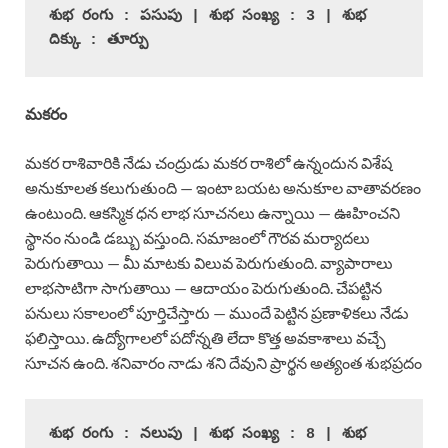
శుభ రంగు : పసుపు | శుభ సంఖ్య : 3 | శుభ 
దిక్కు : తూర్పు
మకరం
మకర రాశివారికి నేడు చంద్రుడు మకర రాశిలో ఉన్నందున విశేష
అనుకూలత కలుగుతుంది — ఇంటా బయట అనుకూల వాతావరణం
ఉంటుంది. ఆకస్మిక ధన లాభ సూచనలు ఉన్నాయి — ఊహించని
స్థానం నుండి డబ్బు వస్తుంది. సమాజంలో గౌరవ మర్యాదలు
పెరుగుతాయి — మీ మాటకు విలువ పెరుగుతుంది. వ్యాపారాలు
లాభసాటిగా సాగుతాయి — ఆదాయం పెరుగుతుంది. చేపట్టిన
పనులు సకాలంలో పూర్తిచేస్తారు — ముందే పెట్టిన ప్రణాళికలు నేడు
ఫలిస్తాయి. ఉద్యోగాలలో పదోన్నతి లేదా కొత్త అవకాశాలు వచ్చే
సూచన ఉంది. శనివారం నాడు శని దేవుని ప్రార్థన అత్యంత శుభప్రదం
శుభ రంగు : నలుపు | శుభ సంఖ్య : 8 | శుభ 