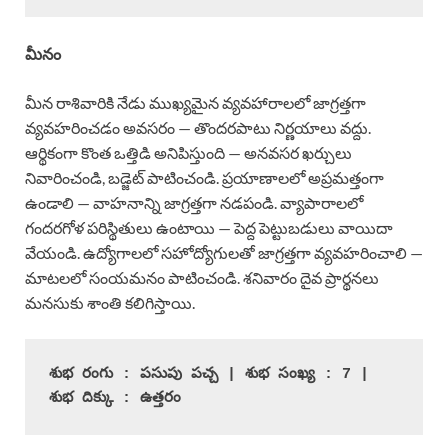
మీనం
మీన రాశివారికి నేడు ముఖ్యమైన వ్యవహారాలలో జాగ్రత్తగా
వ్యవహరించడం అవసరం — తొందరపాటు నిర్ణయాలు వద్దు.
ఆర్థికంగా కొంత ఒత్తిడి అనిపిస్తుంది — అనవసర ఖర్చులు
నివారించండి, బడ్జెట్ పాటించండి. ప్రయాణాలలో అప్రమత్తంగా
ఉండాలి — వాహనాన్ని జాగ్రత్తగా నడపండి. వ్యాపారాలలో
గందరగోళ పరిస్థితులు ఉంటాయి — పెద్ద పెట్టుబడులు వాయిదా
వేయండి. ఉద్యోగాలలో సహోద్యోగులతో జాగ్రత్తగా వ్యవహరించాలి —
మాటలలో సంయమనం పాటించండి. శనివారం దైవ ప్రార్థనలు
మనసుకు శాంతి కలిగిస్తాయి.
శుభ రంగు : పసుపు పచ్చ | శుభ సంఖ్య : 7 | 
శుభ దిక్కు : ఉత్తరం