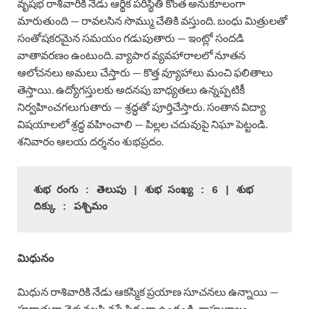
వృషభ రాశివారికి నేడు ఆర్థిక పరిస్థితి కొంత అనుకూలంగా
మారుతుంది — రావలసిన సొమ్ము చేతికి వస్తుంది. బంధు మిత్రులతో
సంతోషకరమైన సమయం గడుపుతారు — ఇంట్లో సందడి
వాతావరణం ఉంటుంది. వ్యాపార వ్యవహారాలలో నూతన
ఆలోచనలు అమలు చేస్తారు — కొత్త వ్యూహాలు మంచి ఫలితాలు
తెస్తాయి. ఉద్యోగస్తులకు అదనపు బాధ్యతలు ఉన్నప్పటికీ
నిర్వహించగలుగుతారు — శ్రద్ధతో పూర్తిచేస్తారు. సంతాన విద్యా
విషయాలలో శ్రద్ధ వహించాలి — పిల్లల చదువుపై నిఘా పెట్టండి.
శనివారం ఆలయ దర్శనం శుభప్రదం.
శుభ రంగు : తెలుపు | శుభ సంఖ్య : 6 | శుభ 
దిక్కు : పశ్చిమం
మిధునం
మిధున రాశివారికి నేడు ఆకస్మిక ప్రయాణ సూచనలు ఉన్నాయి —
హఠాత్తుగా వెళ్ళవలసి వస్తే సిద్ధంగా ఉండండి, రాహుకాలం