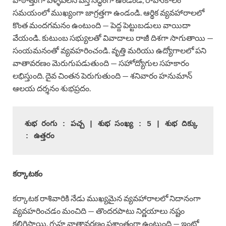
సమయంలో ముఖ్యంగా జాగ్రత్తగా ఉండండి. ఆర్థిక వ్యవహారాలలో
కొంత మందగమనం ఉంటుంది — పెద్ద పెట్టుబడులు వాయిదా
వేయండి. కుటుంబ సభ్యులతో వివాదాలు రాజీ దిశగా సాగుతాయి —
సంయమనంతో వ్యవహరించండి. వృత్తి మరియు ఉద్యోగాలలో పని
వాతావరణం మెరుగుపడుతుంది — సహోద్యోగుల సహకారం
లభిస్తుంది. దైవ చింతన పెరుగుతుంది — శనివారం హనుమాన్
ఆలయ దర్శనం శుభప్రదం.
శుభ రంగు : పచ్చ | శుభ సంఖ్య : 5 | శుభ దిక్కు 
: ఉత్తరం
కర్కాటకం
కర్కాటక రాశివారికి నేడు ముఖ్యమైన వ్యవహారాలలో నిదానంగా
వ్యవహరించడం మంచిది — తొందరపాటు నిర్ణయాలు నష్టం
కలిగిస్తాయి. గృహ వాతావరణం ప్రశాంతంగా ఉంటుంది — ఇంట్లో