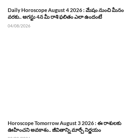
Daily Horoscope August 4 2026 : మేషం నుంచి మీనం
వరకు.. ఆగస్టు 4న మీ రాశి ఫలితం ఎలా ఉందంటే
04/08/2026
Horoscope Tomorrow August 3 2026 : ఈ రాశులకు
ఊహించని అవకాశం.. జీవితాన్ని మార్చే నిర్ణయం