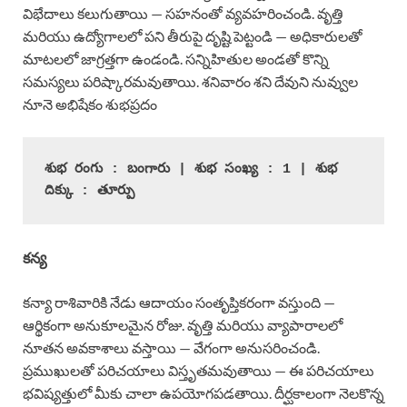
విభేదాలు కలుగుతాయి — సహనంతో వ్యవహరించండి. వృత్తి
మరియు ఉద్యోగాలలో పని తీరుపై దృష్టి పెట్టండి — అధికారులతో
మాటలలో జాగ్రత్తగా ఉండండి. సన్నిహితుల అండతో కొన్ని
సమస్యలు పరిష్కారమవుతాయి. శనివారం శని దేవుని నువ్వుల
నూనె అభిషేకం శుభప్రదం
శుభ రంగు : బంగారు | శుభ సంఖ్య : 1 | శుభ 
దిక్కు : తూర్పు
కన్య
కన్యా రాశివారికి నేడు ఆదాయం సంతృప్తికరంగా వస్తుంది —
ఆర్థికంగా అనుకూలమైన రోజు. వృత్తి మరియు వ్యాపారాలలో
నూతన అవకాశాలు వస్తాయి — వేగంగా అనుసరించండి.
ప్రముఖులతో పరిచయాలు విస్తృతమవుతాయి — ఈ పరిచయాలు
భవిష్యత్తులో మీకు చాలా ఉపయోగపడతాయి. దీర్ఘకాలంగా నెలకొన్న