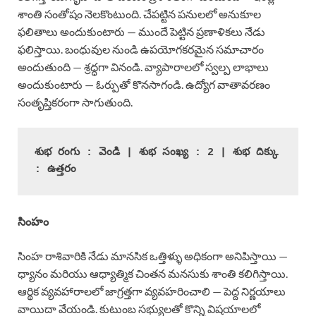
శాంతి సంతోషం నెలకొంటుంది. చేపట్టిన పనులలో అనుకూల
ఫలితాలు అందుకుంటారు — ముందే పెట్టిన ప్రణాళికలు నేడు
ఫలిస్తాయి. బంధువుల నుండి ఉపయోగకరమైన సమాచారం
అందుతుంది — శ్రద్ధగా వినండి. వ్యాపారాలలో స్వల్ప లాభాలు
అందుకుంటారు — ఓర్పుతో కొనసాగండి. ఉద్యోగ వాతావరణం
సంతృప్తికరంగా సాగుతుంది.
శుభ రంగు : వెండి | శుభ సంఖ్య : 2 | శుభ దిక్కు 
: ఉత్తరం
సింహం
సింహ రాశివారికి నేడు మానసిక ఒత్తిళ్ళు అధికంగా అనిపిస్తాయి —
ధ్యానం మరియు ఆధ్యాత్మిక చింతన మనసుకు శాంతి కలిగిస్తాయి.
ఆర్థిక వ్యవహారాలలో జాగ్రత్తగా వ్యవహరించాలి — పెద్ద నిర్ణయాలు
వాయిదా వేయండి. కుటుంబ సభ్యులతో కొన్ని విషయాలలో