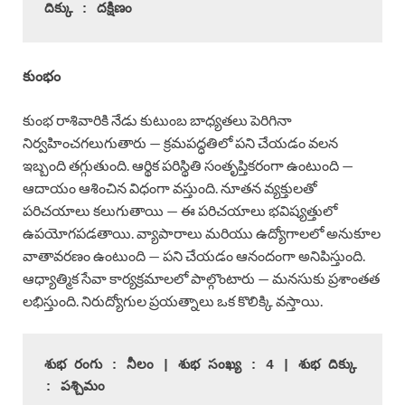
దిక్కు : దక్షిణం
కుంభం
కుంభ రాశివారికి నేడు కుటుంబ బాధ్యతలు పెరిగినా
నిర్వహించగలుగుతారు — క్రమపద్ధతిలో పని చేయడం వలన
ఇబ్బంది తగ్గుతుంది. ఆర్థిక పరిస్థితి సంతృప్తికరంగా ఉంటుంది —
ఆదాయం ఆశించిన విధంగా వస్తుంది. నూతన వ్యక్తులతో
పరిచయాలు కలుగుతాయి — ఈ పరిచయాలు భవిష్యత్తులో
ఉపయోగపడతాయి. వ్యాపారాలు మరియు ఉద్యోగాలలో అనుకూల
వాతావరణం ఉంటుంది — పని చేయడం ఆనందంగా అనిపిస్తుంది.
ఆధ్యాత్మిక సేవా కార్యక్రమాలలో పాల్గొంటారు — మనసుకు ప్రశాంతత
లభిస్తుంది. నిరుద్యోగుల ప్రయత్నాలు ఒక కొలిక్కి వస్తాయి.
శుభ రంగు : నీలం | శుభ సంఖ్య : 4 | శుభ దిక్కు 
: పశ్చిమం